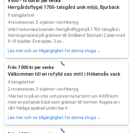
9 500 - 15 000 kr per vecka
Herrgårdsflygel 1700-talsgård unik miljö, Bjurbäck
9 sängplatser
4
recensioner,
5
stjärnor i snittbetyg
Unikt naturnära boende i herrgårdflygel på 1700-talsgård i
Västergötaland på gränsen till Småland. Bostad i 2 plan med
9-10 bäddar. Entreplan, 3 so...
Läs mer och se tillgänglighet för denna stuga →
Från 7 000 kr per vecka
Välkommen till en rofylld oas mitt i Hökensås vack
4 sängplatser
2
recensioner,
3
stjärnor i snittbetyg
! Här bor ni på en stor och privat naturtomt om 4 000 kvm
med en porlande bäck som gränsar till tomten. Koppla av i
vårt härliga spabad under bar h...
Läs mer och se tillgänglighet för denna stuga →