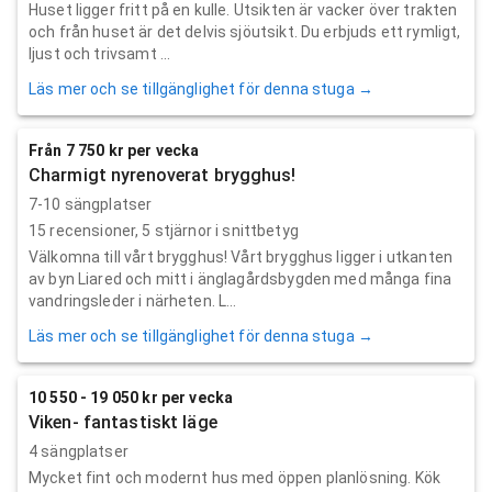
Huset ligger fritt på en kulle. Utsikten är vacker över trakten
och från huset är det delvis sjöutsikt. Du erbjuds ett rymligt,
ljust och trivsamt ...
Läs mer och se tillgänglighet för denna stuga →
Från 7 750 kr per vecka
Charmigt nyrenoverat brygghus!
7-10 sängplatser
15
recensioner,
5
stjärnor i snittbetyg
Välkomna till vårt brygghus! Vårt brygghus ligger i utkanten
av byn Liared och mitt i änglagårdsbygden med många fina
vandringsleder i närheten. L...
Läs mer och se tillgänglighet för denna stuga →
10 550 - 19 050 kr per vecka
Viken- fantastiskt läge
4 sängplatser
Mycket fint och modernt hus med öppen planlösning. Kök