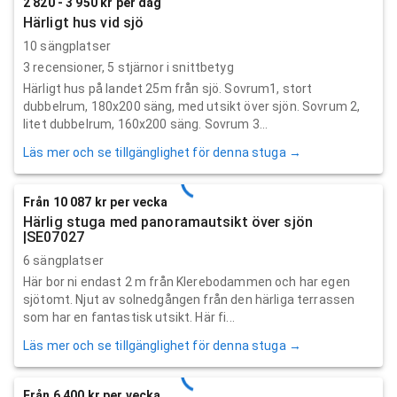
2 820 - 3 950 kr per dag
Härligt hus vid sjö
10 sängplatser
3
recensioner,
5
stjärnor i snittbetyg
Härligt hus på landet 25m från sjö. Sovrum1, stort
dubbelrum, 180x200 säng, med utsikt över sjön. Sovrum 2,
litet dubbelrum, 160x200 säng. Sovrum 3...
Läs mer och se tillgänglighet för denna stuga →
Från 10 087 kr per vecka
Härlig stuga med panoramautsikt över sjön
|SE07027
6 sängplatser
Här bor ni endast 2 m från Klerebodammen och har egen
sjötomt. Njut av solnedgången från den härliga terrassen
som har en fantastisk utsikt. Här fi...
Läs mer och se tillgänglighet för denna stuga →
Från 6 400 kr per vecka