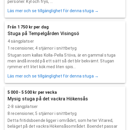
personer. Kyl och frys, ...
Läs mer och se tillgänglighet för denna stuga →
Från 1 750 kr per dag
Stuga på Tempelgården Visingsö
4 sängplatser
1
recensioner,
4
stjärnor i snittbetyg
Stugan som kallas Kolla-Pella Stöva, är en gammal stuga
men ändå inredd på ett sätt så det blir bekvämt. Stugan
rymmer ett litet kök med liten spis...
Läs mer och se tillgänglighet för denna stuga →
5 000 - 5 500 kr per vecka
Mysig stuga på det vackra Hökensås
2-8 sängplatser
8
recensioner,
5
stjärnor i snittbetyg
Detta fritidsboende ligger i området, som heter Vitared,
beläget på det vackra Hökensåsområdet. Boendet passar