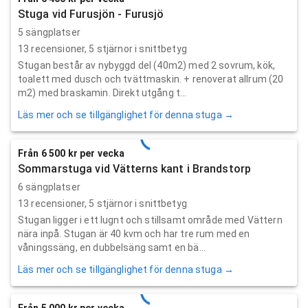
Stuga vid Furusjön - Furusjö
5 sängplatser
13
recensioner,
5
stjärnor i snittbetyg
Stugan består av nybyggd del (40m2) med 2 sovrum, kök,
toalett med dusch och tvättmaskin. + renoverat allrum (20
m2) med braskamin. Direkt utgång t...
Läs mer och se tillgänglighet för denna stuga →
Från 6 500 kr per vecka
Sommarstuga vid Vätterns kant i Brandstorp
6 sängplatser
13
recensioner,
5
stjärnor i snittbetyg
Stugan ligger i ett lugnt och stillsamt område med Vättern
nära inpå. Stugan är 40 kvm och har tre rum med en
våningssäng, en dubbelsäng samt en bä...
Läs mer och se tillgänglighet för denna stuga →
Från 5 000 kr per vecka