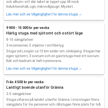
och allrum i ett där taket är öppet upp till nock.
Induktionshäll, ugn, mikrovågsugn. Mycket...
Läs mer och se tillgänglighet för denna stuga →
9 900 - 15 000 kr per vecka
Härlig stuga med sjötomt och ostört läge
8-10 sängplatser
3
recensioner,
5
stjärnor i snittbetyg
Stuga vid Lovsjön ca 15 km söder om Jönköping. Stugan har
egen sjötomt, 3 sovrum och en gäststuga med ett sovrum.
Kök och badrum är helt nyrenovera...
Läs mer och se tillgänglighet för denna stuga →
Från 4 500 kr per vecka
Lantligt boende utanför Gränna
3-5 sängplatser
Stuga uthyres på landet utanför Gränna. I storstugan finns
sängplats för tre personer och i lillstugan finns plats för två