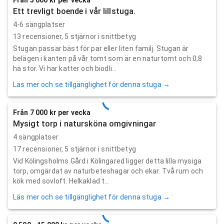
Ett trevligt boende i vår lillstuga.
4-6 sängplatser
13
recensioner,
5
stjärnor i snittbetyg
Stugan passar bäst för par eller liten familj. Stugan är
belägen i kanten på vår tomt som är en naturtomt och 0,8
ha stor. Vi har katter och biodli...
Läs mer och se tillgänglighet för denna stuga →
Från 7 000 kr per vecka
Mysigt torp i natursköna omgivningar
4 sängplatser
17
recensioner,
5
stjärnor i snittbetyg
Vid Kölingsholms Gård i Kölingared ligger detta lilla mysiga
torp, omgärdat av naturbeteshagar och ekar. Två rum och
kök med sovloft. Helkaklad t...
Läs mer och se tillgänglighet för denna stuga →