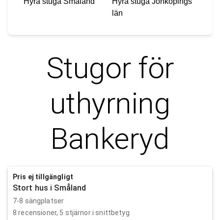
Hyra stuga
Småland
Hyra stuga
Jönköpings
län
Stugor för
uthyrning
Bankeryd
Pris ej tillgängligt
Stort hus i Småland
7-8 sängplatser
8
recensioner,
5
stjärnor i snittbetyg