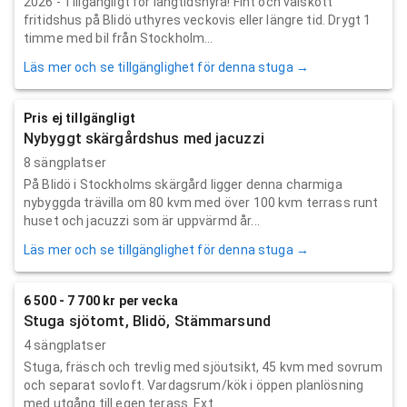
2026 - Tillgängligt för långtidshyra! Fint och välskött
fritidshus på Blidö uthyres veckovis eller längre tid. Drygt 1
timme med bil från Stockholm...
Läs mer och se tillgänglighet för denna stuga →
Pris ej tillgängligt
Nybyggt skärgårdshus med jacuzzi
8 sängplatser
På Blidö i Stockholms skärgård ligger denna charmiga
nybyggda trävilla om 80 kvm med över 100 kvm terrass runt
huset och jacuzzi som är uppvärmd år...
Läs mer och se tillgänglighet för denna stuga →
6 500 - 7 700 kr per vecka
Stuga sjötomt, Blidö, Stämmarsund
4 sängplatser
Stuga, fräsch och trevlig med sjöutsikt, 45 kvm med sovrum
och separat sovloft. Vardagsrum/kök i öppen planlösning
med utgång till egen terass. Ext...