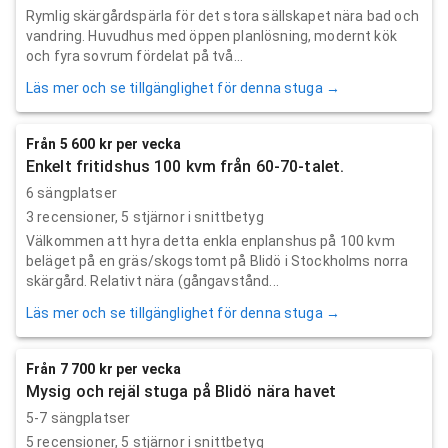
Rymlig skärgårdspärla för det stora sällskapet nära bad och
vandring. Huvudhus med öppen planlösning, modernt kök
och fyra sovrum fördelat på två...
Läs mer och se tillgänglighet för denna stuga →
Från 5 600 kr per vecka
Enkelt fritidshus 100 kvm från 60-70-talet.
6 sängplatser
3
recensioner,
5
stjärnor i snittbetyg
Välkommen att hyra detta enkla enplanshus på 100 kvm
beläget på en gräs/skogstomt på Blidö i Stockholms norra
skärgård. Relativt nära (gångavstånd...
Läs mer och se tillgänglighet för denna stuga →
Från 7 700 kr per vecka
Mysig och rejäl stuga på Blidö nära havet
5-7 sängplatser
5
recensioner,
5
stjärnor i snittbetyg