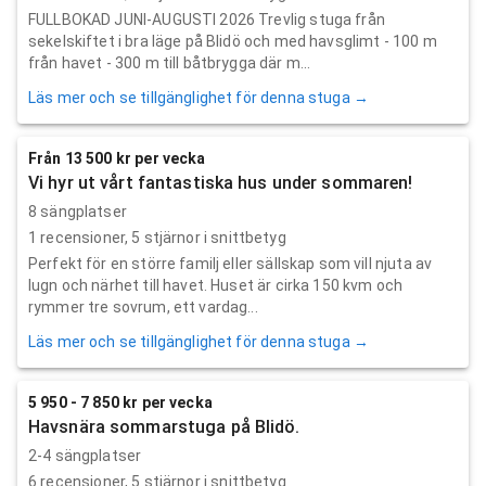
FULLBOKAD JUNI-AUGUSTI 2026 Trevlig stuga från
sekelskiftet i bra läge på Blidö och med havsglimt - 100 m
från havet - 300 m till båtbrygga där m...
Läs mer och se tillgänglighet för denna stuga →
Från 13 500 kr per vecka
Vi hyr ut vårt fantastiska hus under sommaren!
8 sängplatser
1
recensioner,
5
stjärnor i snittbetyg
Perfekt för en större familj eller sällskap som vill njuta av
lugn och närhet till havet. Huset är cirka 150 kvm och
rymmer tre sovrum, ett vardag...
Läs mer och se tillgänglighet för denna stuga →
5 950 - 7 850 kr per vecka
Havsnära sommarstuga på Blidö.
2-4 sängplatser
6
recensioner,
5
stjärnor i snittbetyg