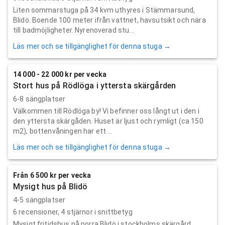
Liten sommarstuga på 34 kvm uthyres i Stämmarsund,
Blidö. Boende 100 meter ifrån vattnet, havsutsikt och nära
till badmöjligheter. Nyrenoverad stu...
Läs mer och se tillgänglighet för denna stuga →
14 000 - 22 000 kr per vecka
Stort hus på Rödlöga i yttersta skärgården
6-8 sängplatser
Välkommen till Rödlöga by! Vi befinner oss långt ut i den i
den yttersta skärgåden. Huset är ljust och rymligt (ca 150
m2), bottenvåningen har ett ...
Läs mer och se tillgänglighet för denna stuga →
Från 6 500 kr per vecka
Mysigt hus på Blidö
4-5 sängplatser
6
recensioner,
4
stjärnor i snittbetyg
Mysigt fritidshus på norra Blidö i stockholms skärgård