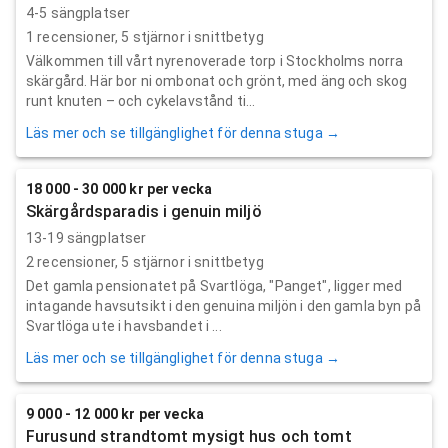
4-5 sängplatser
1
recensioner,
5
stjärnor i snittbetyg
Välkommen till vårt nyrenoverade torp i Stockholms norra
skärgård. Här bor ni ombonat och grönt, med äng och skog
runt knuten – och cykelavstånd ti...
Läs mer och se tillgänglighet för denna stuga →
18 000 - 30 000 kr per vecka
Skärgårdsparadis i genuin miljö
13-19 sängplatser
2
recensioner,
5
stjärnor i snittbetyg
Det gamla pensionatet på Svartlöga, "Panget", ligger med
intagande havsutsikt i den genuina miljön i den gamla byn på
Svartlöga ute i havsbandet i ...
Läs mer och se tillgänglighet för denna stuga →
9 000 - 12 000 kr per vecka
Furusund strandtomt mysigt hus och tomt