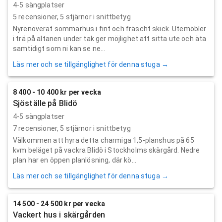
4-5 sängplatser
5
recensioner,
5
stjärnor i snittbetyg
Nyrenoverat sommarhus i fint och fräscht skick. Utemöbler
i trä på altanen under tak ger möjlighet att sitta ute och äta
samtidigt som ni kan se ne...
Läs mer och se tillgänglighet för denna stuga →
8 400 - 10 400 kr per vecka
Sjöställe på Blidö
4-5 sängplatser
7
recensioner,
5
stjärnor i snittbetyg
Välkommen att hyra detta charmiga 1,5-planshus på 65
kvm beläget på vackra Blidö i Stockholms skärgård. Nedre
plan har en öppen planlösning, där kö...
Läs mer och se tillgänglighet för denna stuga →
14 500 - 24 500 kr per vecka
Vackert hus i skärgården