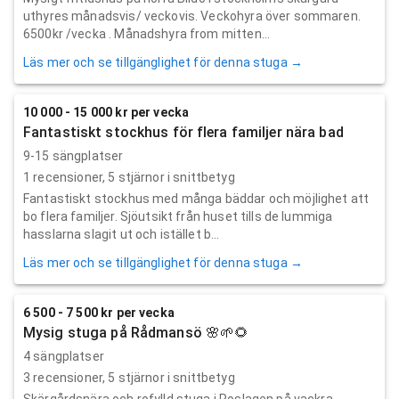
uthyres månadsvis/ veckovis. Veckohyra över sommaren.
6500kr /vecka . Månadshyra from mitten...
Läs mer och se tillgänglighet för denna stuga →
10 000 - 15 000 kr per vecka
Fantastiskt stockhus för flera familjer nära bad
9-15 sängplatser
1
recensioner,
5
stjärnor i snittbetyg
Fantastiskt stockhus med många bäddar och möjlighet att
bo flera familjer. Sjöutsikt från huset tills de lummiga
hasslarna slagit ut och istället b...
Läs mer och se tillgänglighet för denna stuga →
6 500 - 7 500 kr per vecka
Mysig stuga på Rådmansö 🌸🌱🌻
4 sängplatser
3
recensioner,
5
stjärnor i snittbetyg
Skärgårdsnära och rofylld stuga i Roslagen på vackra