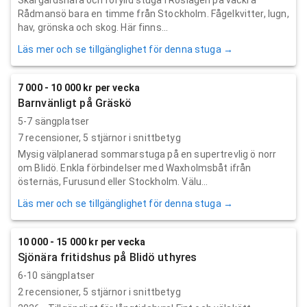
Rådmansö bara en timme från Stockholm. Fågelkvitter, lugn,
hav, grönska och skog. Här finns...
Läs mer och se tillgänglighet för denna stuga →
7 000 - 10 000 kr per vecka
Barnvänligt på Gräskö
5-7 sängplatser
7
recensioner,
5
stjärnor i snittbetyg
Mysig välplanerad sommarstuga på en supertrevlig ö norr
om Blidö. Enkla förbindelser med Waxholmsbåt ifrån
östernäs, Furusund eller Stockholm. Välu...
Läs mer och se tillgänglighet för denna stuga →
10 000 - 15 000 kr per vecka
Sjönära fritidshus på Blidö uthyres
6-10 sängplatser
2
recensioner,
5
stjärnor i snittbetyg