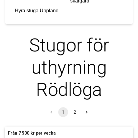
skärgård
Hyra stuga
Uppland
Stugor för
uthyrning
Rödlöga
1
2
Från 7 500 kr per vecka