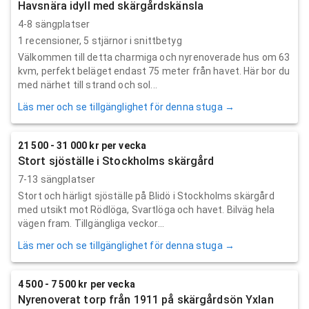
Havsnära idyll med skärgårdskänsla
4-8 sängplatser
1
recensioner,
5
stjärnor i snittbetyg
Välkommen till detta charmiga och nyrenoverade hus om 63
kvm, perfekt beläget endast 75 meter från havet. Här bor du
med närhet till strand och sol...
Läs mer och se tillgänglighet för denna stuga →
21 500 - 31 000 kr per vecka
Stort sjöställe i Stockholms skärgård
7-13 sängplatser
Stort och härligt sjöställe på Blidö i Stockholms skärgård
med utsikt mot Rödlöga, Svartlöga och havet. Bilväg hela
vägen fram. Tillgängliga veckor...
Läs mer och se tillgänglighet för denna stuga →
4 500 - 7 500 kr per vecka
Nyrenoverat torp från 1911 på skärgårdsön Yxlan