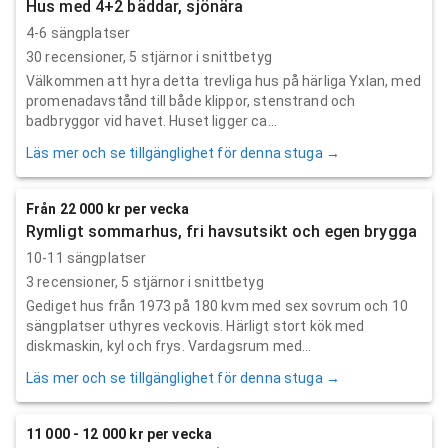
Hus med 4+2 bäddar, sjönära
4-6 sängplatser
30
recensioner,
5
stjärnor i snittbetyg
Välkommen att hyra detta trevliga hus på härliga Yxlan, med
promenadavstånd till både klippor, stenstrand och
badbryggor vid havet. Huset ligger ca...
Läs mer och se tillgänglighet för denna stuga →
Från 22 000 kr per vecka
Rymligt sommarhus, fri havsutsikt och egen brygga
10-11 sängplatser
3
recensioner,
5
stjärnor i snittbetyg
Gediget hus från 1973 på 180 kvm med sex sovrum och 10
sängplatser uthyres veckovis. Härligt stort kök med
diskmaskin, kyl och frys. Vardagsrum med...
Läs mer och se tillgänglighet för denna stuga →
11 000 - 12 000 kr per vecka