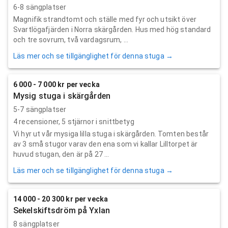
6-8 sängplatser
Magnifik strandtomt och ställe med fyr och utsikt över
Svartlögafjärden i Norra skärgården. Hus med hög standard
och tre sovrum, två vardagsrum, ...
Läs mer och se tillgänglighet för denna stuga →
6 000 - 7 000 kr per vecka
Mysig stuga i skärgården
5-7 sängplatser
4
recensioner,
5
stjärnor i snittbetyg
Vi hyr ut vår mysiga lilla stuga i skärgården. Tomten består
av 3 små stugor varav den ena som vi kallar Lilltorpet är
huvud stugan, den är på 27 ...
Läs mer och se tillgänglighet för denna stuga →
14 000 - 20 300 kr per vecka
Sekelskiftsdröm på Yxlan
8 sängplatser