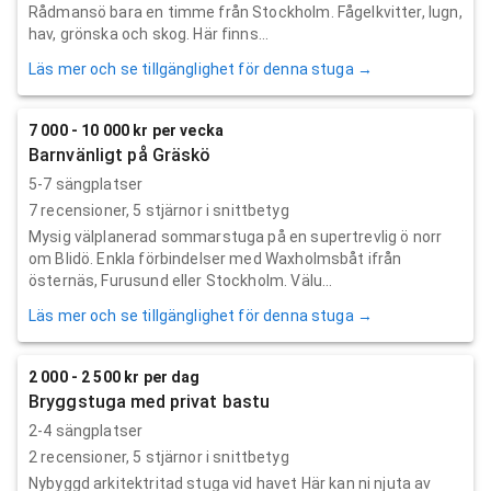
Rådmansö bara en timme från Stockholm. Fågelkvitter, lugn,
hav, grönska och skog. Här finns...
Läs mer och se tillgänglighet för denna stuga →
7 000 - 10 000 kr per vecka
Barnvänligt på Gräskö
5-7 sängplatser
7
recensioner,
5
stjärnor i snittbetyg
Mysig välplanerad sommarstuga på en supertrevlig ö norr
om Blidö. Enkla förbindelser med Waxholmsbåt ifrån
östernäs, Furusund eller Stockholm. Välu...
Läs mer och se tillgänglighet för denna stuga →
2 000 - 2 500 kr per dag
Bryggstuga med privat bastu
2-4 sängplatser
2
recensioner,
5
stjärnor i snittbetyg
Nybyggd arkitektritad stuga vid havet Här kan ni njuta av