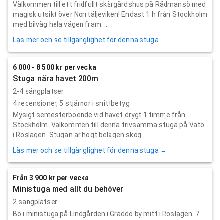
Välkommen till ett fridfullt skärgårdshus på Rådmansö med
magisk utsikt över Norrtäljeviken! Endast 1 h från Stockholm
med bilväg hela vägen fram. ...
Läs mer och se tillgänglighet för denna stuga →
6 000 - 8 500 kr per vecka
Stuga nära havet 200m
2-4 sängplatser
4
recensioner,
5
stjärnor i snittbetyg
Mysigt semesterboende vid havet drygt 1 timme från
Stockholm. Välkommen till denna trivsamma stuga på Vätö
i Roslagen. Stugan är högt belägen skog...
Läs mer och se tillgänglighet för denna stuga →
Från 3 900 kr per vecka
Ministuga med allt du behöver
2 sängplatser
Bo i ministuga på Lindgården i Gräddö by mitt i Roslagen. 7