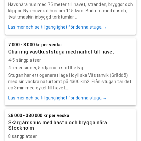
Havsnära hus med 75 meter till havet, stranden, bryggor och
klippor. Nyrenoverat hus om 115 kvm. Badrum med dusch,
tvättmaskin inbyggd torktumlar...
Läs mer och se tillgänglighet för denna stuga →
7 000 - 8 000 kr per vecka
Charmig västkuststuga med närhet till havet
4-5 sängplatser
4
recensioner,
5
stjärnor i snittbetyg
Stugan har ett ogenerat läge i idylliska Västanvik (Gräddö)
med sin vackra naturtomt på 4300 km2. Från stugan tar det
ca 3min med cykel till havet....
Läs mer och se tillgänglighet för denna stuga →
28 000 - 380 000 kr per vecka
Skärgårdshus med bastu och brygga nära
Stockholm
8 sängplatser