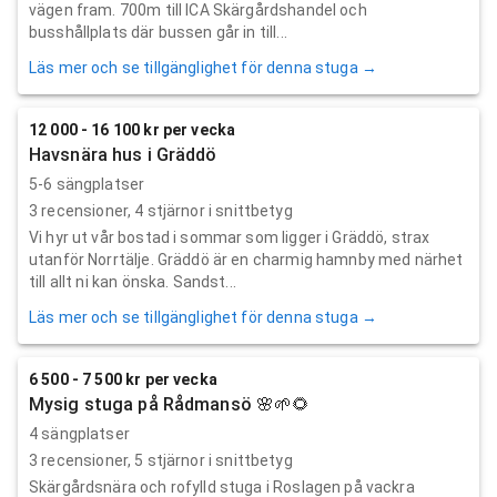
vägen fram. 700m till ICA Skärgårdshandel och
busshållplats där bussen går in till...
Läs mer och se tillgänglighet för denna stuga →
12 000 - 16 100 kr per vecka
Havsnära hus i Gräddö
5-6 sängplatser
3
recensioner,
4
stjärnor i snittbetyg
Vi hyr ut vår bostad i sommar som ligger i Gräddö, strax
utanför Norrtälje. Gräddö är en charmig hamnby med närhet
till allt ni kan önska. Sandst...
Läs mer och se tillgänglighet för denna stuga →
6 500 - 7 500 kr per vecka
Mysig stuga på Rådmansö 🌸🌱🌻
4 sängplatser
3
recensioner,
5
stjärnor i snittbetyg
Skärgårdsnära och rofylld stuga i Roslagen på vackra