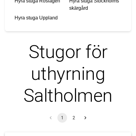
Hyra stuga
Roslagen
Hyra stuga
Stockholms
skärgård
Hyra stuga
Uppland
Stugor för
uthyrning
Saltholmen
1
2