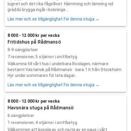
lugnet och det rika fågellivet. Hämtning och lämning vid
gräddö brygga ingår i bokninge...
Läs mer och se tillgänglighet för denna stuga →
8 000 - 12 000 kr per vecka
Fritidshus på Rådmansö
8-9 sängplatser
7
recensioner,
5
stjärnor i snittbetyg
Välkomna till vårt hus i underbara Roslagen, närmare
bestämt Västanvik på Rådmansö - bara 1 h från Stockholm.
Hyr under sommaren för lata dagar...
Läs mer och se tillgänglighet för denna stuga →
8 000 - 12 000 kr per vecka
Havsnära stuga på Rådmansö
6 sängplatser
1
recensioner,
4
stjärnor i snittbetyg
Välkommen att koppla av och njuta av en paus i vårt