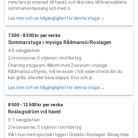
minuters promenad till havet, och lika nära till Kvarnuddens
sommarrestaurang och med s...
Läs mer och se tillgänglighet för denna stuga →
7 500 - 8 500 kr per vecka
Sommarstuga i mysiga Rådmansö/Roslagen
4-6 sängplatser
2
recensioner,
5
stjärnor i snittbetyg
Charmig stuga om 48kvm med 2 sovrum i mysiga
Rådmansö uthyres, två terasser i två väderstreck där du
kan grilla, äta eller bara slappa. Stor och pl...
Läs mer och se tillgänglighet för denna stuga →
8 500 - 12 500 kr per vecka
Roslagsdröm vid havet
5-7 sängplatser
2
recensioner,
5
stjärnor i snittbetyg
Vårt hus med sjöutsikt ligger i Gräddö i Roslagen. Bilväg hela