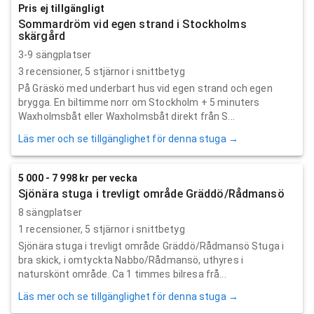
Pris ej tillgängligt
Sommardröm vid egen strand i Stockholms
skärgård
3-9 sängplatser
3
recensioner,
5
stjärnor i snittbetyg
På Gräskö med underbart hus vid egen strand och egen
brygga. En biltimme norr om Stockholm + 5 minuters
Waxholmsbåt eller Waxholmsbåt direkt från S...
Läs mer och se tillgänglighet för denna stuga →
5 000 - 7 998 kr per vecka
Sjönära stuga i trevligt område Gräddö/Rådmansö
8 sängplatser
1
recensioner,
5
stjärnor i snittbetyg
Sjönära stuga i trevligt område Gräddö/Rådmansö Stuga i
bra skick, i omtyckta Nabbo/Rådmansö, uthyres i
naturskönt område. Ca 1 timmes bilresa frå...
Läs mer och se tillgänglighet för denna stuga →