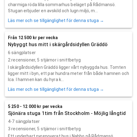
charmiga röda lilla sommarhus beläget på Rådmansö.
Stugan erbjuder en avskild och lugn miljö, m...
Läs mer och se tillgänglighet för denna stuga →
Från 12 500 kr per vecka
Nybyggt hus mitt i skärgårdsidyllen Gräddö
6 sängplatser
2
recensioner,
5
stjärnor i snittbetyg
I skärgårdsidyllen Gräddö ligger vårt nybyggda hus. Tomten
ligger mitt i byn, ett par hundra meter från både hamnen och
Ica. I hamnen kan du hyra k...
Läs mer och se tillgänglighet för denna stuga →
5 250 - 12 000 kr per vecka
Sjönära stuga 1tim från Stockholm - Möjlig långtid
4-7 sängplatser
3
recensioner,
5
stjärnor i snittbetyg
Ett underbart nyrenoverat hus i Nabbo på Rådmansö,