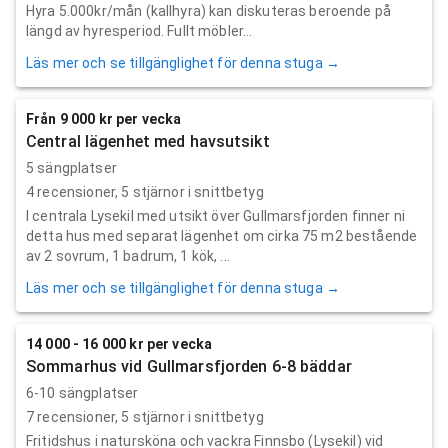
Hyra 5.000kr/mån (kallhyra) kan diskuteras beroende på
längd av hyresperiod. Fullt möbler...
Läs mer och se tillgänglighet för denna stuga →
Från 9 000 kr per vecka
Central lägenhet med havsutsikt
5 sängplatser
4
recensioner,
5
stjärnor i snittbetyg
I centrala Lysekil med utsikt över Gullmarsfjorden finner ni
detta hus med separat lägenhet om cirka 75 m2 bestående
av 2 sovrum, 1 badrum, 1 kök, ...
Läs mer och se tillgänglighet för denna stuga →
14 000 - 16 000 kr per vecka
Sommarhus vid Gullmarsfjorden 6-8 bäddar
6-10 sängplatser
7
recensioner,
5
stjärnor i snittbetyg
Fritidshus i natursköna och vackra Finnsbo (Lysekil) vid