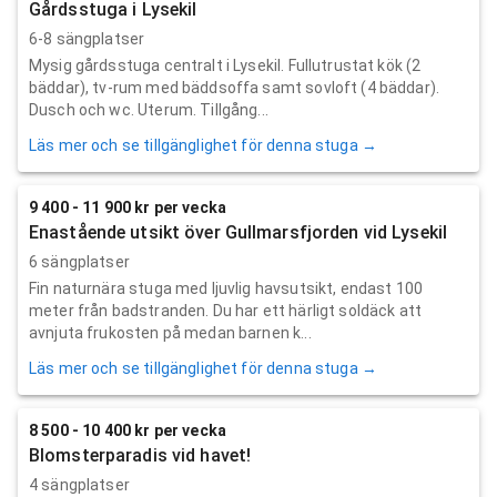
Gårdsstuga i Lysekil
6-8 sängplatser
Mysig gårdsstuga centralt i Lysekil. Fullutrustat kök (2
bäddar), tv-rum med bäddsoffa samt sovloft (4 bäddar).
Dusch och wc. Uterum. Tillgång...
Läs mer och se tillgänglighet för denna stuga →
9 400 - 11 900 kr per vecka
Enastående utsikt över Gullmarsfjorden vid Lysekil
6 sängplatser
Fin naturnära stuga med ljuvlig havsutsikt, endast 100
meter från badstranden. Du har ett härligt soldäck att
avnjuta frukosten på medan barnen k...
Läs mer och se tillgänglighet för denna stuga →
8 500 - 10 400 kr per vecka
Blomsterparadis vid havet!
4 sängplatser