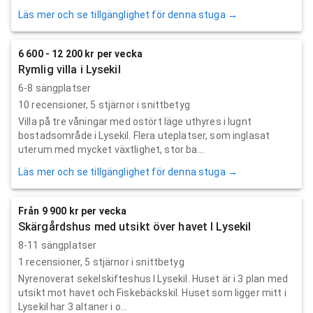
Läs mer och se tillgänglighet för denna stuga →
6 600 - 12 200 kr per vecka
Rymlig villa i Lysekil
6-8 sängplatser
10
recensioner,
5
stjärnor i snittbetyg
Villa på tre våningar med ostört läge uthyres i lugnt
bostadsområde i Lysekil. Flera uteplatser, som inglasat
uterum med mycket växtlighet, stor ba...
Läs mer och se tillgänglighet för denna stuga →
Från 9 900 kr per vecka
Skärgårdshus med utsikt över havet I Lysekil
8-11 sängplatser
1
recensioner,
5
stjärnor i snittbetyg
Nyrenoverat sekelskifteshus I Lysekil. Huset är i 3 plan med
utsikt mot havet och Fiskebäckskil. Huset som ligger mitt i
Lysekil har 3 altaner i o...