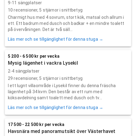
9-11 sängplatser
10
recensioner,
5
stjärnor i snittbetyg
Charmigt hus med 4 sovrum, stort kök, matsal och allrum i
ett. Ett badrum med dusch och badkar + en mindre toalett
på övervåningen. Det är två säll...
Läs mer och se tillgänglighet för denna stuga →
5 200 - 6 500 kr per vecka
Mysig lägenhet i vackra Lysekil
2-4 sängplatser
29
recensioner,
5
stjärnor i snittbetyg
I ett lugnt villaområde i Lysekil finner du denna fräscha
lägenhet på 34 kvm. Den består av ett rum med
köksavdelning samt toalett med dusch och tv...
Läs mer och se tillgänglighet för denna stuga →
17 500 - 22 500 kr per vecka
Havsnära med panoramutsikt över Västerhavet