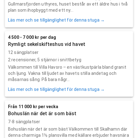
Gullmarsfjorden uthyres, huset består av ett äldre hus i två
plan som ihopbyggt med ett ny...
Läs mer och se tillgänglighet för denna stuga →
4 500 - 7 000 kr per dag
Rymligt sekelskifteshus vid havet
12 sängplatser
2
recensioner,
5
stjärnor i snittbetyg
Välkommen till Villa Havsro – en västkustpärla bland granit
och ljung. Vakna till ljudet av havets stilla andetag och
måsarnas sång. På bara någr...
Läs mer och se tillgänglighet för denna stuga →
Från 11 000 kr per vecka
Bohuslän när det är som bäst
7-8 sängplatser
Bohuslän när det är som bäst Välkommen till Skalhamn där
denna charmiga 1½ plansvilla med källare erbjuder havsnära