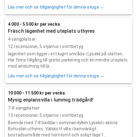
Läs mer och se tillgänglighet för denna stuga →
4 000 - 5 500 kr per vecka
Fräsch lägenhet med uteplats uthyres
4 sängplatser
12
recensioner,
5
stjärnor i snittbetyg
lägenhet som ligger i ett lugnt område i Lysekil på slätten.
Här finns tillgång till gratis parkering och en mindre uteplats
med anslutning till lä...
Läs mer och se tillgänglighet för denna stuga →
10 000 - 11 500 kr per vecka
Mysig enplansvilla i lummig trädgård!
7-8 sängplatser
13
recensioner,
5
stjärnor i snittbetyg
Boende med 7-8 bäddar i sommaridyllen Lysekil i sköna
Bohuslän uthyres. Välskött villa i barnvänligt
bostadsområde med hörntomt och soligt läge f...