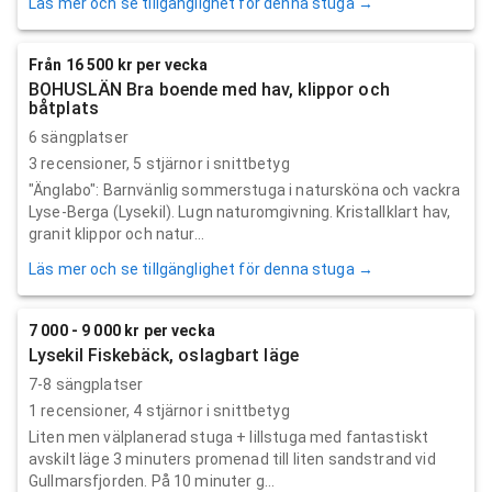
Läs mer och se tillgänglighet för denna stuga →
Från 16 500 kr per vecka
BOHUSLÄN Bra boende med hav, klippor och
båtplats
6 sängplatser
3
recensioner,
5
stjärnor i snittbetyg
"Änglabo": Barnvänlig sommerstuga i natursköna och vackra
Lyse-Berga (Lysekil). Lugn naturomgivning. Kristallklart hav,
granit klippor och natur...
Läs mer och se tillgänglighet för denna stuga →
7 000 - 9 000 kr per vecka
Lysekil Fiskebäck, oslagbart läge
7-8 sängplatser
1
recensioner,
4
stjärnor i snittbetyg
Liten men välplanerad stuga + lillstuga med fantastiskt
avskilt läge 3 minuters promenad till liten sandstrand vid
Gullmarsfjorden. På 10 minuter g...