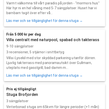
Varmt välkomna till vårt paradis på jorden - "mormors hus"
Här hyr ni en hel våning med 5-7 sängplatser. Huset har vi
barnbarn tagit över efter vå...
Läs mer och se tillgänglighet för denna stuga →
Från 5 000 kr per dag
Villa centralt med naturpool, spabad och takterass
9-10 sängplatser
3
recensioner,
5
stjärnor i snittbetyg
Villa i Lysekil med stor skyddad parkering utanför dörren.
Ljuvlig takterrass med panoramautsikt över Gullmarn,
uteplats med gasolgrill, bad-damm m...
Läs mer och se tillgänglighet för denna stuga →
Pris ej tillgängligt
Stuga Brofjorden
3 sängplatser
Vinterbonad stuga om 65kvm för längre perioder (+1 mån)