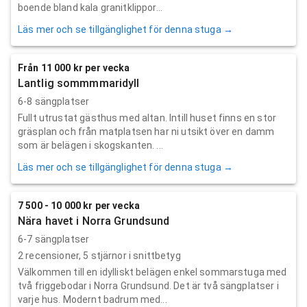
boende bland kala granitklippor...
Läs mer och se tillgänglighet för denna stuga →
Från 11 000 kr per vecka
Lantlig sommmmaridyll
6-8 sängplatser
Fullt utrustat gästhus med altan. Intill huset finns en stor
gräsplan och från matplatsen har ni utsikt över en damm
som är belägen i skogskanten. ...
Läs mer och se tillgänglighet för denna stuga →
7 500 - 10 000 kr per vecka
Nära havet i Norra Grundsund
6-7 sängplatser
2
recensioner,
5
stjärnor i snittbetyg
Välkommen till en idylliskt belägen enkel sommarstuga med
två friggebodar i Norra Grundsund. Det är två sängplatser i
varje hus. Modernt badrum med...