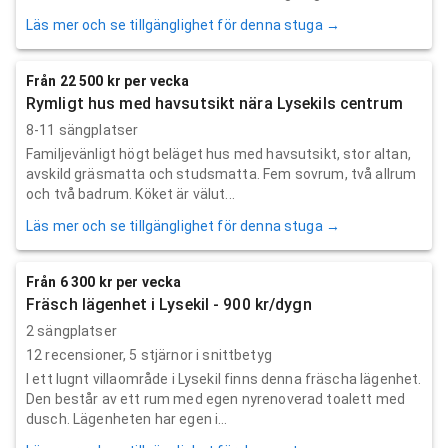
Läs mer och se tillgänglighet för denna stuga →
Från 22 500 kr per vecka
Rymligt hus med havsutsikt nära Lysekils centrum
8-11 sängplatser
Familjevänligt högt beläget hus med havsutsikt, stor altan,
avskild gräsmatta och studsmatta. Fem sovrum, två allrum
och två badrum. Köket är välut...
Läs mer och se tillgänglighet för denna stuga →
Från 6 300 kr per vecka
Fräsch lägenhet i Lysekil - 900 kr/dygn
2 sängplatser
12
recensioner,
5
stjärnor i snittbetyg
I ett lugnt villaområde i Lysekil finns denna fräscha lägenhet.
Den består av ett rum med egen nyrenoverad toalett med
dusch. Lägenheten har egen i...