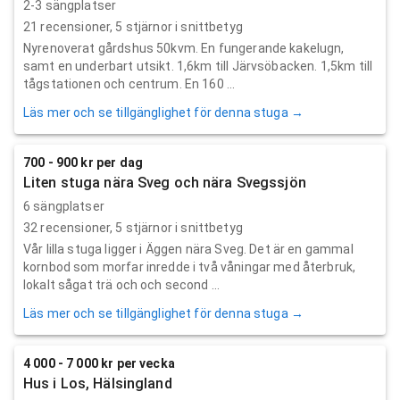
2-3 sängplatser
21
recensioner,
5
stjärnor i snittbetyg
Nyrenoverat gårdshus 50kvm. En fungerande kakelugn,
samt en underbart utsikt. 1,6km till Järvsöbacken. 1,5km till
tågstationen och centrum. En 160 ...
Läs mer och se tillgänglighet för denna stuga →
700 - 900 kr per dag
Liten stuga nära Sveg och nära Svegssjön
6 sängplatser
32
recensioner,
5
stjärnor i snittbetyg
Vår lilla stuga ligger i Äggen nära Sveg. Det är en gammal
kornbod som morfar inredde i två våningar med återbruk,
lokalt sågat trä och och second ...
Läs mer och se tillgänglighet för denna stuga →
4 000 - 7 000 kr per vecka
Hus i Los, Hälsingland