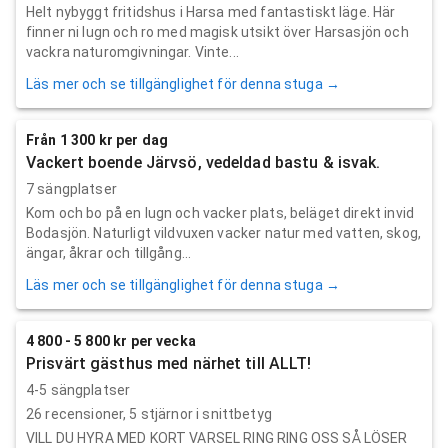
Helt nybyggt fritidshus i Harsa med fantastiskt läge. Här
finner ni lugn och ro med magisk utsikt över Harsasjön och
vackra naturomgivningar. Vinte...
Läs mer och se tillgänglighet för denna stuga →
Från 1 300 kr per dag
Vackert boende Järvsö, vedeldad bastu & isvak.
7 sängplatser
Kom och bo på en lugn och vacker plats, beläget direkt invid
Bodasjön. Naturligt vildvuxen vacker natur med vatten, skog,
ängar, åkrar och tillgång...
Läs mer och se tillgänglighet för denna stuga →
4 800 - 5 800 kr per vecka
Prisvärt gästhus med närhet till ALLT!
4-5 sängplatser
26
recensioner,
5
stjärnor i snittbetyg
VILL DU HYRA MED KORT VARSEL RING RING OSS SÅ LÖSER