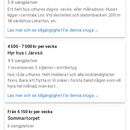
5-8 sängplatser
Ett helt hus uthyres dygns- vecko- eller månadsvis. Huset
ligger i centrala Los. Vid skoterled och slalombacken. 200 m
till värdshus Lokatten, en...
Läs mer och se tillgänglighet för denna stuga →
4 500 - 7 000 kr per vecka
Hyr hus i Järvsö
4-5 sängplatser
1
recensioner,
5
stjärnor i snittbetyg
Hus i Ede uthyres. Helt möblerat och alla nödvändigheter
finns. Bara att flytta in. Vi söker i första hand någon som vill
hyra hel månad, men kort...
Läs mer och se tillgänglighet för denna stuga →
Från 6 150 kr per vecka
Sommartorpet
6 sängplatser