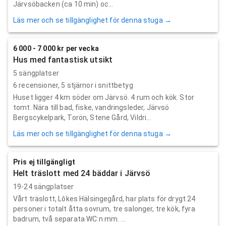
Järvsöbacken (ca 10 min) oc...
Läs mer och se tillgänglighet för denna stuga →
6 000 - 7 000 kr per vecka
Hus med fantastisk utsikt
5 sängplatser
6
recensioner,
5
stjärnor i snittbetyg
Huset ligger 4 km söder om Järvsö. 4 rum och kök. Stor
tomt. Nära till bad, fiske, vandringsleder, Järvsö
Bergscykelpark, Torön, Stene Gård, Vildri...
Läs mer och se tillgänglighet för denna stuga →
Pris ej tillgängligt
Helt träslott med 24 bäddar i Järvsö
19-24 sängplatser
Vårt träslott, Lôkes Hälsingegård, har plats för drygt 24
personer i totalt åtta sovrum, tre salonger, tre kök, fyra
badrum, två separata WC:n mm. ...