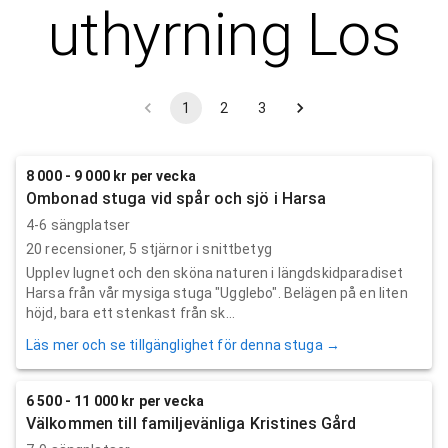
uthyrning
Los
1
2
3
8 000 - 9 000 kr per vecka
Ombonad stuga vid spår och sjö i Harsa
4-6 sängplatser
20
recensioner,
5
stjärnor i snittbetyg
Upplev lugnet och den sköna naturen i längdskidparadiset
Harsa från vår mysiga stuga "Ugglebo". Belägen på en liten
höjd, bara ett stenkast från sk...
Läs mer och se tillgänglighet för denna stuga →
6 500 - 11 000 kr per vecka
Välkommen till familjevänliga Kristines Gård