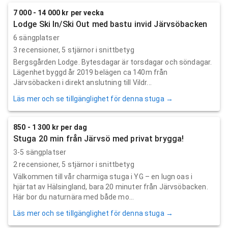
7 000 - 14 000 kr per vecka
Lodge Ski In/Ski Out med bastu invid Järvsöbacken
6 sängplatser
3
recensioner,
5
stjärnor i snittbetyg
Bergsgården Lodge. Bytesdagar är torsdagar och söndagar.
Lägenhet byggd år 2019 belägen ca 140m från
Järvsöbacken i direkt anslutning till Vildr...
Läs mer och se tillgänglighet för denna stuga →
850 - 1 300 kr per dag
Stuga 20 min från Järvsö med privat brygga!
3-5 sängplatser
2
recensioner,
5
stjärnor i snittbetyg
Välkommen till vår charmiga stuga i YG – en lugn oas i
hjärtat av Hälsingland, bara 20 minuter från Järvsöbacken.
Här bor du naturnära med både mo...
Läs mer och se tillgänglighet för denna stuga →