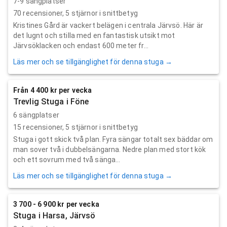
7-9 sängplatser
70
recensioner,
5
stjärnor i snittbetyg
Kristines Gård är vackert belägen i centrala Järvsö. Här är
det lugnt och stilla med en fantastisk utsikt mot
Järvsöklacken och endast 600 meter fr...
Läs mer och se tillgänglighet för denna stuga →
Från 4 400 kr per vecka
Trevlig Stuga i Föne
6 sängplatser
15
recensioner,
5
stjärnor i snittbetyg
Stuga i gott skick två plan. Fyra sängar totalt sex bäddar om
man sover två i dubbelsängarna. Nedre plan med stort kök
och ett sovrum med två sänga...
Läs mer och se tillgänglighet för denna stuga →
3 700 - 6 900 kr per vecka
Stuga i Harsa, Järvsö