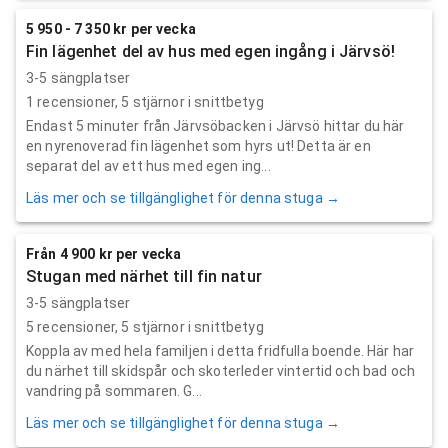
5 950 - 7 350 kr per vecka
Fin lägenhet del av hus med egen ingång i Järvsö!
3-5 sängplatser
1
recensioner,
5
stjärnor i snittbetyg
Endast 5 minuter från Järvsöbacken i Järvsö hittar du här
en nyrenoverad fin lägenhet som hyrs ut! Detta är en
separat del av ett hus med egen ing...
Läs mer och se tillgänglighet för denna stuga →
Från 4 900 kr per vecka
Stugan med närhet till fin natur
3-5 sängplatser
5
recensioner,
5
stjärnor i snittbetyg
Koppla av med hela familjen i detta fridfulla boende. Här har
du närhet till skidspår och skoterleder vintertid och bad och
vandring på sommaren. G...
Läs mer och se tillgänglighet för denna stuga →