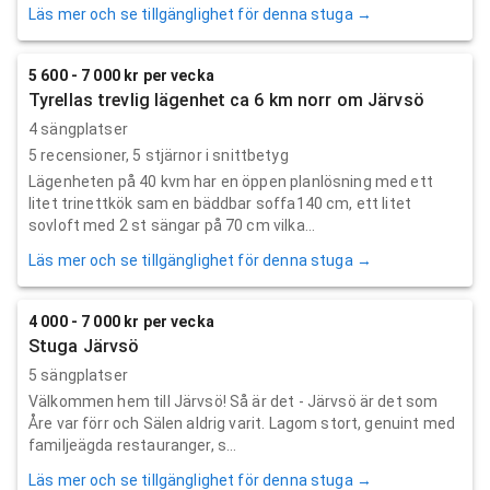
Läs mer och se tillgänglighet för denna stuga →
5 600 - 7 000 kr per vecka
Tyrellas trevlig lägenhet ca 6 km norr om Järvsö
4 sängplatser
5
recensioner,
5
stjärnor i snittbetyg
Lägenheten på 40 kvm har en öppen planlösning med ett
litet trinettkök sam en bäddbar soffa140 cm, ett litet
sovloft med 2 st sängar på 70 cm vilka...
Läs mer och se tillgänglighet för denna stuga →
4 000 - 7 000 kr per vecka
Stuga Järvsö
5 sängplatser
Välkommen hem till Järvsö! Så är det - Järvsö är det som
Åre var förr och Sälen aldrig varit. Lagom stort, genuint med
familjeägda restauranger, s...
Läs mer och se tillgänglighet för denna stuga →