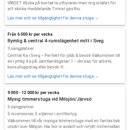
VIBDET. Klicka på kontakta uthyraren men ring istället för
att skicka meddelande Timrat gästhu...
Läs mer och se tillgänglighet för denna stuga →
Från 6 000 kr per vecka
Rymlig & central 4-rumslägenhet mitt i Sveg
3 sängplatser
Central 4:a i Sveg – Perfekt för jobb & besök Välkommen till
en rymlig 4:a på Jämtlandsgatan 1 – din bas för arbete,
konsultuppdrag eller besök. H...
Läs mer och se tillgänglighet för denna stuga →
9 000 - 12 000 kr per vecka
Mysig timmerstuga vid Milsjön/Järvsö
5 sängplatser
5
recensioner,
5
stjärnor i snittbetyg
Välkommen till vår mysiga timmerstuga med en fantastisk
utsikt över Milsjön. Här bor ni avskilt och rofyllt mittemellan