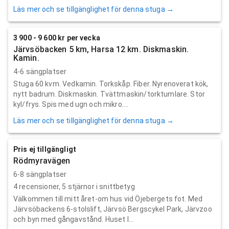
Läs mer och se tillgänglighet för denna stuga →
3 900 - 9 600 kr per vecka
Järvsöbacken 5 km, Harsa 12 km. Diskmaskin.
Kamin.
4-6 sängplatser
Stuga 60 kvm. Vedkamin. Torkskåp. Fiber. Nyrenoverat kök,
nytt badrum. Diskmaskin. Tvättmaskin/torktumlare. Stor
kyl/frys. Spis med ugn och mikro....
Läs mer och se tillgänglighet för denna stuga →
Pris ej tillgängligt
Rödmyravägen
6-8 sängplatser
4
recensioner,
5
stjärnor i snittbetyg
Välkommen till mitt året-om hus vid Öjebergets fot. Med
Järvsöbackens 6-stolslift, Järvsö Bergscykel Park, Järvzoo
och byn med gångavstånd. Huset l...