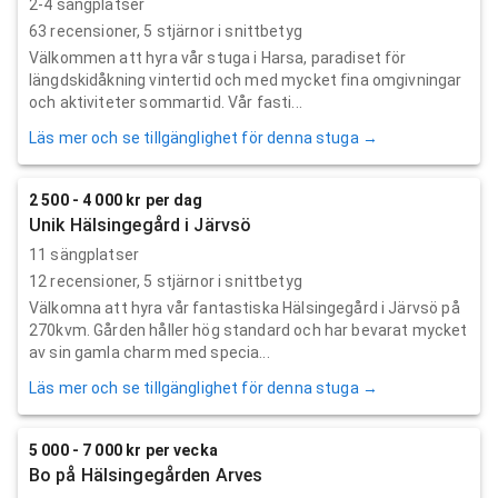
2-4 sängplatser
63
recensioner,
5
stjärnor i snittbetyg
Välkommen att hyra vår stuga i Harsa, paradiset för
längdskidåkning vintertid och med mycket fina omgivningar
och aktiviteter sommartid. Vår fasti...
Läs mer och se tillgänglighet för denna stuga →
2 500 - 4 000 kr per dag
Unik Hälsingegård i Järvsö
11 sängplatser
12
recensioner,
5
stjärnor i snittbetyg
Välkomna att hyra vår fantastiska Hälsingegård i Järvsö på
270kvm. Gården håller hög standard och har bevarat mycket
av sin gamla charm med specia...
Läs mer och se tillgänglighet för denna stuga →
5 000 - 7 000 kr per vecka
Bo på Hälsingegården Arves