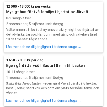
12 000 - 18 000 kr per vecka
Mysigt hus för två familjer i hjärtat av Järvsö
8-9 sängplatser
2
recensioner,
5
stjärnor i snittbetyg
Välkommen att bo i ett nyrenoverat, rymligt hus i hjärtat av
det idylliska Järvsö. Här bor ni med gång och cykelavstånd
till det mesta: tågstatione...
Läs mer och se tillgänglighet för denna stuga →
1 650 - 2 300 kr per dag
Egen gård i Järvsö | Bastu | 8 min till backen
10-11 sängplatser
1
recensioner,
5
stjärnor i snittbetyg
𝟖 𝒎𝒊𝒏 𝒇𝒓å𝒏 𝑱ä𝒓𝒗𝒔ö𝒃𝒂𝒄𝒌𝒆𝒏 - egen gård Privat gård på 6 hektar,
bastu, relax, stort kök och gott om plats för både familj och
vänner...
Läs mer och se tillgänglighet för denna stuga →