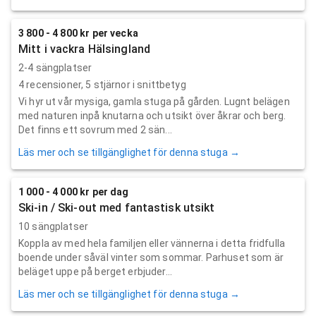
3 800 - 4 800 kr per vecka
Mitt i vackra Hälsingland
2-4 sängplatser
4
recensioner,
5
stjärnor i snittbetyg
Vi hyr ut vår mysiga, gamla stuga på gården. Lugnt belägen
med naturen inpå knutarna och utsikt över åkrar och berg.
Det finns ett sovrum med 2 sän...
Läs mer och se tillgänglighet för denna stuga →
1 000 - 4 000 kr per dag
Ski-in / Ski-out med fantastisk utsikt
10 sängplatser
Koppla av med hela familjen eller vännerna i detta fridfulla
boende under såväl vinter som sommar. Parhuset som är
beläget uppe på berget erbjuder...
Läs mer och se tillgänglighet för denna stuga →