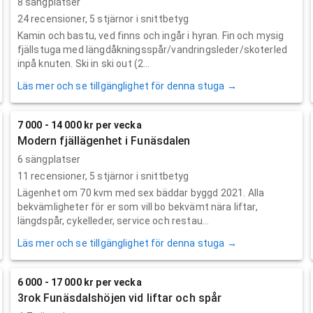
8 sängplatser
24
recensioner,
5
stjärnor i snittbetyg
Kamin och bastu, ved finns och ingår i hyran. Fin och mysig
fjällstuga med längdåkningsspår/vandringsleder/skoterled
inpå knuten. Ski in ski out (2...
Läs mer och se tillgänglighet för denna stuga →
7 000 - 14 000 kr per vecka
Modern fjällägenhet i Funäsdalen
6 sängplatser
11
recensioner,
5
stjärnor i snittbetyg
Lägenhet om 70 kvm med sex bäddar byggd 2021. Alla
bekvämligheter för er som vill bo bekvämt nära liftar,
längdspår, cykelleder, service och restau...
Läs mer och se tillgänglighet för denna stuga →
6 000 - 17 000 kr per vecka
3rok Funäsdalshöjen vid liftar och spår