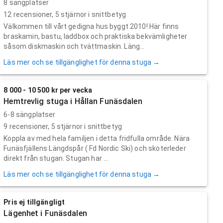
8 sängplatser
12
recensioner,
5
stjärnor i snittbetyg
Välkommen till vårt gedigna hus byggt 2010! Här finns
braskamin, bastu, laddbox och praktiska bekvämligheter
såsom diskmaskin och tvättmaskin. Läng...
Läs mer och se tillgänglighet för denna stuga →
8 000 - 10 500 kr per vecka
Hemtrevlig stuga i Hållan Funäsdalen
6-8 sängplatser
9
recensioner,
5
stjärnor i snittbetyg
Koppla av med hela familjen i detta fridfulla område. Nära
Funäsfjällens Längdspår ( Fd Nordic Ski) och skoterleder
direkt från stugan. Stugan har ...
Läs mer och se tillgänglighet för denna stuga →
Pris ej tillgängligt
Lägenhet i Funäsdalen