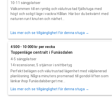
10-11 sängplatser
Välkommen till en rymlig och välutrustad fjällstuga med
högt och soligt läge i vackra Hållan. Här bor du bekvämt med
naturen runt knuten och närhet...
Läs mer och se tillgänglighet för denna stuga →
4 500 - 10 000 kr per vecka
Toppenläge centralt i Funäsdalen
4-5 sängplatser
14
recensioner,
5
stjärnor i snittbetyg
Perfekt belägen och välutrustad lägenhet med välplanerad
planlösning. Några minuters promenad till gondol-liften som
länkar ihop Funäsdalsberget me...
Läs mer och se tillgänglighet för denna stuga →