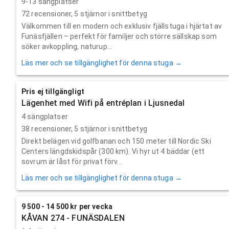
9-13 sängplatser
72
recensioner,
5
stjärnor i snittbetyg
Välkommen till en modern och exklusiv fjällstuga i hjärtat av
Funäsfjällen – perfekt för familjer och större sällskap som
söker avkoppling, naturup...
Läs mer och se tillgänglighet för denna stuga →
Pris ej tillgängligt
Lägenhet med Wifi på entréplan i Ljusnedal
4 sängplatser
38
recensioner,
5
stjärnor i snittbetyg
Direkt belägen vid golfbanan och 150 meter till Nordic Ski
Centers längdskidspår (300 km). Vi hyr ut 4 bäddar (ett
sovrum är låst för privat förv...
Läs mer och se tillgänglighet för denna stuga →
9 500 - 14 500 kr per vecka
KÅVAN 274 - FUNÄSDALEN