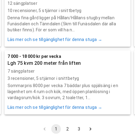
12 sängplatser
10
recensioner,
5
stjärnor i snittbetyg
Denna fina gård ligger på Hållan/Hållans stugby mellan
Funäsdalen och Tänndalen (5km till Funäsdalen där alla
butiker finns). För er som vill ha n...
Läs mer och se tillgänglighet för denna stuga →
7 000 - 18 000 kr per vecka
Lgh 75 kvm 200 meter från liften
7 sängplatser
3
recensioner,
5
stjärnor i snittbetyg
Sommarpris 8000 per vecka 7 bäddar plus spjälsäng i en
lägenhet om 4 rum och kök, med öppen planlösning i
vardagsrum/kök. 3 sovrum, 2 toaletter, 1...
Läs mer och se tillgänglighet för denna stuga →
1
2
3