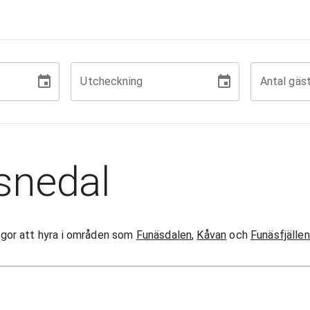
Utcheckning
Antal gäs
snedal
stugor att hyra i områden som
Funäsdalen
,
Kåvan
och
Funäsfjällen