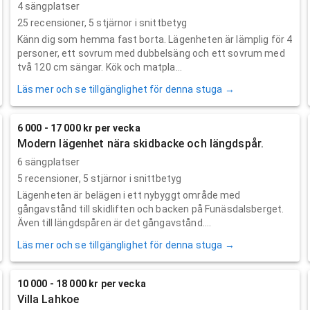
4 sängplatser
25
recensioner,
5
stjärnor i snittbetyg
Känn dig som hemma fast borta. Lägenheten är lämplig för 4
personer, ett sovrum med dubbelsäng och ett sovrum med
två 120 cm sängar. Kök och matpla...
Läs mer och se tillgänglighet för denna stuga →
6 000 - 17 000 kr per vecka
Modern lägenhet nära skidbacke och längdspår.
6 sängplatser
5
recensioner,
5
stjärnor i snittbetyg
Lägenheten är belägen i ett nybyggt område med
gångavstånd till skidliften och backen på Funäsdalsberget.
Även till längdspåren är det gångavstånd....
Läs mer och se tillgänglighet för denna stuga →
10 000 - 18 000 kr per vecka
Villa Lahkoe