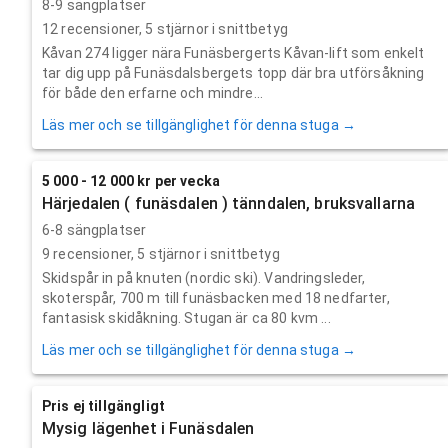
8-9 sängplatser
12
recensioner,
5
stjärnor i snittbetyg
Kåvan 274 ligger nära Funäsbergerts Kåvan-lift som enkelt
tar dig upp på Funäsdalsbergets topp där bra utförsåkning
för både den erfarne och mindre...
Läs mer och se tillgänglighet för denna stuga →
5 000 - 12 000 kr per vecka
Härjedalen ( funäsdalen ) tänndalen, bruksvallarna
6-8 sängplatser
9
recensioner,
5
stjärnor i snittbetyg
Skidspår in på knuten (nordic ski). Vandringsleder,
skoterspår, 700 m till funäsbacken med 18 nedfarter,
fantasisk skidåkning. Stugan är ca 80 kvm ...
Läs mer och se tillgänglighet för denna stuga →
Pris ej tillgängligt
Mysig lägenhet i Funäsdalen