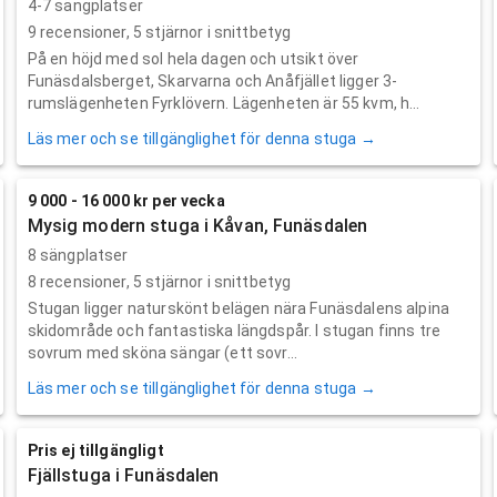
4-7 sängplatser
9
recensioner,
5
stjärnor i snittbetyg
På en höjd med sol hela dagen och utsikt över
Funäsdalsberget, Skarvarna och Anåfjället ligger 3-
rumslägenheten Fyrklövern. Lägenheten är 55 kvm, h...
Läs mer och se tillgänglighet för denna stuga →
9 000 - 16 000 kr per vecka
Mysig modern stuga i Kåvan, Funäsdalen
8 sängplatser
8
recensioner,
5
stjärnor i snittbetyg
Stugan ligger naturskönt belägen nära Funäsdalens alpina
skidområde och fantastiska längdspår. I stugan finns tre
sovrum med sköna sängar (ett sovr...
Läs mer och se tillgänglighet för denna stuga →
Pris ej tillgängligt
Fjällstuga i Funäsdalen