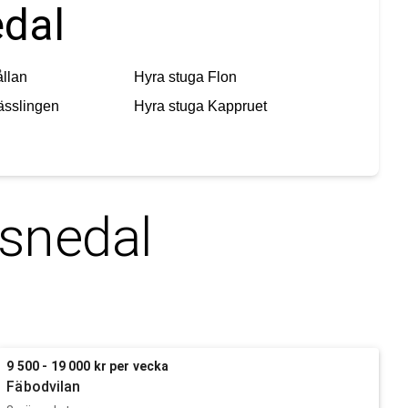
edal
llan
Hyra stuga
Flon
sslingen
Hyra stuga
Kappruet
usnedal
9 500 - 19 000 kr per vecka
Fäbodvilan