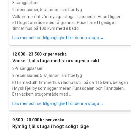
8 sängplatser
9
recensioner,
5
stjärnor i snittbetyg
Välkommen till vår mysiga stuga i Ljusnedal! Huset ligger i
ett lugnt område med få grannar. Huset är ett gediget
timrat hus på 100 kvm med 8 bädd...
Läs mer och se tillgänglighet för denna stuga →
12 000 - 23 500 kr per vecka
Vacker fjällstuga med storslagen utsikt
8-9 sängplatser
9
recensioner,
5
stjärnor i snittbetyg
Ett smakfullt timmerhus i ladhusstil, på ca 115 kvm, belägen
i Mysk Fjellby som ligger mellan Funäsdalen och Tänndalen.
Ett vackert stugområde med ...
Läs mer och se tillgänglighet för denna stuga →
9 500 - 20 000 kr per vecka
Rymlig fjällstuga i högt soligt läge