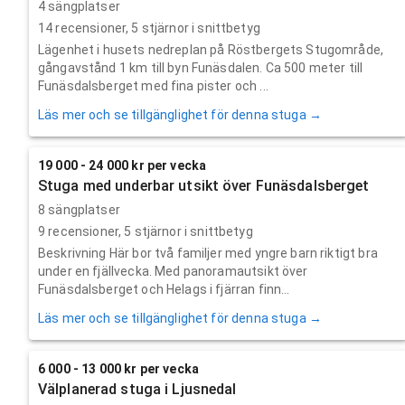
4 sängplatser
14
recensioner,
5
stjärnor i snittbetyg
Lägenhet i husets nedreplan på Röstbergets Stugområde,
gångavstånd 1 km till byn Funäsdalen. Ca 500 meter till
Funäsdalsberget med fina pister och ...
Läs mer och se tillgänglighet för denna stuga →
19 000 - 24 000 kr per vecka
Stuga med underbar utsikt över Funäsdalsberget
8 sängplatser
9
recensioner,
5
stjärnor i snittbetyg
Beskrivning Här bor två familjer med yngre barn riktigt bra
under en fjällvecka. Med panoramautsikt över
Funäsdalsberget och Helags i fjärran finn...
Läs mer och se tillgänglighet för denna stuga →
6 000 - 13 000 kr per vecka
Välplanerad stuga i Ljusnedal