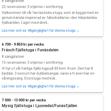
8 sängplatser
22
recensioner,
5
stjärnor i snittbetyg
Välkommen till vår fantastiska stuga, som är byggd med en
genuin känsla inspirerad av fäbodvallarna i den Härjedalska
fjällvärlden. Läget med direk...
Läs mer och se tillgänglighet för denna stuga →
6 700 - 9 850 kr per vecka
Fräsch Fjällstuga i Funäsdalen
8 sängplatser
15
recensioner,
5
stjärnor i snittbetyg
Vi hyr ut vår härliga fjällstuga på 85 kvm 4 rum. Den har 8
bäddar, 3 sovrum har dubbelsängar, varav ett även har en
våningssäng. Storstuga med kök...
Läs mer och se tillgänglighet för denna stuga →
7 000 - 13 000 kr per vecka
Mysig fjällstuga i Ljusnedal/Funäsfjällen