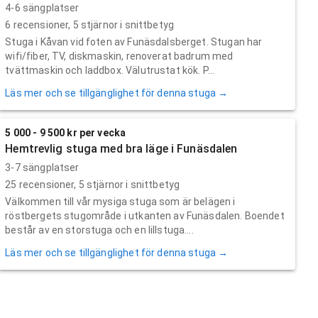
4-6 sängplatser
6
recensioner,
5
stjärnor i snittbetyg
Stuga i Kåvan vid foten av Funäsdalsberget. Stugan har
wifi/fiber, TV, diskmaskin, renoverat badrum med
tvättmaskin och laddbox. Välutrustat kök. P...
Läs mer och se tillgänglighet för denna stuga →
5 000 - 9 500 kr per vecka
Hemtrevlig stuga med bra läge i Funäsdalen
3-7 sängplatser
25
recensioner,
5
stjärnor i snittbetyg
Välkommen till vår mysiga stuga som är belägen i
röstbergets stugområde i utkanten av Funäsdalen. Boendet
består av en storstuga och en lillstuga....
Läs mer och se tillgänglighet för denna stuga →