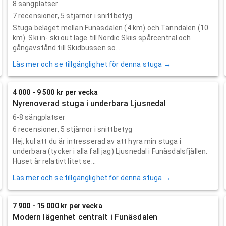
8 sängplatser
7
recensioner,
5
stjärnor i snittbetyg
Stuga beläget mellan Funäsdalen (4 km) och Tänndalen (10
km). Ski in- ski out läge till Nordic Skiis spårcentral och
gångavstånd till Skidbussen so...
Läs mer och se tillgänglighet för denna stuga →
4 000 - 9 500 kr per vecka
Nyrenoverad stuga i underbara Ljusnedal
6-8 sängplatser
6
recensioner,
5
stjärnor i snittbetyg
Hej, kul att du är intresserad av att hyra min stuga i
underbara (tycker i alla fall jag) Ljusnedal i Funäsdalsfjällen.
Huset är relativt litet se...
Läs mer och se tillgänglighet för denna stuga →
7 900 - 15 000 kr per vecka
Modern lägenhet centralt i Funäsdalen