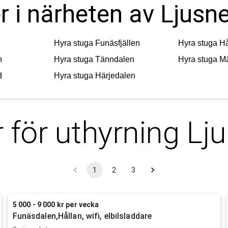
r i närheten av Ljusn
Hyra stuga
Funäsfjällen
Hyra stuga
Hå
n
Hyra stuga
Tänndalen
Hyra stuga
Mä
d
Hyra stuga
Härjedalen
 för uthyrning
Lj
1
2
3
5 000 - 9 000 kr per vecka
Funäsdalen,Hållan, wifi, elbilsladdare