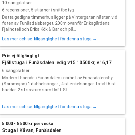
10 sängplatser
6
recensioner,
5
stjärnor i snittbetyg
Detta gedigna timmerhus ligger på Vintergatan nästan vid
foten av Funäsdalsberget, 200m ovanför Eriksgårdens
Fjällhotell och Eriks Kök & Bar och på...
Läs mer och se tillgänglighet för denna stuga →
Pris ej tillgängligt
Fjällstuga i Funäsdalen ledig v15 10500kr, v16,17
6 sängplatser
Modernt boende i Funäsdalen i närhet av Funäsdalensby
(Söromsjön) 1 dubbelsängar , 4 st enkelsängar, totalt 6 st
bäddar. 2 st sovrum samt loft. St...
Läs mer och se tillgänglighet för denna stuga →
5 000 - 8 500 kr per vecka
Stuga i Kåvan, Funäsdalen