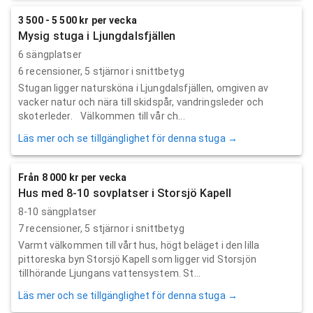
3 500 - 5 500 kr per vecka
Mysig stuga i Ljungdalsfjällen
6 sängplatser
6
recensioner,
5
stjärnor i snittbetyg
Stugan ligger natursköna i Ljungdalsfjällen, omgiven av
vacker natur och nära till skidspår, vandringsleder och
skoterleder. Välkommen till vår ch...
Läs mer och se tillgänglighet för denna stuga →
Från 8 000 kr per vecka
Hus med 8-10 sovplatser i Storsjö Kapell
8-10 sängplatser
7
recensioner,
5
stjärnor i snittbetyg
Varmt välkommen till vårt hus, högt beläget i den lilla
pittoreska byn Storsjö Kapell som ligger vid Storsjön
tillhörande Ljungans vattensystem. St...
Läs mer och se tillgänglighet för denna stuga →