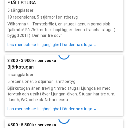
FJÄLLSTUGA
5 sängplatser
19
recensioner,
5
stjärnor i snittbetyg
Välkomna till Tomtebrölet, en stuga i genuin paradisisk
fjällmiljö! På 750 meters höjd ligger denna fräscha stuga (
byggd 2011). Den har tre sovr...
Läs mer och se tillgänglighet för denna stuga →
3 300 - 3 900 kr per vecka
Björkstugan
5 sängplatser
5
recensioner,
5
stjärnor i snittbetyg
Björkstugan är en trevlig timrad stuga i Ljungdalen med
torvtak och utsikt över Ljungan-älven. Stugan har tre rum,
dusch, WC, och kök. Ni har dessu...
Läs mer och se tillgänglighet för denna stuga →
4 500 - 5 800 kr per vecka