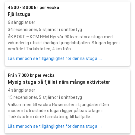
4 500 - 8 000 kr per vecka
Fjällstuga
6 sängplatser
34
recensioner,
5
stjärnor i snittbetyg
ÅK BORT – KOM HEM Hyr vår 90 kvm stora stuga med
vidunderlig utsikt i härliga Ljungdalsfjällen. Stugan ligger i
området Torkilstöten, 4 km från...
Läs mer och se tillgänglighet för denna stuga →
Från 7 000 kr per vecka
Mysig stuga på fjället nära många aktiviteter
4 sängplatser
15
recensioner,
5
stjärnor i snittbetyg
Välkommen till vackra Rosenroten i Ljungdalen! Den
modernt utrustade stugan ligger på bästa läge i
Torkilstöten i direkt anslutning till kalfjälle...
Läs mer och se tillgänglighet för denna stuga →