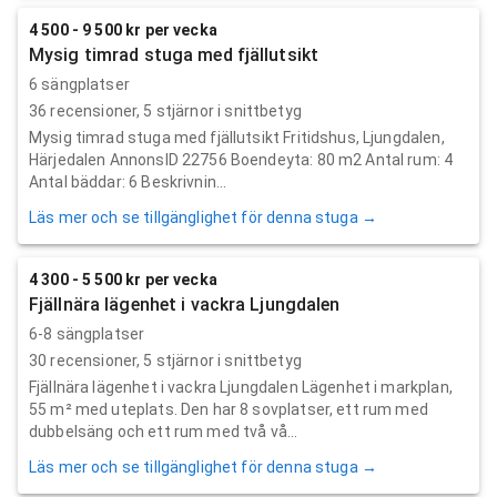
4 500 - 9 500 kr per vecka
Mysig timrad stuga med fjällutsikt
6 sängplatser
36
recensioner,
5
stjärnor i snittbetyg
Mysig timrad stuga med fjällutsikt Fritidshus, Ljungdalen,
Härjedalen AnnonsID 22756 Boendeyta: 80 m2 Antal rum: 4
Antal bäddar: 6 Beskrivnin...
Läs mer och se tillgänglighet för denna stuga →
4 300 - 5 500 kr per vecka
Fjällnära lägenhet i vackra Ljungdalen
6-8 sängplatser
30
recensioner,
5
stjärnor i snittbetyg
Fjällnära lägenhet i vackra Ljungdalen Lägenhet i markplan,
55 m² med uteplats. Den har 8 sovplatser, ett rum med
dubbelsäng och ett rum med två vå...
Läs mer och se tillgänglighet för denna stuga →