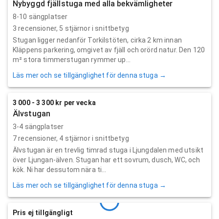
Nybyggd fjällstuga med alla bekvämligheter
8-10 sängplatser
3
recensioner,
5
stjärnor i snittbetyg
Stugan ligger nedanför Torkilstöten, cirka 2 km innan
Kläppens parkering, omgivet av fjäll och orörd natur. Den 120
m² stora timmerstugan rymmer up...
Läs mer och se tillgänglighet för denna stuga →
3 000 - 3 300 kr per vecka
Älvstugan
3-4 sängplatser
7
recensioner,
4
stjärnor i snittbetyg
Älvstugan är en trevlig timrad stuga i Ljungdalen med utsikt
över Ljungan-älven. Stugan har ett sovrum, dusch, WC, och
kök. Ni har dessutom nära ti...
Läs mer och se tillgänglighet för denna stuga →
Pris ej tillgängligt