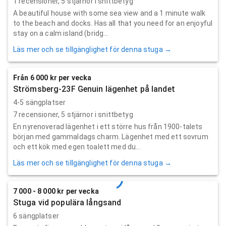
1
recensioner,
5
stjärnor i snittbetyg
A beautiful house with some sea view and a 1 minute walk
to the beach and docks. Has all that you need for an enjoyful
stay on a calm island (bridg...
Läs mer och se tillgänglighet för denna stuga →
Från 6 000 kr per vecka
Strömsberg-23F Genuin lägenhet på landet
4-5 sängplatser
7
recensioner,
5
stjärnor i snittbetyg
En nyrenoverad lägenhet i ett större hus från 1900-talets
början med gammaldags charm. Lägenhet med ett sovrum
och ett kök med egen toalett med du...
Läs mer och se tillgänglighet för denna stuga →
7 000 - 8 000 kr per vecka
Stuga vid populära långsand
6 sängplatser