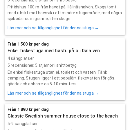
Fritidshus 100 m från havet på Hållnäshalvön. Skogstomt
med utsikt mot havsvik i ett mindre stugområde, med några
sjöbodar som granne, liten skogs...
Läs mer och se tillgänglighet för denna stuga →
Från 1 500 kr per dag
Enkel fiskestuga med bastu på ö i Dalälven
4 sängplatser
5
recensioner,
5
stjärnor i snittbetyg
En enkel fiskestuga utan el, toalett och vatten. Tänk
camping. Stugan ligger i ett populärt fiskevatten för gös,
gädda och abborre ca 5-10 minuters...
Läs mer och se tillgänglighet för denna stuga →
Från 1 890 kr per dag
Classic Swedish summer house close to the beach
5-9 sängplatser