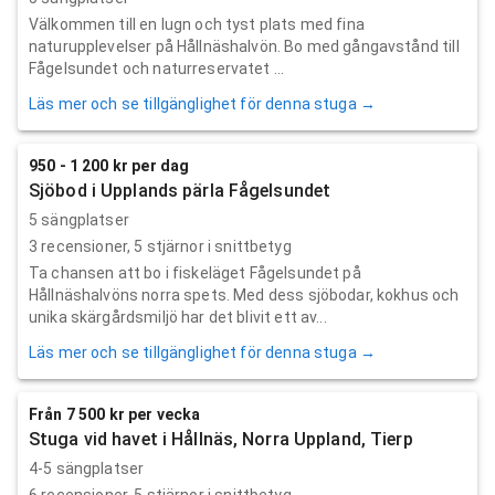
Välkommen till en lugn och tyst plats med fina
naturupplevelser på Hållnäshalvön. Bo med gångavstånd till
Fågelsundet och naturreservatet ...
Läs mer och se tillgänglighet för denna stuga →
950 - 1 200 kr per dag
Sjöbod i Upplands pärla Fågelsundet
5 sängplatser
3
recensioner,
5
stjärnor i snittbetyg
Ta chansen att bo i fiskeläget Fågelsundet på
Hållnäshalvöns norra spets. Med dess sjöbodar, kokhus och
unika skärgårdsmiljö har det blivit ett av...
Läs mer och se tillgänglighet för denna stuga →
Från 7 500 kr per vecka
Stuga vid havet i Hållnäs, Norra Uppland, Tierp
4-5 sängplatser
6
recensioner,
5
stjärnor i snittbetyg