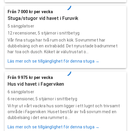
Från 7 000 kr per vecka
Stuga/stugor vid havet i Furuvik
5 sängplatser
12
recensioner,
5
stjärnor i snittbetyg
Vår fina stuga har två rum och kök. Sovrummet har
dubbelsäng och en extrabädd. Det nyrustade badrummet
har toa och dusch. Köket är välutrustat o...
Läs mer och se tillgänglighet för denna stuga →
Från 9 975 kr per vecka
Hus vid havet i Fagerviken
6 sängplatser
6
recensioner,
5
stjärnor i snittbetyg
Vi hyr ut vårt vackra hus som ligger i ett lugnt och trivsamt
område i Fagerviken. Huset består av två sovrum med en
dubbelsäng i det ena rummet o...
Läs mer och se tillgänglighet för denna stuga →