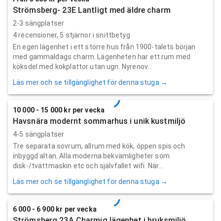
Strömsberg- 23E Lantligt med äldre charm
2-3 sängplatser
4
recensioner,
5
stjärnor i snittbetyg
En egen lägenhet i ett större hus från 1900-talets början
med gammaldags charm. Lägenheten har ett rum med
köksdel med kokplattor utan ugn. Nyrenov...
Läs mer och se tillgänglighet för denna stuga →
10 000 - 15 000 kr per vecka
Havsnära modernt sommarhus i unik kustmiljö
4-5 sängplatser
Tre separata sovrum, allrum med kök, öppen spis och
inbyggd altan. Alla moderna bekvämligheter som
disk-/tvättmaskin etc och självfallet wifi. När...
Läs mer och se tillgänglighet för denna stuga →
6 000 - 6 900 kr per vecka
Strömsberg 23A Charmig lägenhet i bruksmiljö