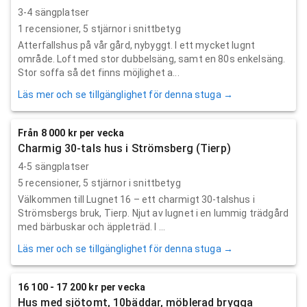
3-4 sängplatser
1
recensioner,
5
stjärnor i snittbetyg
Atterfallshus på vår gård, nybyggt. I ett mycket lugnt
område. Loft med stor dubbelsäng, samt en 80s enkelsäng.
Stor soffa så det finns möjlighet a...
Läs mer och se tillgänglighet för denna stuga →
Från 8 000 kr per vecka
Charmig 30-tals hus i Strömsberg (Tierp)
4-5 sängplatser
5
recensioner,
5
stjärnor i snittbetyg
Välkommen till Lugnet 16 – ett charmigt 30-talshus i
Strömsbergs bruk, Tierp. Njut av lugnet i en lummig trädgård
med bärbuskar och äppleträd. I ...
Läs mer och se tillgänglighet för denna stuga →
16 100 - 17 200 kr per vecka
Hus med sjötomt, 10bäddar, möblerad brygga