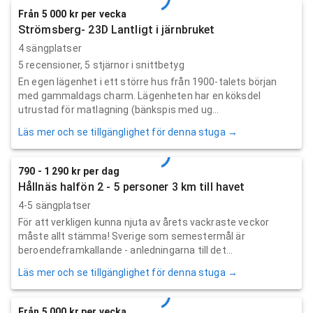
Från 5 000 kr per vecka
Strömsberg- 23D Lantligt i järnbruket
4 sängplatser
5
recensioner,
5
stjärnor i snittbetyg
En egen lägenhet i ett större hus från 1900-talets början
med gammaldags charm. Lägenheten har en köksdel
utrustad för matlagning (bänkspis med ug...
Läs mer och se tillgänglighet för denna stuga →
790 - 1 290 kr per dag
Hållnäs halfön 2 - 5 personer 3 km till havet
4-5 sängplatser
För att verkligen kunna njuta av årets vackraste veckor
måste allt stämma! Sverige som semestermål är
beroendeframkallande - anledningarna till det...
Läs mer och se tillgänglighet för denna stuga →
Från 5 000 kr per vecka