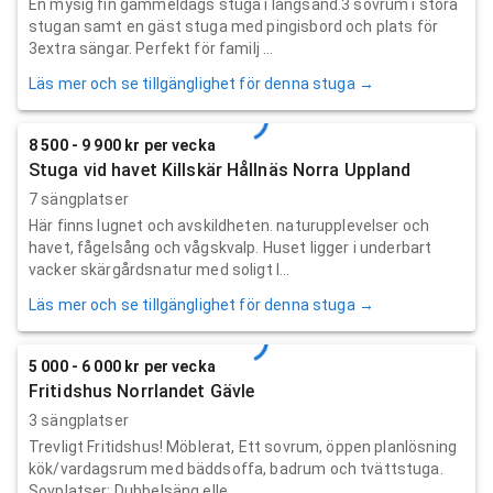
En mysig fin gammeldags stuga i långsand.3 sovrum i stora
stugan samt en gäst stuga med pingisbord och plats för
3extra sängar. Perfekt för familj ...
Läs mer och se tillgänglighet för denna stuga →
8 500 - 9 900 kr per vecka
Stuga vid havet Killskär Hållnäs Norra Uppland
7 sängplatser
Här finns lugnet och avskildheten. naturupplevelser och
havet, fågelsång och vågskvalp. Huset ligger i underbart
vacker skärgårdsnatur med soligt l...
Läs mer och se tillgänglighet för denna stuga →
5 000 - 6 000 kr per vecka
Fritidshus Norrlandet Gävle
3 sängplatser
Trevligt Fritidshus! Möblerat, Ett sovrum, öppen planlösning
kök/vardagsrum med bäddsoffa, badrum och tvättstuga.
Sovplatser: Dubbelsäng elle...