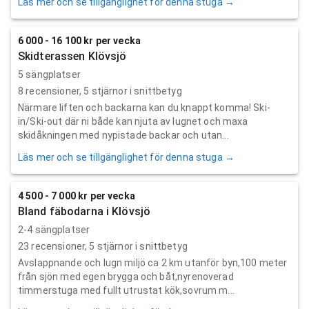
Läs mer och se tillgänglighet för denna stuga →
6 000 - 16 100 kr per vecka
Skidterassen Klövsjö
5 sängplatser
8
recensioner,
5
stjärnor i snittbetyg
Närmare liften och backarna kan du knappt komma! Ski-
in/Ski-out där ni både kan njuta av lugnet och maxa
skidåkningen med nypistade backar och utan...
Läs mer och se tillgänglighet för denna stuga →
4 500 - 7 000 kr per vecka
Bland fäbodarna i Klövsjö
2-4 sängplatser
23
recensioner,
5
stjärnor i snittbetyg
Avslappnande och lugn miljö ca 2 km utanför byn,100 meter
från sjön med egen brygga och båt,nyrenoverad
timmerstuga med fullt utrustat kök,sovrum m...