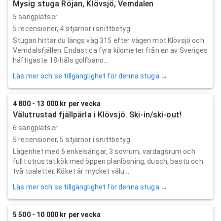
Mysig stuga Röjan, Klövsjö, Vemdalen
5 sängplatser
5
recensioner,
4
stjärnor i snittbetyg
Stugan hittar du längs väg 315 efter vägen mot Klövsjö och
Vemdalsfjällen. Endast ca fyra kilometer från en av Sveriges
häftigaste 18-håls golfbano...
Läs mer och se tillgänglighet för denna stuga →
4 800 - 13 000 kr per vecka
Välutrustad fjällpärla i Klövsjö. Ski-in/ski-out!
6 sängplatser
5
recensioner,
5
stjärnor i snittbetyg
Lägenhet med 6 enkelsängar, 3 sovrum, vardagsrum och
fullt utrustat kök med öppen planlösning, dusch, bastu och
två toaletter. Köket är mycket välu...
Läs mer och se tillgänglighet för denna stuga →
5 500 - 10 000 kr per vecka