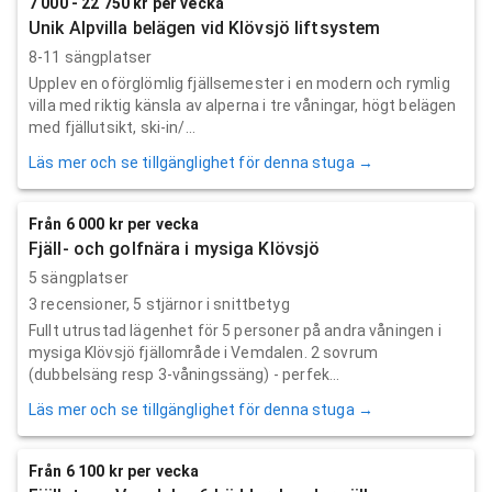
7 000 - 22 750 kr per vecka
Unik Alpvilla belägen vid Klövsjö liftsystem
8-11 sängplatser
Upplev en oförglömlig fjällsemester i en modern och rymlig
villa med riktig känsla av alperna i tre våningar, högt belägen
med fjällutsikt, ski-in/...
Läs mer och se tillgänglighet för denna stuga →
Från 6 000 kr per vecka
Fjäll- och golfnära i mysiga Klövsjö
5 sängplatser
3
recensioner,
5
stjärnor i snittbetyg
Fullt utrustad lägenhet för 5 personer på andra våningen i
mysiga Klövsjö fjällområde i Vemdalen. 2 sovrum
(dubbelsäng resp 3-våningssäng) - perfek...
Läs mer och se tillgänglighet för denna stuga →
Från 6 100 kr per vecka