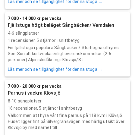
Läs mer och se tillgänglighet för denna stuga →
7 000 - 14 000 kr per vecka
Fjällstuga högt beläget Sångbäcken/ Vemdalen
4-6 sängplatser
1
recensioner,
5
stjärnor i snittbetyg
Fin fjällstuga i populära Sångbäcken/ Storhogna uthyres
Sön-Sön alt kortvecka enligt överenskommelse. (2-6
personer) Alpin skidåkning i Klövsjö/St...
Läs mer och se tillgänglighet för denna stuga →
7 000 - 20 000 kr per vecka
Parhus i vackra Klövsjö
8-10 sängplatser
16
recensioner,
5
stjärnor i snittbetyg
Välkommen att hyra vårt fina parhus på 118 kvm i Klövsjö.
Huset ligger fint på Silvergransvägen med härlig utsikt över
Klövsjö by med närhet till ...