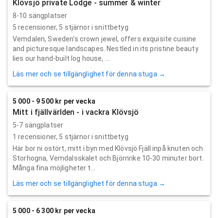
Klövsjö private Lodge - summer & winter
8-10 sängplatser
5
recensioner,
5
stjärnor i snittbetyg
Vemdalen, Sweden's crown jewel, offers exquisite cuisine
and picturesque landscapes. Nestled in its pristine beauty
lies our hand-built log house, ...
Läs mer och se tillgänglighet för denna stuga →
5 000 - 9 500 kr per vecka
Mitt i fjällvärlden - i vackra Klövsjö
5-7 sängplatser
1
recensioner,
5
stjärnor i snittbetyg
Här bor ni ostört, mitt i byn med Klövsjö Fjäll inpå knuten och
Storhogna, Vemdalsskalet och Björnrike 10-30 minuter bort.
Många fina möjligheter t...
Läs mer och se tillgänglighet för denna stuga →
5 000 - 6 300 kr per vecka