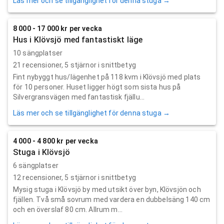
Läs mer och se tillgänglighet för denna stuga →
8 000 - 17 000 kr per vecka
Hus i Klövsjö med fantastiskt läge
10 sängplatser
21
recensioner,
5
stjärnor i snittbetyg
Fint nybyggt hus/lägenhet på 118 kvm i Klövsjö med plats
för 10 personer. Huset ligger högt som sista hus på
Silvergransvägen med fantastisk fjällu...
Läs mer och se tillgänglighet för denna stuga →
4 000 - 4 800 kr per vecka
Stuga i Klövsjö
6 sängplatser
12
recensioner,
5
stjärnor i snittbetyg
Mysig stuga i Klövsjö by med utsikt över byn, Klövsjön och
fjällen. Två små sovrum med vardera en dubbelsäng 140 cm
och en överslaf 80 cm. Allrum m...