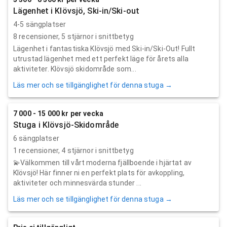
Lägenhet i Klövsjö, Ski-in/Ski-out
4-5 sängplatser
8
recensioner,
5
stjärnor i snittbetyg
Lägenhet i fantastiska Klövsjö med Ski-in/Ski-Out! Fullt
utrustad lägenhet med ett perfekt läge för årets alla
aktiviteter. Klövsjö skidområde som...
Läs mer och se tillgänglighet för denna stuga →
7 000 - 15 000 kr per vecka
Stuga i Klövsjö-Skidområde
6 sängplatser
1
recensioner,
4
stjärnor i snittbetyg
💫Välkommen till vårt moderna fjällboende i hjärtat av
Klövsjö! Här finner ni en perfekt plats för avkoppling,
aktiviteter och minnesvärda stunder ...
Läs mer och se tillgänglighet för denna stuga →