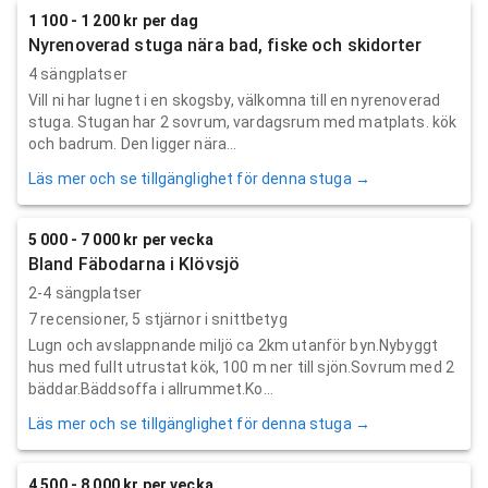
1 100 - 1 200 kr per dag
Nyrenoverad stuga nära bad, fiske och skidorter
4 sängplatser
Vill ni har lugnet i en skogsby, välkomna till en nyrenoverad
stuga. Stugan har 2 sovrum, vardagsrum med matplats. kök
och badrum. Den ligger nära...
Läs mer och se tillgänglighet för denna stuga →
5 000 - 7 000 kr per vecka
Bland Fäbodarna i Klövsjö
2-4 sängplatser
7
recensioner,
5
stjärnor i snittbetyg
Lugn och avslappnande miljö ca 2km utanför byn.Nybyggt
hus med fullt utrustat kök, 100 m ner till sjön.Sovrum med 2
bäddar.Bäddsoffa i allrummet.Ko...
Läs mer och se tillgänglighet för denna stuga →
4 500 - 8 000 kr per vecka