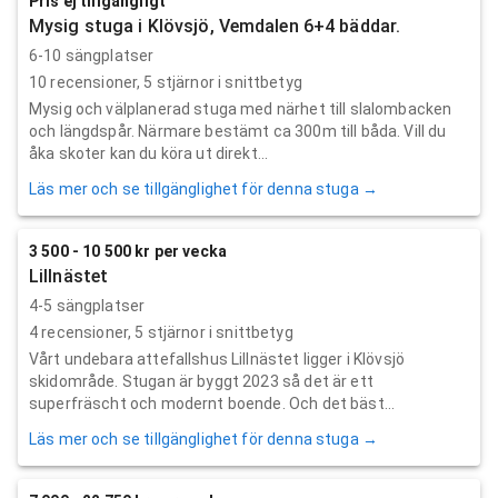
Pris ej tillgängligt
Mysig stuga i Klövsjö, Vemdalen 6+4 bäddar.
6-10 sängplatser
10
recensioner,
5
stjärnor i snittbetyg
Mysig och välplanerad stuga med närhet till slalombacken
och längdspår. Närmare bestämt ca 300m till båda. Vill du
åka skoter kan du köra ut direkt...
Läs mer och se tillgänglighet för denna stuga →
3 500 - 10 500 kr per vecka
Lillnästet
4-5 sängplatser
4
recensioner,
5
stjärnor i snittbetyg
Vårt undebara attefallshus Lillnästet ligger i Klövsjö
skidområde. Stugan är byggt 2023 så det är ett
superfräscht och modernt boende. Och det bäst...
Läs mer och se tillgänglighet för denna stuga →