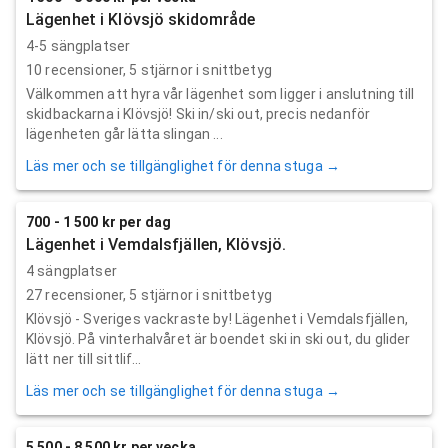
Lägenhet i Klövsjö skidområde
4-5 sängplatser
10
recensioner,
5
stjärnor i snittbetyg
Välkommen att hyra vår lägenhet som ligger i anslutning till
skidbackarna i Klövsjö! Ski in/ski out, precis nedanför
lägenheten går lätta slingan ...
Läs mer och se tillgänglighet för denna stuga →
700 - 1 500 kr per dag
Lägenhet i Vemdalsfjällen, Klövsjö.
4 sängplatser
27
recensioner,
5
stjärnor i snittbetyg
Klövsjö - Sveriges vackraste by! Lägenhet i Vemdalsfjällen,
Klövsjö. På vinterhalvåret är boendet ski in ski out, du glider
lätt ner till sittlif...
Läs mer och se tillgänglighet för denna stuga →
5 500 - 8 500 kr per vecka