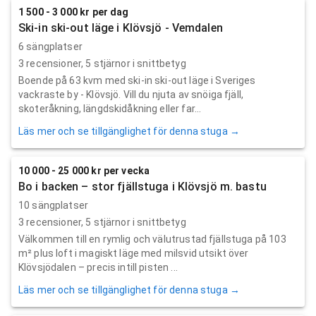
1 500 - 3 000 kr per dag
Ski-in ski-out läge i Klövsjö - Vemdalen
6 sängplatser
3
recensioner,
5
stjärnor i snittbetyg
Boende på 63 kvm med ski-in ski-out läge i Sveriges
vackraste by - Klövsjö. Vill du njuta av snöiga fjäll,
skoteråkning, längdskidåkning eller far...
Läs mer och se tillgänglighet för denna stuga →
10 000 - 25 000 kr per vecka
Bo i backen – stor fjällstuga i Klövsjö m. bastu
10 sängplatser
3
recensioner,
5
stjärnor i snittbetyg
Välkommen till en rymlig och välutrustad fjällstuga på 103
m² plus loft i magiskt läge med milsvid utsikt över
Klövsjödalen – precis intill pisten ...
Läs mer och se tillgänglighet för denna stuga →