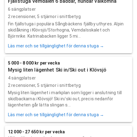
Fjällstuga Vemdalen 6 bäddar, hundar välkomna
6 sängplatser
2
recensioner,
5
stjärnor i snittbetyg
Fin fjällstuga i populära Sångbäckens fjällby uthyres. Alpin
skidåkning i Klövsjö/Storhogna, Vemdalsskalet och
Björnrike. Katrinabacken ligger 5 mi...
Läs mer och se tillgänglighet för denna stuga →
5 000 - 8 000 kr per vecka
Mysig liten lägenhet Ski in/Ski out i Klövsjö
4 sängplatser
2
recensioner,
5
stjärnor i snittbetyg
Mysig liten lägenhet i markplan som ligger i anslutning till
skidbackarna i Klövsjö! Ski in/ski out, precis nedanför
lägenheten går lätta slingan s...
Läs mer och se tillgänglighet för denna stuga →
12 000 - 27 650 kr per vecka