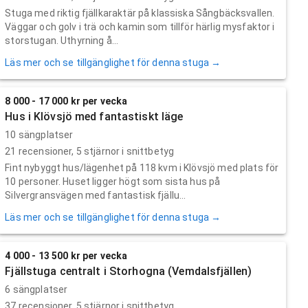
Stuga med riktig fjällkaraktär på klassiska Sångbäcksvallen.
Väggar och golv i trä och kamin som tillför härlig mysfaktor i
storstugan. Uthyrning å...
Läs mer och se tillgänglighet för denna stuga →
8 000 - 17 000 kr per vecka
Hus i Klövsjö med fantastiskt läge
10 sängplatser
21
recensioner,
5
stjärnor i snittbetyg
Fint nybyggt hus/lägenhet på 118 kvm i Klövsjö med plats för
10 personer. Huset ligger högt som sista hus på
Silvergransvägen med fantastisk fjällu...
Läs mer och se tillgänglighet för denna stuga →
4 000 - 13 500 kr per vecka
Fjällstuga centralt i Storhogna (Vemdalsfjällen)
6 sängplatser
37
recensioner,
5
stjärnor i snittbetyg