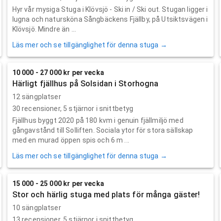
Hyr vår mysiga Stuga i Klövsjö - Ski in / Ski out. Stugan ligger i
lugna och natursköna Sångbäckens Fjällby, på Utsiktsvägen i
Klövsjö. Mindre än ...
Läs mer och se tillgänglighet för denna stuga →
10 000 - 27 000 kr per vecka
Härligt fjällhus på Solsidan i Storhogna
12 sängplatser
30
recensioner,
5
stjärnor i snittbetyg
Fjällhus byggt 2020 på 180 kvm i genuin fjällmiljö med
gångavstånd till Solliften. Sociala ytor för stora sällskap
med en murad öppen spis och 6 m ...
Läs mer och se tillgänglighet för denna stuga →
15 000 - 25 000 kr per vecka
Stor och härlig stuga med plats för många gäster!
10 sängplatser
13
recensioner,
5
stjärnor i snittbetyg