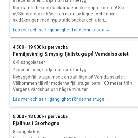
8
recensioner,
5
stjärnor i snittbetyg
Närmare liften och backarna kan du knappt komma! Ski-
in/Ski-out där ni både kan njuta av lugnet och maxa
skidåkningen med nypistade backar och utan...
Läs mer och se tillgänglighet för denna stuga →
4 500 - 19 900 kr per vecka
Familjevänlig & mysig fjällstuga på Vemdalsskalet
6-9 sängplatser
4
recensioner,
5
stjärnor i snittbetyg
Nybyggd fjällstuga med centralt läge på Vemdalsskalet
Välkommen till vår moderna fjällstuga, bara 100 meter från
Vargens värdshus och några minuter...
Läs mer och se tillgänglighet för denna stuga →
8 000 - 18 000 kr per vecka
Fjällhus i Storhogna
8 sängplatser