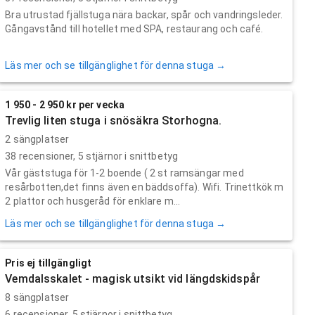
Bra utrustad fjällstuga nära backar, spår och vandringsleder.
Gångavstånd till hotellet med SPA, restaurang och café.
Läs mer och se tillgänglighet för denna stuga →
1 950 - 2 950 kr per vecka
Trevlig liten stuga i snösäkra Storhogna.
2 sängplatser
38
recensioner,
5
stjärnor i snittbetyg
Vår gäststuga för 1-2 boende ( 2 st ramsängar med
resårbotten,det finns även en bäddsoffa). Wifi. Trinettkök m
2 plattor och husgeråd för enklare m...
Läs mer och se tillgänglighet för denna stuga →
Pris ej tillgängligt
Vemdalsskalet - magisk utsikt vid längdskidspår
8 sängplatser
6
recensioner,
5
stjärnor i snittbetyg