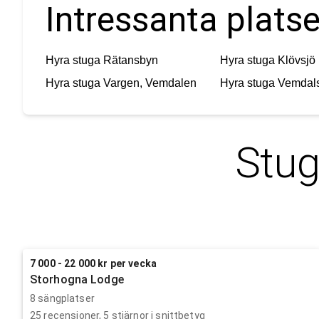
Intressanta platse
Hyra stuga
Rätansbyn
Hyra stuga
Klövsjö
Hyra stuga
Vargen, Vemdalen
Hyra stuga
Vemdals
Stug
7 000 - 22 000 kr per vecka
Storhogna Lodge
8 sängplatser
25
recensioner,
5
stjärnor i snittbetyg