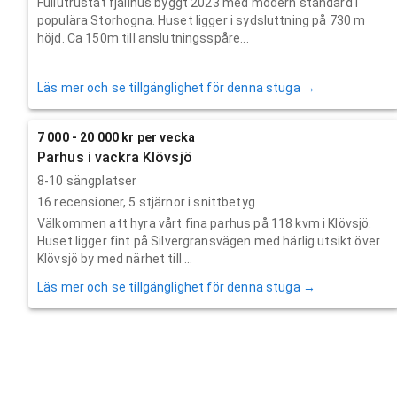
Fullutrustat fjällhus byggt 2023 med modern standard i
populära Storhogna. Huset ligger i sydsluttning på 730 m
höjd. Ca 150m till anslutningsspåre...
Läs mer och se tillgänglighet för denna stuga →
7 000 - 20 000 kr per vecka
Parhus i vackra Klövsjö
8-10 sängplatser
16
recensioner,
5
stjärnor i snittbetyg
Välkommen att hyra vårt fina parhus på 118 kvm i Klövsjö.
Huset ligger fint på Silvergransvägen med härlig utsikt över
Klövsjö by med närhet till ...
Läs mer och se tillgänglighet för denna stuga →