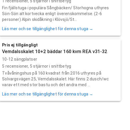
1
recensioner,
5
stjärnor i snittbetyg
Fin fjällstuga i populära Sångbäcken/ Storhogna uthyres
Sön-Sön alt kortvecka enligt överenskommelse. (2-6
personer) Alpin skidåkning i Klövsjö/St...
Läs mer och se tillgänglighet för denna stuga →
Pris ej tillgängligt
Vemdalsskalet 10+2 bäddar 160 kvm REA v31-32
10-12 sängplatser
5
recensioner,
5
stjärnor i snittbetyg
Tvåvåningshus på 160 kvadrat från 2016 uthyres på
Solvargsvägen 25, Vemdalsskalet. Här finns 2 dusch/wc
varav ett med stor bastu och det andra med ...
Läs mer och se tillgänglighet för denna stuga →