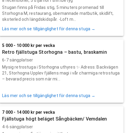
8
recensioner,
5
stjärnor i snittbetyg
Stugan finns på Fridas stig, 5 minuters promenad till
Storhogna M, restaurang, obemannade matbutik, skidlift,
skoterled och längdskidspår. -Loft m...
Läs mer och se tillgänglighet för denna stuga →
5 000 - 10 000 kr per vecka
Retro fjällstuga Storhogna – bastu, braskamin
6-7 sängplatser
Mysig retrostuga i Storhogna uthyres ✨ Adress: Backvägen
21, Storhogna Upplev fjällens magi i vår charmiga retrostuga
– bevarad precis som när mi...
Läs mer och se tillgänglighet för denna stuga →
7 000 - 14 000 kr per vecka
Fjällstuga högt beläget Sångbäcken/ Vemdalen
4-6 sängplatser