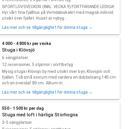
SPORTLOVSVECKOR (INKL. VECKA 9) FORTFARANDE LEDIGA!
Hyr vårt fina fjällhus på Vemdalsskalet med magisk milsvid
utsikt över fjället. Huset är nybyg...
Läs mer och se tillgänglighet för denna stuga →
4 000 - 4 800 kr per vecka
Stuga i Klövsjö
6 sängplatser
12
recensioner,
5
stjärnor i snittbetyg
Mysig stuga i Klövsjö by med utsikt över byn, Klövsjön och
fjällen. Två små sovrum med vardera en dubbelsäng 140 cm
och en överslaf 80 cm. Allrum m...
Läs mer och se tillgänglighet för denna stuga →
550 - 1 500 kr per dag
Stuga med loft i härliga Storhogna
3-5 sängplatser