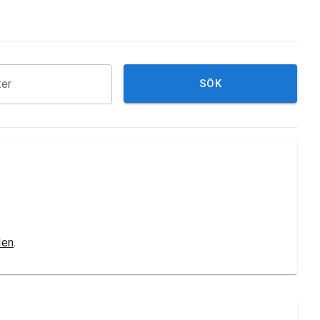
ter
SÖK
len
.