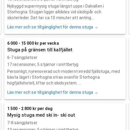
Nybyggd supermysig stuga längst uppe i Dalvallen i
Storhogna. Stugan ligger alldeles vid skidspår och
skoterleder. Det tar ca 10 minuter att anting...
Läs mer och se tillgänglighet för denna stuga →
6 000 - 15 000 kr per vecka
Stuga på gränsen till kalfjället
6-7 sängplatser
17
recensioner,
5
stjärnor i snittbetyg
Personligt, nyrenoverad och modernt inredd fjällstuga, med
bästa läget i Storhogna strax ovanför Storhogna
högfjällshotell, liftar och skidsystem. ...
Läs mer och se tillgänglighet för denna stuga →
1 500 - 2 800 kr per dag
Mysig stuga med ski in- ski out
7-8 sängplatser
13
recensioner,
5
stjärnor i snittbetyg