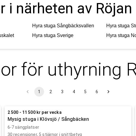
r i närheten av Röjan
Hyra stuga
Sångbäcksvallen
Hyra stuga
St
skalet
Hyra stuga
Sverige
Hyra stuga
No
or för uthyrning
R
1
2
3
4
5
6
2 500 - 11 500 kr per vecka
Mysig stuga i Klövsjö / Sångbäcken
6-7 sängplatser
30
recensioner,
5
stjärnor i snittbetyg