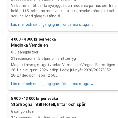
Välkommen till detta nybyggda och moderna parhus centralt
beläget i Storhogna med vacker utsikt, mycket nära pist och
service. Med gångavstånd til...
Läs mer och se tillgänglighet för denna stuga →
4 000 - 4 800 kr per vecka
Magiska Vemdalen
6-8 sängplatser
21
recensioner,
5
stjärnor i snittbetyg
Magiskt mysig stuga i vackra Vemdalen/Vargen. Björnstigen
26. Hela augusti 2026 ledigt! Ledig jul-nyår 2026/2027 V 52
20-27 dec sön - sön 12 50...
Läs mer och se tillgänglighet för denna stuga →
5 900 - 13 000 kr per vecka
Storhogna intill Hotell, liftar och spår
6 sängplatser
24
recensioner,
5
stjärnor i snittbetyg