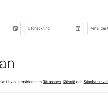
Utcheckning
Antal gäs
jan
gor att hyra i områden som
Rätansbyn
,
Klövsjö
och
Sångbäcksval