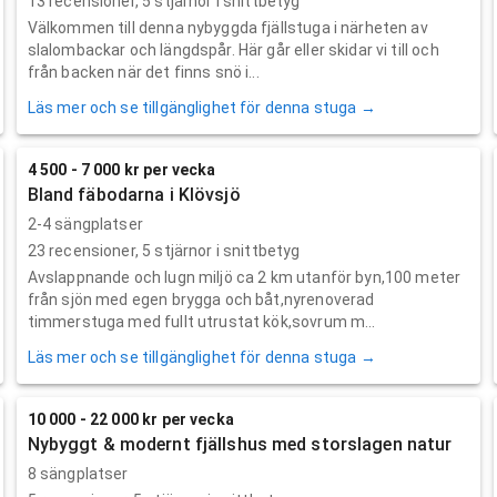
13
recensioner,
5
stjärnor i snittbetyg
Välkommen till denna nybyggda fjällstuga i närheten av
slalombackar och längdspår. Här går eller skidar vi till och
från backen när det finns snö i...
Läs mer och se tillgänglighet för denna stuga →
4 500 - 7 000 kr per vecka
Bland fäbodarna i Klövsjö
2-4 sängplatser
23
recensioner,
5
stjärnor i snittbetyg
Avslappnande och lugn miljö ca 2 km utanför byn,100 meter
från sjön med egen brygga och båt,nyrenoverad
timmerstuga med fullt utrustat kök,sovrum m...
Läs mer och se tillgänglighet för denna stuga →
10 000 - 22 000 kr per vecka
Nybyggt & modernt fjällshus med storslagen natur
8 sängplatser