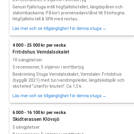
Genuin Fjällstuga intill högfjällshotellet, längdspåren och
slalombackarna. På kort promenadavstånd till Storhogna
Högfjällshotell & SPA med restau...
Läs mer och se tillgänglighet för denna stuga →
4 000 - 25 000 kr per vecka
Fritidshus Vemdalsskalet
10 sängplatser
5
recensioner,
5
stjärnor i snittbetyg
Beskrivning Stuga Vemdalsskalet, Vemdalen. Fritidshus
(byggår 2021) med tur/vandringsleder, längdskidspår och
skoterled ”utanför knuten”. Ca 1,5 k...
Läs mer och se tillgänglighet för denna stuga →
6 000 - 16 100 kr per vecka
Skidterassen Klövsjö
5 sängplatser