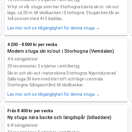
Vi hyr ut vår stuga som har Storhogna bästa ski in- ski out
läge, ca 20 m till skidbacken i Storhogna. Stugan består av
två sovrum med 4+3 bäddar,...
Läs mer och se tillgänglighet för denna stuga →
4 200 - 8 000 kr per vecka
Modern stuga ski in/out i Storhogna (Vemdalen)
4-6 sängplatser
29
recensioner,
5
stjärnor i snittbetyg
Ski-in och ski-out i natursköna Storhogna. Nyproducerad
fjällstuga 30 kvm med litet loft och läge i centrala
Storhogna. Gångavstånd till skidbackar...
Läs mer och se tillgänglighet för denna stuga →
Från 8 400 kr per vecka
Ny stuga nära backe och längdspår (billaddare)
6-8 sängplatser