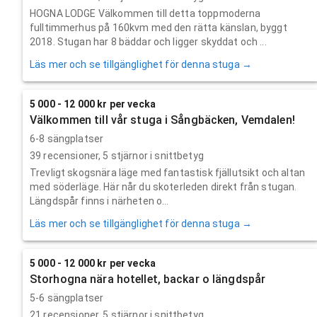
HOGNA LODGE Välkommen till detta toppmoderna
fulltimmerhus på 160kvm med den rätta känslan, byggt
2018. Stugan har 8 bäddar och ligger skyddat och ...
Läs mer och se tillgänglighet för denna stuga →
5 000 - 12 000 kr per vecka
Välkommen till vår stuga i Sångbäcken, Vemdalen!
6-8 sängplatser
39
recensioner,
5
stjärnor i snittbetyg
Trevligt skogsnära läge med fantastisk fjällutsikt och altan
med söderläge. Här når du skoterleden direkt från stugan.
Längdspår finns i närheten o...
Läs mer och se tillgänglighet för denna stuga →
5 000 - 12 000 kr per vecka
Storhogna nära hotellet, backar o längdspår
5-6 sängplatser
21
recensioner,
5
stjärnor i snittbetyg