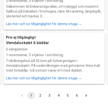
5
recensioner,
5
stjärnor i snittbetyg
Välkommen till Enbärsstigsvillan, ett nybyggt och modernt
fjällhus på Dalvallen i Storhogna, nära till vandring, längdspår,
skoterled och backar. E...
Läs mer och se tillgänglighet för denna stuga →
Pris ej tillgängligt
Vemdalsskalet 6 bäddar
6 sängplatser
1
recensioner,
5
stjärnor i snittbetyg
Tvåvåningshus på 50 kvm på Solvargsvägen i
Vemdalsskalet. På nedervåningen med golvvärme finns hall
med torkskåp, två sovrum varav ett med dubbel...
Läs mer och se tillgänglighet för denna stuga →
1
2
3
4
5
6