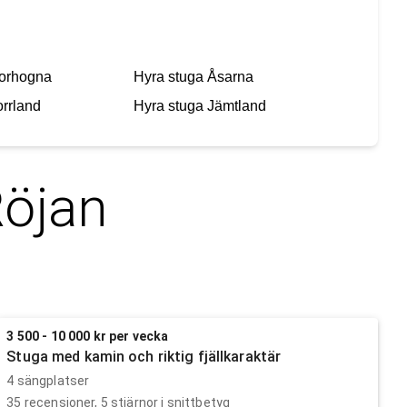
orhogna
Hyra stuga
Åsarna
rrland
Hyra stuga
Jämtland
öjan
3 500 - 10 000 kr per vecka
Stuga med kamin och riktig fjällkaraktär
4 sängplatser
35
recensioner,
5
stjärnor i snittbetyg