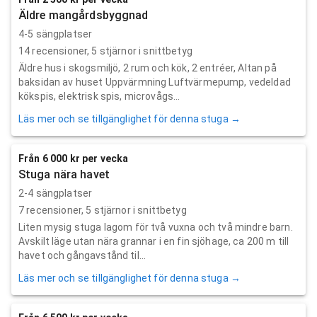
Äldre mangårdsbyggnad
4-5 sängplatser
14
recensioner,
5
stjärnor i snittbetyg
Äldre hus i skogsmiljö, 2 rum och kök, 2 entréer, Altan på
baksidan av huset Uppvärmning Luftvärmepump, vedeldad
kökspis, elektrisk spis, microvågs...
Läs mer och se tillgänglighet för denna stuga →
Från 6 000 kr per vecka
Stuga nära havet
2-4 sängplatser
7
recensioner,
5
stjärnor i snittbetyg
Liten mysig stuga lagom för två vuxna och två mindre barn.
Avskilt läge utan nära grannar i en fin sjöhage, ca 200 m till
havet och gångavstånd til...
Läs mer och se tillgänglighet för denna stuga →