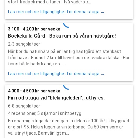
stort trädäck med altaner i två väderstr...
Läs mer och se tillgänglighet för denna stuga →
3 100 - 4 200 kr per vecka
Bockekulla Gård - Boka rum på våran hästgård!
2-3 sängplatser
Här bor du naturnära på en lantlig hästgård ett stenkast
från havet. Endast 2 km till havet och det vackra dalskär. Här
finns både badstrand, rest...
Läs mer och se tillgänglighet för denna stuga →
4 000 - 4 500 kr per vecka
Fin röd stuga vid ”blekingeleden”,, uthyres.
6-8 sängplatser
4
recensioner,
5
stjärnor i snittbetyg
En charmig stuga där den gamla delen är 100 år! Tillbyggnad
är gjort-95. Hela stugan är vinterbonad. Ca 50 kvm som är
väl utnyttjade. Barnvänligt m...