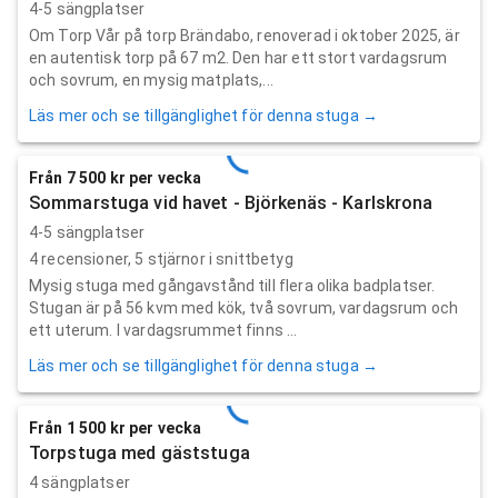
4-5 sängplatser
Om Torp Vår på torp Brändabo, renoverad i oktober 2025, är
en autentisk torp på 67 m2. Den har ett stort vardagsrum
och sovrum, en mysig matplats,...
Läs mer och se tillgänglighet för denna stuga →
Från 7 500 kr per vecka
Sommarstuga vid havet - Björkenäs - Karlskrona
4-5 sängplatser
4
recensioner,
5
stjärnor i snittbetyg
Mysig stuga med gångavstånd till flera olika badplatser.
Stugan är på 56 kvm med kök, två sovrum, vardagsrum och
ett uterum. I vardagsrummet finns ...
Läs mer och se tillgänglighet för denna stuga →
Från 1 500 kr per vecka
Torpstuga med gäststuga
4 sängplatser