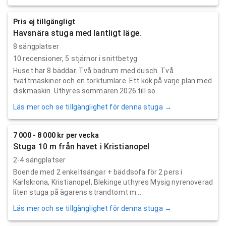
Pris ej tillgängligt
Havsnära stuga med lantligt läge.
8 sängplatser
10
recensioner,
5
stjärnor i snittbetyg
Huset har 8 bäddar. Två badrum med dusch. Två
tvättmaskiner och en torktumlare. Ett kök på varje plan med
diskmaskin. Uthyres sommaren 2026 till so...
Läs mer och se tillgänglighet för denna stuga →
7 000 - 8 000 kr per vecka
Stuga 10 m från havet i Kristianopel
2-4 sängplatser
Boende med 2 enkeltsängar + bäddsofa för 2 pers i
Karlskrona, Kristianopel, Blekinge uthyres Mysig nyrenoverad
liten stuga på ägarens strandtomt m...
Läs mer och se tillgänglighet för denna stuga →