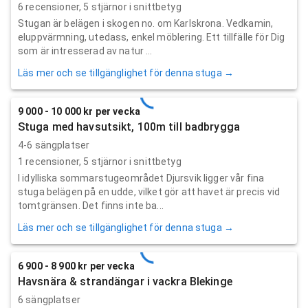
6
recensioner,
5
stjärnor i snittbetyg
Stugan är belägen i skogen no. om Karlskrona. Vedkamin,
eluppvärmning, utedass, enkel möblering. Ett tillfälle för Dig
som är intresserad av natur ...
Läs mer och se tillgänglighet för denna stuga →
9 000 - 10 000 kr per vecka
Stuga med havsutsikt, 100m till badbrygga
4-6 sängplatser
1
recensioner,
5
stjärnor i snittbetyg
I idylliska sommarstugeområdet Djursvik ligger vår fina
stuga belägen på en udde, vilket gör att havet är precis vid
tomtgränsen. Det finns inte ba...
Läs mer och se tillgänglighet för denna stuga →
6 900 - 8 900 kr per vecka
Havsnära & strandängar i vackra Blekinge
6 sängplatser