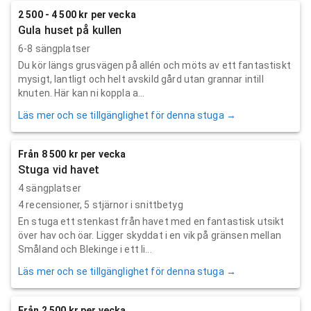
2 500 - 4 500 kr per vecka
Gula huset på kullen
6-8 sängplatser
Du kör längs grusvägen på allén och möts av ett fantastiskt
mysigt, lantligt och helt avskild gård utan grannar intill
knuten. Här kan ni koppla a...
Läs mer och se tillgänglighet för denna stuga →
Från 8 500 kr per vecka
Stuga vid havet
4 sängplatser
4
recensioner,
5
stjärnor i snittbetyg
En stuga ett stenkast från havet med en fantastisk utsikt
över hav och öar. Ligger skyddat i en vik på gränsen mellan
Småland och Blekinge i ett li...
Läs mer och se tillgänglighet för denna stuga →
Från 2 500 kr per vecka