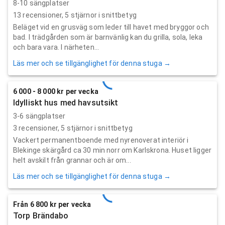
8-10 sängplatser
13
recensioner,
5
stjärnor i snittbetyg
Beläget vid en grusväg som leder till havet med bryggor och
bad. I trädgården som är barnvänlig kan du grilla, sola, leka
och bara vara. I närheten...
Läs mer och se tillgänglighet för denna stuga →
6 000 - 8 000 kr per vecka
Idylliskt hus med havsutsikt
3-6 sängplatser
3
recensioner,
5
stjärnor i snittbetyg
Vackert permanentboende med nyrenoverat interiör i
Blekinge skärgård ca 30 min norr om Karlskrona. Huset ligger
helt avskilt från grannar och är om...
Läs mer och se tillgänglighet för denna stuga →
Från 6 800 kr per vecka
Torp Brändabo