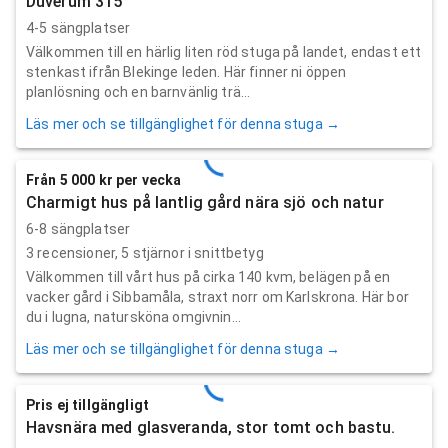
Duverum 315
4-5 sängplatser
Välkommen till en härlig liten röd stuga på landet, endast ett
stenkast ifrån Blekinge leden. Här finner ni öppen
planlösning och en barnvänlig trä...
Läs mer och se tillgänglighet för denna stuga →
Från 5 000 kr per vecka
Charmigt hus på lantlig gård nära sjö och natur
6-8 sängplatser
3
recensioner,
5
stjärnor i snittbetyg
Välkommen till vårt hus på cirka 140 kvm, belägen på en
vacker gård i Sibbamåla, straxt norr om Karlskrona. Här bor
du i lugna, natursköna omgivnin...
Läs mer och se tillgänglighet för denna stuga →
Pris ej tillgängligt
Havsnära med glasveranda, stor tomt och bastu.