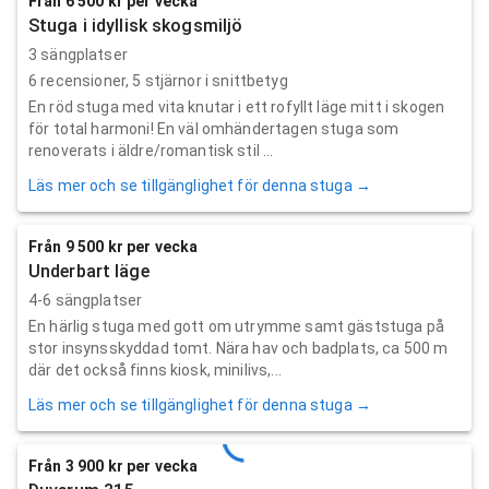
Från 6 500 kr per vecka
Stuga i idyllisk skogsmiljö
3 sängplatser
6
recensioner,
5
stjärnor i snittbetyg
En röd stuga med vita knutar i ett rofyllt läge mitt i skogen
för total harmoni! En väl omhändertagen stuga som
renoverats i äldre/romantisk stil ...
Läs mer och se tillgänglighet för denna stuga →
Från 9 500 kr per vecka
Underbart läge
4-6 sängplatser
En härlig stuga med gott om utrymme samt gäststuga på
stor insynsskyddad tomt. Nära hav och badplats, ca 500 m
där det också finns kiosk, minilivs,...
Läs mer och se tillgänglighet för denna stuga →
Från 3 900 kr per vecka