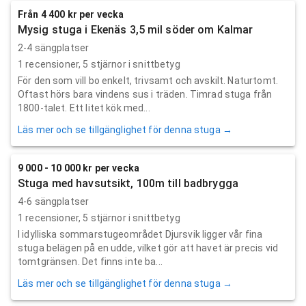
Från 4 400 kr per vecka
Mysig stuga i Ekenäs 3,5 mil söder om Kalmar
2-4 sängplatser
1
recensioner,
5
stjärnor i snittbetyg
För den som vill bo enkelt, trivsamt och avskilt. Naturtomt.
Oftast hörs bara vindens sus i träden. Timrad stuga från
1800-talet. Ett litet kök med...
Läs mer och se tillgänglighet för denna stuga →
9 000 - 10 000 kr per vecka
Stuga med havsutsikt, 100m till badbrygga
4-6 sängplatser
1
recensioner,
5
stjärnor i snittbetyg
I idylliska sommarstugeområdet Djursvik ligger vår fina
stuga belägen på en udde, vilket gör att havet är precis vid
tomtgränsen. Det finns inte ba...
Läs mer och se tillgänglighet för denna stuga →