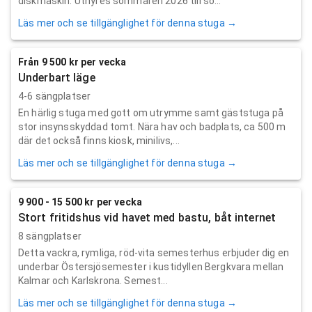
diskmaskin. Uthyres sommaren 2026 till so...
Läs mer och se tillgänglighet för denna stuga →
Från 9 500 kr per vecka
Underbart läge
4-6 sängplatser
En härlig stuga med gott om utrymme samt gäststuga på
stor insynsskyddad tomt. Nära hav och badplats, ca 500 m
där det också finns kiosk, minilivs,...
Läs mer och se tillgänglighet för denna stuga →
9 900 - 15 500 kr per vecka
Stort fritidshus vid havet med bastu, båt internet
8 sängplatser
Detta vackra, rymliga, röd-vita semesterhus erbjuder dig en
underbar Östersjösemester i kustidyllen Bergkvara mellan
Kalmar och Karlskrona. Semest...
Läs mer och se tillgänglighet för denna stuga →