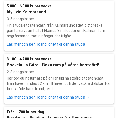
5 000 - 6 000 kr per vecka
Idyll vid Kalmarsund
3-5 sängplatser
Fin stuga ett stenkast från Kalmarsund i det pittoreska
gamla varvsamhället Ekenäs 3 mil söder om Kalmar. Tomt
angränsande mot sjöängar där frigåe...
Läs mer och se tillgänglighet för denna stuga →
3 100 - 4 200 kr per vecka
Bockekulla Gård - Boka rum på våran hästgård!
2-3 sängplatser
Här bor du naturnära på en lantlig hästgård ett stenkast
från havet. Endast 2 km till havet och det vackra dalskär. Här
finns både badstrand, rest...
Läs mer och se tillgänglighet för denna stuga →
Från 1 700 kr per dag
Bergkvaravilla nära stranden för 5 personer