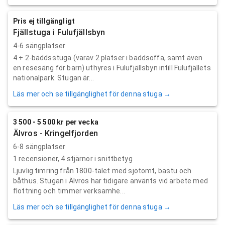
Pris ej tillgängligt
Fjällstuga i Fulufjällsbyn
4-6 sängplatser
4 + 2-bäddsstuga (varav 2 platser i bäddsoffa, samt även
en resesäng för barn) uthyres i Fulufjällsbyn intill Fulufjällets
nationalpark. Stugan är...
Läs mer och se tillgänglighet för denna stuga →
3 500 - 5 500 kr per vecka
Älvros - Kringelfjorden
6-8 sängplatser
1
recensioner,
4
stjärnor i snittbetyg
Ljuvlig timring från 1800-talet med sjötomt, bastu och
båthus. Stugan i Älvros har tidigare använts vid arbete med
flottning och timmer verksamhe...
Läs mer och se tillgänglighet för denna stuga →