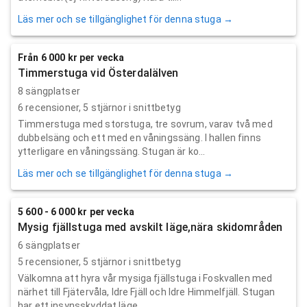
Läs mer och se tillgänglighet för denna stuga →
Från 6 000 kr per vecka
Timmerstuga vid Österdalälven
8 sängplatser
6
recensioner,
5
stjärnor i snittbetyg
Timmerstuga med storstuga, tre sovrum, varav två med
dubbelsäng och ett med en våningssäng. I hallen finns
ytterligare en våningssäng. Stugan är ko...
Läs mer och se tillgänglighet för denna stuga →
5 600 - 6 000 kr per vecka
Mysig fjällstuga med avskilt läge,nära skidområden
6 sängplatser
5
recensioner,
5
stjärnor i snittbetyg
Välkomna att hyra vår mysiga fjällstuga i Foskvallen med
närhet till Fjätervåla, Idre Fjäll och Idre Himmelfjäll. Stugan
har ett insynsskyddat läge...