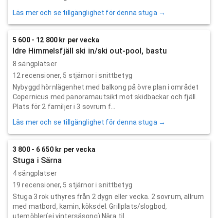
Läs mer och se tillgänglighet för denna stuga →
5 600 - 12 800 kr per vecka
Idre Himmelsfjäll ski in/ski out-pool, bastu
8 sängplatser
12
recensioner,
5
stjärnor i snittbetyg
Nybyggd hörnlägenhet med balkong på övre plan i området
Copernicus med panoramautsikt mot skidbackar och fjäll.
Plats för 2 familjer i 3 sovrum f...
Läs mer och se tillgänglighet för denna stuga →
3 800 - 6 650 kr per vecka
Stuga i Särna
4 sängplatser
19
recensioner,
5
stjärnor i snittbetyg
Stuga 3 rok uthyres från 2 dygn eller vecka. 2 sovrum, allrum
med matbord, kamin, köksdel. Grillplats/slogbod,
utemöbler(ej vintersäsong) Nära til...