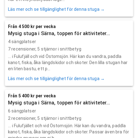
Läs mer och se tillgänglighet för denna stuga →
Från 4 500 kr per vecka
Mysig stuga i Särna, toppen för aktiviteter...
4 sängplatser
7
recensioner,
5
stjärnor i snittbetyg
... i Fulufjäll och vid Östomsjön. Här kan du vandra, paddla
kanot, fiska, åka längdskidor och skoter. Den lilla stugan har
en liten bastu, ett p...
Läs mer och se tillgänglighet för denna stuga →
Från 5 400 kr per vecka
Mysig stuga i Särna, toppen för aktiviteter...
6 sängplatser
2
recensioner,
5
stjärnor i snittbetyg
... i Fulufjället och vid Östomsjön. Här kan du vandra, paddla
kanot, fiska, åka längdskidor och skoter. Passar även bra för
mindre grupper om ni h...