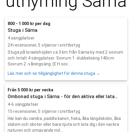
uthyrning
Särna
800 - 1 000 kr per dag
Stuga i Särna
4 sängplatser
24
recensioner,
5
stjärnor i snittbetyg
Stuga på Israelshöjden ca 3 km från Särna by med 2 sovrum
och totalt 4 sängplatser. Sovrum 1 -dubbelsäng 140cm.
Sovrum 2 -våningsäng. (Ett sov...
Läs mer och se tillgänglighet för denna stuga →
Från 5 000 kr per vecka
Ombonad stuga i Särna - för den aktiva eller lata…
4-6 sängplatser
15
recensioner,
5
stjärnor i snittbetyg
Här kan du vandra, paddla kanot, fiska, åka längdskidor, åka
slalom och skoter eller bara njuta och lata dig i den vackra
naturen och omgivande mil...