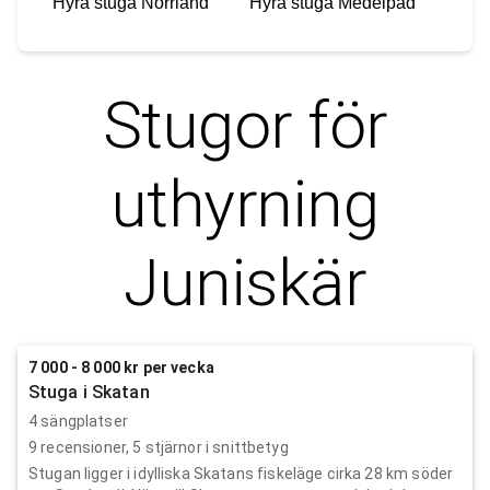
Hyra stuga
Norrland
Hyra stuga
Medelpad
Stugor för
uthyrning
Juniskär
7 000 - 8 000 kr per vecka
Stuga i Skatan
4 sängplatser
9
recensioner,
5
stjärnor i snittbetyg
Stugan ligger i idylliska Skatans fiskeläge cirka 28 km söder