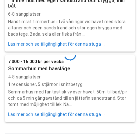
Timmerhus med egen sandstrand och brygga, inkl
båt
6-8 sängplatser
Handtimrat timmerhus i två våningar vid havet med stora
altaner och egen sandstrand och stor egen brygga med
badstege. Bada, sola eller fiska från ...
Läs mer och se tillgänglighet för denna stuga →
7 000 - 16 000 kr per vecka
Sommarhus med havsläge
4-8 sängplatser
1
recensioner,
5
stjärnor i snittbetyg
Sommarhus med fantastisk vy över havet, 50m till bad/pir
och ca 5 min gångavstånd till en jättefin sandstrand. Stor
tomt med möjlighet till lek. Nä...
Läs mer och se tillgänglighet för denna stuga →