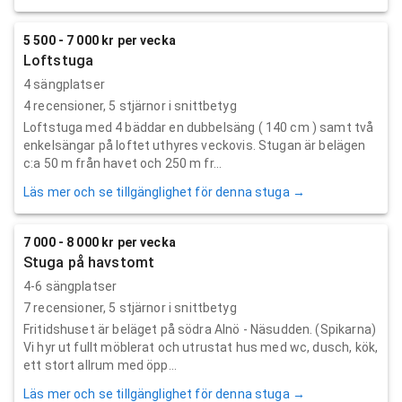
5 500 - 7 000 kr per vecka
Loftstuga
4 sängplatser
4
recensioner,
5
stjärnor i snittbetyg
Loftstuga med 4 bäddar en dubbelsäng ( 140 cm ) samt två
enkelsängar på loftet uthyres veckovis. Stugan är belägen
c:a 50 m från havet och 250 m fr...
Läs mer och se tillgänglighet för denna stuga →
7 000 - 8 000 kr per vecka
Stuga på havstomt
4-6 sängplatser
7
recensioner,
5
stjärnor i snittbetyg
Fritidshuset är beläget på södra Alnö - Näsudden. (Spikarna)
Vi hyr ut fullt möblerat och utrustat hus med wc, dusch, kök,
ett stort allrum med öpp...
Läs mer och se tillgänglighet för denna stuga →