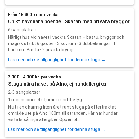
Från 15 400 kr per vecka
Unikt havsnära boende i Skatan med privata bryggor
6 sängplatser
Härligt hus vid havet i vackra Skatan – bastu, bryggor och
magisk utsikt 6 gäster · 3 sovrum · 3 dubbelsängar · 1
badrum · Bastu · 2 privata bryggo...
Läs mer och se tillgänglighet för denna stuga →
3 000 - 4 000 kr per vecka
Stuga nära havet på Alnö, ej hundallergiker
2-3 sängplatser
1
recensioner,
4
stjärnor i snittbetyg
Njut i en charmig liten året runt stuga på eftertraktat
område ute på Alnö 100m till stranden. Här har hundar
vistats så inga allergiker. Öppen pl...
Läs mer och se tillgänglighet för denna stuga →