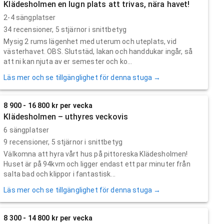
Klädesholmen en lugn plats att trivas, nära havet!
2-4 sängplatser
34
recensioner,
5
stjärnor i snittbetyg
Mysig 2 rums lägenhet med uterum och uteplats, vid
västerhavet. OBS. Slutstäd, lakan och handdukar ingår, så
att ni kan njuta av er semester och ko...
Läs mer och se tillgänglighet för denna stuga →
8 900 - 16 800 kr per vecka
Klädesholmen – uthyres veckovis
6 sängplatser
9
recensioner,
5
stjärnor i snittbetyg
Välkomna att hyra vårt hus på pittoreska Klädesholmen!
Huset är på 94kvm och ligger endast ett par minuter från
salta bad och klippor i fantastisk...
Läs mer och se tillgänglighet för denna stuga →
8 300 - 14 800 kr per vecka