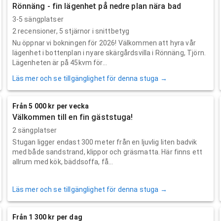
Rönnäng - fin lägenhet på nedre plan nära bad
3-5 sängplatser
2
recensioner,
5
stjärnor i snittbetyg
Nu öppnar vi bokningen för 2026! Välkommen att hyra vår
lägenhet i bottenplan i nyare skärgårdsvilla i Rönnäng, Tjörn.
Lägenheten är på 45kvm för...
Läs mer och se tillgänglighet för denna stuga →
Från 5 000 kr per vecka
Välkommen till en fin gäststuga!
2 sängplatser
Stugan ligger endast 300 meter från en ljuvlig liten badvik
med både sandstrand, klippor och gräsmatta. Här finns ett
allrum med kök, bäddsoffa, få...
Läs mer och se tillgänglighet för denna stuga →
Från 1 300 kr per dag