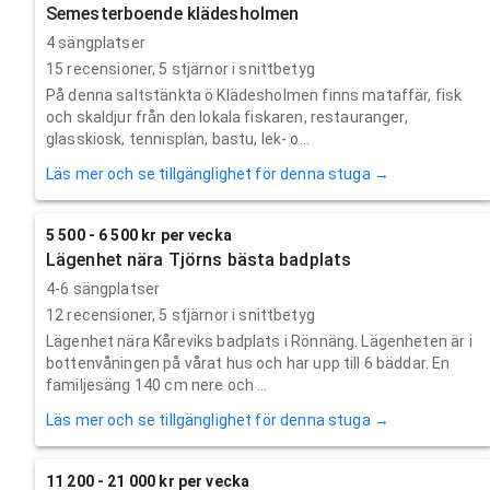
Semesterboende klädesholmen
4 sängplatser
15
recensioner,
5
stjärnor i snittbetyg
På denna saltstänkta ö Klädesholmen finns mataffär, fisk
och skaldjur från den lokala fiskaren, restauranger,
glasskiosk, tennisplan, bastu, lek- o...
Läs mer och se tillgänglighet för denna stuga →
5 500 - 6 500 kr per vecka
Lägenhet nära Tjörns bästa badplats
4-6 sängplatser
12
recensioner,
5
stjärnor i snittbetyg
Lägenhet nära Kåreviks badplats i Rönnäng. Lägenheten är i
bottenvåningen på vårat hus och har upp till 6 bäddar. En
familjesäng 140 cm nere och ...
Läs mer och se tillgänglighet för denna stuga →
11 200 - 21 000 kr per vecka