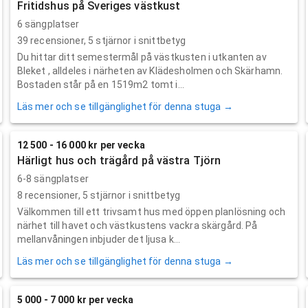
Fritidshus på Sveriges västkust
6 sängplatser
39
recensioner,
5
stjärnor i snittbetyg
Du hittar ditt semestermål på västkusten i utkanten av
Bleket , alldeles i närheten av Klädesholmen och Skärhamn.
Bostaden står på en 1519m2 tomt i...
Läs mer och se tillgänglighet för denna stuga →
12 500 - 16 000 kr per vecka
Härligt hus och trägård på västra Tjörn
6-8 sängplatser
8
recensioner,
5
stjärnor i snittbetyg
Välkommen till ett trivsamt hus med öppen planlösning och
närhet till havet och västkustens vackra skärgård. På
mellanvåningen inbjuder det ljusa k...
Läs mer och se tillgänglighet för denna stuga →
5 000 - 7 000 kr per vecka