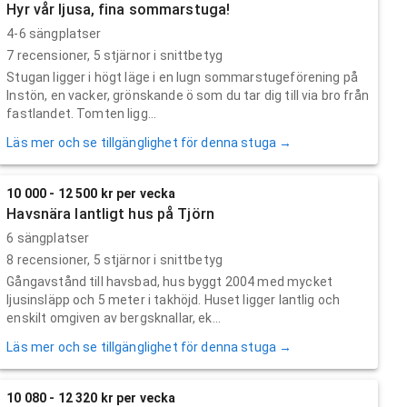
Hyr vår ljusa, fina sommarstuga!
4-6 sängplatser
7
recensioner,
5
stjärnor i snittbetyg
Stugan ligger i högt läge i en lugn sommarstugeförening på
Instön, en vacker, grönskande ö som du tar dig till via bro från
fastlandet. Tomten ligg...
Läs mer och se tillgänglighet för denna stuga →
10 000 - 12 500 kr per vecka
Havsnära lantligt hus på Tjörn
6 sängplatser
8
recensioner,
5
stjärnor i snittbetyg
Gångavstånd till havsbad, hus byggt 2004 med mycket
ljusinsläpp och 5 meter i takhöjd. Huset ligger lantlig och
enskilt omgiven av bergsknallar, ek...
Läs mer och se tillgänglighet för denna stuga →
10 080 - 12 320 kr per vecka