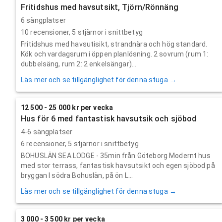
Fritidshus med havsutsikt, Tjörn/Rönnäng
6 sängplatser
10
recensioner,
5
stjärnor i snittbetyg
Fritidshus med havsutisikt, strandnära och hög standard.
Kök och vardagsrum i öppen planlösning. 2 sovrum (rum 1:
dubbelsäng, rum 2: 2 enkelsängar)...
Läs mer och se tillgänglighet för denna stuga →
12 500 - 25 000 kr per vecka
Hus för 6 med fantastisk havsutsik och sjöbod
4-6 sängplatser
6
recensioner,
5
stjärnor i snittbetyg
BOHUSLÄN SEA LODGE - 35min från Göteborg Modernt hus
med stor terrass, fantastisk havsutsikt och egen sjöbod på
bryggan I södra Bohuslän, på ön L...
Läs mer och se tillgänglighet för denna stuga →
3 000 - 3 500 kr per vecka