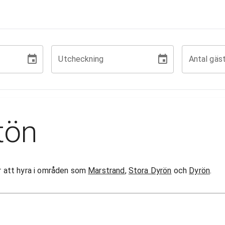
Utcheckning
Antal gäs
tön
gor att hyra i områden som
Marstrand
,
Stora Dyrön
och
Dyrön
.