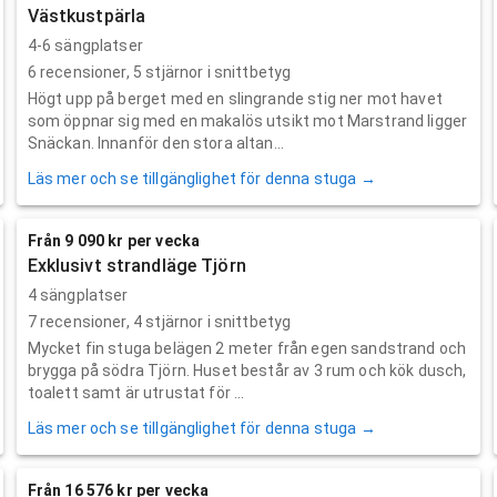
Västkustpärla
4-6 sängplatser
6
recensioner,
5
stjärnor i snittbetyg
Högt upp på berget med en slingrande stig ner mot havet
som öppnar sig med en makalös utsikt mot Marstrand ligger
Snäckan. Innanför den stora altan...
Läs mer och se tillgänglighet för denna stuga →
Från 9 090 kr per vecka
Exklusivt strandläge Tjörn
4 sängplatser
7
recensioner,
4
stjärnor i snittbetyg
Mycket fin stuga belägen 2 meter från egen sandstrand och
brygga på södra Tjörn. Huset består av 3 rum och kök dusch,
toalett samt är utrustat för ...
Läs mer och se tillgänglighet för denna stuga →
Från 16 576 kr per vecka