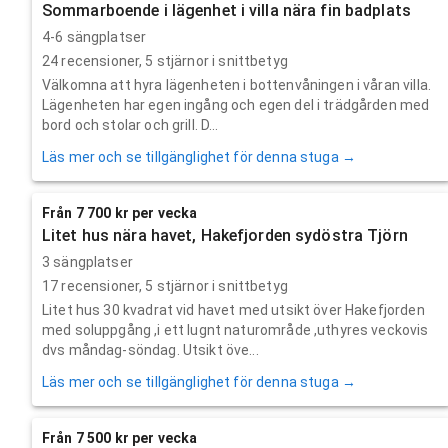
Sommarboende i lägenhet i villa nära fin badplats
4-6 sängplatser
24
recensioner,
5
stjärnor i snittbetyg
Välkomna att hyra lägenheten i bottenvåningen i våran villa.
Lägenheten har egen ingång och egen del i trädgården med
bord och stolar och grill. D...
Läs mer och se tillgänglighet för denna stuga →
Från 7 700 kr per vecka
Litet hus nära havet, Hakefjorden sydöstra Tjörn
3 sängplatser
17
recensioner,
5
stjärnor i snittbetyg
Litet hus 30 kvadrat vid havet med utsikt över Hakefjorden
med soluppgång ,i ett lugnt naturområde ,uthyres veckovis
dvs måndag-söndag. Utsikt öve...
Läs mer och se tillgänglighet för denna stuga →
Från 7 500 kr per vecka