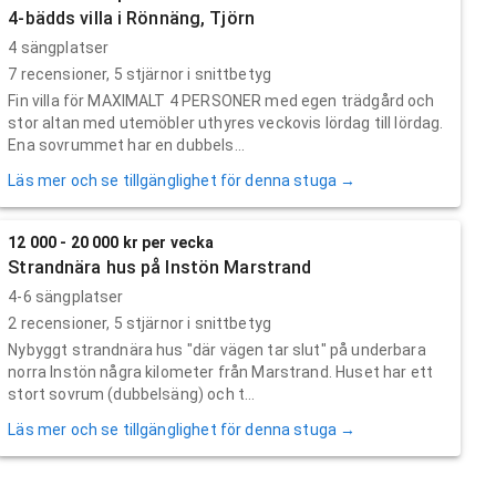
4-bädds villa i Rönnäng, Tjörn
4 sängplatser
7
recensioner,
5
stjärnor i snittbetyg
Fin villa för MAXIMALT 4 PERSONER med egen trädgård och
stor altan med utemöbler uthyres veckovis lördag till lördag.
Ena sovrummet har en dubbels...
Läs mer och se tillgänglighet för denna stuga →
12 000 - 20 000 kr per vecka
Strandnära hus på Instön Marstrand
4-6 sängplatser
2
recensioner,
5
stjärnor i snittbetyg
Nybyggt strandnära hus "där vägen tar slut" på underbara
norra Instön några kilometer från Marstrand. Huset har ett
stort sovrum (dubbelsäng) och t...
Läs mer och se tillgänglighet för denna stuga →