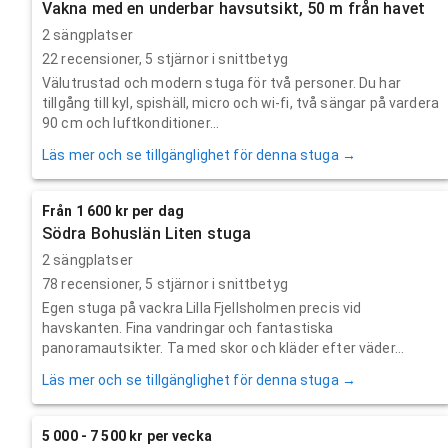
Vakna med en underbar havsutsikt, 50 m från havet
2 sängplatser
22
recensioner,
5
stjärnor i snittbetyg
Välutrustad och modern stuga för två personer. Du har
tillgång till kyl, spishäll, micro och wi-fi, två sängar på vardera
90 cm och luftkonditioner...
Läs mer och se tillgänglighet för denna stuga →
Från 1 600 kr per dag
Södra Bohuslän Liten stuga
2 sängplatser
78
recensioner,
5
stjärnor i snittbetyg
Egen stuga på vackra Lilla Fjellsholmen precis vid
havskanten. Fina vandringar och fantastiska
panoramautsikter. Ta med skor och kläder efter väder...
Läs mer och se tillgänglighet för denna stuga →
5 000 - 7 500 kr per vecka