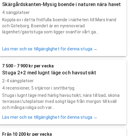
Skärgårdskanten-Mysig boende i naturen nära havet
4 sängplatser
Koppla av i detta fridfulla boende i närheten till Marstrand
och Göteborg. Boendet är en nyrenoverad
lägenhet/gäststuga som ligger ovanför vårt ga...
Läs mer och se tillgänglighet för denna stuga →
7 500 - 7 900 kr per vecka
Stuga 2+2 med lugnt läge och havsutsikt
2-4 sängplatser
4
recensioner,
5
stjärnor i snittbetyg
Stuga i lugnt läge med härlig havsutsikt, nära till bad, sköna
terrasser/uteplatser med soligt läge från morgon till kväll
och många roliga och var...
Läs mer och se tillgänglighet för denna stuga →
Från 10 200 kr per vecka