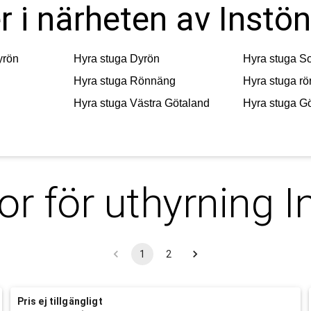
r i närheten av Instön
yrön
Hyra stuga
Dyrön
Hyra stuga
So
Hyra stuga
Rönnäng
Hyra stuga
rö
Hyra stuga
Västra Götaland
Hyra stuga
Gö
or för uthyrning
I
1
2
Pris ej tillgängligt