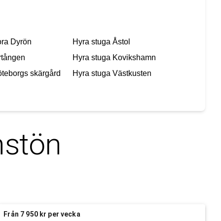
ra Dyrön
Hyra stuga
Åstol
rtången
Hyra stuga
Kovikshamn
teborgs skärgård
Hyra stuga
Västkusten
nstön
Från 7 950 kr per vecka