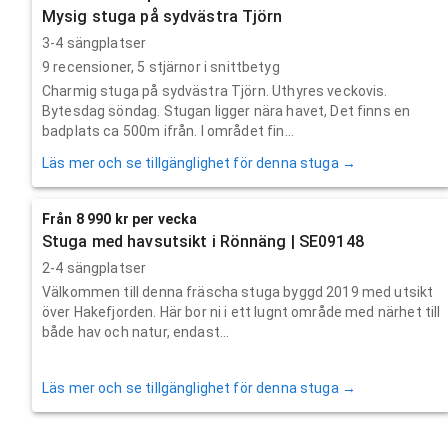
Mysig stuga på sydvästra Tjörn
3-4 sängplatser
9
recensioner,
5
stjärnor i snittbetyg
Charmig stuga på sydvästra Tjörn. Uthyres veckovis.
Bytesdag söndag. Stugan ligger nära havet, Det finns en
badplats ca 500m ifrån. I området fin...
Läs mer och se tillgänglighet för denna stuga →
Från 8 990 kr per vecka
Stuga med havsutsikt i Rönnäng | SE09148
2-4 sängplatser
Välkommen till denna fräscha stuga byggd 2019 med utsikt
över Hakefjorden. Här bor ni i ett lugnt område med närhet till
både hav och natur, endast...
Läs mer och se tillgänglighet för denna stuga →