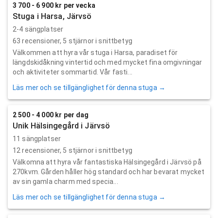
3 700 - 6 900 kr per vecka
Stuga i Harsa, Järvsö
2-4 sängplatser
63
recensioner,
5
stjärnor i snittbetyg
Välkommen att hyra vår stuga i Harsa, paradiset för
längdskidåkning vintertid och med mycket fina omgivningar
och aktiviteter sommartid. Vår fasti...
Läs mer och se tillgänglighet för denna stuga →
2 500 - 4 000 kr per dag
Unik Hälsingegård i Järvsö
11 sängplatser
12
recensioner,
5
stjärnor i snittbetyg
Välkomna att hyra vår fantastiska Hälsingegård i Järvsö på
270kvm. Gården håller hög standard och har bevarat mycket
av sin gamla charm med specia...
Läs mer och se tillgänglighet för denna stuga →