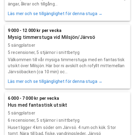
ängar, åkrar och tillgång...
Läs mer och se tillgänglighet för denna stuga →
9 000 - 12 000 kr per vecka
Mysig timmerstuga vid Milsjön/Järvsö
5 sängplatser
5
recensioner,
5
stjärnor i snittbetyg
Välkommen till vår mysiga timmerstuga med en fantastisk
utsikt över Milsjön. Här bor ni avskilt och rofyllt mittemellan
Järvsöbacken (ca 10 min) oc...
Läs mer och se tillgänglighet för denna stuga →
6 000 - 7 000 kr per vecka
Hus med fantastisk utsikt
5 sängplatser
6
recensioner,
5
stjärnor i snittbetyg
Huset ligger 4 km söder om Järvsö. 4 rum och kök. Stor
tomt. Nära till bad, fiske, vandringsleder, Järvsö