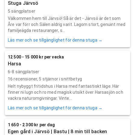
Stuga Järvsö
5 sängplatser
Välkommen hem till Järvsö! Så är det - Järvsö är det som
Åre var förr och Sälen aldrig varit. Lagom stort, genuint med
familjeägda restauranger, s...
Läs mer och se tillgänglighet för denna stuga →
12 500 - 15 000 kr per vecka
Harsa
6-8 sängplatser
16
recensioner,
5
stjärnor i snittbetyg
Helt nybyggt fritidshus i Harsa med fantastiskt läge. Här
finner ni lugn och ro med magisk utsikt över Harsasjön och
vackra naturomgivningar. Vinte...
Läs mer och se tillgänglighet för denna stuga →
1 650 - 2 300 kr per dag
Egen gård i Järvsö | Bastu | 8 min till backen