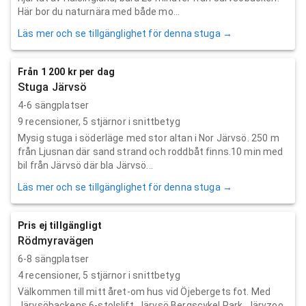
Här bor du naturnära med både mo...
Läs mer och se tillgänglighet för denna stuga →
Från 1 200 kr per dag
Stuga Järvsö
4-6 sängplatser
9
recensioner,
5
stjärnor i snittbetyg
Mysig stuga i söderläge med stor altan i Nor Järvsö. 250 m
från Ljusnan där sand strand och roddbåt finns.10 min med
bil från Järvsö där bla Järvsö...
Läs mer och se tillgänglighet för denna stuga →
Pris ej tillgängligt
Rödmyravägen
6-8 sängplatser
4
recensioner,
5
stjärnor i snittbetyg
Välkommen till mitt året-om hus vid Öjebergets fot. Med
Järvsöbackens 6-stolslift, Järvsö Bergscykel Park, Järvzoo