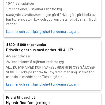
10-11 sängplatser
1
recensioner,
5
stjärnor i snittbetyg
𝟖 𝒎𝒊𝒏 𝒇𝒓å𝒏 𝑱ä𝒓𝒗𝒔ö𝒃𝒂𝒄𝒌𝒆𝒏 - egen gård Privat gård på 6 hektar,
bastu, relax, stort kök och gott om plats för både familj och
vänner...
Läs mer och se tillgänglighet för denna stuga →
4 800 - 5 800 kr per vecka
Prisvärt gästhus med närhet till ALLT!
4-5 sängplatser
26
recensioner,
5
stjärnor i snittbetyg
VILL DU HYRA MED KORT VARSEL RING RING OSS SÅ LÖSER
VIBDET. Klicka på kontakta uthyraren men ring istället för
att skicka meddelande Timrat gästhu...
Läs mer och se tillgänglighet för denna stuga →
Pris ej tillgängligt
Hyr vår fina familjestuga!