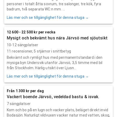
personer i totalt åtta sovrum, tre salonger, tre kök, fyra
badrum, två separata WC:n mm. ...
Läs mer och se tillgänglighet för denna stuga →
12 600 - 22 500 kr per vecka
Mysigt och bekvämt hus nära Järvsö med sjöutsikt
10-12 sängplatser
11
recensioner,
5
stjärnor i snittbetyg
Bekvämt och rymligt hus med permanentstandard i den
mysiga byn Undersvik utanför Järvsö, 3,5 timme med bil
från Stockholm. Härlig utsikt över Ljusn...
Läs mer och se tillgänglighet för denna stuga →
Från 1 300 kr per dag
Vackert boende Järvsö, vedeldad bastu & isvak.
7 sängplatser
Kom och bo på en lugn och vacker plats, beläget direkt invid
Bodasjön. Naturligt vildvuxen vacker natur med vatten, skog,