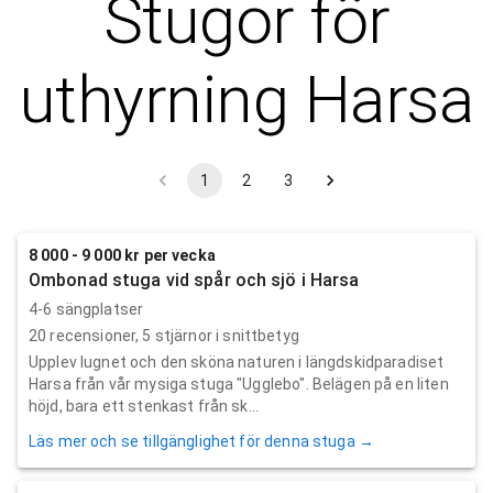
Stugor för
uthyrning
Harsa
1
2
3
8 000 - 9 000 kr per vecka
Ombonad stuga vid spår och sjö i Harsa
4-6 sängplatser
20
recensioner,
5
stjärnor i snittbetyg
Upplev lugnet och den sköna naturen i längdskidparadiset
Harsa från vår mysiga stuga "Ugglebo". Belägen på en liten
höjd, bara ett stenkast från sk...
Läs mer och se tillgänglighet för denna stuga →