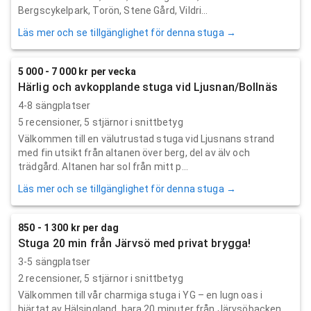
Bergscykelpark, Torön, Stene Gård, Vildri...
Läs mer och se tillgänglighet för denna stuga →
5 000 - 7 000 kr per vecka
Härlig och avkopplande stuga vid Ljusnan/Bollnäs
4-8 sängplatser
5
recensioner,
5
stjärnor i snittbetyg
Välkommen till en välutrustad stuga vid Ljusnans strand
med fin utsikt från altanen över berg, del av älv och
trädgård. Altanen har sol från mitt p...
Läs mer och se tillgänglighet för denna stuga →
850 - 1 300 kr per dag
Stuga 20 min från Järvsö med privat brygga!
3-5 sängplatser
2
recensioner,
5
stjärnor i snittbetyg
Välkommen till vår charmiga stuga i YG – en lugn oas i
hjärtat av Hälsingland, bara 20 minuter från Järvsöbacken.