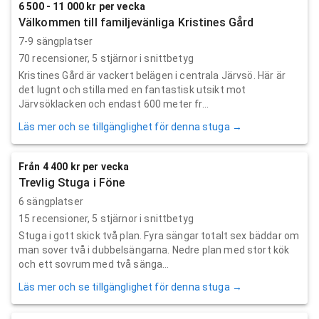
6 500 - 11 000 kr per vecka
Välkommen till familjevänliga Kristines Gård
7-9 sängplatser
70
recensioner,
5
stjärnor i snittbetyg
Kristines Gård är vackert belägen i centrala Järvsö. Här är
det lugnt och stilla med en fantastisk utsikt mot
Järvsöklacken och endast 600 meter fr...
Läs mer och se tillgänglighet för denna stuga →
Från 4 400 kr per vecka
Trevlig Stuga i Föne
6 sängplatser
15
recensioner,
5
stjärnor i snittbetyg
Stuga i gott skick två plan. Fyra sängar totalt sex bäddar om
man sover två i dubbelsängarna. Nedre plan med stort kök
och ett sovrum med två sänga...
Läs mer och se tillgänglighet för denna stuga →