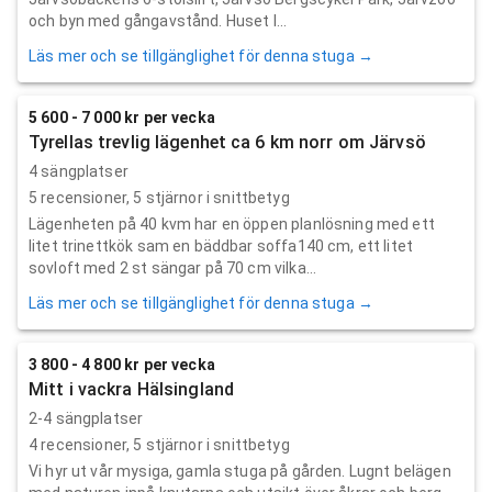
och byn med gångavstånd. Huset l...
Läs mer och se tillgänglighet för denna stuga →
5 600 - 7 000 kr per vecka
Tyrellas trevlig lägenhet ca 6 km norr om Järvsö
4 sängplatser
5
recensioner,
5
stjärnor i snittbetyg
Lägenheten på 40 kvm har en öppen planlösning med ett
litet trinettkök sam en bäddbar soffa140 cm, ett litet
sovloft med 2 st sängar på 70 cm vilka...
Läs mer och se tillgänglighet för denna stuga →
3 800 - 4 800 kr per vecka
Mitt i vackra Hälsingland
2-4 sängplatser
4
recensioner,
5
stjärnor i snittbetyg
Vi hyr ut vår mysiga, gamla stuga på gården. Lugnt belägen