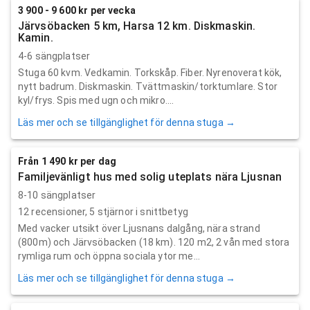
3 900 - 9 600 kr per vecka
Järvsöbacken 5 km, Harsa 12 km. Diskmaskin.
Kamin.
4-6 sängplatser
Stuga 60 kvm. Vedkamin. Torkskåp. Fiber. Nyrenoverat kök,
nytt badrum. Diskmaskin. Tvättmaskin/torktumlare. Stor
kyl/frys. Spis med ugn och mikro....
Läs mer och se tillgänglighet för denna stuga →
Från 1 490 kr per dag
Familjevänligt hus med solig uteplats nära Ljusnan
8-10 sängplatser
12
recensioner,
5
stjärnor i snittbetyg
Med vacker utsikt över Ljusnans dalgång, nära strand
(800m) och Järvsöbacken (18 km). 120 m2, 2 vån med stora
rymliga rum och öppna sociala ytor me...
Läs mer och se tillgänglighet för denna stuga →