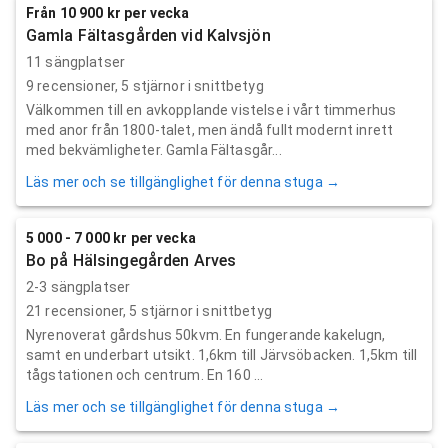
Från 10 900 kr per vecka
Gamla Fältasgården vid Kalvsjön
11 sängplatser
9
recensioner,
5
stjärnor i snittbetyg
Välkommen till en avkopplande vistelse i vårt timmerhus
med anor från 1800-talet, men ändå fullt modernt inrett
med bekvämligheter. Gamla Fältasgår...
Läs mer och se tillgänglighet för denna stuga →
5 000 - 7 000 kr per vecka
Bo på Hälsingegården Arves
2-3 sängplatser
21
recensioner,
5
stjärnor i snittbetyg
Nyrenoverat gårdshus 50kvm. En fungerande kakelugn,
samt en underbart utsikt. 1,6km till Järvsöbacken. 1,5km till
tågstationen och centrum. En 160 ...
Läs mer och se tillgänglighet för denna stuga →