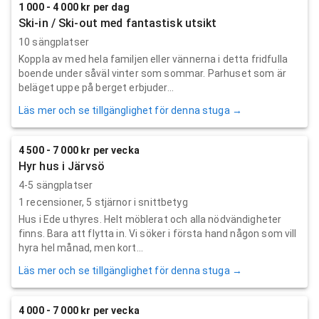
1 000 - 4 000 kr per dag
Ski-in / Ski-out med fantastisk utsikt
10 sängplatser
Koppla av med hela familjen eller vännerna i detta fridfulla
boende under såväl vinter som sommar. Parhuset som är
beläget uppe på berget erbjuder...
Läs mer och se tillgänglighet för denna stuga →
4 500 - 7 000 kr per vecka
Hyr hus i Järvsö
4-5 sängplatser
1
recensioner,
5
stjärnor i snittbetyg
Hus i Ede uthyres. Helt möblerat och alla nödvändigheter
finns. Bara att flytta in. Vi söker i första hand någon som vill
hyra hel månad, men kort...
Läs mer och se tillgänglighet för denna stuga →
4 000 - 7 000 kr per vecka