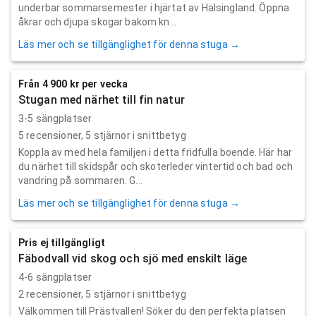
underbar sommarsemester i hjärtat av Hälsingland. Öppna
åkrar och djupa skogar bakom kn...
Läs mer och se tillgänglighet för denna stuga →
Från 4 900 kr per vecka
Stugan med närhet till fin natur
3-5 sängplatser
5
recensioner,
5
stjärnor i snittbetyg
Koppla av med hela familjen i detta fridfulla boende. Här har
du närhet till skidspår och skoterleder vintertid och bad och
vandring på sommaren. G...
Läs mer och se tillgänglighet för denna stuga →
Pris ej tillgängligt
Fäbodvall vid skog och sjö med enskilt läge
4-6 sängplatser
2
recensioner,
5
stjärnor i snittbetyg
Välkommen till Prästvallen! Söker du den perfekta platsen