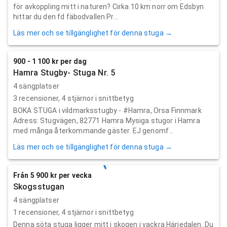
för avkoppling mitt i naturen? Cirka 10 km norr om Edsbyn
hittar du den fd fäbodvallen Pr...
Läs mer och se tillgänglighet för denna stuga →
900 - 1 100 kr per dag
Hamra Stugby- Stuga Nr. 5
4 sängplatser
3
recensioner,
4
stjärnor i snittbetyg
BOKA STUGA i vildmarksstugby - #Hamra, Orsa Finnmark
Adress: Stugvägen, 82771 Hamra Mysiga stugor i Hamra
med många återkommande gäster. EJ genomf...
Läs mer och se tillgänglighet för denna stuga →
Från 5 900 kr per vecka
Skogsstugan
4 sängplatser
1
recensioner,
4
stjärnor i snittbetyg
Denna söta stuga ligger mitt i skogen i vackra Härjedalen. Du