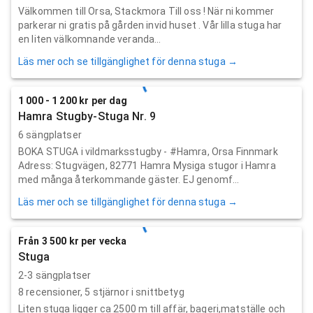
Välkommen till Orsa, Stackmora Till oss ! När ni kommer
parkerar ni gratis på gården invid huset . Vår lilla stuga har
en liten välkomnande veranda...
Läs mer och se tillgänglighet för denna stuga →
1 000 - 1 200 kr per dag
Hamra Stugby-Stuga Nr. 9
6 sängplatser
BOKA STUGA i vildmarksstugby - #Hamra, Orsa Finnmark
Adress: Stugvägen, 82771 Hamra Mysiga stugor i Hamra
med många återkommande gäster. EJ genomf...
Läs mer och se tillgänglighet för denna stuga →
Från 3 500 kr per vecka
Stuga
2-3 sängplatser
8
recensioner,
5
stjärnor i snittbetyg
Liten stuga ligger ca 2500 m till affär, bageri,matställe och