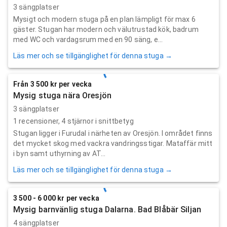
3 sängplatser
Mysigt och modern stuga på en plan lämpligt för max 6
gäster. Stugan har modern och välutrustad kök, badrum
med WC och vardagsrum med en 90 säng, e...
Läs mer och se tillgänglighet för denna stuga →
Från 3 500 kr per vecka
Mysig stuga nära Oresjön
3 sängplatser
1
recensioner,
4
stjärnor i snittbetyg
Stugan ligger i Furudal i närheten av Oresjön. I området finns
det mycket skog med vackra vandringsstigar. Mataffär mitt
i byn samt uthyrning av AT...
Läs mer och se tillgänglighet för denna stuga →
3 500 - 6 000 kr per vecka
Mysig barnvänlig stuga Dalarna. Bad Blåbär Siljan
4 sängplatser