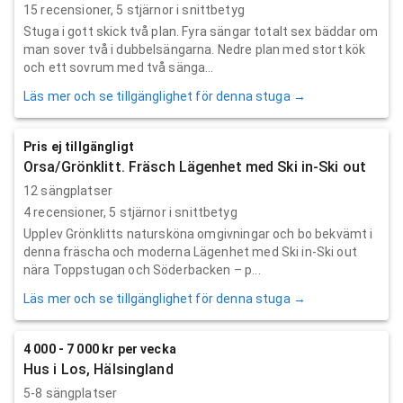
15
recensioner,
5
stjärnor i snittbetyg
Stuga i gott skick två plan. Fyra sängar totalt sex bäddar om
man sover två i dubbelsängarna. Nedre plan med stort kök
och ett sovrum med två sänga...
Läs mer och se tillgänglighet för denna stuga →
Pris ej tillgängligt
Orsa/Grönklitt. Fräsch Lägenhet med Ski in-Ski out
12 sängplatser
4
recensioner,
5
stjärnor i snittbetyg
Upplev Grönklitts natursköna omgivningar och bo bekvämt i
denna fräscha och moderna Lägenhet med Ski in-Ski out
nära Toppstugan och Söderbacken – p...
Läs mer och se tillgänglighet för denna stuga →
4 000 - 7 000 kr per vecka
Hus i Los, Hälsingland
5-8 sängplatser