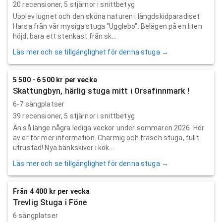
20
recensioner,
5
stjärnor i snittbetyg
Upplev lugnet och den sköna naturen i längdskidparadiset
Harsa från vår mysiga stuga "Ugglebo". Belägen på en liten
höjd, bara ett stenkast från sk...
Läs mer och se tillgänglighet för denna stuga →
5 500 - 6 500 kr per vecka
Skattungbyn, härlig stuga mitt i Orsafinnmark !
6-7 sängplatser
39
recensioner,
5
stjärnor i snittbetyg
Än så länge några lediga veckor under sommaren 2026. Hör
av er för mer information. Charmig och fräsch stuga, fullt
utrustad! Nya bänkskivor i kök...
Läs mer och se tillgänglighet för denna stuga →
Från 4 400 kr per vecka
Trevlig Stuga i Föne
6 sängplatser