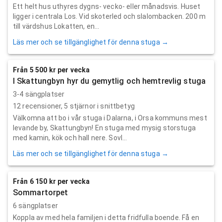
Ett helt hus uthyres dygns- vecko- eller månadsvis. Huset
ligger i centrala Los. Vid skoterled och slalombacken. 200 m
till värdshus Lokatten, en...
Läs mer och se tillgänglighet för denna stuga →
Från 5 500 kr per vecka
I Skattungbyn hyr du gemytlig och hemtrevlig stuga
3-4 sängplatser
12
recensioner,
5
stjärnor i snittbetyg
Välkomna att bo i vår stuga i Dalarna, i Orsa kommuns mest
levande by, Skattungbyn! En stuga med mysig storstuga
med kamin, kök och hall nere. Sovl...
Läs mer och se tillgänglighet för denna stuga →
Från 6 150 kr per vecka
Sommartorpet
6 sängplatser
Koppla av med hela familjen i detta fridfulla boende. Få en