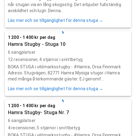
når stugan via en lång skogsstig. Det erbjuder fullständig
avskildhet och lugn. Denna...
Läs mer och se tillgänglighet för denna stuga →
1 200 - 1 400 kr per dag
Hamra Stugby - Stuga 10
6 sängplatser
12
recensioner,
4
stjärnor i snittbetyg
BOKA STUGA i vildmarksstugby - #Hamra, Orsa Finnmark
Adress: Stugvägen, 82771 Hamra Mysiga stugor i Hamra
med många återkommande gäster. EJ genomf...
Läs mer och se tillgänglighet för denna stuga →
1 200 - 1 400 kr per dag
Hamra Stugby- Stuga Nr. 7
6 sängplatser
4
recensioner,
5
stjärnor i snittbetyg
BOKA STUGA i vildmarksstugby - #Hamra, Orsa Finnmark