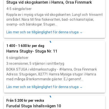
Stuga vid skogskanten i Hamra, Orsa Finnmark
4-5 sängplatser
Koppla av i mysig stuga vid skogskanten. Lungt och trivsamt
området. Nära till fina fiskevatten, bad- och kanotsjöar,
svamp- och bärskogar. Stugan...
Läs mer och se tillgänglighet för denna stuga →
1 400 - 1 600 kr per dag
Hamra Stugby- Stuga Nr. 11
6 sängplatser
3
recensioner,
5
stjärnor i snittbetyg
BOKA STUGA i vildmarksstugby - #Hamra, Orsa Finnmark
Adress: Stugvägen, 82771 Hamra Mysiga stugor i Hamra
med många återkommande gäster. EJ genomf...
Läs mer och se tillgänglighet för denna stuga →
Från 5 200 kr per vecka
Furudal Stuga Ishallsvägen 10