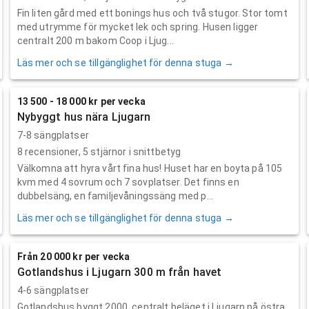
Fin liten gård med ett bonings hus och två stugor. Stor tomt
med utrymme för mycket lek och spring. Husen ligger
centralt 200 m bakom Coop i Ljug...
Läs mer och se tillgänglighet för denna stuga →
13 500 - 18 000 kr per vecka
Nybyggt hus nära Ljugarn
7-8 sängplatser
8
recensioner,
5
stjärnor i snittbetyg
Välkomna att hyra vårt fina hus! Huset har en boyta på 105
kvm med 4 sovrum och 7 sovplatser. Det finns en
dubbelsäng, en familjevåningssäng med p...
Läs mer och se tillgänglighet för denna stuga →
Från 20 000 kr per vecka
Gotlandshus i Ljugarn 300 m från havet
4-6 sängplatser
Gotlandshus byggt 2000, centralt beläget i Ljugarn på östra