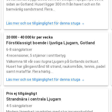
sidan av Gotland. Huset ligger 300 m från havet och en fin
barnvänlig sandstrand. Flera...
Läs mer och se tillgänglighet för denna stuga →
20 000 - 40 000 kr per vecka
Förstklassigt boende i ljuvliga Ljugarn, Gotland
6-8 sängplatser
4
recensioner,
5
stjärnor i snittbetyg
Välkomna till vår oas i lugna Ljugarn på Gotlands östkust.
Huset har gångavstånd till strand, raukområde, tennis, padel
samt mataffär. Flera härlig...
Läs mer och se tillgänglighet för denna stuga →
Pris ej tillgängligt
Strandnära i centrala Ljugarn
4-5 sängplatser
Modern lägenhet i markplan med stor insynsskyddad