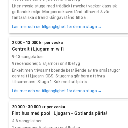
Liten mysig stuga med trädäck i mycket vacker klassisk
gotländsk miljö. Morgonrocksavstånd till havet & vår
fantastiska strand. Gångavstånd till Sa...
Läs mer och se tillgänglighet för denna stuga →
2 000 - 13 000 kr per vecka
Centralt i Ljugarn m wifi
9-13 sängplatser
9
recensioner,
5
stjärnor i snittbetyg
Enkelt men trivsamt boende bestående av tre småstugor
centralt i Ljugarn. OBS. Stugorna går bara att hyra
tillsammans. Stuga 1: Kök med sittplats ...
Läs mer och se tillgänglighet för denna stuga →
20 000 - 30 000 kr per vecka
Fint hus med pool i Ljugarn - Gotlands pärla!
4-6 sängplatser
1
recensioner,
5
stjärnor i snittbetyg