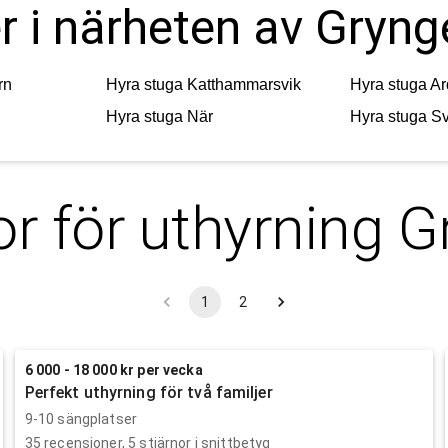
r i närheten av Gryng
rn
Hyra stuga
Katthammarsvik
Hyra stuga
Ar
Hyra stuga
När
Hyra stuga
Sv
r för uthyrning
G
1
2
6 000 - 18 000 kr per vecka
Perfekt uthyrning för två familjer
9-10 sängplatser
35
recensioner,
5
stjärnor i snittbetyg