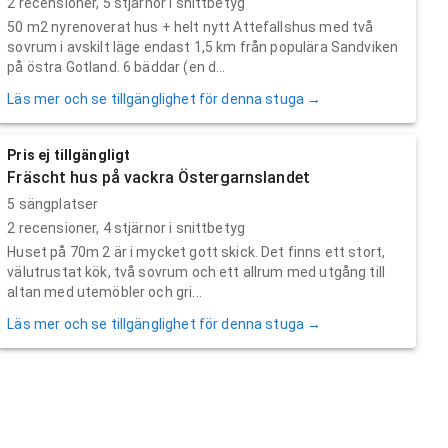
2
recensioner,
5
stjärnor i snittbetyg
50 m2 nyrenoverat hus + helt nytt Attefallshus med två
sovrum i avskilt läge endast 1,5 km från populära Sandviken
på östra Gotland. 6 bäddar (en d...
Läs mer och se tillgänglighet för denna stuga →
Pris ej tillgängligt
Fräscht hus på vackra Östergarnslandet
5 sängplatser
2
recensioner,
4
stjärnor i snittbetyg
Huset på 70m 2 är i mycket gott skick. Det finns ett stort,
välutrustat kök, två sovrum och ett allrum med utgång till
altan med utemöbler och gri...
Läs mer och se tillgänglighet för denna stuga →