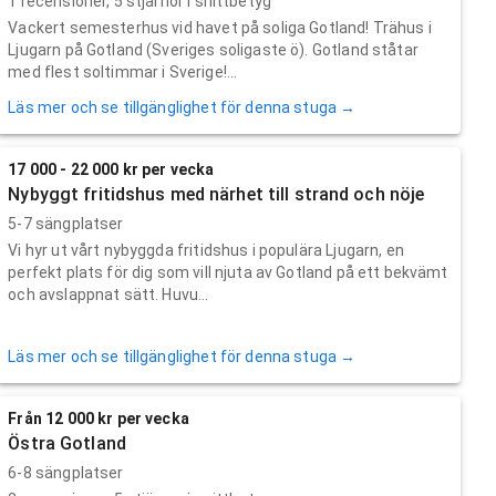
1
recensioner,
5
stjärnor i snittbetyg
Vackert semesterhus vid havet på soliga Gotland! Trähus i
Ljugarn på Gotland (Sveriges soligaste ö). Gotland ståtar
med flest soltimmar i Sverige!...
Läs mer och se tillgänglighet för denna stuga →
17 000 - 22 000 kr per vecka
Nybyggt fritidshus med närhet till strand och nöje
5-7 sängplatser
Vi hyr ut vårt nybyggda fritidshus i populära Ljugarn, en
perfekt plats för dig som vill njuta av Gotland på ett bekvämt
och avslappnat sätt. Huvu...
Läs mer och se tillgänglighet för denna stuga →
Från 12 000 kr per vecka
Östra Gotland
6-8 sängplatser