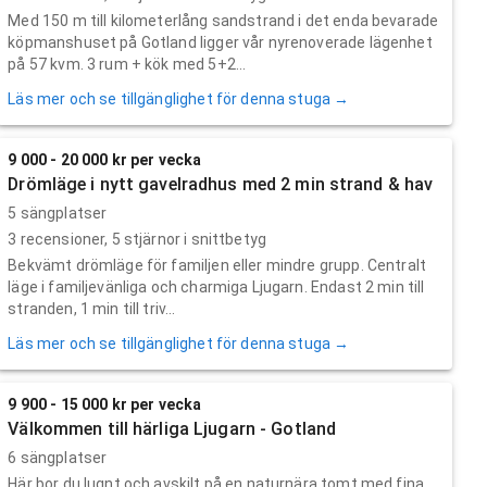
Med 150 m till kilometerlång sandstrand i det enda bevarade
köpmanshuset på Gotland ligger vår nyrenoverade lägenhet
på 57 kvm. 3 rum + kök med 5+2...
Läs mer och se tillgänglighet för denna stuga →
9 000 - 20 000 kr per vecka
Drömläge i nytt gavelradhus med 2 min strand & hav
5 sängplatser
3
recensioner,
5
stjärnor i snittbetyg
Bekvämt drömläge för familjen eller mindre grupp. Centralt
läge i familjevänliga och charmiga Ljugarn. Endast 2 min till
stranden, 1 min till triv...
Läs mer och se tillgänglighet för denna stuga →
9 900 - 15 000 kr per vecka
Välkommen till härliga Ljugarn - Gotland
6 sängplatser
Här bor du lugnt och avskilt på en naturnära tomt med fina