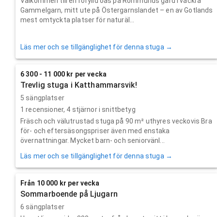
Välkommen till en rofylld oas på Rommunds gård i vackra
Gammelgarn, mitt ute på Östergarnslandet – en av Gotlands
mest omtyckta platser för naturäl...
Läs mer och se tillgänglighet för denna stuga →
6 300 - 11 000 kr per vecka
Trevlig stuga i Katthammarsvik!
5 sängplatser
1
recensioner,
4
stjärnor i snittbetyg
Fräsch och välutrustad stuga på 90 m² uthyres veckovis Bra
för- och eftersäsongspriser även med enstaka
övernattningar. Mycket barn- och seniorvänl...
Läs mer och se tillgänglighet för denna stuga →
Från 10 000 kr per vecka
Sommarboende på Ljugarn
6 sängplatser