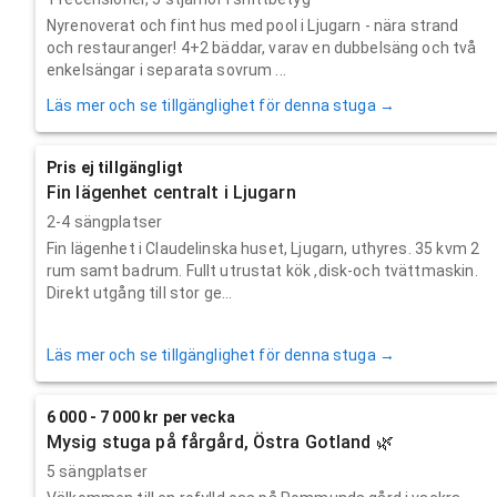
Nyrenoverat och fint hus med pool i Ljugarn - nära strand
och restauranger! 4+2 bäddar, varav en dubbelsäng och två
enkelsängar i separata sovrum ...
Läs mer och se tillgänglighet för denna stuga →
Pris ej tillgängligt
Fin lägenhet centralt i Ljugarn
2-4 sängplatser
Fin lägenhet i Claudelinska huset, Ljugarn, uthyres. 35 kvm 2
rum samt badrum. Fullt utrustat kök ,disk-och tvättmaskin.
Direkt utgång till stor ge...
Läs mer och se tillgänglighet för denna stuga →
6 000 - 7 000 kr per vecka
Mysig stuga på fårgård, Östra Gotland 🌿
5 sängplatser