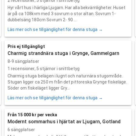
2
recensioner,
5
stjärnor i snittbetyg
Hyr vårt hus i härliga Ljugarn. Har alla bekvämligheter. Huset
är på ca 108kvm med 3 sovrum o stor altan. Sovrum 1-
dubbelsäng 180cm Sovrum 2- 90 ...
Läs mer och se tillgänglighet för denna stuga →
Pris ej tillgängligt
Charmig strandnära stuga i Grynge, Gammelgarn
8-9 sängplatser
1
recensioner,
5
stjärnor i snittbetyg
Charmig stuga belägen i lugnt och naturnära stugområde.
Stugan ligger ca 250 m från det pittoreska Grynge fiskeläge.
Söder om fiskeläget ligger Gry...
Läs mer och se tillgänglighet för denna stuga →
Från 15 000 kr per vecka
Modernt sommarhus i hjärtat av Ljugarn, Gotland
6 sängplatser