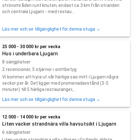
strövområden runt knuten, endast ca 3 km från stranden
och centrala Ljugarn - med restau...
Läs mer och se tillgänglighet för denna stuga →
25 000 - 30 000 kr per vecka
Hus i underbara Ljugarn
8 sängplatser
2
recensioner,
5
stjärnor i snittbetyg
Vi kommer att hyra ut vår härliga oas mitt i Ljugarn några
veckor per år. Det ligger med promenadavstånd (3-5
minuter) till 5 härliga restauranger,...
Läs mer och se tillgänglighet för denna stuga →
12 000 - 14 000 kr per vecka
Liten vacker strandnära villa havsutsikt i Ljugarn
6 sängplatser
Liten vacker strandnära villa uthyres i Gotlands äldsta