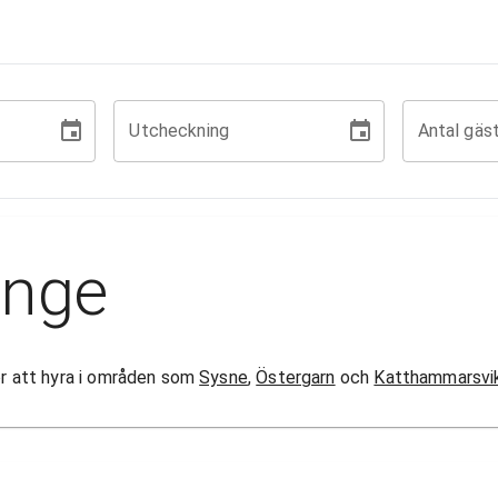
Utcheckning
Antal gäs
ynge
gor att hyra i områden som
Sysne
,
Östergarn
och
Katthammarsvi