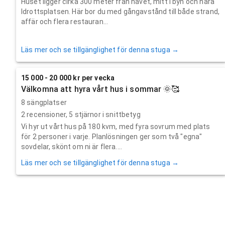
Huset ligger cirka 300 meter från havet, mitt i byn och nära
Idrottsplatsen. Här bor du med gångavstånd till både strand,
affär och flera restauran...
Läs mer och se tillgänglighet för denna stuga →
15 000 - 20 000 kr per vecka
Välkomna att hyra vårt hus i sommar 🌞🥰
8 sängplatser
2
recensioner,
5
stjärnor i snittbetyg
Vi hyr ut vårt hus på 180 kvm, med fyra sovrum med plats
för 2 personer i varje. Planlösningen ger som två "egna"
sovdelar, skönt om ni är flera....
Läs mer och se tillgänglighet för denna stuga →