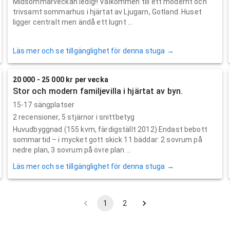
Midsommarveckan ledig!! Välkommen till ett modernt och
trivsamt sommarhus i hjärtat av Ljugarn, Gotland. Huset
ligger centralt men ändå ett lugnt ...
Läs mer och se tillgänglighet för denna stuga →
20 000 - 25 000 kr per vecka
Stor och modern familjevilla i hjärtat av byn.
15-17 sängplatser
2
recensioner,
5
stjärnor i snittbetyg
Huvudbyggnad (155 kvm, färdigställt 2012) Endast bebott
sommartid – i mycket gott skick 11 bäddar: 2 sovrum på
nedre plan, 3 sovrum på övre plan ...
Läs mer och se tillgänglighet för denna stuga →
1
2