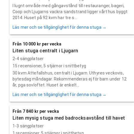
I lugnt område med gångavstånd till restauranger, bageri,
Coop och Ljugarns vackra sandstrand ligger vårt hus byggt
2014. Huset på 92 kvm har tre s...
Läs mer och se tillgänglighet för denna stuga →
Från 10 000 kr per vecka
Liten stuga centralt i Ljugarn
2-4 sängplatser
15
recensioner,
5
stjärnor i snittbetyg
30 kvm Attefallshus, centralt i Ljugarn. Uthyres veckovis,
bytesdag måndagar. Rekommenderas ej för barn under 12
år, pga sovloftet. Huset är enkelt...
Läs mer och se tillgänglighet för denna stuga →
Från 7 840 kr per vecka
Liten mysig stuga med badrocksavstånd till havet
1-3 sängplatser
1
recensioner,
5
stjärnor i snittbetyg