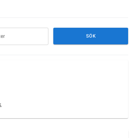
ter
SÖK
k
.