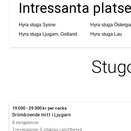
Intressanta platse
Hyra stuga
Sysne
Hyra stuga
Österga
Hyra stuga
Ljugarn, Gotland
Hyra stuga
Lau
Stugo
19 000 - 29 000 kr per vecka
Drömboende mitt i Ljugarn
8 sängplatser
7
recensioner,
5
stjärnor i snittbetyg