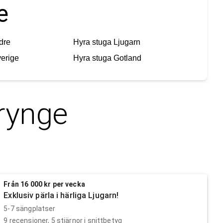
e
dre
Hyra stuga
Ljugarn
erige
Hyra stuga
Gotland
rynge
Från 16 000 kr per vecka
Exklusiv pärla i härliga Ljugarn!
5-7 sängplatser
9
recensioner,
5
stjärnor i snittbetyg