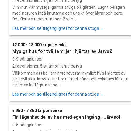
4
recensioner,
5
stjärnor i snittbetyg
Vi hyr ut vår mysiga, gamla stuga på gården. Lugnt belägen
med naturen inpå knutarna och utsikt över åkrar och berg.
Det finns ett sovrum med 2 sän...
Läs mer och se tillgänglighet för denna stuga →
12 000 - 18 000 kr per vecka
Mysigt hus för två familjer i hjärtat av Järvsö
8-9 sängplatser
2
recensioner,
5
stjärnor i snittbetyg
Välkommen att bo i ett nyrenoverat, rymligt hus i hjärtat av
det idylliska Järvsö. Här bor ni med gång och cykelavstånd till
det mesta: tågstatione...
Läs mer och se tillgänglighet för denna stuga →
5 950 - 7 350 kr per vecka
Fin lägenhet del av hus med egen ingång i Järvsö!
3-5 sängplatser