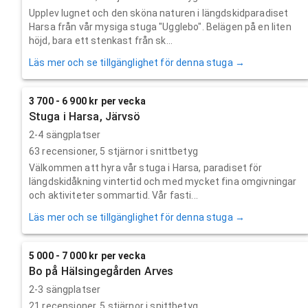
Upplev lugnet och den sköna naturen i längdskidparadiset
Harsa från vår mysiga stuga "Ugglebo". Belägen på en liten
höjd, bara ett stenkast från sk...
Läs mer och se tillgänglighet för denna stuga →
3 700 - 6 900 kr per vecka
Stuga i Harsa, Järvsö
2-4 sängplatser
63
recensioner,
5
stjärnor i snittbetyg
Välkommen att hyra vår stuga i Harsa, paradiset för
längdskidåkning vintertid och med mycket fina omgivningar
och aktiviteter sommartid. Vår fasti...
Läs mer och se tillgänglighet för denna stuga →
5 000 - 7 000 kr per vecka
Bo på Hälsingegården Arves
2-3 sängplatser
21
recensioner,
5
stjärnor i snittbetyg