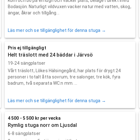
Kom och bo på en lugn och vacker plats, beläget direkt invid
Bodasjön. Naturligt vildvuxen vacker natur med vatten, skog,
ängar, åkrar och tillgång...
Läs mer och se tillgänglighet för denna stuga →
Pris ej tillgängligt
Helt träslott med 24 bäddar i Järvsö
19-24 sängplatser
Vårt träslott, Lôkes Hälsingegård, har plats för drygt 24
personer i totalt åtta sovrum, tre salonger, tre kök, fyra
badrum, två separata WC:n mm. ...
Läs mer och se tillgänglighet för denna stuga →
4 500 - 5 500 kr per vecka
Rymlig stuga norr om Ljusdal
6-8 sängplatser