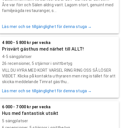
Åre var förr och Sälen aldrig varit. Lagom stort, genuint med
familjeägda restauranger, s...
Läs mer och se tillgänglighet för denna stuga →
4 800 - 5 800 kr per vecka
Prisvärt gästhus med närhet till ALLT!
4-5 sängplatser
26
recensioner,
5
stjärnor i snittbetyg
VILL DU HYRA MED KORT VARSEL RING RING OSS SÅ LÖSER
VIBDET. Klicka på kontakta uthyraren men ring istället för att
skicka meddelande Timrat gästhu...
Läs mer och se tillgänglighet för denna stuga →
6 000 - 7 000 kr per vecka
Hus med fantastisk utsikt
5 sängplatser
6
recensioner,
5
stjärnor i snittbetyg