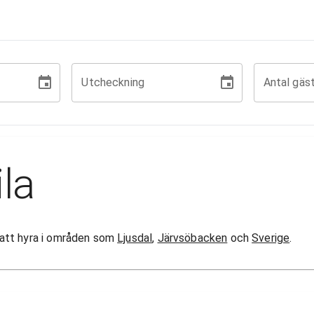
Utcheckning
Antal gäs
la
or att hyra i områden som
Ljusdal
,
Järvsöbacken
och
Sverige
.