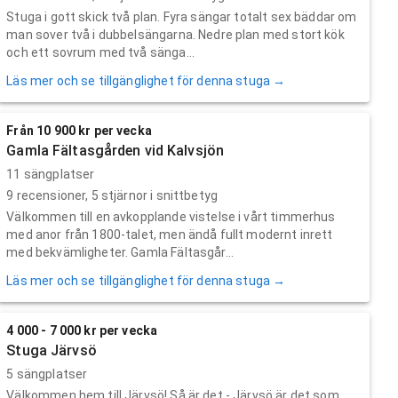
Stuga i gott skick två plan. Fyra sängar totalt sex bäddar om
man sover två i dubbelsängarna. Nedre plan med stort kök
och ett sovrum med två sänga...
Läs mer och se tillgänglighet för denna stuga →
Från 10 900 kr per vecka
Gamla Fältasgården vid Kalvsjön
11 sängplatser
9
recensioner,
5
stjärnor i snittbetyg
Välkommen till en avkopplande vistelse i vårt timmerhus
med anor från 1800-talet, men ändå fullt modernt inrett
med bekvämligheter. Gamla Fältasgår...
Läs mer och se tillgänglighet för denna stuga →
4 000 - 7 000 kr per vecka
Stuga Järvsö
5 sängplatser
Välkommen hem till Järvsö! Så är det - Järvsö är det som