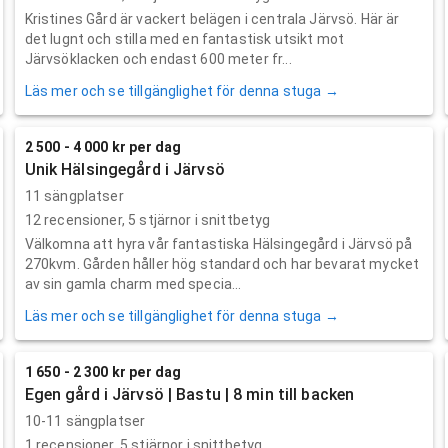
Kristines Gård är vackert belägen i centrala Järvsö. Här är
det lugnt och stilla med en fantastisk utsikt mot
Järvsöklacken och endast 600 meter fr...
Läs mer och se tillgänglighet för denna stuga →
2 500 - 4 000 kr per dag
Unik Hälsingegård i Järvsö
11 sängplatser
12
recensioner,
5
stjärnor i snittbetyg
Välkomna att hyra vår fantastiska Hälsingegård i Järvsö på
270kvm. Gården håller hög standard och har bevarat mycket
av sin gamla charm med specia...
Läs mer och se tillgänglighet för denna stuga →
1 650 - 2 300 kr per dag
Egen gård i Järvsö | Bastu | 8 min till backen
10-11 sängplatser
1
recensioner,
5
stjärnor i snittbetyg