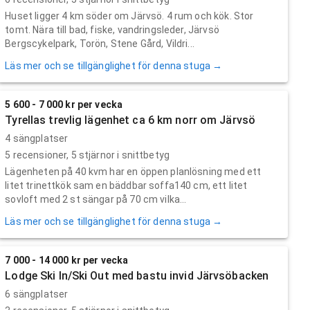
Huset ligger 4 km söder om Järvsö. 4 rum och kök. Stor
tomt. Nära till bad, fiske, vandringsleder, Järvsö
Bergscykelpark, Torön, Stene Gård, Vildri...
Läs mer och se tillgänglighet för denna stuga →
5 600 - 7 000 kr per vecka
Tyrellas trevlig lägenhet ca 6 km norr om Järvsö
4 sängplatser
5
recensioner,
5
stjärnor i snittbetyg
Lägenheten på 40 kvm har en öppen planlösning med ett
litet trinettkök sam en bäddbar soffa140 cm, ett litet
sovloft med 2 st sängar på 70 cm vilka...
Läs mer och se tillgänglighet för denna stuga →
7 000 - 14 000 kr per vecka
Lodge Ski In/Ski Out med bastu invid Järvsöbacken
6 sängplatser