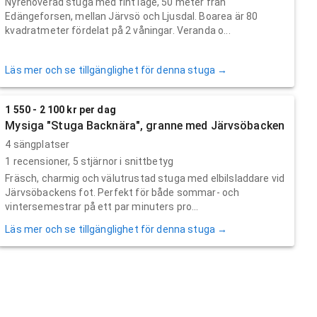
Nyrenoverad stuga med fint läge, 50 meter från
Edängeforsen, mellan Järvsö och Ljusdal. Boarea är 80
kvadratmeter fördelat på 2 våningar. Veranda o...
Läs mer och se tillgänglighet för denna stuga →
1 550 - 2 100 kr per dag
Mysiga "Stuga Backnära", granne med Järvsöbacken
4 sängplatser
1
recensioner,
5
stjärnor i snittbetyg
Fräsch, charmig och välutrustad stuga med elbilsladdare vid
Järvsöbackens fot. Perfekt för både sommar- och
vintersemestrar på ett par minuters pro...
Läs mer och se tillgänglighet för denna stuga →