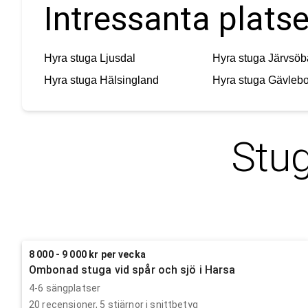
Intressanta platse
Hyra stuga
Ljusdal
Hyra stuga
Järvsöb
Hyra stuga
Hälsingland
Hyra stuga
Gävlebo
Stug
8 000 - 9 000 kr per vecka
Ombonad stuga vid spår och sjö i Harsa
4-6 sängplatser
20
recensioner,
5
stjärnor i snittbetyg