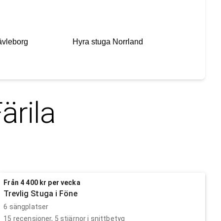
vleborg
Hyra stuga
Norrland
ärila
Från 4 400 kr per vecka
Trevlig Stuga i Föne
6 sängplatser
15
recensioner,
5
stjärnor i snittbetyg