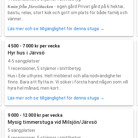
𝟖 𝒎𝒊𝒏 𝒇𝒓å𝒏 𝑱ä𝒓𝒗𝒔ö𝒃𝒂𝒄𝒌𝒆𝒏 - egen gård Privat gård på 6 hektar,
bastu, relax, stort kök och gott om plats för både familj och
vänner...
Läs mer och se tillgänglighet för denna stuga →
4 500 - 7 000 kr per vecka
Hyr hus i Järvsö
4-5 sängplatser
1
recensioner,
5
stjärnor i snittbetyg
Hus i Ede uthyres. Helt möblerat och alla nödvändigheter
finns. Bara att flytta in. Vi söker i första hand någon som vill
hyra hel månad, men kort...
Läs mer och se tillgänglighet för denna stuga →
9 000 - 12 000 kr per vecka
Mysig timmerstuga vid Milsjön/Järvsö
5 sängplatser
5
recensioner,
5
stjärnor i snittbetyg