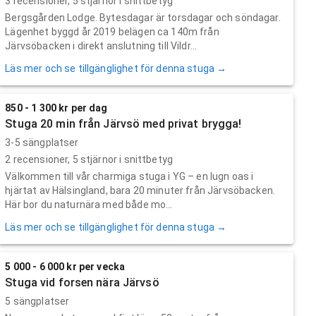
3
recensioner,
5
stjärnor i snittbetyg
Bergsgården Lodge. Bytesdagar är torsdagar och söndagar.
Lägenhet byggd år 2019 belägen ca 140m från
Järvsöbacken i direkt anslutning till Vildr...
Läs mer och se tillgänglighet för denna stuga →
850 - 1 300 kr per dag
Stuga 20 min från Järvsö med privat brygga!
3-5 sängplatser
2
recensioner,
5
stjärnor i snittbetyg
Välkommen till vår charmiga stuga i YG – en lugn oas i
hjärtat av Hälsingland, bara 20 minuter från Järvsöbacken.
Här bor du naturnära med både mo...
Läs mer och se tillgänglighet för denna stuga →
5 000 - 6 000 kr per vecka
Stuga vid forsen nära Järvsö
5 sängplatser