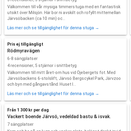
Välkommen till vår mysiga timmerstuga med en fantastisk
utsikt över Milsjön. Här bor ni avskilt och rofyllt mittemellan
Järvsöbacken (ca 10 min) oc...
Läs mer och se tillgänglighet för denna stuga →
Pris ej tillgängligt
Rödmyravägen
6-8 sängplatser
4
recensioner,
5
stjärnor i snittbetyg
Välkommen till mitt året-om hus vid Öjebergets fot. Med
Järvsöbackens 6-stolslift, Järvsö Bergscykel Park, Järvzoo
och byn med gångavstånd. Huset l...
Läs mer och se tillgänglighet för denna stuga →
Från 1 300 kr per dag
Vackert boende Järvsö, vedeldad bastu & isvak.
7 sängplatser