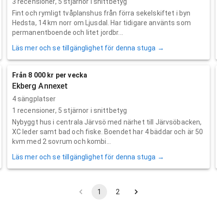
3
recensioner,
5
stjärnor i snittbetyg
Fint och rymligt tvåplanshus från förra sekelskiftet i byn
Hedsta, 14 km norr om Ljusdal. Har tidigare använts som
permanentboende och litet jordbr...
Läs mer och se tillgänglighet för denna stuga →
Från 8 000 kr per vecka
Ekberg Annexet
4 sängplatser
1
recensioner,
5
stjärnor i snittbetyg
Nybyggt hus i centrala Järvsö med närhet till Järvsöbacken,
XC leder samt bad och fiske. Boendet har 4 bäddar och är 50
kvm med 2 sovrum och kombi...
Läs mer och se tillgänglighet för denna stuga →
1
2