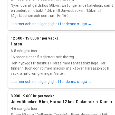
Nyrenoverat gårdshus 50kvm. En fungerande kakelugn, samt
en underbart utsikt. 1,6km till Järvsöbacken. 1,5km till
tågstationen och centrum. En 160 ...
Läs mer och se tillgänglighet för denna stuga →
12 500 - 15 000 kr per vecka
Harsa
6-8 sängplatser
16
recensioner,
5
stjärnor i snittbetyg
Helt nybyggt fritidshus i Harsa med fantastiskt läge. Här
finner ni lugn och ro med magisk utsikt över Harsasjön och
vackra naturomgivningar. Vinte...
Läs mer och se tillgänglighet för denna stuga →
3 900 - 9 600 kr per vecka
Järvsöbacken 5 km, Harsa 12 km. Diskmaskin. Kamin.
4-6 sängplatser
Stuga 60 kvm. Vedkamin. Torkskåp. Fiber. Nyrenoverat kök,