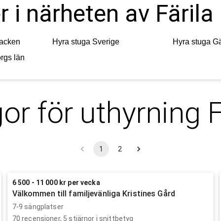
r i närheten av Färila
acken
Hyra stuga
Sverige
Hyra stuga
Gä
rgs län
or för uthyrning
F
1
2
6 500 - 11 000 kr per vecka
Välkommen till familjevänliga Kristines Gård
7-9 sängplatser
70
recensioner,
5
stjärnor i snittbetyg