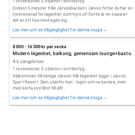
1
recensioner,
5
stjärnor i snittbetyg
Endast 5 minuter från Järvsöbacken i Järvsö hittar du här en
nyrenoverad fin lägenhet som hyrs ut! Detta är en separat
del av ett hus med egen ing...
Läs mer och se tillgänglighet för denna stuga →
8 000 - 16 000 kr per vecka
Modern lägenhet, balkong, gemensam lounge+bastu
4-6 sängplatser
1
recensioner,
5
stjärnor i snittbetyg
Välkommen till härliga Järvsö! Vår lägenhet ligger i Järvsö
Sport Resort, 2km utanför byn - lugnt och naturnära, men
med korta avstånd till allt ...
Läs mer och se tillgänglighet för denna stuga →