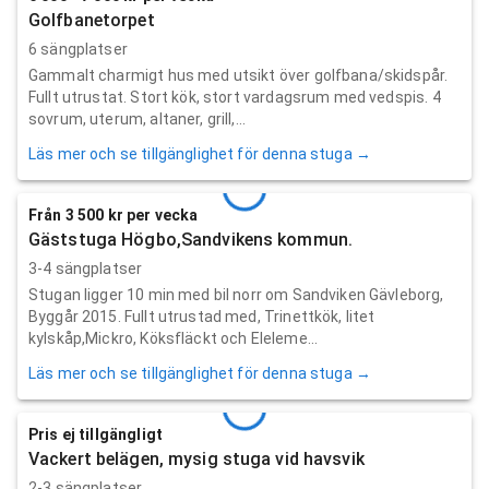
Golfbanetorpet
6 sängplatser
Gammalt charmigt hus med utsikt över golfbana/skidspår.
Fullt utrustat. Stort kök, stort vardagsrum med vedspis. 4
sovrum, uterum, altaner, grill,...
Läs mer och se tillgänglighet för denna stuga →
Från 3 500 kr per vecka
Gäststuga Högbo,Sandvikens kommun.
3-4 sängplatser
Stugan ligger 10 min med bil norr om Sandviken Gävleborg,
Byggår 2015. Fullt utrustad med, Trinettkök, litet
kylskåp,Mickro, Köksfläckt och Eleleme...
Läs mer och se tillgänglighet för denna stuga →
Pris ej tillgängligt
Vackert belägen, mysig stuga vid havsvik
2-3 sängplatser