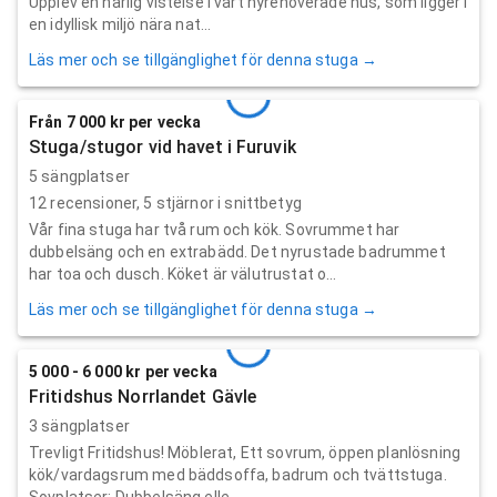
Upplev en härlig vistelse i vårt nyrenoverade hus, som ligger i
en idyllisk miljö nära nat...
Läs mer och se tillgänglighet för denna stuga →
Från 7 000 kr per vecka
Stuga/stugor vid havet i Furuvik
5 sängplatser
12
recensioner,
5
stjärnor i snittbetyg
Vår fina stuga har två rum och kök. Sovrummet har
dubbelsäng och en extrabädd. Det nyrustade badrummet
har toa och dusch. Köket är välutrustat o...
Läs mer och se tillgänglighet för denna stuga →
5 000 - 6 000 kr per vecka
Fritidshus Norrlandet Gävle
3 sängplatser
Trevligt Fritidshus! Möblerat, Ett sovrum, öppen planlösning
kök/vardagsrum med bäddsoffa, badrum och tvättstuga.
Sovplatser: Dubbelsäng elle...