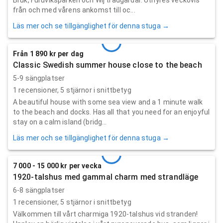
från och med vårens ankomst till oc...
Läs mer och se tillgänglighet för denna stuga →
Från 1 890 kr per dag
Classic Swedish summer house close to the beach
5-9 sängplatser
1
recensioner,
5
stjärnor i snittbetyg
A beautiful house with some sea view and a 1 minute walk
to the beach and docks. Has all that you need for an enjoyful
stay on a calm island (bridg...
Läs mer och se tillgänglighet för denna stuga →
7 000 - 15 000 kr per vecka
1920-talshus med gammal charm med strandläge
6-8 sängplatser
1
recensioner,
5
stjärnor i snittbetyg
Välkommen till vårt charmiga 1920-talshus vid stranden!