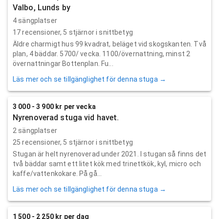
Valbo, Lunds by
4 sängplatser
17
recensioner,
5
stjärnor i snittbetyg
Äldre charmigt hus 99 kvadrat, beläget vid skogskanten. Två
plan, 4 bäddar. 5700/ vecka. 1100/övernattning, minst 2
övernattningar Bottenplan. Fu...
Läs mer och se tillgänglighet för denna stuga →
3 000 - 3 900 kr per vecka
Nyrenoverad stuga vid havet.
2 sängplatser
25
recensioner,
5
stjärnor i snittbetyg
Stugan är helt nyrenoverad under 2021. I stugan så finns det
två bäddar samt ett litet kök med trinettkök, kyl, micro och
kaffe/vattenkokare. På gå...
Läs mer och se tillgänglighet för denna stuga →
1 500 - 2 250 kr per dag