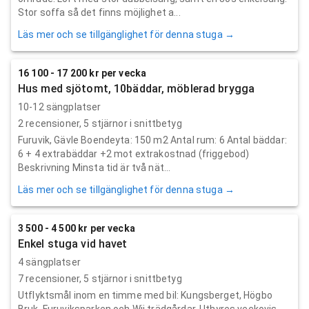
Stor soffa så det finns möjlighet a...
Läs mer och se tillgänglighet för denna stuga →
16 100 - 17 200 kr per vecka
Hus med sjötomt, 10bäddar, möblerad brygga
10-12 sängplatser
2
recensioner,
5
stjärnor i snittbetyg
Furuvik, Gävle Boendeyta: 150 m2 Antal rum: 6 Antal bäddar:
6 + 4 extrabäddar +2 mot extrakostnad (friggebod)
Beskrivning Minsta tid är två nät...
Läs mer och se tillgänglighet för denna stuga →
3 500 - 4 500 kr per vecka
Enkel stuga vid havet
4 sängplatser
7
recensioner,
5
stjärnor i snittbetyg
Utflyktsmål inom en timme med bil: Kungsberget, Högbo
Bruk, Furuviksparken och Wij trädgårdar. Uthyres veckovis