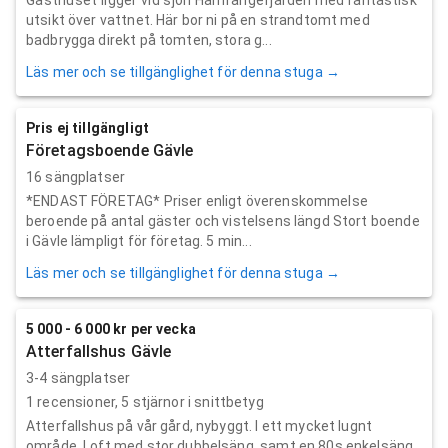
utsikt över vattnet. Här bor ni på en strandtomt med
badbrygga direkt på tomten, stora g...
Läs mer och se tillgänglighet för denna stuga →
Pris ej tillgängligt
Företagsboende Gävle
16 sängplatser
*ENDAST FÖRETAG* Priser enligt överenskommelse
beroende på antal gäster och vistelsens längd Stort boende
i Gävle lämpligt för företag. 5 min...
Läs mer och se tillgänglighet för denna stuga →
5 000 - 6 000 kr per vecka
Atterfallshus Gävle
3-4 sängplatser
1
recensioner,
5
stjärnor i snittbetyg
Atterfallshus på vår gård, nybyggt. I ett mycket lugnt
område. Loft med stor dubbelsäng, samt en 80s enkelsäng.