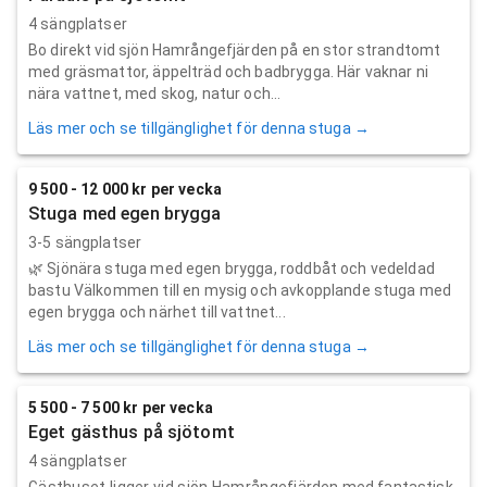
4 sängplatser
Bo direkt vid sjön Hamrångefjärden på en stor strandtomt
med gräsmattor, äppelträd och badbrygga. Här vaknar ni
nära vattnet, med skog, natur och...
Läs mer och se tillgänglighet för denna stuga →
9 500 - 12 000 kr per vecka
Stuga med egen brygga
3-5 sängplatser
🌿 Sjönära stuga med egen brygga, roddbåt och vedeldad
bastu Välkommen till en mysig och avkopplande stuga med
egen brygga och närhet till vattnet...
Läs mer och se tillgänglighet för denna stuga →
5 500 - 7 500 kr per vecka
Eget gästhus på sjötomt
4 sängplatser
Gästhuset ligger vid sjön Hamrångefjärden med fantastisk