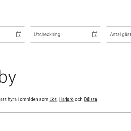
Utcheckning
Antal gäs
lby
or att hyra i områden som
Löt
,
Härjarö
och
Bålsta
.