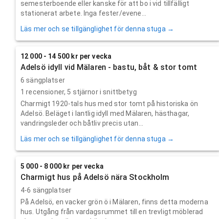
semesterboende eller kanske för att bo i vid tillfälligt
stationerat arbete. Inga fester/evene...
Läs mer och se tillgänglighet för denna stuga →
12 000 - 14 500 kr per vecka
Adelsö idyll vid Mälaren - bastu, båt & stor tomt
6 sängplatser
1
recensioner,
5
stjärnor i snittbetyg
Charmigt 1920‑tals hus med stor tomt på historiska ön
Adelsö. Beläget i lantlig idyll med Mälaren, hästhagar,
vandringsleder och båtliv precis utan...
Läs mer och se tillgänglighet för denna stuga →
5 000 - 8 000 kr per vecka
Charmigt hus på Adelsö nära Stockholm
4-6 sängplatser
På Adelsö, en vacker grön ö i Mälaren, finns detta moderna
hus. Utgång från vardagsrummet till en trevligt möblerad