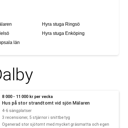
laren
Hyra stuga
Ringsö
elsö
Hyra stuga
Enköping
psala län
alby
8 000 - 11 000 kr per vecka
Hus på stor strandtomt vid sjön Mälaren
4-6 sängplatser
3
recensioner,
5
stjärnor i snittbetyg
Ogenerad stor sjötomt med mycket gräsmatta och egen