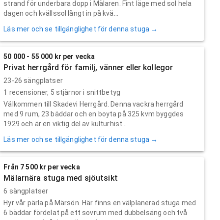
strand för underbara dopp i Mälaren. Fint läge med sol hela
dagen och kvällssol långt in på kvä...
Läs mer och se tillgänglighet för denna stuga →
50 000 - 55 000 kr per vecka
Privat herrgård för familj, vänner eller kollegor
23-26 sängplatser
1
recensioner,
5
stjärnor i snittbetyg
Välkommen till Skadevi Herrgård. Denna vackra herrgård
med 9 rum, 23 bäddar och en boyta på 325 kvm byggdes
1929 och är en viktig del av kulturhist...
Läs mer och se tillgänglighet för denna stuga →
Från 7 500 kr per vecka
Mälarnära stuga med sjöutsikt
6 sängplatser
Hyr vår pärla på Märsön. Här finns en välplanerad stuga med
6 bäddar fördelat på ett sovrum med dubbelsäng och två