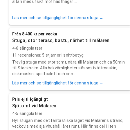
altan med utsikt mot hästhagar ...
Läs mer och se tillgänglighet för denna stuga →
Från 8 400 kr per vecka
Stuga, stor terass, bastu, närhet till mälaren
4-6 sängplatser
11
recensioner,
5
stjärnor i snittbetyg
Trevlig stuga med stor tomt, nära till Mälaren och ca 50min
till Stockholm. Alla bekvämligheter såsom tvättmaskin,
diskmaskin, spoltoalett och rinn...
Läs mer och se tillgänglighet för denna stuga →
Pris ej tillgängligt
Sjötomt vid Mälaren
4-5 sängplatser
Hyr stugan med det fantastiska läget vid Mälarens strand,
veckovis med självhushåll året runt. Här finns del i liten