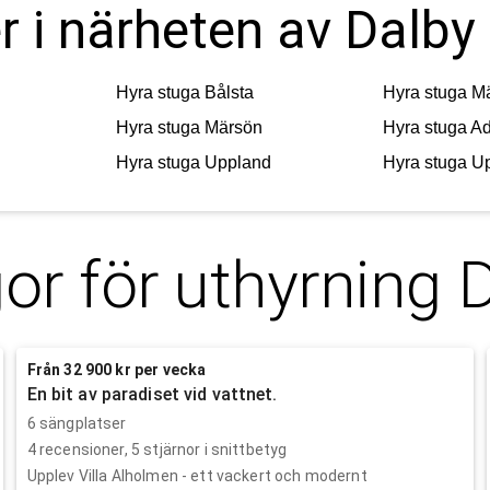
r i närheten av Dalby
Hyra stuga
Bålsta
Hyra stuga
Mä
Hyra stuga
Märsön
Hyra stuga
Ad
Hyra stuga
Uppland
Hyra stuga
Up
or för uthyrning
D
Från 32 900 kr per vecka
En bit av paradiset vid vattnet.
6 sängplatser
4
recensioner,
5
stjärnor i snittbetyg
Upplev Villa Alholmen - ett vackert och modernt