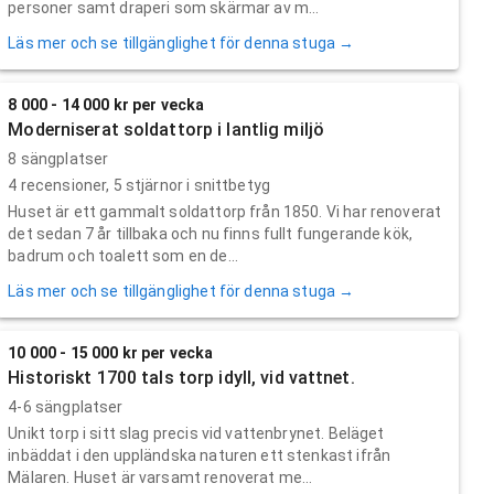
personer samt draperi som skärmar av m...
Läs mer och se tillgänglighet för denna stuga →
8 000 - 14 000 kr per vecka
Moderniserat soldattorp i lantlig miljö
8 sängplatser
4
recensioner,
5
stjärnor i snittbetyg
Huset är ett gammalt soldattorp från 1850. Vi har renoverat
det sedan 7 år tillbaka och nu finns fullt fungerande kök,
badrum och toalett som en de...
Läs mer och se tillgänglighet för denna stuga →
10 000 - 15 000 kr per vecka
Historiskt 1700 tals torp idyll, vid vattnet.
4-6 sängplatser
Unikt torp i sitt slag precis vid vattenbrynet. Beläget
inbäddat i den uppländska naturen ett stenkast ifrån
Mälaren. Huset är varsamt renoverat me...