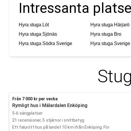
Intressanta platse
Hyra stuga
Löt
Hyra stuga
Härjarö
Hyra stuga
Sjönäs
Hyra stuga
Bro
Hyra stuga
Södra Sverige
Hyra stuga
Sverige
Stug
Från 7 000 kr per vecka
Rymligt hus i Mälardalen Enköping
5-6 sängplatser
21
recensioner,
5
stjärnor i snittbetyg
Ett falurött hus på landet 10 km ifrån Enköping. För