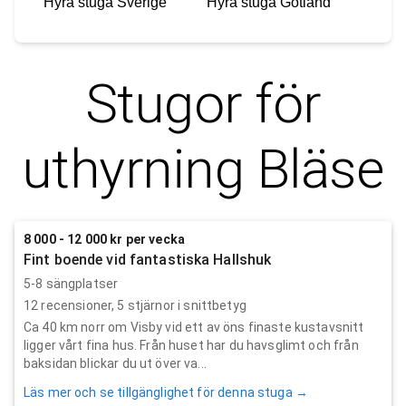
Hyra stuga
Sverige
Hyra stuga
Gotland
Stugor för
uthyrning
Bläse
8 000 - 12 000 kr per vecka
Fint boende vid fantastiska Hallshuk
5-8 sängplatser
12
recensioner,
5
stjärnor i snittbetyg
Ca 40 km norr om Visby vid ett av öns finaste kustavsnitt
ligger vårt fina hus. Från huset har du havsglimt och från
baksidan blickar du ut över va...
Läs mer och se tillgänglighet för denna stuga →