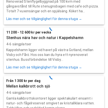
Renoverad Stenflygelbyggnad på 100 kvm med
gångavstånd till Rute stenugnsbageri med cafe och pizza.
Totalt 7 vuxensängar och en spjälsäng. Köket ha...
Läs mer och se tillgänglighet för denna stuga →
11 200 - 12 600 kr per vecka
Stenhus nära hav och natur i Kappelshamn
4-6 sängplatser
Kappelshamn ligger vid havet på västra Gotland, mellan
Visby och Fårö. Hos oss kan du hyra ett nyrenoverat
stenhus. Bussförbindelse till Visby...
Läs mer och se tillgänglighet för denna stuga →
Från 1 300 kr per dag
Mellan kalkbrott och sjö
4-6 sängplatser
Gamla kalkbrottskontoret ligger spektakulärt ensamt i
natur- och fågelreservat omgivet av kristallklara vatten.
Takbjälkar och vedeldad kamin skapa...