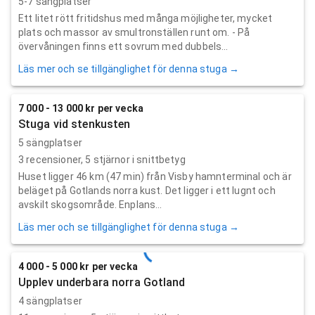
5-7 sängplatser
Ett litet rött fritidshus med många möjligheter, mycket
plats och massor av smultronställen runt om. - På
övervåningen finns ett sovrum med dubbels...
Läs mer och se tillgänglighet för denna stuga →
7 000 - 13 000 kr per vecka
Stuga vid stenkusten
5 sängplatser
3
recensioner,
5
stjärnor i snittbetyg
Huset ligger 46 km (47 min) från Visby hamnterminal och är
beläget på Gotlands norra kust. Det ligger i ett lugnt och
avskilt skogsområde. Enplans...
Läs mer och se tillgänglighet för denna stuga →
4 000 - 5 000 kr per vecka
Upplev underbara norra Gotland
4 sängplatser