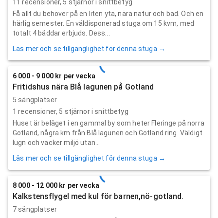
11
recensioner,
5
stjärnor i snittbetyg
Få allt du behöver på en liten yta, nära natur och bad. Och en
härlig semester. En väldisponerad stuga om 15 kvm, med
totalt 4 bäddar erbjuds. Dess...
Läs mer och se tillgänglighet för denna stuga →
6 000 - 9 000 kr per vecka
Fritidshus nära Blå lagunen på Gotland
5 sängplatser
1
recensioner,
5
stjärnor i snittbetyg
Huset är beläget i en gammal by som heter Fleringe på norra
Gotland, några km från Blå lagunen och Gotland ring. Väldigt
lugn och vacker miljö utan...
Läs mer och se tillgänglighet för denna stuga →
8 000 - 12 000 kr per vecka
Kalkstensflygel med kul för barnen,nö-gotland.
7 sängplatser