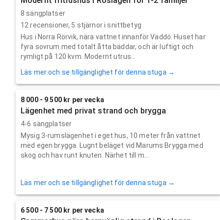
Modernt fritidshus i Roslagen för 1-2 familjer
8 sängplatser
12
recensioner,
5
stjärnor i snittbetyg
Hus i Norra Rörvik, nära vattnet innanför Väddö. Huset har
fyra sovrum med totalt åtta bäddar, och är luftigt och
rymligt på 120 kvm. Modernt utrus...
Läs mer och se tillgänglighet för denna stuga →
8 000 - 9 500 kr per vecka
Lägenhet med privat strand och brygga
4-6 sängplatser
Mysig 3-rumslägenhet i eget hus, 10 meter från vattnet
med egen brygga. Lugnt beläget vid Marums Brygga med
skog och hav runt knuten. Närhet till m...
Läs mer och se tillgänglighet för denna stuga →
6 500 - 7 500 kr per vecka