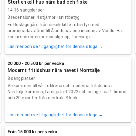
Stort enkelt hus nära bad och fiske
14-16 sängplatser
3
recensioner,
4
stjärnor i snittbetyg
En Roslagsgård från sekelskiftet utan lyx med
promenadavstånd till Ålandshav och insidan av Väddö. Här
kan ni som är en personalgrupp, förening el...
Läs mer och se tillgänglighet för denna stuga →
20 000 - 20 500 kr per vecka
Modernt fritidshus nära havet i Norrtälje
8 sängplatser
Välkommen till vårt stilrena och moderna fritidshus i
Norrtälje kommun, färdigställt 2022 och beläget ca 1 timme
och 20 minuter från centrala Stock...
Läs mer och se tillgänglighet för denna stuga →
Från 15 000 kr per vecka