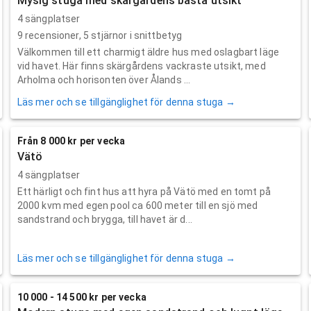
Mysig stuga med skärgårdens bästa utsikt
4 sängplatser
9
recensioner,
5
stjärnor i snittbetyg
Välkommen till ett charmigt äldre hus med oslagbart läge
vid havet. Här finns skärgårdens vackraste utsikt, med
Arholma och horisonten över Ålands ...
Läs mer och se tillgänglighet för denna stuga →
Från 8 000 kr per vecka
Vätö
4 sängplatser
Ett härligt och fint hus att hyra på Vätö med en tomt på
2000 kvm med egen pool ca 600 meter till en sjö med
sandstrand och brygga, till havet är d...
Läs mer och se tillgänglighet för denna stuga →
10 000 - 14 500 kr per vecka