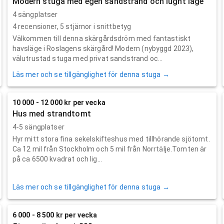
Modern stuga med egen sandstrand och lugnt läge
4 sängplatser
4
recensioner,
5
stjärnor i snittbetyg
Välkommen till denna skärgårdsdröm med fantastiskt
havsläge i Roslagens skärgård! Modern (nybyggd 2023),
välutrustad stuga med privat sandstrand oc...
Läs mer och se tillgänglighet för denna stuga →
10 000 - 12 000 kr per vecka
Hus med strandtomt
4-5 sängplatser
Hyr mitt stora fina sekelskifteshus med tillhörande sjötomt.
Ca 12 mil från Stockholm och 5 mil från Norrtälje.Tomten är
på ca 6500 kvadrat och lig...
Läs mer och se tillgänglighet för denna stuga →
6 000 - 8 500 kr per vecka