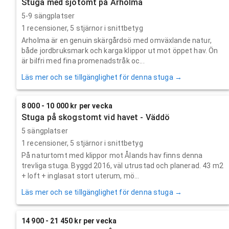
Stuga med sjötomt på Arholma
5-9 sängplatser
1
recensioner,
5
stjärnor i snittbetyg
Arholma är en genuin skärgårdsö med omväxlande natur,
både jordbruksmark och karga klippor ut mot öppet hav. Ön
är bilfri med fina promenadstråk oc...
Läs mer och se tillgänglighet för denna stuga →
8 000 - 10 000 kr per vecka
Stuga på skogstomt vid havet - Väddö
5 sängplatser
1
recensioner,
5
stjärnor i snittbetyg
På naturtomt med klippor mot Ålands hav finns denna
trevliga stuga. Byggd 2016, väl utrustad och planerad. 43 m2
+ loft + inglasat stort uterum, mö...
Läs mer och se tillgänglighet för denna stuga →
14 900 - 21 450 kr per vecka