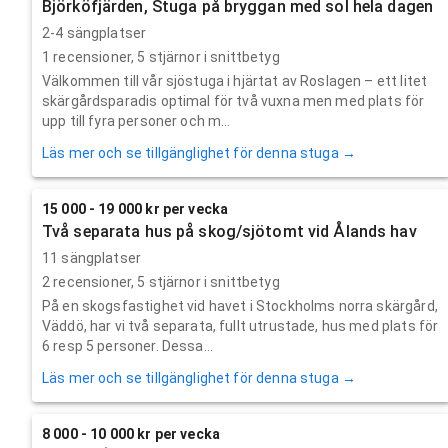
Björköfjärden, Stuga på bryggan med sol hela dagen
2-4 sängplatser
1
recensioner,
5
stjärnor i snittbetyg
Välkommen till vår sjöstuga i hjärtat av Roslagen – ett litet
skärgårdsparadis optimal för två vuxna men med plats för
upp till fyra personer och m...
Läs mer och se tillgänglighet för denna stuga →
15 000 - 19 000 kr per vecka
Två separata hus på skog/sjötomt vid Ålands hav
11 sängplatser
2
recensioner,
5
stjärnor i snittbetyg
På en skogsfastighet vid havet i Stockholms norra skärgård,
Väddö, har vi två separata, fullt utrustade, hus med plats för
6 resp 5 personer. Dessa...
Läs mer och se tillgänglighet för denna stuga →
8 000 - 10 000 kr per vecka