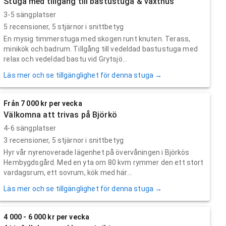
Stuga med tillgång till bastustuga & växthus
3-5 sängplatser
5
recensioner,
5
stjärnor i snittbetyg
En mysig timmerstuga med skogen runt knuten. Terass,
minikök och badrum. Tillgång till vedeldad bastustuga med
relax och vedeldad bastu vid Grytsjö...
Läs mer och se tillgänglighet för denna stuga →
Från 7 000 kr per vecka
Välkomna att trivas på Björkö
4-6 sängplatser
3
recensioner,
5
stjärnor i snittbetyg
Hyr vår nyrenoverade lägenhet på övervåningen i Björkös
Hembygdsgård. Med en yta om 80 kvm rymmer den ett stort
vardagsrum, ett sovrum, kök med här...
Läs mer och se tillgänglighet för denna stuga →
4 000 - 6 000 kr per vecka