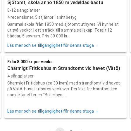
Sjötomt, skola anno 1850 m vedeldad bastu
8-12 sängplatser
4
recensioner,
5
stjärnor i snittbetyg
Gammal skola från 1850 med sjötomt uthyres. Vi hyr helst
ut två veckor i ett sträck till samma sällskap. Totalt 12
bäddar, 5 sovrum. Pris 30 000 kr...
Läs mer och se tillgänglighet för denna stuga →
Från 8 000 kr per vecka
Charmigt Fritidshus m Strandtomt vid havet (Vätö)
4 sängplatser
Charmigt Fritidshus (ca 30 kvm) med strandtomt vid havet
på Vätö. Huset uthyres veckovis. Perfekt för barnfamiljen
som letar efter en "Bullerbyn-...
Läs mer och se tillgänglighet för denna stuga →