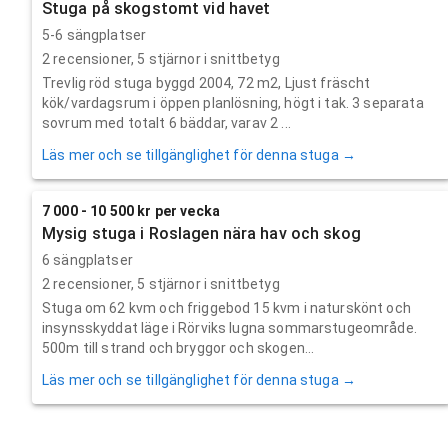
Stuga på skogstomt vid havet
5-6 sängplatser
2
recensioner,
5
stjärnor i snittbetyg
Trevlig röd stuga byggd 2004, 72 m2, Ljust fräscht
kök/vardagsrum i öppen planlösning, högt i tak. 3 separata
sovrum med totalt 6 bäddar, varav 2 ...
Läs mer och se tillgänglighet för denna stuga →
7 000 - 10 500 kr per vecka
Mysig stuga i Roslagen nära hav och skog
6 sängplatser
2
recensioner,
5
stjärnor i snittbetyg
Stuga om 62 kvm och friggebod 15 kvm i naturskönt och
insynsskyddat läge i Rörviks lugna sommarstugeområde.
500m till strand och bryggor och skogen...
Läs mer och se tillgänglighet för denna stuga →