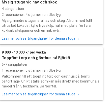
Mysig stuga vid hav och skog
4 sängplatser
2
recensioner,
4
stjärnor i snittbetyg
Mysig, mindre stuga nära hav och skog. Allrum med fullt
utrustad köksdel, kyl o frysskåp, häll med plats för fyra
kokkärl/stekpannor och en mikrovå...
Läs mer och se tillgänglighet för denna stuga →
9 000 - 13 000 kr per vecka
Toppfint torp och gästhus på Björkö
6-7 sängplatser
1
recensioner,
5
stjärnor i snittbetyg
Välkommen till ett toppfint torp och gästhus på tomt i
ostört läge. Unikt ställe som kan nås direkt med kommunala
medel från Stockholm, via Norrtäl...
Läs mer och se tillgänglighet för denna stuga →