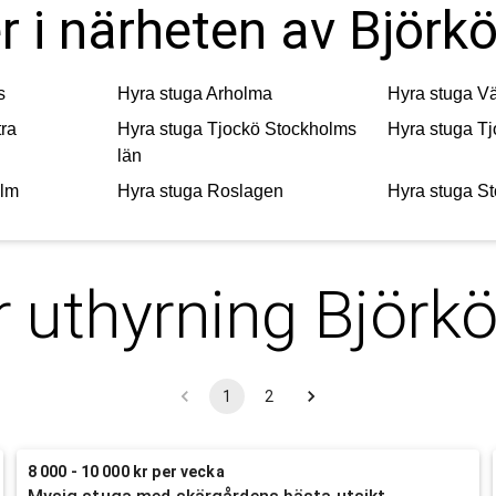
r i närheten av Björkö
s
Hyra stuga
Arholma
Hyra stuga
Vä
tra
Hyra stuga
Tjockö Stockholms
Hyra stuga
Tj
län
olm
Hyra stuga
Roslagen
Hyra stuga
St
r uthyrning
Björkö
1
2
8 000 - 10 000 kr per vecka