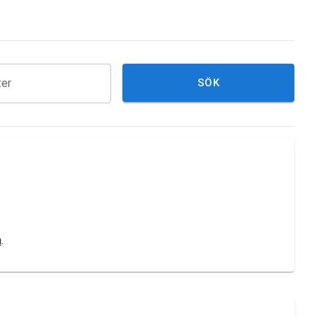
ter
SÖK
a
.