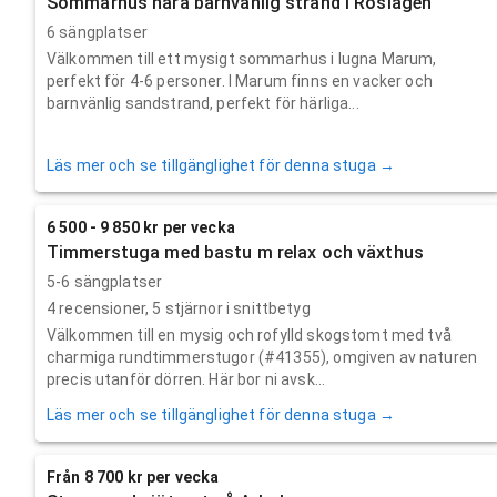
Sommarhus nära barnvänlig strand i Roslagen
6 sängplatser
Välkommen till ett mysigt sommarhus i lugna Marum,
perfekt för 4-6 personer. I Marum finns en vacker och
barnvänlig sandstrand, perfekt för härliga...
Läs mer och se tillgänglighet för denna stuga →
6 500 - 9 850 kr per vecka
Timmerstuga med bastu m relax och växthus
5-6 sängplatser
4
recensioner,
5
stjärnor i snittbetyg
Välkommen till en mysig och rofylld skogstomt med två
charmiga rundtimmerstugor (#41355), omgiven av naturen
precis utanför dörren. Här bor ni avsk...
Läs mer och se tillgänglighet för denna stuga →
Från 8 700 kr per vecka