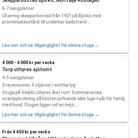
Skepparbostad Björkö, Norrtälje Roslagen
6-7 sängplatser
Charmig skepparbostad från 1921 på Björkö med
promenadavstånd till underbar badstrand ...
Läs mer och se tillgänglighet för denna stuga →
4 000 - 6 000 kr per vecka
Torp uthyres sjötomt
4-5 sängplatser
3
recensioner,
5
stjärnor i snittbetyg
Stuga på Väddö uthyres året runt. Sommarvecka,
svampplockning på hösten julfirande eller lugn nyår för familj
med hund. Stugan ligger vid en insjö....
Läs mer och se tillgänglighet för denna stuga →
Från 4 450 kr per vecka