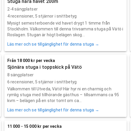
Stuga nära havet 200m
2-4 sängplatser
4
recensioner,
5
stjärnor i snittbetyg
Mysigt semesterboende vid havet drygt 1 timme från
Stockholm. Välkommen till denna trivsamma stuga på Vätö i
Roslagen. Stugan är högt belägen skog...
Läs mer och se tillgänglighet för denna stuga →
Från 18 000 kr per vecka
Sjönära stuga i toppskick på Vätö
8 sängplatser
6
recensioner,
5
stjärnor i snittbetyg
Välkommen till Utveda, Vätö! Här hyr ni en charmig och
rymlig stuga med tillhörande gästhus – tillsammans ca 95
kvm – belägen på en stor tomt om ca...
Läs mer och se tillgänglighet för denna stuga →
11 000 - 15 000 kr per vecka