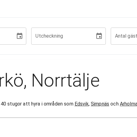
Utcheckning
Antal gäs
kö, Norrtälje
 än 40 stugor att hyra i områden som
Edsvik
,
Simpnäs
och
Arholm