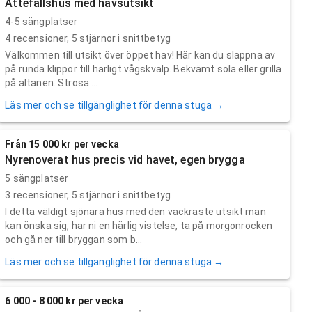
Attefallshus med havsutsikt
4-5 sängplatser
4
recensioner,
5
stjärnor i snittbetyg
Välkommen till utsikt över öppet hav! Här kan du slappna av
på runda klippor till härligt vågskvalp. Bekvämt sola eller grilla
på altanen. Strosa ...
Läs mer och se tillgänglighet för denna stuga →
Från 15 000 kr per vecka
Nyrenoverat hus precis vid havet, egen brygga
5 sängplatser
3
recensioner,
5
stjärnor i snittbetyg
I detta väldigt sjönära hus med den vackraste utsikt man
kan önska sig, har ni en härlig vistelse, ta på morgonrocken
och gå ner till bryggan som b...
Läs mer och se tillgänglighet för denna stuga →
6 000 - 8 000 kr per vecka