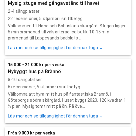
Mysig stuga med gångavstånd till havet
2-4 sängplatser
22
recensioner,
5
stjärnor i snittbetyg
Välkommen till Hönö och Bohusläns skärgård. Stugan ligger
5 min promenad till välsorterad ica butik. 10-15 min
promenad till Lappesands badplats ...
Läs mer och se tillgänglighet för denna stuga →
15 000 - 21 000 kr per vecka
Nybyggt hus på Brännö
8-10 sängplatser
6
recensioner,
5
stjärnor i snittbetyg
Välkomna att hyra mitt hus på fantastiska Brännö, i
Göteborgs södra skärgård. Huset byggt 2023. 120 kvadrat 1
½ plan. Mysig tomt mitt på ön. På öve...
Läs mer och se tillgänglighet för denna stuga →
Från 9 000 kr per vecka