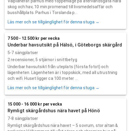
Välplanerat parhus med toppenläge på återvändsgata nära
skog och hav, 10 min promenad till livsmedelsaffär och
busshållplats. Parhus i Torslanda p...
Läs mer och se tillgänglighet för denna stuga →
7 500 - 12 500 kr per vecka
Underbar havsutsikt på Hälsö, i Göteborgs skärgård
5-7 sängplatser
2
recensioner,
5
stjärnor i snittbetyg
Underbar havsutsikt från uteplats (första fotot) och
lägenheten. Lägenheten är i toppskick, med all utrustning
och wifi. Huset ligger ca 100 meter ...
Läs mer och se tillgänglighet för denna stuga →
15 000 - 16 000 kr per vecka
Rymligt skärgårdshus nära havet på Hönö
7-8 sängplatser
Rymligt skärgårdshus nära havet – 5 sovrum, stor altan &