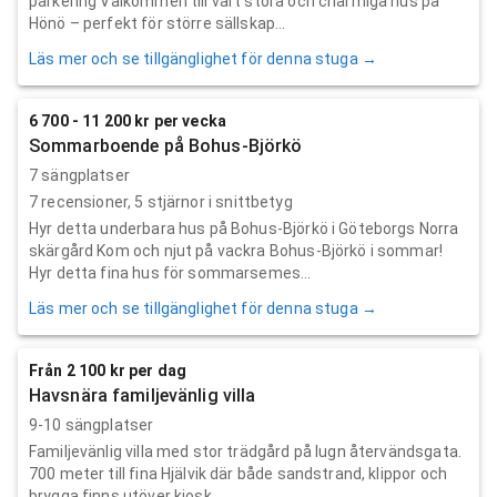
parkering Välkommen till vårt stora och charmiga hus på
Hönö – perfekt för större sällskap...
Läs mer och se tillgänglighet för denna stuga →
6 700 - 11 200 kr per vecka
Sommarboende på Bohus-Björkö
7 sängplatser
7
recensioner,
5
stjärnor i snittbetyg
Hyr detta underbara hus på Bohus-Björkö i Göteborgs Norra
skärgård Kom och njut på vackra Bohus-Björkö i sommar!
Hyr detta fina hus för sommarsemes...
Läs mer och se tillgänglighet för denna stuga →
Från 2 100 kr per dag
Havsnära familjevänlig villa
9-10 sängplatser
Familjevänlig villa med stor trädgård på lugn återvändsgata.
700 meter till fina Hjälvik där både sandstrand, klippor och
brygga finns utöver kiosk...