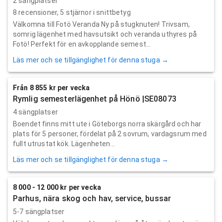
2 sängplatser
8
recensioner,
5
stjärnor i snittbetyg
Välkomna till Fotö Veranda Ny på stugknuten! Trivsam,
somrig lägenhet med havsutsikt och veranda uthyres på
Fotö! Perfekt för en avkopplande semest...
Läs mer och se tillgänglighet för denna stuga →
Från 8 855 kr per vecka
Rymlig semesterlägenhet på Hönö |SE08073
4 sängplatser
Boendet finns mitt ute i Göteborgs norra skärgård och har
plats för 5 personer, fördelat på 2 sovrum, vardagsrum med
fullt utrustat kök. Lägenheten...
Läs mer och se tillgänglighet för denna stuga →
8 000 - 12 000 kr per vecka
Parhus, nära skog och hav, service, bussar
5-7 sängplatser