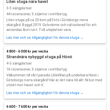
Liten stuga nära havet
3-5 sängplatser
44
recensioner,
5
stjärnor i snittbetyg
Liten stuga på ca 25 kvm på Fotö i Göteborgs norra
skärgård. Byggd 2019. Golvvärme och väl isolerad för att
användas året runt. Två uteplatser vara...
Läs mer och se tillgänglighet för denna stuga →
4 800 - 6 000 kr per vecka
Strandnära nybyggd stuga på Hönö
4-5 sängplatser
16
recensioner,
5
stjärnor i snittbetyg
Välkommen till vårt paradis LillaVillan på underbara Hönö i
Göteborgs norra skärgård! Här är det nära till allt. Ni bor med
utsikt mot havet och V...
Läs mer och se tillgänglighet för denna stuga →
6 600 - 7 600 kr per vecka