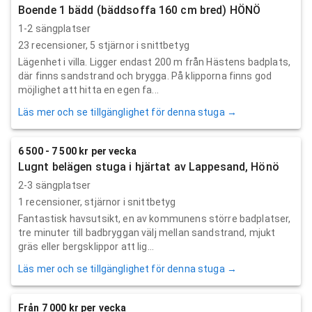
Boende 1 bädd (bäddsoffa 160 cm bred) HÖNÖ
1-2 sängplatser
23
recensioner,
5
stjärnor i snittbetyg
Lägenhet i villa. Ligger endast 200 m från Hästens badplats,
där finns sandstrand och brygga. På klipporna finns god
möjlighet att hitta en egen fa...
Läs mer och se tillgänglighet för denna stuga →
6 500 - 7 500 kr per vecka
Lugnt belägen stuga i hjärtat av Lappesand, Hönö
2-3 sängplatser
1
recensioner,
stjärnor i snittbetyg
Fantastisk havsutsikt, en av kommunens större badplatser,
tre minuter till badbryggan välj mellan sandstrand, mjukt
gräs eller bergsklippor att lig...
Läs mer och se tillgänglighet för denna stuga →
Från 7 000 kr per vecka