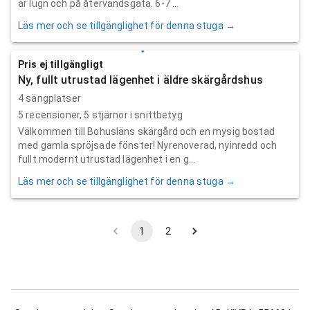
är lugn och på återvändsgata. 6-7 ...
Läs mer och se tillgänglighet för denna stuga →
Pris ej tillgängligt
Ny, fullt utrustad lägenhet i äldre skärgårdshus
4 sängplatser
5
recensioner,
5
stjärnor i snittbetyg
Välkommen till Bohusläns skärgård och en mysig bostad
med gamla spröjsade fönster! Nyrenoverad, nyinredd och
fullt modernt utrustad lägenhet i en g...
Läs mer och se tillgänglighet för denna stuga →
1
2