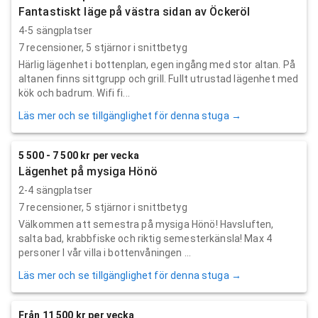
Fantastiskt läge på västra sidan av Öckeröl
4-5 sängplatser
7
recensioner,
5
stjärnor i snittbetyg
Härlig lägenhet i bottenplan, egen ingång med stor altan. På
altanen finns sittgrupp och grill. Fullt utrustad lägenhet med
kök och badrum. Wifi fi...
Läs mer och se tillgänglighet för denna stuga →
5 500 - 7 500 kr per vecka
Lägenhet på mysiga Hönö
2-4 sängplatser
7
recensioner,
5
stjärnor i snittbetyg
Välkommen att semestra på mysiga Hönö! Havsluften,
salta bad, krabbfiske och riktig semesterkänsla! Max 4
personer I vår villa i bottenvåningen ...
Läs mer och se tillgänglighet för denna stuga →
Från 11 500 kr per vecka