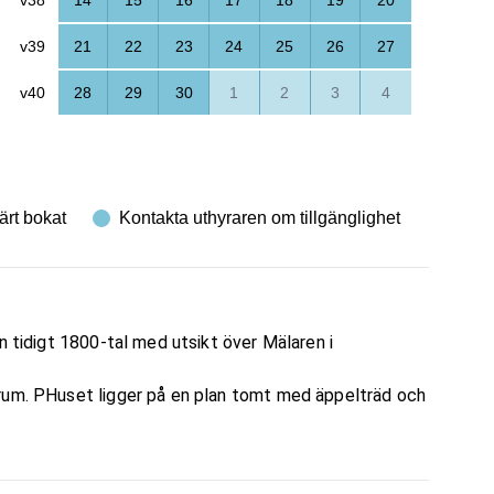
v39
21
22
23
24
25
26
27
v40
28
29
30
1
2
3
4
ärt bokat
Kontakta uthyraren om tillgänglighet
n tidigt 1800-tal med utsikt över Mälaren i
vrum. PHuset ligger på en plan tomt med äppelträd och