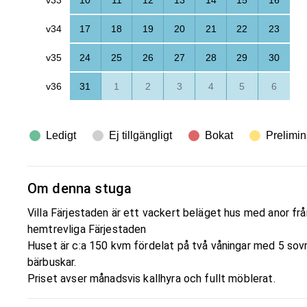
v34
17
18
19
20
21
22
23
v35
24
25
26
27
28
29
30
v36
31
1
2
3
4
5
6
Ledigt
Ej tillgängligt
Bokat
Prelimin
Om denna stuga
Villa Färjestaden är ett vackert beläget hus med anor frå
hemtrevliga Färjestaden
Huset är c:a 150 kvm fördelat på två våningar med 5 so
bärbuskar.
Priset avser månadsvis kallhyra och fullt möblerat.