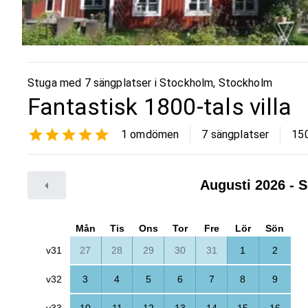
Stuga med 7 sängplatser i
Stockholm
,
Stockholm
Fantastisk 1800-tals villa
1
omdömen
7 sängplatser
15
Augusti 2026
- S
Mån
Tis
Ons
Tor
Fre
Lör
Sön
v31
27
28
29
30
31
1
2
v32
3
4
5
6
7
8
9
v33
10
11
12
13
14
15
16