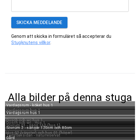
SKICKA MEDDELANDE
Genom att skicka in formuläret så accepterar du
Stugknutens villkor
.
Alla bilder på denna stuga
Vardagsrum - köket hus 1
Vardagsrum hus 1
Vardagsrum hus 1
Dusch och wc hus 1
Dusch och wc - Hus 1
Sovrum 01 - säng 160 (hus 1)
Sovrum 2 - sängar 120cm och 80cm
Hus 02 (vänster) och hus 01 (höger)
Tomtbaksidan - naturreservat
Gård