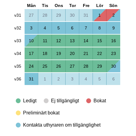
Mån
Tis
Ons
Tor
Fre
Lör
Sön
v31
27
28
29
30
31
1
2
v32
3
4
5
6
7
8
9
v33
10
11
12
13
14
15
16
v34
17
18
19
20
21
22
23
v35
24
25
26
27
28
29
30
v36
31
1
2
3
4
5
6
Ledigt
Ej tillgängligt
Bokat
Preliminärt bokat
Kontakta uthyraren om tillgänglighet