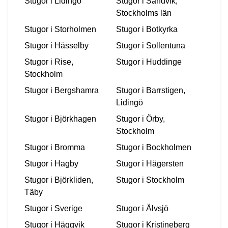
Stugor i
Lidingö
Stugor i
Sandvik,
Stockholms län
Stugor i
Storholmen
Stugor i
Botkyrka
Stugor i
Hässelby
Stugor i
Sollentuna
Stugor i
Rise,
Stugor i
Huddinge
Stockholm
Stugor i
Bergshamra
Stugor i
Barrstigen,
Lidingö
Stugor i
Björkhagen
Stugor i
Örby,
Stockholm
Stugor i
Bromma
Stugor i
Bockholmen
Stugor i
Hagby
Stugor i
Hägersten
Stugor i
Björkliden,
Stugor i
Stockholm
Täby
Stugor i
Sverige
Stugor i
Älvsjö
Stugor i
Häggvik
Stugor i
Kristineberg