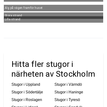
Älg på vägen framför huset
Stora strand
Lilla strand
Hitta fler stugor i
närheten av Stockholm
Stugor i
Uppland
Stugor i
Värmdö
Stugor i
Södertälje
Stugor i
Haninge
Stugor i
Roslagen
Stugor i
Tyresö