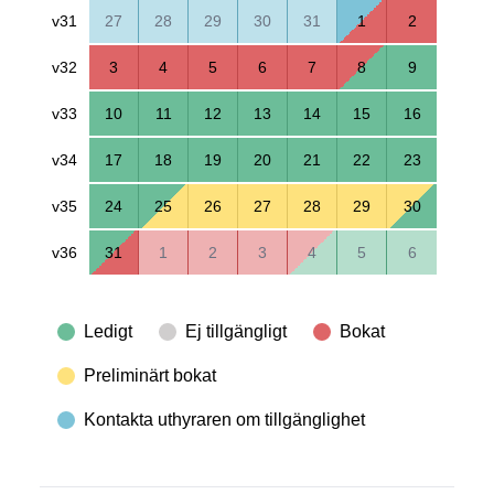
v31
27
28
29
30
31
1
2
v32
3
4
5
6
7
8
9
v33
10
11
12
13
14
15
16
v34
17
18
19
20
21
22
23
v35
24
25
26
27
28
29
30
v36
31
1
2
3
4
5
6
Ledigt
Ej tillgängligt
Bokat
Preliminärt bokat
Kontakta uthyraren om tillgänglighet