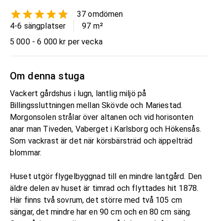
37
omdömen
4-6 sängplatser
97
m²
5 000 - 6 000 kr per vecka
Om denna stuga
Vackert gårdshus i lugn, lantlig miljö på
Billingssluttningen mellan Skövde och Mariestad.
Morgonsolen strålar över altanen och vid horisonten
anar man Tiveden, Vaberget i Karlsborg och Hökensås.
Som vackrast är det när körsbärsträd och äppelträd
blommar.
Huset utgör flygelbyggnad till en mindre lantgård. Den
äldre delen av huset är timrad och flyttades hit 1878.
Här finns två sovrum, det större med två 105 cm
sängar, det mindre har en 90 cm och en 80 cm säng.