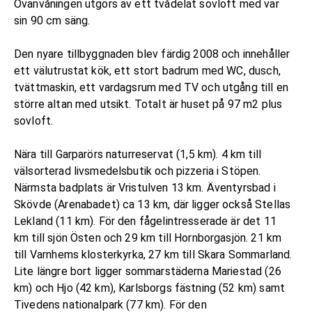
Ovanvåningen utgörs av ett tvådelat sovloft med var
sin 90 cm säng.
Den nyare tillbyggnaden blev färdig 2008 och innehåller
ett välutrustat kök, ett stort badrum med WC, dusch,
tvättmaskin, ett vardagsrum med TV och utgång till en
större altan med utsikt. Totalt är huset på 97 m2 plus
sovloft.
Nära till Garparörs naturreservat (1,5 km). 4 km till
välsorterad livsmedelsbutik och pizzeria i Stöpen.
Närmsta badplats är Vristulven 13 km. Äventyrsbad i
Skövde (Arenabadet) ca 13 km, där ligger också Stellas
Lekland (11 km). För den fågelintresserade är det 11
km till sjön Östen och 29 km till Hornborgasjön. 21 km
till Varnhems klosterkyrka, 27 km till Skara Sommarland.
Lite längre bort ligger sommarstäderna Mariestad (26
km) och Hjo (42 km), Karlsborgs fästning (52 km) samt
Tivedens nationalpark (77 km). För den