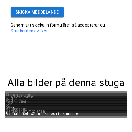
SKICKA MEDDELANDE
Genom att skicka in formuläret så accepterar du
Stugknutens villkor
.
Alla bilder på denna stuga
Stora sovrummet
Lilla sovrummet
Sovloft öster
Sovloft väster
Kök
Kök
Vardagsrum
Vardagsrum mot altan
Badrum med tvättmaskin och torktumlare