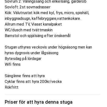
Sovrum 2: Våningssäng och enkelsäng, garderob
Sovloft: 2st sovmadrasser
Kök: Välutrustat kök med kyl, frys, micro, spishäll,
inbyggnadsugn, kaffebryggare,vattenkokare.
Allrum med TV, Viasat kanalpaket
WC/dusch med tvättmaskin
Barnstol och spjälsäng efter önskemål
Stugan uthyres veckovis under högsäsong men kan
hyras dygnsvis under lågsäsong
Bytesdag på lördagar
Wifi finns
Sänglinne finns att hyra
Cyklar finns att hyra 200kr/vecka
Rökfritt
Priser för att hyra denna stuga