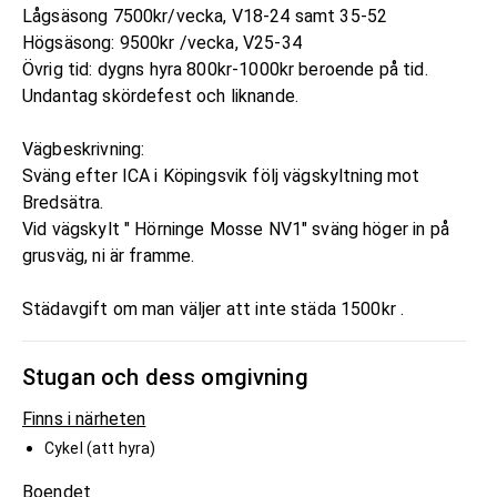
Lågsäsong 7500kr/vecka, V18-24 samt 35-52
Högsäsong: 9500kr /vecka, V25-34
Övrig tid: dygns hyra 800kr-1000kr beroende på tid.
Undantag skördefest och liknande.
Vägbeskrivning:
Sväng efter ICA i Köpingsvik följ vägskyltning mot
Bredsätra.
Vid vägskylt " Hörninge Mosse NV1" sväng höger in på
grusväg, ni är framme.
Städavgift om man väljer att inte städa 1500kr .
Stugan och dess omgivning
Finns i närheten
Cykel (att hyra)
Boendet