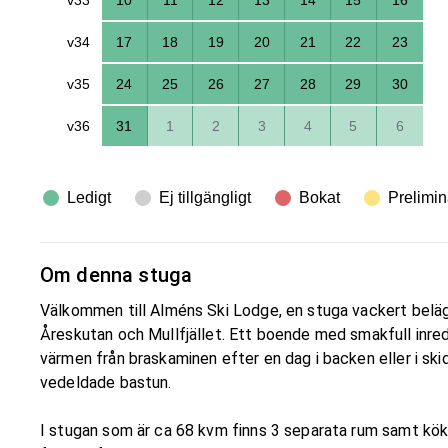
v34
17
18
19
20
21
22
23
v35
24
25
26
27
28
29
30
v36
31
1
2
3
4
5
6
Ledigt
Ej tillgängligt
Bokat
Prelimin
Om denna stuga
Välkommen till Alméns Ski Lodge, en stuga vackert beläge
Åreskutan och Mullfjället. Ett boende med smakfull inredn
värmen från braskaminen efter en dag i backen eller i ski
vedeldade bastun.
I stugan som är ca 68 kvm finns 3 separata rum samt kök