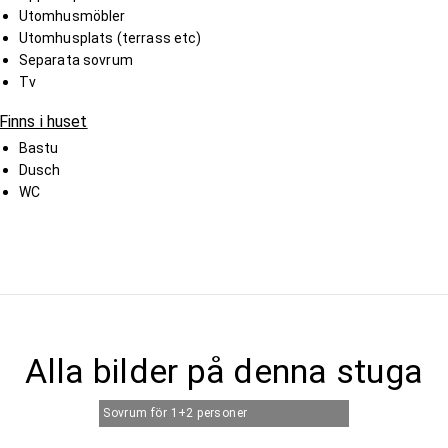
Utomhusmöbler
Utomhusplats (terrass etc)
Separata sovrum
Tv
Finns i huset
Bastu
Dusch
WC
Alla bilder på denna stuga
Sovrum för 1+2 personer