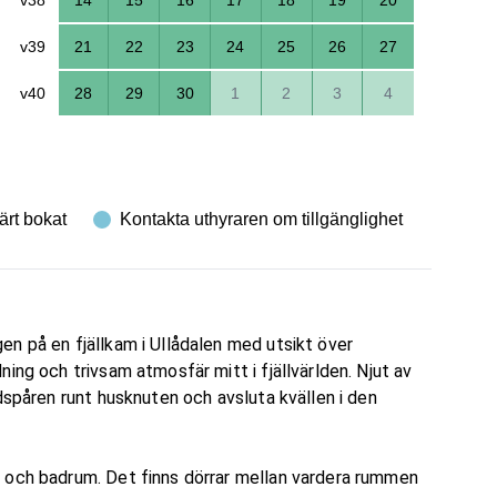
v39
21
22
23
24
25
26
27
v40
28
29
30
1
2
3
4
ärt bokat
Kontakta uthyraren om tillgänglighet
n på en fjällkam i Ullådalen med utsikt över
ing och trivsam atmosfär mitt i fjällvärlden. Njut av
dspåren runt husknuten och avsluta kvällen i den
 och badrum. Det finns dörrar mellan vardera rummen