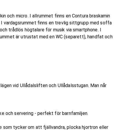
skin och micro. I allrummet finns en Contura braskamin
 I vardagsrummet finns en trevlig sittgrupp med soffa
 och trådlös högtalare för musik via smartphone. I
rummet är utrustat med en WC (separett), handfat och
ägen vid Ullådalsliften och Ullådalsstugan. Man når
e och servering - perfekt för barnfamiljen.
 som tycker om att fjällvandra, plocka hjortron eller