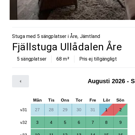
Stuga med 5 sängplatser i
Åre
,
Jämtland
Fjällstuga Ullådalen Åre
5 sängplatser
68
m²
Pris ej tillgängligt
Augusti 2026
- S
Mån
Tis
Ons
Tor
Fre
Lör
Sön
v31
27
28
29
30
31
1
2
v32
3
4
5
6
7
8
9
v33
10
11
12
13
14
15
16