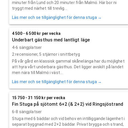
minuter från Lund och 20 minuter från Malmö. Här bor ni
tryggt med närhet till trevlig...
Läs mer och se tillgänglighet för denna stuga →
4 500 - 6 500 kr per vecka
Underbart gästhus med lantligt läge
4-6 sängplatser
2
recensioner,
5
stjärnor i snittbetyg
På vår gård en klassisk gammal skånelänga har du möjlighet
att hyra vårt underbara gästhus. Det ligger avskilt på landet
men nära till Malmö i väst...
Läs mer och se tillgänglighet för denna stuga →
15 750 - 31 150 kr per vecka
Fin Stuga på sjötomt 6+2 (& 2+2) vid Ringsjöstrand
6-8 sängplatser
Stuga med 6 bäddar och vid behov en intilliggande lägenhet i
separat byggnad med 2+2 bäddar. Privat brygga och strand,