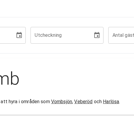
Utcheckning
Antal gäs
omb
or att hyra i områden som
Vombsjön
,
Veberöd
och
Harlösa
.