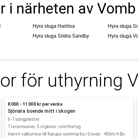
er i närheten av Vomb
d
Hyra stuga
Harlösa
Hyra stuga
S
Hyra stuga
Södra Sandby
Hyra stuga
Vo
or för uthyrning
8 000 - 11 000 kr per vecka
Sjönära boende mitt i skogen
6-7 sängplatser
7
recensioner,
5
stjärnor i snittbetyg
Varmt välkomna till Karups sommarby i Sövde - 450m från