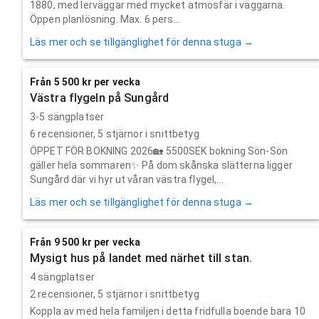
1880, med lerväggar med mycket atmosfär i väggarna.
Öppen planlösning. Max. 6 pers...
Läs mer och se tillgänglighet för denna stuga →
Från 5 500 kr per vecka
Västra flygeln på Sungård
3-5 sängplatser
6
recensioner,
5
stjärnor i snittbetyg
ÖPPET FÖR BOKNING 2026🏡 5500SEK bokning Sön-Sön
gäller hela sommaren✨️ På dom skånska slätterna ligger
Sungård där vi hyr ut våran västra flygel,...
Läs mer och se tillgänglighet för denna stuga →
Från 9 500 kr per vecka
Mysigt hus på landet med närhet till stan.
4 sängplatser
2
recensioner,
5
stjärnor i snittbetyg
Koppla av med hela familjen i detta fridfulla boende bara 10