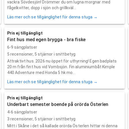
vackra Sövdesjön! Drömmer du om lugna morgnar med
fågelkvitter, dopp i sjön och grillkväl...
Läs mer och se tillgänglighet för denna stuga →
Pris ej tillgängligt
Fint hus med egen brygga - bra fiske
6-9 sängplatser
5
recensioner,
5
stjärnor i snittbetyg
Attraktivt hus. 2026 nu öppet för uthyrning! Egen badplats
20 m från fint hus vid Vombsjön. Fin aluminiumbåt Kimple
440 Adventure med Honda 5 hk mo...
Läs mer och se tillgänglighet för denna stuga →
Pris ej tillgängligt
Underbart semester boende på orörda Österlen
4-6 sängplatser
3
recensioner,
5
stjärnor i snittbetyg
Mitt i Skåne i det så kallade orörda Österlen hittar ni denna