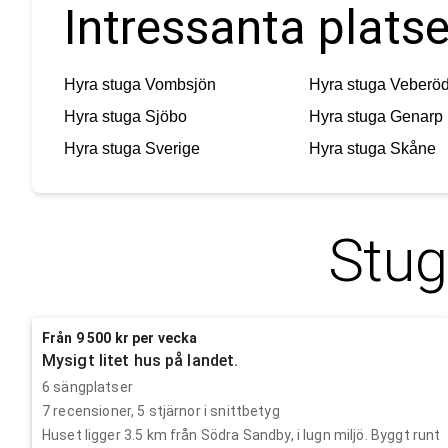
Intressanta plats
Hyra stuga
Vombsjön
Hyra stuga
Veberö
Hyra stuga
Sjöbo
Hyra stuga
Genarp
Hyra stuga
Sverige
Hyra stuga
Skåne
Stug
Från 9 500 kr per vecka
Mysigt litet hus på landet.
6 sängplatser
7
recensioner,
5
stjärnor i snittbetyg
Huset ligger 3.5 km från Södra Sandby, i lugn miljö. Byggt runt