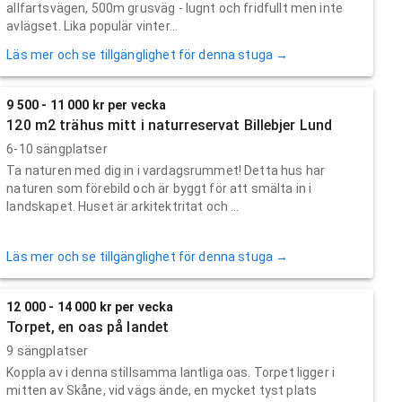
allfartsvägen, 500m grusväg - lugnt och fridfullt men inte
avlägset. Lika populär vinter...
Läs mer och se tillgänglighet för denna stuga →
9 500 - 11 000 kr per vecka
120 m2 trähus mitt i naturreservat Billebjer Lund
6-10 sängplatser
Ta naturen med dig in i vardagsrummet! Detta hus har
naturen som förebild och är byggt för att smälta in i
landskapet. Huset är arkitektritat och ...
Läs mer och se tillgänglighet för denna stuga →
12 000 - 14 000 kr per vecka
Torpet, en oas på landet
9 sängplatser
Koppla av i denna stillsamma lantliga oas. Torpet ligger i
mitten av Skåne, vid vägs ände, en mycket tyst plats