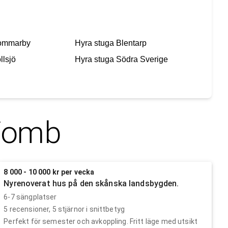
ommarby
Hyra stuga
Blentarp
llsjö
Hyra stuga
Södra Sverige
Vomb
8 000 - 10 000 kr per vecka
Nyrenoverat hus på den skånska landsbygden.
6-7 sängplatser
5
recensioner,
5
stjärnor i snittbetyg
Perfekt för semester och avkoppling. Fritt läge med utsikt