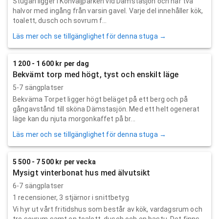
Stugan ligger i Konvaljparken vid Dämstasjön och har två
halvor med ingång från varsin gavel. Varje del innehåller kök,
toalett, dusch och sovrum f...
Läs mer och se tillgänglighet för denna stuga →
1 200 - 1 600 kr per dag
Bekvämt torp med högt, tyst och enskilt läge
5-7 sängplatser
Bekväma Torpet ligger högt beläget på ett berg och på
gångavstånd till sköna Dämstasjön. Med ett helt ogenerat
läge kan du njuta morgonkaffet på br...
Läs mer och se tillgänglighet för denna stuga →
5 500 - 7 500 kr per vecka
Mysigt vinterbonat hus med älvutsikt
6-7 sängplatser
1
recensioner,
3
stjärnor i snittbetyg
Vi hyr ut vårt fritidshus som består av kök, vardagsrum och
tre sovrum samt en toalett, dusch och en bastu. Det finns