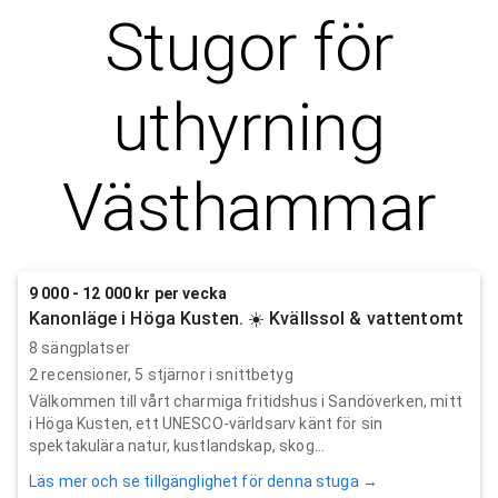
Stugor för
uthyrning
Västhammar
9 000 - 12 000 kr per vecka
Kanonläge i Höga Kusten. ☀️ Kvällssol & vattentomt
8 sängplatser
2
recensioner,
5
stjärnor i snittbetyg
Välkommen till vårt charmiga fritidshus i Sandöverken, mitt
i Höga Kusten, ett UNESCO-världsarv känt för sin
spektakulära natur, kustlandskap, skog...
Läs mer och se tillgänglighet för denna stuga →