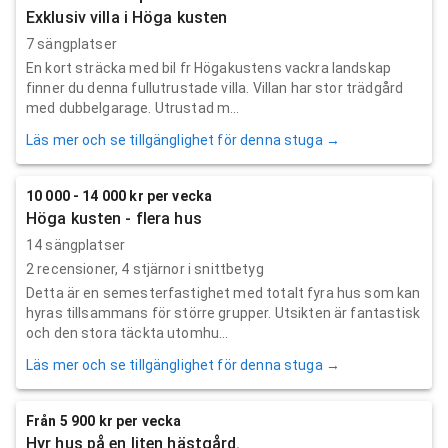
Exklusiv villa i Höga kusten
7 sängplatser
En kort sträcka med bil fr Högakustens vackra landskap
finner du denna fullutrustade villa. Villan har stor trädgård
med dubbelgarage. Utrustad m...
Läs mer och se tillgänglighet för denna stuga →
10 000 - 14 000 kr per vecka
Höga kusten - flera hus
14 sängplatser
2
recensioner,
4
stjärnor i snittbetyg
Detta är en semesterfastighet med totalt fyra hus som kan
hyras tillsammans för större grupper. Utsikten är fantastisk
och den stora täckta utomhu...
Läs mer och se tillgänglighet för denna stuga →
Från 5 900 kr per vecka
Hyr hus på en liten hästgård.