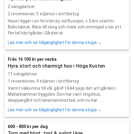
2 sängplatser
2
recensioner,
5
stjärnor i snittbetyg
Huset ligger i en fin liten by vid Bussjön, c 5 km utanför
Bollstabruk. Nära till skog och mark och omringad utav ett
flertal hästgårdar. Gården är...
Läs mer och se tillgänglighet för denna stuga →
Från 16 100 kr per vecka
Hyra stort och charmigt hus i Höga Kusten
11 sängplatser
1
recensioner,
4
stjärnor i snittbetyg
Varmt välkomna till vår gård! 1844 sägs det att gården i
Mellanhammar byggdes. Den har varit tingshus,
skeppargård och länsmansbostad, och nu har ...
Läs mer och se tillgänglighet för denna stuga →
600 - 800 kr per dag
Torp med högt, tyst & soligt läge