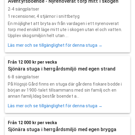
Äventyrsboende - Nyrenoverat torp mitt i skogen
2-4 sängplatser
1
recensioner,
4
stjärnor i snittbetyg
En möjlighet att bryta av från vardagen i ett nyrenoverat
torp med enskilt läge mitt ute i skogen utan el och vatten.
Upplev skogsmiljön helt utan ...
Läs mer och se tillgänglighet för denna stuga →
Från 12 000 kr per vecka
Sjönära stuga i herrgårdsmiljö med egen strand
6-8 sängplatser
På Högsjö Gård finns en stuga där gårdens fiskare bodde i
början av 1900-talet tillsammans med sin familj och en
annan familj.Idag består boendet a...
Läs mer och se tillgänglighet för denna stuga →
Från 12 000 kr per vecka
Sjönära stuga i herrgårdsmiljö med egen brygga