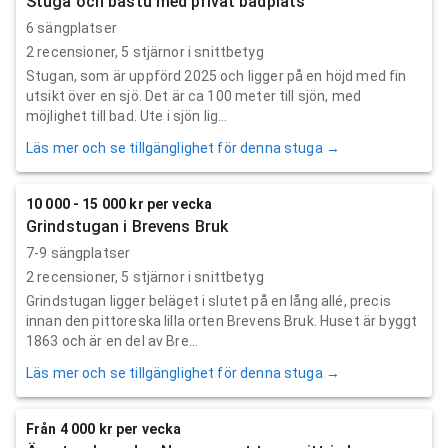
Stuga och bastu med privat badplats
6 sängplatser
2
recensioner,
5
stjärnor i snittbetyg
Stugan, som är uppförd 2025 och ligger på en höjd med fin
utsikt över en sjö. Det är ca 100 meter till sjön, med
möjlighet till bad. Ute i sjön lig...
Läs mer och se tillgänglighet för denna stuga →
10 000 - 15 000 kr per vecka
Grindstugan i Brevens Bruk
7-9 sängplatser
2
recensioner,
5
stjärnor i snittbetyg
Grindstugan ligger beläget i slutet på en lång allé, precis
innan den pittoreska lilla orten Brevens Bruk. Huset är byggt
1863 och är en del av Bre...
Läs mer och se tillgänglighet för denna stuga →
Från 4 000 kr per vecka