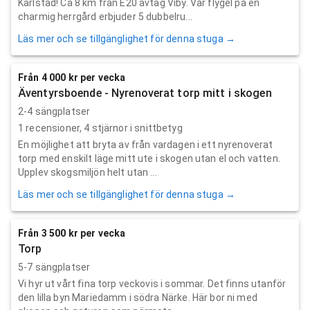
Karlstad! Ca 8 km från E20 avtag Viby. Vår flygel på en
charmig herrgård erbjuder 5 dubbelru...
Läs mer och se tillgänglighet för denna stuga →
Från 4 000 kr per vecka
Äventyrsboende - Nyrenoverat torp mitt i skogen
2-4 sängplatser
1
recensioner,
4
stjärnor i snittbetyg
En möjlighet att bryta av från vardagen i ett nyrenoverat
torp med enskilt läge mitt ute i skogen utan el och vatten.
Upplev skogsmiljön helt utan ...
Läs mer och se tillgänglighet för denna stuga →
Från 3 500 kr per vecka
Torp
5-7 sängplatser
Vi hyr ut vårt fina torp veckovis i sommar. Det finns utanför
den lilla byn Mariedamm i södra Närke. Här bor ni med