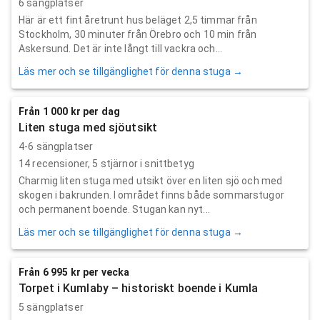
6 sängplatser
Här är ett fint åretrunt hus beläget 2,5 timmar från
Stockholm, 30 minuter från Örebro och 10 min från
Askersund. Det är inte långt till vackra och...
Läs mer och se tillgänglighet för denna stuga →
Från 1 000 kr per dag
Liten stuga med sjöutsikt
4-6 sängplatser
14
recensioner,
5
stjärnor i snittbetyg
Charmig liten stuga med utsikt över en liten sjö och med
skogen i bakrunden. I området finns både sommarstugor
och permanent boende. Stugan kan nyt...
Läs mer och se tillgänglighet för denna stuga →
Från 6 995 kr per vecka
Torpet i Kumlaby – historiskt boende i Kumla
5 sängplatser