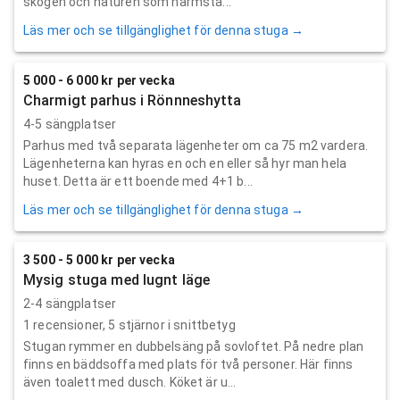
skogen och naturen som närmsta...
Läs mer och se tillgänglighet för denna stuga →
5 000 - 6 000 kr per vecka
Charmigt parhus i Rönnneshytta
4-5 sängplatser
Parhus med två separata lägenheter om ca 75 m2 vardera.
Lägenheterna kan hyras en och en eller så hyr man hela
huset. Detta är ett boende med 4+1 b...
Läs mer och se tillgänglighet för denna stuga →
3 500 - 5 000 kr per vecka
Mysig stuga med lugnt läge
2-4 sängplatser
1
recensioner,
5
stjärnor i snittbetyg
Stugan rymmer en dubbelsäng på sovloftet. På nedre plan
finns en bäddsoffa med plats för två personer. Här finns
även toalett med dusch. Köket är u...