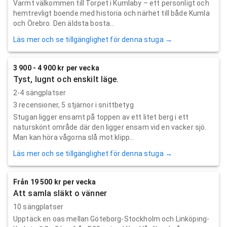
Varmt välkommen till Torpet i Kumlaby – ett personligt och
hemtrevligt boende med historia och närhet till både Kumla
och Örebro. Den äldsta bosta...
Läs mer och se tillgänglighet för denna stuga →
3 900 - 4 900 kr per vecka
Tyst, lugnt och enskilt läge.
2-4 sängplatser
3
recensioner,
5
stjärnor i snittbetyg
Stugan ligger ensamt på toppen av ett litet berg i ett
naturskönt område där den ligger ensam vid en vacker sjö.
Man kan höra vågorna slå mot klipp...
Läs mer och se tillgänglighet för denna stuga →
Från 19 500 kr per vecka
Att samla släkt o vänner
10 sängplatser
Upptäck en oas mellan Göteborg-Stockholm och Linköping-