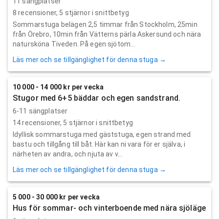
11 sängplatser
8
recensioner,
5
stjärnor i snittbetyg
Sommarstuga belägen 2,5 timmar från Stockholm, 25min
från Örebro, 10min från Vätterns pärla Askersund och nära
natursköna Tiveden. På egen sjötom...
Läs mer och se tillgänglighet för denna stuga →
10 000 - 14 000 kr per vecka
Stugor med 6+5 bäddar och egen sandstrand.
6-11 sängplatser
14
recensioner,
5
stjärnor i snittbetyg
Idyllisk sommarstuga med gäststuga, egen strand med
bastu och tillgång till båt. Här kan ni vara för er själva, i
närheten av andra, och njuta av v...
Läs mer och se tillgänglighet för denna stuga →
5 000 - 30 000 kr per vecka
Hus för sommar- och vinterboende med nära sjöläge