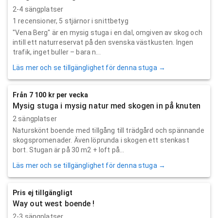
2-4 sängplatser
1
recensioner,
5
stjärnor i snittbetyg
"Vena Berg" är en mysig stuga i en dal, omgiven av skog och
intill ett naturreservat på den svenska västkusten. Ingen
trafik, inget buller – bara n...
Läs mer och se tillgänglighet för denna stuga →
Från 7 100 kr per vecka
Mysig stuga i mysig natur med skogen in på knuten
2 sängplatser
Naturskönt boende med tillgång till trädgård och spännande
skogspromenader. Även löprunda i skogen ett stenkast
bort. Stugan är på 30 m2 + loft på...
Läs mer och se tillgänglighet för denna stuga →
Pris ej tillgängligt
Way out west boende !
2-3 sängplatser