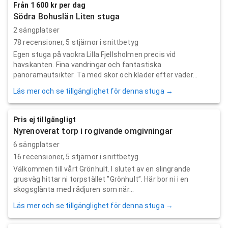
Från 1 600 kr per dag
Södra Bohuslän Liten stuga
2 sängplatser
78
recensioner,
5
stjärnor i snittbetyg
Egen stuga på vackra Lilla Fjellsholmen precis vid
havskanten. Fina vandringar och fantastiska
panoramautsikter. Ta med skor och kläder efter väder...
Läs mer och se tillgänglighet för denna stuga →
Pris ej tillgängligt
Nyrenoverat torp i rogivande omgivningar
6 sängplatser
16
recensioner,
5
stjärnor i snittbetyg
Välkommen till vårt Grönhult. I slutet av en slingrande
grusväg hittar ni torpstället ”Grönhult”. Här bor ni i en
skogsglänta med rådjuren som när...
Läs mer och se tillgänglighet för denna stuga →