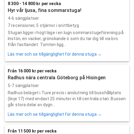
8 300 - 14 800 kr per vecka
Hyr vår ljusa, fina sommarstuga!
4-6 sängplatser
7
recensioner,
5
stjärnor i snittbetyg
Stugan ligger i högt läge i en lugn sommarstugeförening på
Instön, en vacker, grönskande ö som du tar dig till via bro
från fastlandet. Tomten ligg...
Läs mer och se tillgänglighet för denna stuga →
Från 16 000 kr per vecka
Radhus nära centrala Göteborg på Hisingen
5-7 sängplatser
Radhus beläget i Tuve precis i anslutning till busshållplats
(linje 17) med endast 25 minuter in till centrala stan. Bussen
går stora delar av dygn...
Läs mer och se tillgänglighet för denna stuga →
Från 11 500 kr per vecka