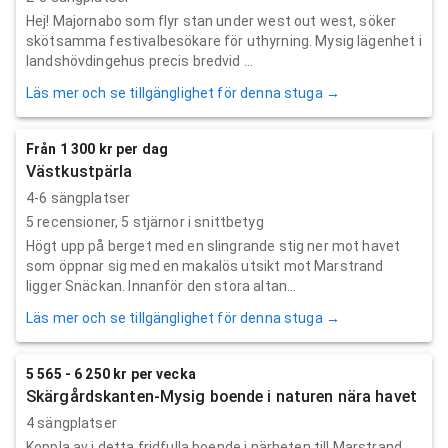
Hej! Majornabo som flyr stan under west out west, söker
skötsamma festivalbesökare för uthyrning. Mysig lägenhet i
landshövdingehus precis bredvid ...
Läs mer och se tillgänglighet för denna stuga →
Från 1 300 kr per dag
Västkustpärla
4-6 sängplatser
5
recensioner,
5
stjärnor i snittbetyg
Högt upp på berget med en slingrande stig ner mot havet
som öppnar sig med en makalös utsikt mot Marstrand
ligger Snäckan. Innanför den stora altan...
Läs mer och se tillgänglighet för denna stuga →
5 565 - 6 250 kr per vecka
Skärgårdskanten-Mysig boende i naturen nära havet
4 sängplatser
Koppla av i detta fridfulla boende i närheten till Marstrand