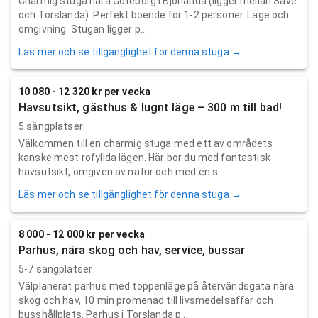
Charmig stuga nära Göteborg i Björlanda (ligger mellan Säve
och Torslanda). Perfekt boende för 1-2 personer. Läge och
omgivning: Stugan ligger p...
Läs mer och se tillgänglighet för denna stuga →
10 080 - 12 320 kr per vecka
Havsutsikt, gästhus & lugnt läge – 300 m till bad!
5 sängplatser
Välkommen till en charmig stuga med ett av områdets
kanske mest rofyllda lägen. Här bor du med fantastisk
havsutsikt, omgiven av natur och med en s...
Läs mer och se tillgänglighet för denna stuga →
8 000 - 12 000 kr per vecka
Parhus, nära skog och hav, service, bussar
5-7 sängplatser
Välplanerat parhus med toppenläge på återvändsgata nära
skog och hav, 10 min promenad till livsmedelsaffär och
busshållplats. Parhus i Torslanda p...