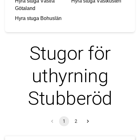
Hyra stuga
Västra
Hyra stuga
Västkusten
Götaland
Hyra stuga
Bohuslän
Stugor för
uthyrning
Stubberöd
1
2