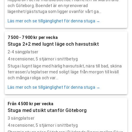
och Göteborg. Boendet är en nyrenoverad
lägenhet/gäststuga som ligger ovanför vårt ga...
Läs mer och se tillgänglighet för denna stuga →
7 500 - 7 900 kr per vecka
Stuga 2+2 med lugnt läge och havsutsikt
2-4 sängplatser
4
recensioner,
5
stjärnor i snittbetyg
Stuga i lugnt läge med härlig havsutsikt, nära till bad, sköna
terrasser/uteplatser med soligt läge från morgon till kväll
och många roliga och var...
Läs mer och se tillgänglighet för denna stuga →
Från 4 500 kr per vecka
Stuga med utsikt utanför Göteborg
3 sängplatser
4
recensioner,
5
stjärnor i snittbetyg