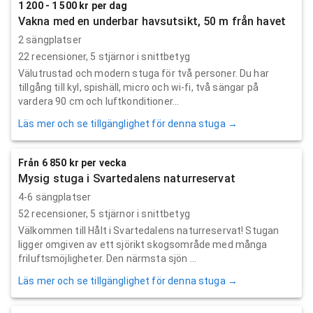
1 200 - 1 500 kr per dag
Vakna med en underbar havsutsikt, 50 m från havet
2 sängplatser
22
recensioner,
5
stjärnor i snittbetyg
Välutrustad och modern stuga för två personer. Du har
tillgång till kyl, spishäll, micro och wi-fi, två sängar på
vardera 90 cm och luftkonditioner...
Läs mer och se tillgänglighet för denna stuga →
Från 6 850 kr per vecka
Mysig stuga i Svartedalens naturreservat
4-6 sängplatser
52
recensioner,
5
stjärnor i snittbetyg
Välkommen till Hålt i Svartedalens naturreservat! Stugan
ligger omgiven av ett sjörikt skogsområde med många
friluftsmöjligheter. Den närmsta sjön ...
Läs mer och se tillgänglighet för denna stuga →