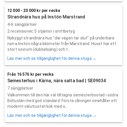
12 000 - 20 000 kr per vecka
Strandnära hus på Instön Marstrand
4-6 sängplatser
2
recensioner,
5
stjärnor i snittbetyg
Nybyggt strandnära hus "där vägen tar slut" på underbara
norra Instön några kilometer från Marstrand. Huset har ett
stort sovrum (dubbelsäng) och t...
Läs mer och se tillgänglighet för denna stuga →
Från 16 576 kr per vecka
Semesterhus i Kärna, nära salta bad | SE09034
7 sängplatser
Välkommen till den här väl tilltagna semesterbostad i södra
Bohuslän med god standard. Första våningen innehåller ett
modernt välutrustat kök med s...
Läs mer och se tillgänglighet för denna stuga →