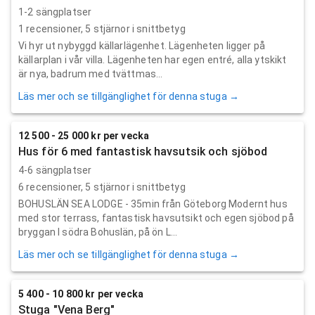
1-2 sängplatser
1
recensioner,
5
stjärnor i snittbetyg
Vi hyr ut nybyggd källarlägenhet. Lägenheten ligger på
källarplan i vår villa. Lägenheten har egen entré, alla ytskikt
är nya, badrum med tvättmas...
Läs mer och se tillgänglighet för denna stuga →
12 500 - 25 000 kr per vecka
Hus för 6 med fantastisk havsutsik och sjöbod
4-6 sängplatser
6
recensioner,
5
stjärnor i snittbetyg
BOHUSLÄN SEA LODGE - 35min från Göteborg Modernt hus
med stor terrass, fantastisk havsutsikt och egen sjöbod på
bryggan I södra Bohuslän, på ön L...
Läs mer och se tillgänglighet för denna stuga →
5 400 - 10 800 kr per vecka
Stuga "Vena Berg"