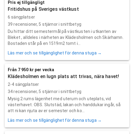
Pris ej tillgängligt
Fritidshus på Sveriges västkust
6 sängplatser
39
recensioner,
5
stjärnor i snittbetyg
Du hittar ditt semestermål på västkusten i utkanten av
Bleket , alldeles i närheten av Klädesholmen och Skärhamn.
Bostaden står på en 1519m2 tomt i...
Läs mer och se tillgänglighet för denna stuga →
Från 7 950 kr per vecka
Klädesholmen en lugn plats att trivas, nära havet!
2-4 sängplatser
34
recensioner,
5
stjärnor i snittbetyg
Mysig 2 rums lägenhet med uterum och uteplats, vid
västerhavet. OBS. Slutstäd, lakan och handdukar ingår, så
att ni kan njuta av er semester och ko...
Läs mer och se tillgänglighet för denna stuga →