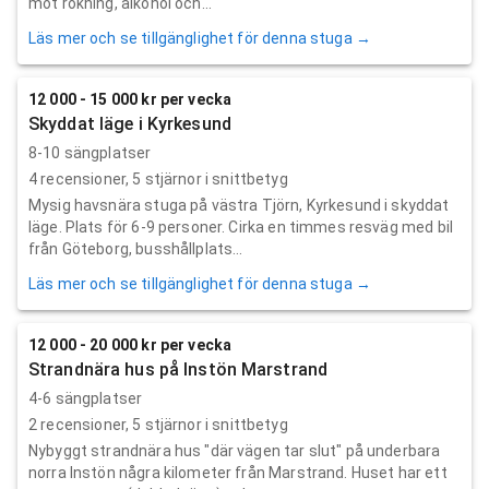
mot rökning, alkohol och...
Läs mer och se tillgänglighet för denna stuga →
12 000 - 15 000 kr per vecka
Skyddat läge i Kyrkesund
8-10 sängplatser
4
recensioner,
5
stjärnor i snittbetyg
Mysig havsnära stuga på västra Tjörn, Kyrkesund i skyddat
läge. Plats för 6-9 personer. Cirka en timmes resväg med bil
från Göteborg, busshållplats...
Läs mer och se tillgänglighet för denna stuga →
12 000 - 20 000 kr per vecka
Strandnära hus på Instön Marstrand
4-6 sängplatser
2
recensioner,
5
stjärnor i snittbetyg
Nybyggt strandnära hus "där vägen tar slut" på underbara
norra Instön några kilometer från Marstrand. Huset har ett