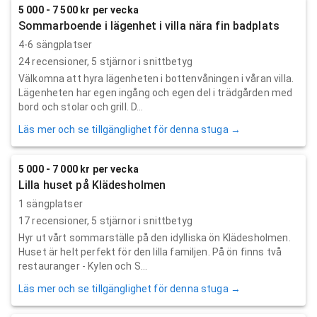
5 000 - 7 500 kr per vecka
Sommarboende i lägenhet i villa nära fin badplats
4-6 sängplatser
24
recensioner,
5
stjärnor i snittbetyg
Välkomna att hyra lägenheten i bottenvåningen i våran villa.
Lägenheten har egen ingång och egen del i trädgården med
bord och stolar och grill. D...
Läs mer och se tillgänglighet för denna stuga →
5 000 - 7 000 kr per vecka
Lilla huset på Klädesholmen
1 sängplatser
17
recensioner,
5
stjärnor i snittbetyg
Hyr ut vårt sommarställe på den idylliska ön Klädesholmen.
Huset är helt perfekt för den lilla familjen. På ön finns två
restauranger - Kylen och S...
Läs mer och se tillgänglighet för denna stuga →