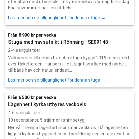
stor altan med utemöbler uthyres veckovis lördag till lördag.
Ena sovrummet har en dubbels...
Läs mer och se tillgänglighet för denna stuga →
Från 8 990 kr per vecka
Stuga med havsutsikt i Rönnäng | SE09148
2-4 sängplatser
Välkommen till denna fräscha stuga byggd 2019 med utsikt
över Hakefjorden. Här bor ni i ett lugnt område med närhet
till både hav och natur, endast...
Läs mer och se tillgänglighet för denna stuga →
Från 6 500 kr per vecka
Lägenhet i kyrka uthyres veckovis
4-6 sängplatser
10
recensioner,
5
stjärnor i snittbetyg
Hyr vår trevliga lägenhet i sommar veckovis. Då lägenheten
ligger i kyrkans byggnad finns förhållningsregler som; Förbud