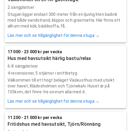
2 sängplatser
Stugan ligger endast 300 meter från en ljuvlig liten badvik
med både sandstrand, klippor och gräsmatta. Här finns ett
allrum med kök, bäddsoffa, få...
Läs mer och se tillgänglighet för denna stuga →
17 000 - 23 000 kr per vecka
Hus med havsutsikt härlig bastu/relax
6-8 sängplatser
4
recensioner,
5
stjärnor i snittbetyg
Välkommen till ett högt beläget Väskusthus med utsikt
över havet, Klädesholmen och Tjörnekalv. Huset är på
155kvm, det finns tre sovrum alla med d...
Läs mer och se tillgänglighet för denna stuga →
11 200 - 21 000 kr per vecka
Fritidshus med havsutsikt, Tjörn/Rönnäng