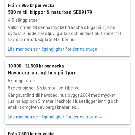
Från 7 966 kr per vecka
500 m till klippor & naturbad SE09179
4-5 sängplatser
Välkommen till denna mycket fräscha stuga på Tjörns
sydöstra udde, med ljuvlig altan och endast 500 meter till
hav och naturbadplats. Här bor ni i ...
Läs mer och se tillgänglighet för denna stuga →
10 000 - 12 500 kr per vecka
Havsnära lantligt hus på Tjörn
6 sängplatser
8
recensioner,
5
stjärnor i snittbetyg
Gångavstånd till havsbad, hus byggt 2004 med mycket
ljusinsläpp och 5 meter i takhöjd. Huset ligger lantlig och
enskilt omgiven av bergsknallar, ek...
Läs mer och se tillgänglighet för denna stuga →
Från 7 500 kr per vecka