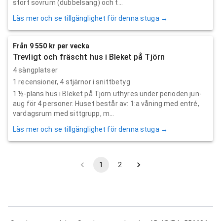
stort sovrum (dubbelsäng) och t...
Läs mer och se tillgänglighet för denna stuga →
Från 9 550 kr per vecka
Trevligt och fräscht hus i Bleket på Tjörn
4 sängplatser
1
recensioner,
4
stjärnor i snittbetyg
1 ½-plans hus i Bleket på Tjörn uthyres under perioden jun-
aug för 4 personer. Huset består av: 1:a våning med entré,
vardagsrum med sittgrupp, m...
Läs mer och se tillgänglighet för denna stuga →
1
2