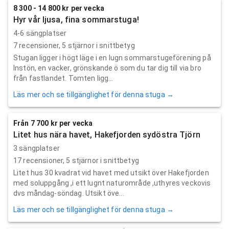
8 300 - 14 800 kr per vecka
Hyr vår ljusa, fina sommarstuga!
4-6 sängplatser
7
recensioner,
5
stjärnor i snittbetyg
Stugan ligger i högt läge i en lugn sommarstugeförening på
Instön, en vacker, grönskande ö som du tar dig till via bro
från fastlandet. Tomten ligg...
Läs mer och se tillgänglighet för denna stuga →
Från 7 700 kr per vecka
Litet hus nära havet, Hakefjorden sydöstra Tjörn
3 sängplatser
17
recensioner,
5
stjärnor i snittbetyg
Litet hus 30 kvadrat vid havet med utsikt över Hakefjorden
med soluppgång ,i ett lugnt naturområde ,uthyres veckovis
dvs måndag-söndag. Utsikt öve...
Läs mer och se tillgänglighet för denna stuga →