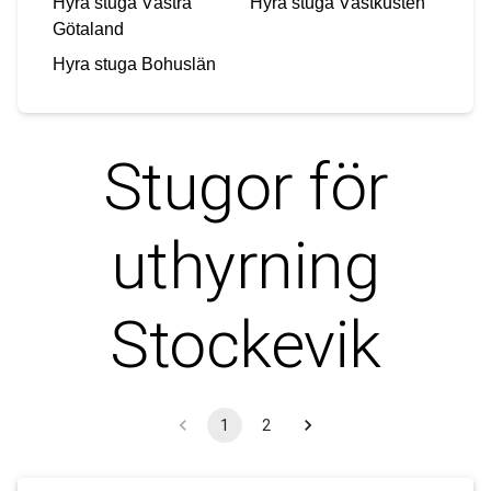
Hyra stuga
Västra
Hyra stuga
Västkusten
Götaland
Hyra stuga
Bohuslän
Stugor för
uthyrning
Stockevik
1
2