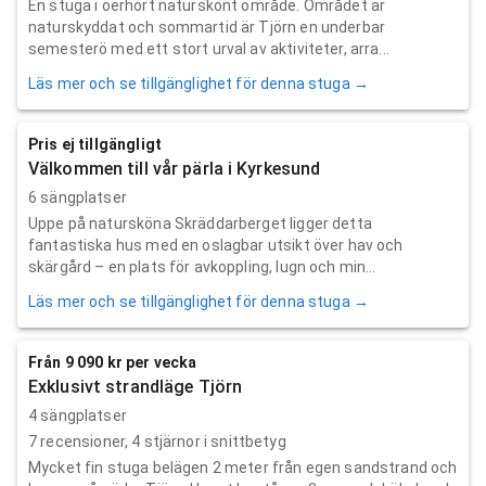
En stuga i oerhört naturskönt område. Området är
naturskyddat och sommartid är Tjörn en underbar
semesterö med ett stort urval av aktiviteter, arra...
Läs mer och se tillgänglighet för denna stuga →
Pris ej tillgängligt
Välkommen till vår pärla i Kyrkesund
6 sängplatser
Uppe på natursköna Skräddarberget ligger detta
fantastiska hus med en oslagbar utsikt över hav och
skärgård – en plats för avkoppling, lugn och min...
Läs mer och se tillgänglighet för denna stuga →
Från 9 090 kr per vecka
Exklusivt strandläge Tjörn
4 sängplatser
7
recensioner,
4
stjärnor i snittbetyg
Mycket fin stuga belägen 2 meter från egen sandstrand och