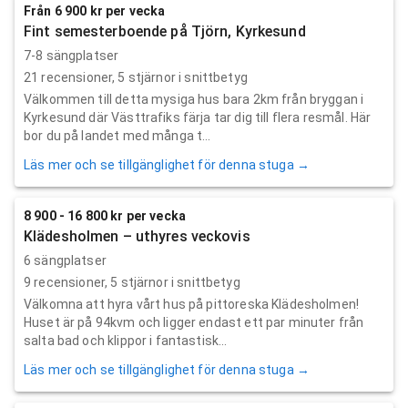
Från 6 900 kr per vecka
Fint semesterboende på Tjörn, Kyrkesund
7-8 sängplatser
21
recensioner,
5
stjärnor i snittbetyg
Välkommen till detta mysiga hus bara 2km från bryggan i
Kyrkesund där Västtrafiks färja tar dig till flera resmål. Här
bor du på landet med många t...
Läs mer och se tillgänglighet för denna stuga →
8 900 - 16 800 kr per vecka
Klädesholmen – uthyres veckovis
6 sängplatser
9
recensioner,
5
stjärnor i snittbetyg
Välkomna att hyra vårt hus på pittoreska Klädesholmen!
Huset är på 94kvm och ligger endast ett par minuter från
salta bad och klippor i fantastisk...
Läs mer och se tillgänglighet för denna stuga →