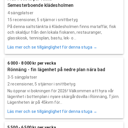
Semesterboende klädesholmen
4 sängplatser
15
recensioner,
5
stjärnor i snittbetyg
På denna saltstänkta ö Klädesholmen finns mataffär, fisk
och skaldjur från den lokala fiskaren, restauranger,
glasskiosk, tennisplan, bastu, lek- o...
Läs mer och se tillgänglighet för denna stuga →
6 000 - 8 000 kr per vecka
Rönnäng - fin lägenhet på nedre plan nära bad
3-5 sängplatser
2
recensioner,
5
stjärnor i snittbetyg
Nu öppnar vi bokningen för 2026! Välkommen att hyra vår
lägenhet i bottenplan i nyare skärgårdsvilla i Rönnäng, Tjörn.
Lägenheten är på 45kvm för...
Läs mer och se tillgänglighet för denna stuga →
5 500 - 6 500 kr per vecka