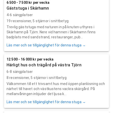
6 500 - 7 500 kr per vecka
Gäststuga i Skärhamn
4-6 sängplatser
19
recensioner,
5
stjärnor i snittbetyg
Trevlig gäststuga med naturen in på knuten uthyres i
Skärhamn på Tjörn. Nere vid hamnen i Skärhamn finns
badplats med sandstrand, restauranger, pub...
Läs mer och se tillgänglighet för denna stuga →
12 500 - 16 000 kr per vecka
Härligt hus och trägård på västra Tjörn
6-8 sängplatser
8
recensioner,
5
stjärnor i snittbetyg
Välkommen till ett trivsamt hus med öppen planlösning och
närhet till havet och västkustens vackra skärgård. På
mellanvåningen inbjuder det ljusa k...
Läs mer och se tillgänglighet för denna stuga →