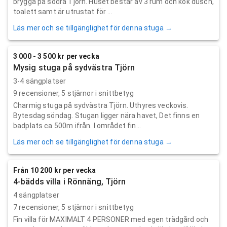
brygga på södra Tjörn. Huset består av 3 rum och kök dusch,
toalett samt är utrustat för ...
Läs mer och se tillgänglighet för denna stuga →
3 000 - 3 500 kr per vecka
Mysig stuga på sydvästra Tjörn
3-4 sängplatser
9
recensioner,
5
stjärnor i snittbetyg
Charmig stuga på sydvästra Tjörn. Uthyres veckovis.
Bytesdag söndag. Stugan ligger nära havet, Det finns en
badplats ca 500m ifrån. I området fin...
Läs mer och se tillgänglighet för denna stuga →
Från 10 200 kr per vecka
4-bädds villa i Rönnäng, Tjörn
4 sängplatser
7
recensioner,
5
stjärnor i snittbetyg
Fin villa för MAXIMALT 4 PERSONER med egen trädgård och