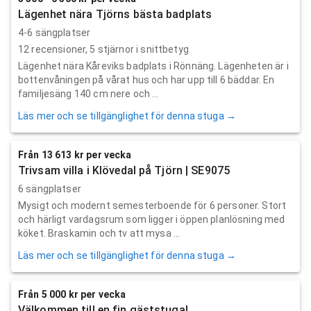
Lägenhet nära Tjörns bästa badplats
4-6 sängplatser
12
recensioner,
5
stjärnor i snittbetyg
Lägenhet nära Kåreviks badplats i Rönnäng. Lägenheten är i
bottenvåningen på vårat hus och har upp till 6 bäddar. En
familjesäng 140 cm nere och ...
Läs mer och se tillgänglighet för denna stuga →
Från 13 613 kr per vecka
Trivsam villa i Klövedal på Tjörn | SE9075
6 sängplatser
Mysigt och modernt semesterboende för 6 personer. Stort
och härligt vardagsrum som ligger i öppen planlösning med
köket. Braskamin och tv att mysa ...
Läs mer och se tillgänglighet för denna stuga →
Från 5 000 kr per vecka
Välkommen till en fin gäststuga!