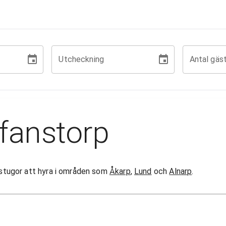
Utcheckning
Antal gäs
fanstorp
0 stugor att hyra i områden som
Åkarp
,
Lund
och
Alnarp
.