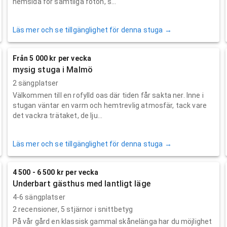
hemsida för samtliga foton, s...
Läs mer och se tillgänglighet för denna stuga →
Från 5 000 kr per vecka
mysig stuga i Malmö
2 sängplatser
Välkommen till en rofylld oas där tiden får sakta ner. Inne i
stugan väntar en varm och hemtrevlig atmosfär, tack vare
det vackra trätaket, de lju...
Läs mer och se tillgänglighet för denna stuga →
4 500 - 6 500 kr per vecka
Underbart gästhus med lantligt läge
4-6 sängplatser
2
recensioner,
5
stjärnor i snittbetyg
På vår gård en klassisk gammal skånelänga har du möjlighet