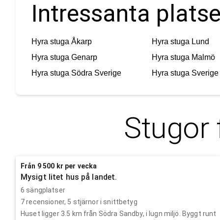
Intressanta platse
Hyra stuga
Åkarp
Hyra stuga
Lund
Hyra stuga
Genarp
Hyra stuga
Malmö
Hyra stuga
Södra Sverige
Hyra stuga
Sverige
Stugor 
Från 9 500 kr per vecka
Mysigt litet hus på landet.
6 sängplatser
7
recensioner,
5
stjärnor i snittbetyg
Huset ligger 3.5 km från Södra Sandby, i lugn miljö. Byggt runt