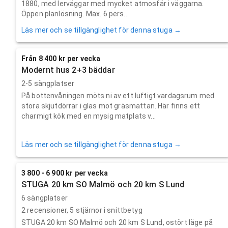
1880, med lerväggar med mycket atmosfär i väggarna.
Öppen planlösning. Max. 6 pers...
Läs mer och se tillgänglighet för denna stuga →
Från 8 400 kr per vecka
Modernt hus 2+3 bäddar
2-5 sängplatser
På bottenvåningen möts ni av ett luftigt vardagsrum med
stora skjutdörrar i glas mot gräsmattan. Här finns ett
charmigt kök med en mysig matplats v...
Läs mer och se tillgänglighet för denna stuga →
3 800 - 6 900 kr per vecka
STUGA 20 km SO Malmö och 20 km S Lund
6 sängplatser
2
recensioner,
5
stjärnor i snittbetyg
STUGA 20 km SO Malmö och 20 km S Lund, ostört läge på