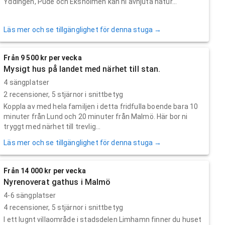
Yddingen, Pude och Eksholmen kan ni avnjuta natur...
Läs mer och se tillgänglighet för denna stuga →
Från 9 500 kr per vecka
Mysigt hus på landet med närhet till stan.
4 sängplatser
2
recensioner,
5
stjärnor i snittbetyg
Koppla av med hela familjen i detta fridfulla boende bara 10
minuter från Lund och 20 minuter från Malmö. Här bor ni
tryggt med närhet till trevlig...
Läs mer och se tillgänglighet för denna stuga →
Från 14 000 kr per vecka
Nyrenoverat gathus i Malmö
4-6 sängplatser
4
recensioner,
5
stjärnor i snittbetyg
I ett lugnt villaområde i stadsdelen Limhamn finner du huset