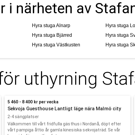
r i närheten av Stafa
Hyra stuga
Alnarp
Hyra stuga
L
Hyra stuga
Bjärred
Hyra stuga
S
Hyra stuga
Västkusten
Hyra stuga
S
för uthyrning
Sta
5 460 - 8 400 kr per vecka
Sekvoja Guesthouse Lantligt läge nära Malmö city
2-4 sängplatser
Välkommen till vårt fridfulla gästhus i Nordanå, döpt efter
vårt pampiga åttio år gamla kinesiska sekvojaträd. Se vår