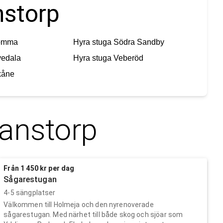
nstorp
omma
Hyra stuga
Södra Sandby
vedala
Hyra stuga
Veberöd
kåne
fanstorp
Från 1 450 kr per dag
Sågarestugan
4-5 sängplatser
Välkommen till Holmeja och den nyrenoverade
sågarestugan. Med närhet till både skog och sjöar som