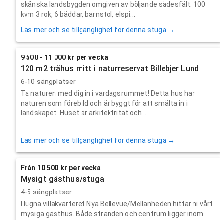
skånska landsbygden omgiven av böljande sädesfält. 100
kvm 3 rok, 6 bäddar, barnstol, elspi...
Läs mer och se tillgänglighet för denna stuga →
9 500 - 11 000 kr per vecka
120 m2 trähus mitt i naturreservat Billebjer Lund
6-10 sängplatser
Ta naturen med dig in i vardagsrummet! Detta hus har
naturen som förebild och är byggt för att smälta in i
landskapet. Huset är arkitektritat och ...
Läs mer och se tillgänglighet för denna stuga →
Från 10 500 kr per vecka
Mysigt gästhus/stuga
4-5 sängplatser
I lugna villakvarteret Nya Bellevue/Mellanheden hittar ni vårt
mysiga gästhus. Både stranden och centrum ligger inom