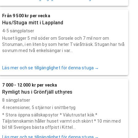
Från 9 500 kr per vecka
Hus/Stuga mitt i Lappland
4-5 sängplatser
Huset ligger 5 mil söder om Sorsele och 7 mil norr om
Storuman, i en liten by som heter Tväråträsk. Stugan har två
sovrum med två enkelsängar i var...
Läs mer och se tillgänglighet för denna stuga →
7 000 - 12 000 kr per vecka
Rymligt hus i Grönfjäll uthyres
8 sängplatser
4
recensioner,
5
stjärnor i snittbetyg
* Stora öppna sällskapsytor * Välutrustat kök *
Täljstenskamin håller huset varmt och skönt * 10 min med
bil till Sveriges bästa offpist i Kittel...
Läs mer och se tillgänglighet för denna stuga →