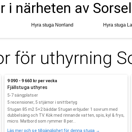
r i närheten av Sorse
Hyra stuga
Norrland
Hyra stuga
L
r för uthyrning
S
9 090 - 9 660 kr per vecka
Fjällstuga uthyres
5-7 sängplatser
5
recensioner,
5
stjärnor i snittbetyg
Stugan 85 m2 5+2 bäddar Stugan erbjuder 1 sovrum med
dubbelsäng och TV. Kök med rinnande vatten, spis, kyl & frys,
micro. Matbord som rymmer 8 per...
Läs mer och se tillgänglighet för denna stuga →