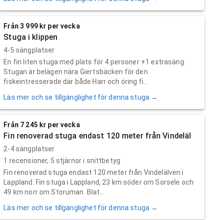
Från 3 999 kr per vecka
Stuga i klippen
4-5 sängplatser
En fin liten stuga med plats för 4 personer +1 extrasäng.
Stugan är belägen nära Giertsbäcken för den
fiskeintresserade där både Harr och öring fi...
Läs mer och se tillgänglighet för denna stuga →
Från 7 245 kr per vecka
Fin renoverad stuga endast 120 meter från Vindeläl
2-4 sängplatser
1
recensioner,
5
stjärnor i snittbetyg
Fin renoverad stuga endast 120 meter från Vindelälven i
Lappland. Fin stuga i Lappland, 23 km söder om Sorsele och
49 km norr om Storuman. Blat...
Läs mer och se tillgänglighet för denna stuga →