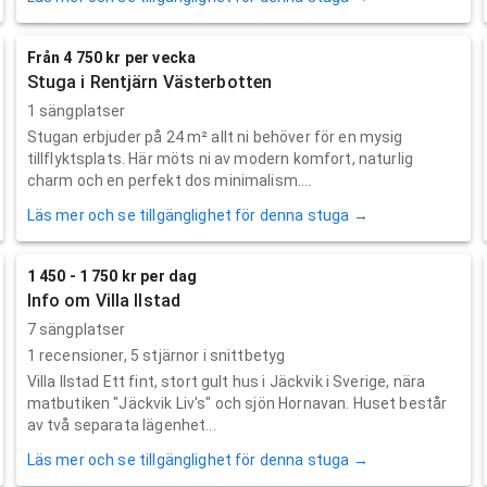
Från 4 750 kr per vecka
Stuga i Rentjärn Västerbotten
1 sängplatser
Stugan erbjuder på 24 m² allt ni behöver för en mysig
tillflyktsplats. Här möts ni av modern komfort, naturlig
charm och en perfekt dos minimalism....
Läs mer och se tillgänglighet för denna stuga →
1 450 - 1 750 kr per dag
Info om Villa Ilstad
7 sängplatser
1
recensioner,
5
stjärnor i snittbetyg
Villa Ilstad Ett fint, stort gult hus i Jäckvik i Sverige, nära
matbutiken "Jäckvik Liv's" och sjön Hornavan. Huset består
av två separata lägenhet...
Läs mer och se tillgänglighet för denna stuga →