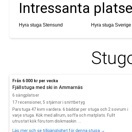
Intressanta platse
Hyra stuga
Stensund
Hyra stuga
Sverige
Stugo
Från 6 000 kr per vecka
Fjällstuga med ski in Ammarnäs
6 sängplatser
17
recensioner,
5
stjärnor i snittbetyg
Parstuga 47 kvm vardera. 6 bäddar per stuga och 2 sovrum i
varje stuga. Kök med allrum, soffa och matplats. Fullt
utrustat kök förutom diskmaskin. ...
Läs mer och se tillgänglighet för denna stuga →