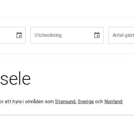
Utcheckning
Antal gäs
sele
ugor att hyra i områden som
Stensund
,
Sverige
och
Norrland
.