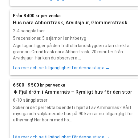
Från 8 400 kr per vecka
Hus nära Abborrträsk, Arvidsjaur, Glommersträsk
2-4 sängplatser
5
recensioner,
5
stjärnor i snittbetyg
Älgstugan ligger på den fridfulla landsbygden utan direkta
grannar i Grundträsk nära Abborrträsk, 20 minuter från
Arvidsjaur. Här kan du observera ...
Läs mer och se tillgänglighet för denna stuga →
6 500 - 9 500 kr per vecka
🌲 Fjälldröm i Ammarnäs – Rymligt hus för den stor
6-10 sängplatser
Söker ni det perfekta boendet i hjärtat av Ammarnäs? Vårt
mysiga och välplanerade hus på 90 kvm är nu tillgängligt för
uthyrning! Här bor ni med hö...
Läs mer och se tillgänglighet för denna stuga →