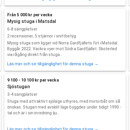
Från 5 000 kr per vecka
Mysig stuga i Matsdal
6-8 sängplatser
2
recensioner,
5
stjärnor i snittbetyg
Mysig stuga som ligger vid Norra Gardfjällets fot i Matsdal.
Byggår 2022. Vackra vyer mot Södra Gardfjället. Skoterled
via rågång direkt från stuga...
Läs mer och se tillgänglighet för denna stuga →
9 100 - 10 100 kr per vecka
Sjöstugan
3-4 sängplatser
Stuga med attraktivt sjöläge uthyres, med motorbåt om så
önskas. Stugan med avskilt läge byggdes under tidigt 1990 -
tal och är i sin inredning lju...
Läs mer och se tillgänglighet för denna stuga →