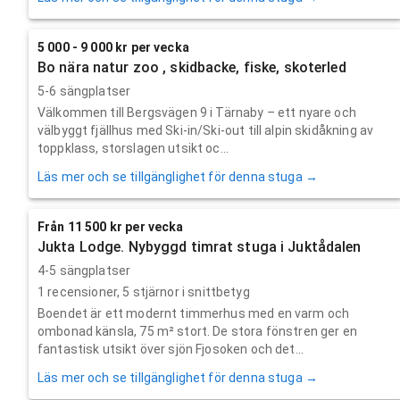
5 000 - 9 000 kr per vecka
Bo nära natur zoo , skidbacke, fiske, skoterled
5-6 sängplatser
Välkommen till Bergsvägen 9 i Tärnaby – ett nyare och
välbyggt fjällhus med Ski-in/Ski-out till alpin skidåkning av
toppklass, storslagen utsikt oc...
Läs mer och se tillgänglighet för denna stuga →
Från 11 500 kr per vecka
Jukta Lodge. Nybyggd timrat stuga i Juktådalen
4-5 sängplatser
1
recensioner,
5
stjärnor i snittbetyg
Boendet är ett modernt timmerhus med en varm och
ombonad känsla, 75 m² stort. De stora fönstren ger en
fantastisk utsikt över sjön Fjosoken och det...
Läs mer och se tillgänglighet för denna stuga →