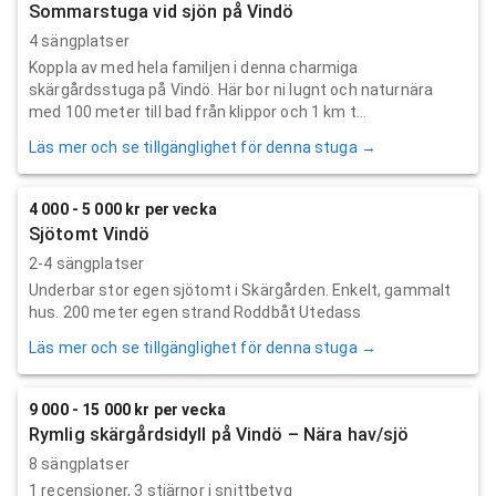
Sommarstuga vid sjön på Vindö
4 sängplatser
Koppla av med hela familjen i denna charmiga
skärgårdsstuga på Vindö. Här bor ni lugnt och naturnära
med 100 meter till bad från klippor och 1 km t...
Läs mer och se tillgänglighet för denna stuga →
4 000 - 5 000 kr per vecka
Sjötomt Vindö
2-4 sängplatser
Underbar stor egen sjötomt i Skärgården. Enkelt, gammalt
hus. 200 meter egen strand Roddbåt Utedass
Läs mer och se tillgänglighet för denna stuga →
9 000 - 15 000 kr per vecka
Rymlig skärgårdsidyll på Vindö – Nära hav/sjö
8 sängplatser
1
recensioner,
3
stjärnor i snittbetyg