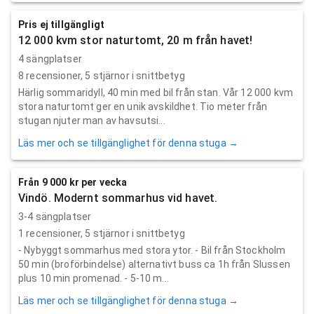
Pris ej tillgängligt
12 000 kvm stor naturtomt, 20 m från havet!
4 sängplatser
8
recensioner,
5
stjärnor i snittbetyg
Härlig sommaridyll, 40 min med bil från stan. Vår 12 000 kvm
stora naturtomt ger en unik avskildhet. Tio meter från
stugan njuter man av havsutsi...
Läs mer och se tillgänglighet för denna stuga →
Från 9 000 kr per vecka
Vindö. Modernt sommarhus vid havet.
3-4 sängplatser
1
recensioner,
5
stjärnor i snittbetyg
- Nybyggt sommarhus med stora ytor. - Bil från Stockholm
50 min (broförbindelse) alternativt buss ca 1h från Slussen
plus 10 min promenad. - 5-10 m...
Läs mer och se tillgänglighet för denna stuga →