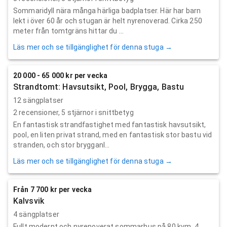
Sommaridyll nära många härliga badplatser. Här har barn
lekt i över 60 år och stugan är helt nyrenoverad. Cirka 250
meter från tomtgräns hittar du ...
Läs mer och se tillgänglighet för denna stuga →
20 000 - 65 000 kr per vecka
Strandtomt: Havsutsikt, Pool, Brygga, Bastu
12 sängplatser
2
recensioner,
5
stjärnor i snittbetyg
En fantastisk strandfastighet med fantastisk havsutsikt,
pool, en liten privat strand, med en fantastisk stor bastu vid
stranden, och stor brygganl...
Läs mer och se tillgänglighet för denna stuga →
Från 7 700 kr per vecka
Kalvsvik
4 sängplatser
Fullt modernt och nyrenoverat sommarhus på 80 kvm. 4