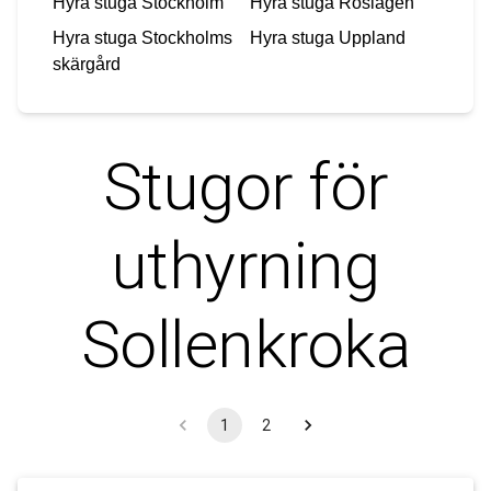
Hyra stuga
Stockholm
Hyra stuga
Roslagen
Hyra stuga
Stockholms
Hyra stuga
Uppland
skärgård
Stugor för
uthyrning
Sollenkroka
1
2