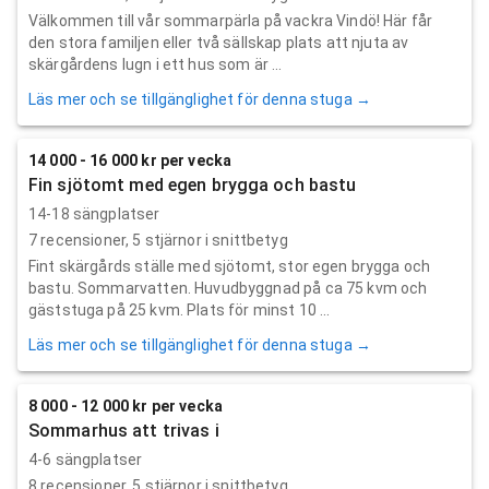
Välkommen till vår sommarpärla på vackra Vindö! Här får
den stora familjen eller två sällskap plats att njuta av
skärgårdens lugn i ett hus som är ...
Läs mer och se tillgänglighet för denna stuga →
14 000 - 16 000 kr per vecka
Fin sjötomt med egen brygga och bastu
14-18 sängplatser
7
recensioner,
5
stjärnor i snittbetyg
Fint skärgårds ställe med sjötomt, stor egen brygga och
bastu. Sommarvatten. Huvudbyggnad på ca 75 kvm och
gäststuga på 25 kvm. Plats för minst 10 ...
Läs mer och se tillgänglighet för denna stuga →
8 000 - 12 000 kr per vecka
Sommarhus att trivas i
4-6 sängplatser
8
recensioner,
5
stjärnor i snittbetyg