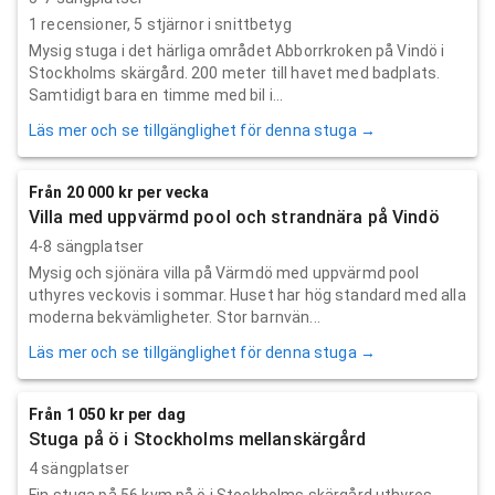
1
recensioner,
5
stjärnor i snittbetyg
Mysig stuga i det härliga området Abborrkroken på Vindö i
Stockholms skärgård. 200 meter till havet med badplats.
Samtidigt bara en timme med bil i...
Läs mer och se tillgänglighet för denna stuga →
Från 20 000 kr per vecka
Villa med uppvärmd pool och strandnära på Vindö
4-8 sängplatser
Mysig och sjönära villa på Värmdö med uppvärmd pool
uthyres veckovis i sommar. Huset har hög standard med alla
moderna bekvämligheter. Stor barnvän...
Läs mer och se tillgänglighet för denna stuga →
Från 1 050 kr per dag
Stuga på ö i Stockholms mellanskärgård
4 sängplatser
Fin stuga på 56 kvm på ö i Stockholms skärgård uthyres