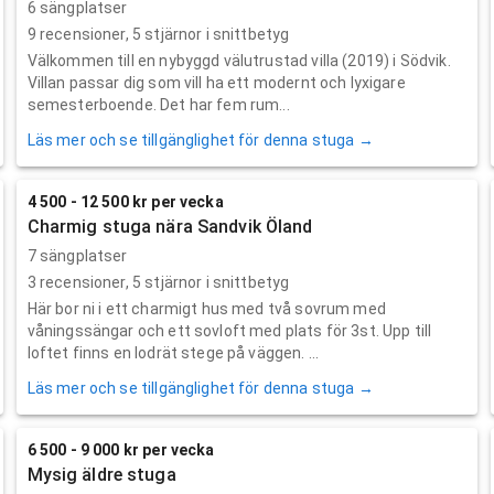
6 sängplatser
9
recensioner,
5
stjärnor i snittbetyg
Välkommen till en nybyggd välutrustad villa (2019) i Södvik.
Villan passar dig som vill ha ett modernt och lyxigare
semesterboende. Det har fem rum...
Läs mer och se tillgänglighet för denna stuga →
4 500 - 12 500 kr per vecka
Charmig stuga nära Sandvik Öland
7 sängplatser
3
recensioner,
5
stjärnor i snittbetyg
Här bor ni i ett charmigt hus med två sovrum med
våningssängar och ett sovloft med plats för 3st. Upp till
loftet finns en lodrät stege på väggen. ...
Läs mer och se tillgänglighet för denna stuga →
6 500 - 9 000 kr per vecka
Mysig äldre stuga