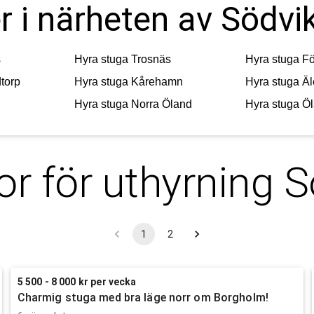
r i närheten av Södvi
s
Hyra stuga
Trosnäs
Hyra stuga
Fö
torp
Hyra stuga
Kårehamn
Hyra stuga
Äl
Hyra stuga
Norra Öland
Hyra stuga
Ö
or för uthyrning
S
1
2
5 500 - 8 000 kr per vecka
Charmig stuga med bra läge norr om Borgholm!