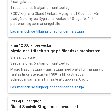
2 sängplatser
1
recensioner,
5
stjärnor i snittbetyg
SÖDVIK ( norra Öland ) Enkelt, Mysigt litet Gästhus i vår
trädgård uthyres Dygn eller veckovis ! Stuga för 1-2
personer, dig som är singel elle...
Läs mer och se tillgänglighet för denna stuga →
Från 12 000 kr per vecka
Mysig och fräsch stuga på öländska stenkusten
8-9 sängplatser
3
recensioner,
5
stjärnor i snittbetyg
Mysig fräsch stuga + gäststuga med plats för många vid
fantastiska stenkusten! 300 m till vattnet där
solnedgångarna är ett måste att uppleva! Cykl...
Läs mer och se tillgänglighet för denna stuga →
Pris ej tillgängligt
Öland Sandvik Stuga med havsutsikt