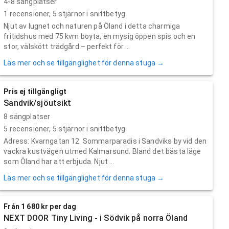
4-8 sängplatser
1
recensioner,
5
stjärnor i snittbetyg
Njut av lugnet och naturen på Öland i detta charmiga
fritidshus med 75 kvm boyta, en mysig öppen spis och en
stor, välskött trädgård – perfekt för ...
Läs mer och se tillgänglighet för denna stuga →
Pris ej tillgängligt
Sandvik/sjöutsikt
8 sängplatser
5
recensioner,
5
stjärnor i snittbetyg
Adress: Kvarngatan 12. Sommarparadis i Sandviks by vid den
vackra kustvägen utmed Kalmarsund. Bland det bästa läge
som Öland har att erbjuda. Njut ...
Läs mer och se tillgänglighet för denna stuga →
Från 1 680 kr per dag
NEXT DOOR Tiny Living - i Södvik på norra Öland