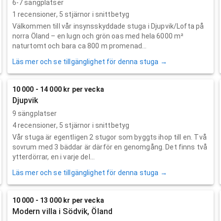
6-7 sängplatser
1
recensioner,
5
stjärnor i snittbetyg
Välkommen till vår insynsskyddade stuga i Djupvik/Lofta på
norra Öland – en lugn och grön oas med hela 6000 m²
naturtomt och bara ca 800 m promenad...
Läs mer och se tillgänglighet för denna stuga →
10 000 - 14 000 kr per vecka
Djupvik
9 sängplatser
4
recensioner,
5
stjärnor i snittbetyg
Vår stuga är egentligen 2 stugor som byggts ihop till en. Två
sovrum med 3 bäddar är därför en genomgång. Det finns två
ytterdörrar, en i varje del...
Läs mer och se tillgänglighet för denna stuga →
10 000 - 13 000 kr per vecka
Modern villa i Södvik, Öland