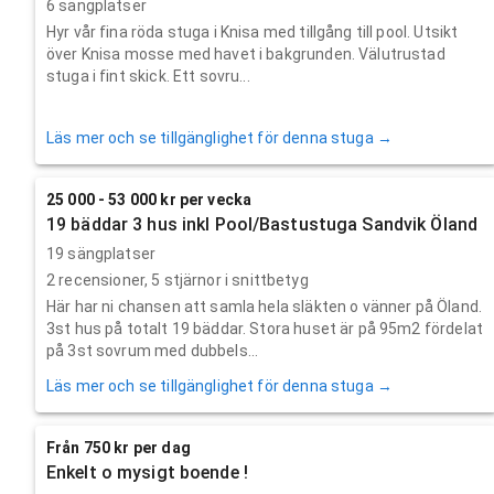
6 sängplatser
Hyr vår fina röda stuga i Knisa med tillgång till pool. Utsikt
över Knisa mosse med havet i bakgrunden. Välutrustad
stuga i fint skick. Ett sovru...
Läs mer och se tillgänglighet för denna stuga →
25 000 - 53 000 kr per vecka
19 bäddar 3 hus inkl Pool/Bastustuga Sandvik Öland
19 sängplatser
2
recensioner,
5
stjärnor i snittbetyg
Här har ni chansen att samla hela släkten o vänner på Öland.
3st hus på totalt 19 bäddar. Stora huset är på 95m2 fördelat
på 3st sovrum med dubbels...
Läs mer och se tillgänglighet för denna stuga →
Från 750 kr per dag
Enkelt o mysigt boende !