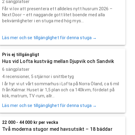
2 sängplatser
Får vi lov att presentera ett alldeles nytt husrum 2026 –
Next Door – ett naggande gott litet boende med alla
bekvämligheter i en stuga med hög mys...
Läs mer och se tillgänglighet för denna stuga →
Pris ej tillgängligt
Hus vid Lofta kustväg mellan Djupvik och Sandvik
6 sängplatser
4
recensioner,
5
stjärnor i snittbetyg
I år hyr vi ut vårt sommarhus i Lofta på Norra Öland, ca 6 mil
från Kalmar. Huset är 1,5 plan och ca 140kvm, fördelat på
kök, matrum, TV-rum, allr...
Läs mer och se tillgänglighet för denna stuga →
22 000 - 44 000 kr per vecka
Två moderna stugor med havsutsikt – 18 bäddar