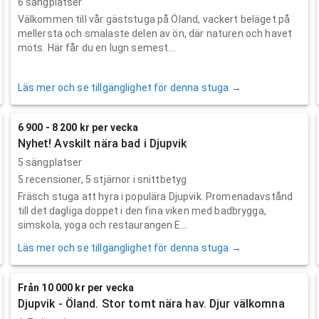
6 sängplatser
Välkommen till vår gäststuga på Öland, vackert beläget på
mellersta och smalaste delen av ön, där naturen och havet
möts. Här får du en lugn semest...
Läs mer och se tillgänglighet för denna stuga →
6 900 - 8 200 kr per vecka
Nyhet! Avskilt nära bad i Djupvik
5 sängplatser
5
recensioner,
5
stjärnor i snittbetyg
Fräsch stuga att hyra i populära Djupvik. Promenadavstånd
till det dagliga doppet i den fina viken med badbrygga,
simskola, yoga och restaurangen E...
Läs mer och se tillgänglighet för denna stuga →
Från 10 000 kr per vecka
Djupvik - Öland. Stor tomt nära hav. Djur välkomna