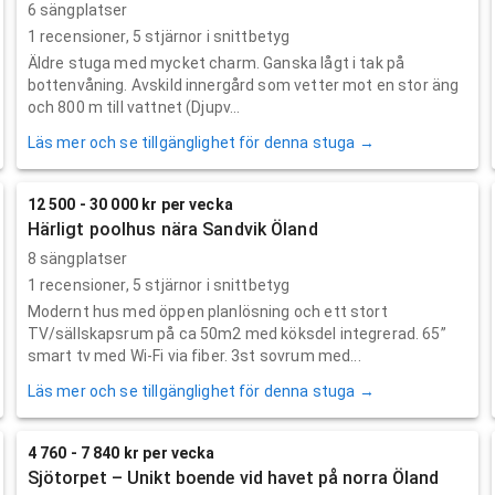
6 sängplatser
1
recensioner,
5
stjärnor i snittbetyg
Äldre stuga med mycket charm. Ganska lågt i tak på
bottenvåning. Avskild innergård som vetter mot en stor äng
och 800 m till vattnet (Djupv...
Läs mer och se tillgänglighet för denna stuga →
12 500 - 30 000 kr per vecka
Härligt poolhus nära Sandvik Öland
8 sängplatser
1
recensioner,
5
stjärnor i snittbetyg
Modernt hus med öppen planlösning och ett stort
TV/sällskapsrum på ca 50m2 med köksdel integrerad. 65”
smart tv med Wi-Fi via fiber. 3st sovrum med...
Läs mer och se tillgänglighet för denna stuga →
4 760 - 7 840 kr per vecka
Sjötorpet – Unikt boende vid havet på norra Öland