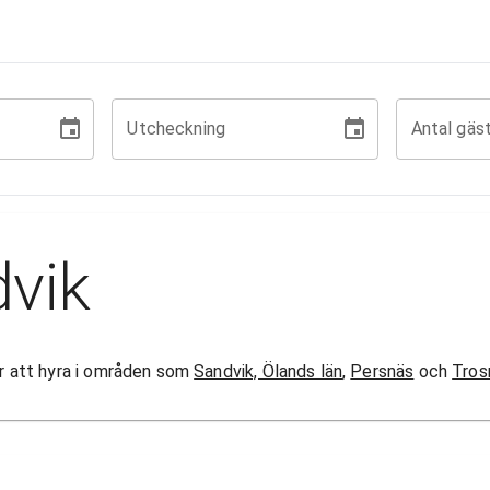
Utcheckning
Antal gäs
dvik
gor att hyra i områden som
Sandvik, Ölands län
,
Persnäs
och
Tros