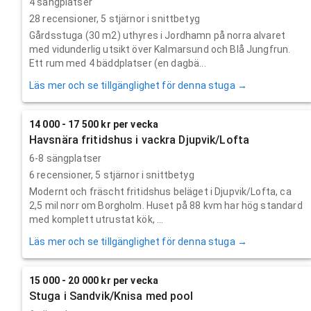
4 sängplatser
28
recensioner,
5
stjärnor i snittbetyg
Gårdsstuga (30 m2) uthyres i Jordhamn på norra alvaret
med vidunderlig utsikt över Kalmarsund och Blå Jungfrun.
Ett rum med 4 bäddplatser (en dagbä...
Läs mer och se tillgänglighet för denna stuga →
14 000 - 17 500 kr per vecka
Havsnära fritidshus i vackra Djupvik/Lofta
6-8 sängplatser
6
recensioner,
5
stjärnor i snittbetyg
Modernt och fräscht fritidshus beläget i Djupvik/Lofta, ca
2,5 mil norr om Borgholm. Huset på 88 kvm har hög standard
med komplett utrustat kök, ...
Läs mer och se tillgänglighet för denna stuga →
15 000 - 20 000 kr per vecka
Stuga i Sandvik/Knisa med pool