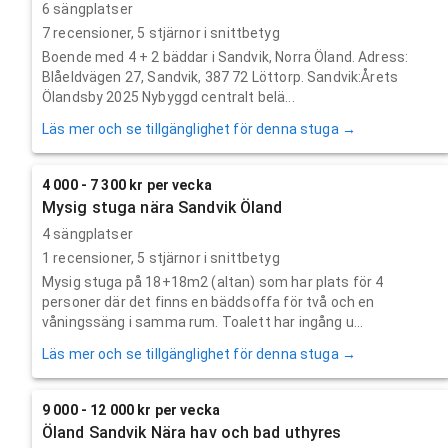
6 sängplatser
7
recensioner,
5
stjärnor i snittbetyg
Boende med 4 + 2 bäddar i Sandvik, Norra Öland. Adress:
Blåeldvägen 27, Sandvik, 387 72 Löttorp. Sandvik:Årets
Ölandsby 2025 Nybyggd centralt belä...
Läs mer och se tillgänglighet för denna stuga →
4 000 - 7 300 kr per vecka
Mysig stuga nära Sandvik Öland
4 sängplatser
1
recensioner,
5
stjärnor i snittbetyg
Mysig stuga på 18+18m2 (altan) som har plats för 4
personer där det finns en bäddsoffa för två och en
våningssäng i samma rum. Toalett har ingång u...
Läs mer och se tillgänglighet för denna stuga →
9 000 - 12 000 kr per vecka
Öland Sandvik Nära hav och bad uthyres