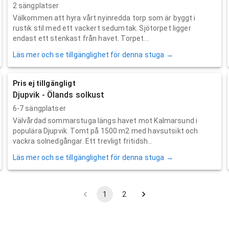
2 sängplatser
Välkommen att hyra vårt nyinredda torp som är byggt i
rustik stil med ett vackert sedumtak. Sjötorpet ligger
endast ett stenkast från havet. Torpet...
Läs mer och se tillgänglighet för denna stuga →
Pris ej tillgängligt
Djupvik - Ölands solkust
6-7 sängplatser
Välvårdad sommarstuga längs havet mot Kalmarsund i
populära Djupvik. Tomt på 1500 m2 med havsutsikt och
vackra solnedgångar. Ett trevligt fritidsh...
Läs mer och se tillgänglighet för denna stuga →
1
2