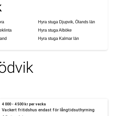
k
ra
Hyra stuga
Djupvik, Ölands län
eklinta
Hyra stuga
Alböke
land
Hyra stuga
Kalmar län
ödvik
4 000 - 4 500 kr per vecka
Vackert fritidshus endast för långtidsuthyrning