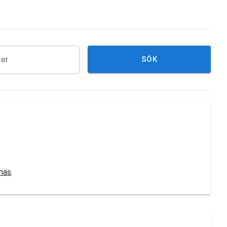
ter
SÖK
näs
.