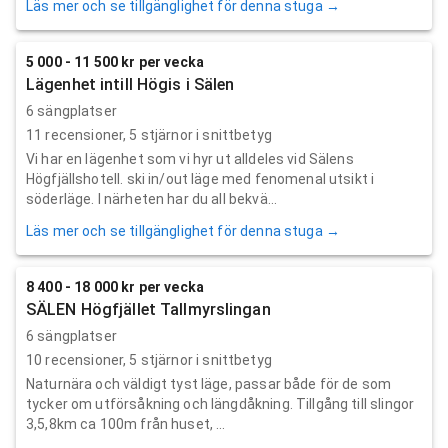
Läs mer och se tillgänglighet för denna stuga →
5 000 - 11 500 kr per vecka
Lägenhet intill Högis i Sälen
6 sängplatser
11
recensioner,
5
stjärnor i snittbetyg
Vi har en lägenhet som vi hyr ut alldeles vid Sälens
Högfjällshotell. ski in/out läge med fenomenal utsikt i
söderläge. I närheten har du all bekvä...
Läs mer och se tillgänglighet för denna stuga →
8 400 - 18 000 kr per vecka
SÄLEN Högfjället Tallmyrslingan
6 sängplatser
10
recensioner,
5
stjärnor i snittbetyg
Naturnära och väldigt tyst läge, passar både för de som
tycker om utförsåkning och längdåkning. Tillgång till slingor
3,5,8km ca 100m från huset, ...