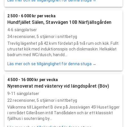
2 500 - 6 000 kr per vecka
Hundfjället Sälen, Stavvägen 10B Närfjällsgården
4-6 sängplatser
34
recensioner,
5
stjärnor i snittbetyg
Trevlig lägenhet på 42 kvm fördelat på två rum och kök. Fullt
utrustat kök med induktionsspis och diskmaskin. Helkaklat
badrum med WC/dusch, handd...
Läs mer och se tillgänglighet för denna stuga →
4 500 - 16 000 kr per vecka
Nyrenoverat med västervy vid längdspåret (Böv)
9-11 sängplatser
22
recensioner,
5
stjärnor i snittbetyg
Välkomna till Lägenhet B övre på Jossivägen 45! Huset ligger
i området Gilleråsen intill Tandådalen och är ett klassiskt
fjällhus i souterräng by...