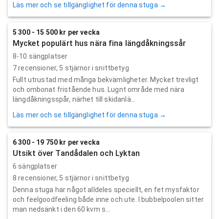
Läs mer och se tillgänglighet för denna stuga →
5 300 - 15 500 kr per vecka
Mycket populärt hus nära fina längdåkningssår
8-10 sängplatser
7
recensioner,
5
stjärnor i snittbetyg
Fullt utrustad med många bekvämligheter. Mycket trevligt
och ombonat fristående hus. Lugnt område med nära
längdåkningsspår, närhet till skidanlä...
Läs mer och se tillgänglighet för denna stuga →
6 300 - 19 750 kr per vecka
Utsikt över Tandådalen och Lyktan
6 sängplatser
8
recensioner,
5
stjärnor i snittbetyg
Denna stuga har något alldeles speciellt, en fet mysfaktor
och feelgoodfeeling både inne och ute. I bubbelpoolen sitter
man nedsänkt i den 60 kvm s...