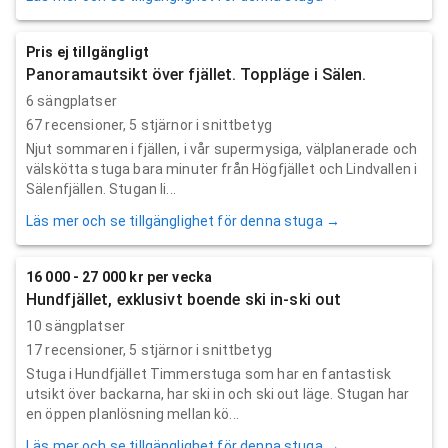
Pris ej tillgängligt
Panoramautsikt över fjället. Toppläge i Sälen.
6 sängplatser
67
recensioner,
5
stjärnor i snittbetyg
Njut sommaren i fjällen, i vår supermysiga, välplanerade och
välskötta stuga bara minuter från Högfjället och Lindvallen i
Sälenfjällen. Stugan li...
Läs mer och se tillgänglighet för denna stuga →
16 000 - 27 000 kr per vecka
Hundfjället, exklusivt boende ski in-ski out
10 sängplatser
17
recensioner,
5
stjärnor i snittbetyg
Stuga i Hundfjället Timmerstuga som har en fantastisk
utsikt över backarna, har ski in och ski out läge. Stugan har
en öppen planlösning mellan kö...
Läs mer och se tillgänglighet för denna stuga →