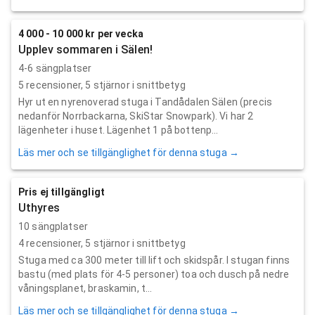
4 000 - 10 000 kr per vecka
Upplev sommaren i Sälen!
4-6 sängplatser
5
recensioner,
5
stjärnor i snittbetyg
Hyr ut en nyrenoverad stuga i Tandådalen Sälen (precis
nedanför Norrbackarna, SkiStar Snowpark). Vi har 2
lägenheter i huset. Lägenhet 1 på bottenp...
Läs mer och se tillgänglighet för denna stuga →
Pris ej tillgängligt
Uthyres
10 sängplatser
4
recensioner,
5
stjärnor i snittbetyg
Stuga med ca 300 meter till lift och skidspår. I stugan finns
bastu (med plats för 4-5 personer) toa och dusch på nedre
våningsplanet, braskamin, t...
Läs mer och se tillgänglighet för denna stuga →