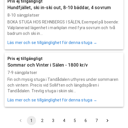
Pris ej tillgängligt
Hundfjället, ski in-ski out, 8-10 bäddar, 4 sovrum
8-10 sängplatser
BOKA STUGA HOS REHNBERGS I SÄLEN, Exempel på boende:
Välplanerad lägenhet i markplan med fyra sovrum och två
badrum och ski in...
Läs mer och se tillgänglighet för denna stuga →
Pris ej tillgängligt
Sommar och Vinter i Sälen - 1800 kr/v
7-9 sängplatser
Fin och mysig stuga i Tandådalen uthyres under sommaren
och vintern. Precis vid Solliften och längdspåren i
Tandådalen. Trevlig stuga i skiin ski...
Läs mer och se tillgänglighet för denna stuga →
1
2
3
4
5
6
7