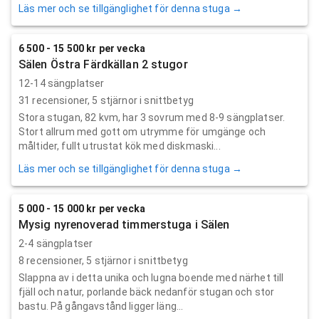
Läs mer och se tillgänglighet för denna stuga →
6 500 - 15 500 kr per vecka
Sälen Östra Färdkällan 2 stugor
12-14 sängplatser
31
recensioner,
5
stjärnor i snittbetyg
Stora stugan, 82 kvm, har 3 sovrum med 8-9 sängplatser.
Stort allrum med gott om utrymme för umgänge och
måltider, fullt utrustat kök med diskmaski...
Läs mer och se tillgänglighet för denna stuga →
5 000 - 15 000 kr per vecka
Mysig nyrenoverad timmerstuga i Sälen
2-4 sängplatser
8
recensioner,
5
stjärnor i snittbetyg
Slappna av i detta unika och lugna boende med närhet till
fjäll och natur, porlande bäck nedanför stugan och stor
bastu. På gångavstånd ligger läng...