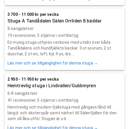
3 700 - 11 000 kr per vecka
Stuga A Tandådalen Sälen Orrliden 8 bäddar
8 sängplatser
19
recensioner,
5
stjärnor i snittbetyg
En mysig stuga uthyres veckovis med utsikt över både
Tandådalens och Hundfjällets backar. 3 st sovrum, 2 st
duschar, 2 st wc, loft, kyl, frys, dis...
Läs mer och se tillgänglighet för denna stuga →
2 950 - 11 950 kr per vecka
Hemtrevlig stuga i Lindvallen/Gubbmyren
6-8 sängplatser
41
recensioner,
5
stjärnor i snittbetyg
Hemtrevlig och modern fjällstuga med gångavstånd till
längd- och skoterspår samt närhet till Sälenfjällen för den
som vill åka utför. Stugan är utr...
Läs mer och se tillgänglighet för denna stuga →