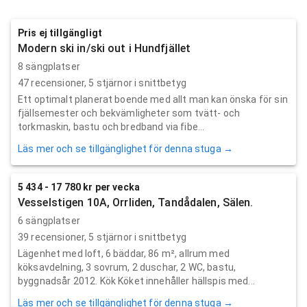
Pris ej tillgängligt
Modern ski in/ski out i Hundfjället
8 sängplatser
47
recensioner,
5
stjärnor i snittbetyg
Ett optimalt planerat boende med allt man kan önska för sin
fjällsemester och bekvämligheter som tvätt- och
torkmaskin, bastu och bredband via fibe...
Läs mer och se tillgänglighet för denna stuga →
5 434 - 17 780 kr per vecka
Vesselstigen 10A, Orrliden, Tandådalen, Sälen.
6 sängplatser
39
recensioner,
5
stjärnor i snittbetyg
Lägenhet med loft, 6 bäddar, 86 m², allrum med
köksavdelning, 3 sovrum, 2 duschar, 2 WC, bastu,
byggnadsår 2012. Kök Köket innehåller hällspis med...
Läs mer och se tillgänglighet för denna stuga →