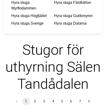
Hyra stuga
Hyra stuga
Färdkällan
Myrflodammen
Hyra stuga
Högfjället
Hyra stuga
Gubbmyren
Hyra stuga
Sverige
Hyra stuga
Dalarna
Stugor för
uthyrning
Sälen
Tandådalen
1
2
3
4
5
6
7