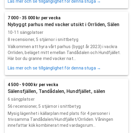
Läs mer och se tillgänglighet för denna stuga →
7 000 - 35 000 kr per vecka
Nybyggt parhus med vacker utsikt i Orrliden, Sälen
10-11 sängplatser
8
recensioner,
5
stjärnor i snittbetyg
Välkommen att hyra vårt parhus (byggt år 2023) i vackra
Orrliden, beläget mitt emellan Tandådalen och Hundfjället.
Här bor du granne med vacker nat...
Läs mer och se tillgänglighet för denna stuga →
4 500 - 9 000 kr per vecka
Sälensfjällen, Tandådalen, Hundfjället, sälen
6 sängplatser
56
recensioner,
5
stjärnor i snittbetyg
Mysig lägenhet i källarplan med plats för 4 personer i
trivsamma Tandådalen/Hundfjället/Orrliden. Våningen
innefattar kök kombinerat med vardagsrum...