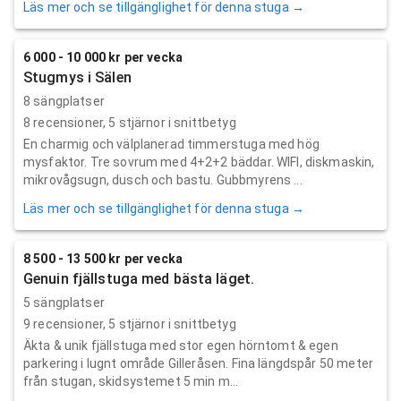
Läs mer och se tillgänglighet för denna stuga →
6 000 - 10 000 kr per vecka
Stugmys i Sälen
8 sängplatser
8
recensioner,
5
stjärnor i snittbetyg
En charmig och välplanerad timmerstuga med hög
mysfaktor. Tre sovrum med 4+2+2 bäddar. WIFI, diskmaskin,
mikrovågsugn, dusch och bastu. Gubbmyrens ...
Läs mer och se tillgänglighet för denna stuga →
8 500 - 13 500 kr per vecka
Genuin fjällstuga med bästa läget.
5 sängplatser
9
recensioner,
5
stjärnor i snittbetyg
Äkta & unik fjällstuga med stor egen hörntomt & egen
parkering i lugnt område Gilleråsen. Fina längdspår 50 meter
från stugan, skidsystemet 5 min m...