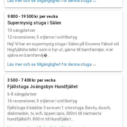
Läs mer och se tillgänglighet för denna stuga →
9 800 - 19 500 kr per vecka
Supermysig stuga i Sälen
10 sängplatser
12
recensioner,
5
stjärnor i snittbetyg
Hej! Vi har en supermysig stuga i Sälen på Gruvens Fäbod vid
Högfjällshotellet som vi hyr ut, gärna till barnfamiljer, vi är
själva en barnfamilj...
Läs mer och se tillgänglighet för denna stuga →
3 500 - 7 400 kr per vecka
Fjällstuga Joängsbyn Hundfjället
6-8 sängplatser
16
recensioner,
5
stjärnor i snittbetyg
Fjällstuga 6 bäddar 3 sovrum 1 storstuga. Bastu, dusch,
diskmaskin, tv, wifi, öppen spis, 300m till närmaste
hundfjällslift. 800 m till Hundfjället...