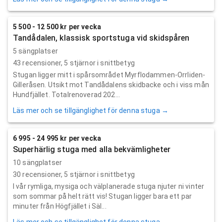
5 500 - 12 500 kr per vecka
Tandådalen, klassisk sportstuga vid skidspåren
5 sängplatser
43
recensioner,
5
stjärnor i snittbetyg
Stugan ligger mitt i spårsområdet Myrflodammen-Orrliden-
Gilleråsen. Utsikt mot Tandådalens skidbacke och i viss mån
Hundfjället. Totalrenoverad 202...
Läs mer och se tillgänglighet för denna stuga →
6 995 - 24 995 kr per vecka
Superhärlig stuga med alla bekvämligheter
10 sängplatser
30
recensioner,
5
stjärnor i snittbetyg
I vår rymliga, mysiga och välplanerade stuga njuter ni vinter
som sommar på helt rätt vis! Stugan ligger bara ett par
minuter från Högfjället i Säl...
Läs mer och se tillgänglighet för denna stuga →