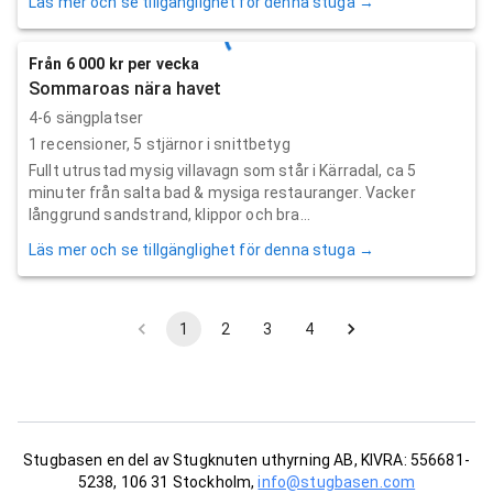
Läs mer och se tillgänglighet för denna stuga →
Från 6 000 kr per vecka
Sommaroas nära havet
4-6 sängplatser
1
recensioner,
5
stjärnor i snittbetyg
Fullt utrustad mysig villavagn som står i Kärradal, ca 5
minuter från salta bad & mysiga restauranger. Vacker
långgrund sandstrand, klippor och bra...
Läs mer och se tillgänglighet för denna stuga →
1
2
3
4
Stugbasen en del av Stugknuten uthyrning AB, KIVRA: 556681-
5238, 106 31 Stockholm,
info@stugbasen.com