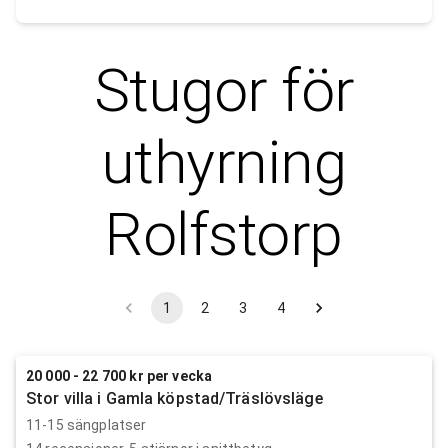
Stugor för
uthyrning
Rolfstorp
1
2
3
4
20 000 - 22 700 kr per vecka
Stor villa i Gamla köpstad/Träslövsläge
11-15 sängplatser