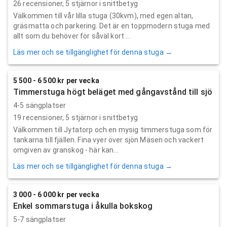
26
recensioner,
5
stjärnor i snittbetyg
Välkommen till vår lilla stuga (30kvm), med egen altan,
gräsmatta och parkering. Det är en toppmodern stuga med
allt som du behöver för såväl kort ...
Läs mer och se tillgänglighet för denna stuga →
5 500 - 6 500 kr per vecka
Timmerstuga högt beläget med gångavstånd till sjö
4-5 sängplatser
19
recensioner,
5
stjärnor i snittbetyg
Välkommen till Jytatorp och en mysig timmerstuga som för
tankarna till fjällen. Fina vyer över sjön Mäsen och vackert
omgiven av granskog - här kan...
Läs mer och se tillgänglighet för denna stuga →
3 000 - 6 000 kr per vecka
Enkel sommarstuga i åkulla bokskog
5-7 sängplatser