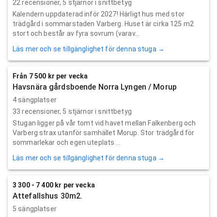
22
recensioner,
5
stjärnor i snittbetyg
Kalendern uppdaterad inför 2027! Härligt hus med stor
trädgård i sommarstaden Varberg. Huset är cirka 125 m2
stort och består av fyra sovrum (varav...
Läs mer och se tillgänglighet för denna stuga →
Från 7 500 kr per vecka
Havsnära gårdsboende Norra Lyngen / Morup
4 sängplatser
33
recensioner,
5
stjärnor i snittbetyg
Stugan ligger på vår tomt vid havet mellan Falkenberg och
Varberg strax utanför samhället Morup. Stor trädgård för
sommarlekar och egen uteplats ...
Läs mer och se tillgänglighet för denna stuga →
3 300 - 7 400 kr per vecka
Attefallshus 30m2.
5 sängplatser