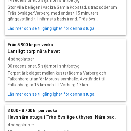
14
recensioner,
5
stjärnor i snittbetyg
Stor villa belägen i vackra Gamla Köpstad, strax söder om
Träslövsläge/Varberg, med endast 15 minuters
gångavstånd till närmsta badstrand. Träslövs...
Läs mer och se tillgänglighet för denna stuga →
Från 5 900 kr per vecka
Lantligt torp nära havet
4 sängplatser
30
recensioner,
5
stjärnor i snittbetyg
Torpet är beläget mellan kuststäderna Varberg och
Falkenberg utanför Morups samhälle. Avståndet till
Falkenberg är 15 km och till Varberg 17 km. ...
Läs mer och se tillgänglighet för denna stuga →
3 000 - 8 700 kr per vecka
Havsnära stuga i Träslövsläge uthyres. Nära bad.
4 sängplatser