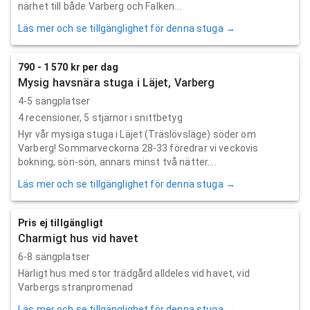
närhet till både Varberg och Falken...
Läs mer och se tillgänglighet för denna stuga →
790 - 1 570 kr per dag
Mysig havsnära stuga i Läjet, Varberg
4-5 sängplatser
4
recensioner,
5
stjärnor i snittbetyg
Hyr vår mysiga stuga i Läjet (Träslövsläge) söder om
Varberg! Sommarveckorna 28-33 föredrar vi veckovis
bokning, sön-sön, annars minst två nätter....
Läs mer och se tillgänglighet för denna stuga →
Pris ej tillgängligt
Charmigt hus vid havet
6-8 sängplatser
Härligt hus med stor trädgård alldeles vid havet, vid
Varbergs stranpromenad
Läs mer och se tillgänglighet för denna stuga →