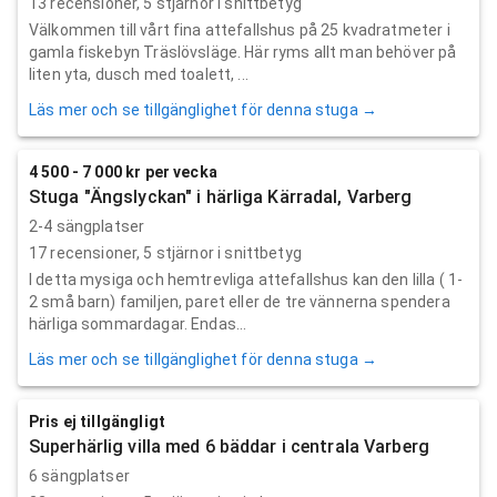
13
recensioner,
5
stjärnor i snittbetyg
Välkommen till vårt fina attefallshus på 25 kvadratmeter i
gamla fiskebyn Träslövsläge. Här ryms allt man behöver på
liten yta, dusch med toalett, ...
Läs mer och se tillgänglighet för denna stuga →
4 500 - 7 000 kr per vecka
Stuga "Ängslyckan" i härliga Kärradal, Varberg
2-4 sängplatser
17
recensioner,
5
stjärnor i snittbetyg
I detta mysiga och hemtrevliga attefallshus kan den lilla ( 1-
2 små barn) familjen, paret eller de tre vännerna spendera
härliga sommardagar. Endas...
Läs mer och se tillgänglighet för denna stuga →
Pris ej tillgängligt
Superhärlig villa med 6 bäddar i centrala Varberg
6 sängplatser