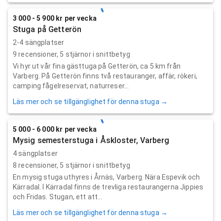
3 000 - 5 900 kr per vecka
Stuga på Getterön
2-4 sängplatser
9
recensioner,
5
stjärnor i snittbetyg
Vi hyr ut vår fina gästtuga på Getterön, ca 5 km från
Varberg. På Getterön finns två restauranger, affär, rökeri,
camping fågelreservat, naturreser...
Läs mer och se tillgänglighet för denna stuga →
5 000 - 6 000 kr per vecka
Mysig semesterstuga i Åskloster, Varberg
4 sängplatser
8
recensioner,
5
stjärnor i snittbetyg
En mysig stuga uthyres i Årnäs, Varberg. Nära Espevik och
Kärradal. I Kärradal finns de trevliga restaurangerna Jippies
och Fridas. Stugan, ett att...
Läs mer och se tillgänglighet för denna stuga →