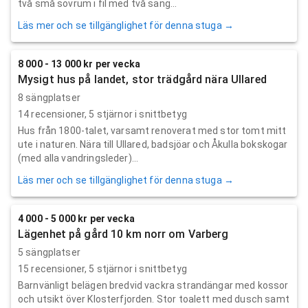
två små sovrum i fil med två säng...
Läs mer och se tillgänglighet för denna stuga →
8 000 - 13 000 kr per vecka
Mysigt hus på landet, stor trädgård nära Ullared
8 sängplatser
14
recensioner,
5
stjärnor i snittbetyg
Hus från 1800-talet, varsamt renoverat med stor tomt mitt
ute i naturen. Nära till Ullared, badsjöar och Åkulla bokskogar
(med alla vandringsleder)...
Läs mer och se tillgänglighet för denna stuga →
4 000 - 5 000 kr per vecka
Lägenhet på gård 10 km norr om Varberg
5 sängplatser
15
recensioner,
5
stjärnor i snittbetyg
Barnvänligt belägen bredvid vackra strandängar med kossor
och utsikt över Klosterfjorden. Stor toalett med dusch samt