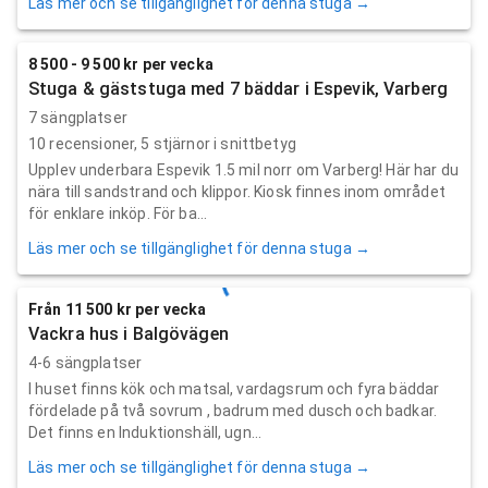
Läs mer och se tillgänglighet för denna stuga →
8 500 - 9 500 kr per vecka
Stuga & gäststuga med 7 bäddar i Espevik, Varberg
7 sängplatser
10
recensioner,
5
stjärnor i snittbetyg
Upplev underbara Espevik 1.5 mil norr om Varberg! Här har du
nära till sandstrand och klippor. Kiosk finnes inom området
för enklare inköp. För ba...
Läs mer och se tillgänglighet för denna stuga →
Från 11 500 kr per vecka
Vackra hus i Balgövägen
4-6 sängplatser
I huset finns kök och matsal, vardagsrum och fyra bäddar
fördelade på två sovrum , badrum med dusch och badkar.
Det finns en Induktionshäll, ugn...
Läs mer och se tillgänglighet för denna stuga →