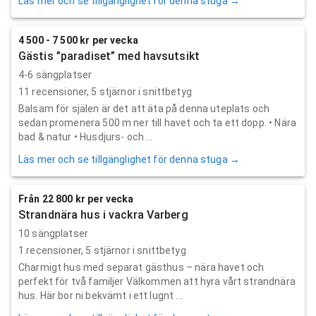
Läs mer och se tillgänglighet för denna stuga →
4 500 - 7 500 kr per vecka
Gästis ”paradiset” med havsutsikt
4-6 sängplatser
11
recensioner,
5
stjärnor i snittbetyg
Balsam för själen är det att äta på denna uteplats och
sedan promenera 500 m ner till havet och ta ett dopp. • Nära
bad & natur • Husdjurs- och ...
Läs mer och se tillgänglighet för denna stuga →
Från 22 800 kr per vecka
Strandnära hus i vackra Varberg
10 sängplatser
1
recensioner,
5
stjärnor i snittbetyg
Charmigt hus med separat gästhus – nära havet och
perfekt för två familjer Välkommen att hyra vårt strandnära
hus. Här bor ni bekvämt i ett lugnt ...