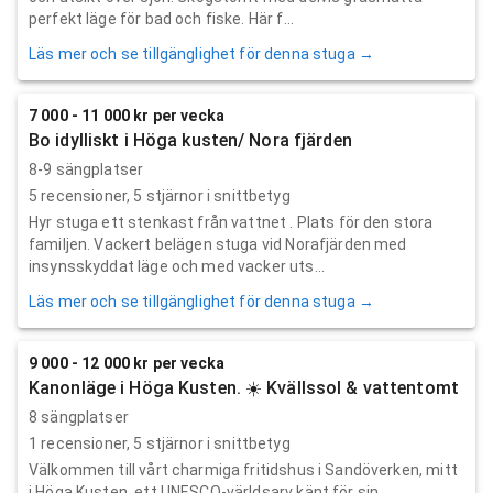
perfekt läge för bad och fiske. Här f...
Läs mer och se tillgänglighet för denna stuga →
7 000 - 11 000 kr per vecka
Bo idylliskt i Höga kusten/ Nora fjärden
8-9 sängplatser
5
recensioner,
5
stjärnor i snittbetyg
Hyr stuga ett stenkast från vattnet . Plats för den stora
familjen. Vackert belägen stuga vid Norafjärden med
insynsskyddat läge och med vacker uts...
Läs mer och se tillgänglighet för denna stuga →
9 000 - 12 000 kr per vecka
Kanonläge i Höga Kusten. ☀️ Kvällssol & vattentomt
8 sängplatser
1
recensioner,
5
stjärnor i snittbetyg
Välkommen till vårt charmiga fritidshus i Sandöverken, mitt
i Höga Kusten, ett UNESCO-världsarv känt för sin