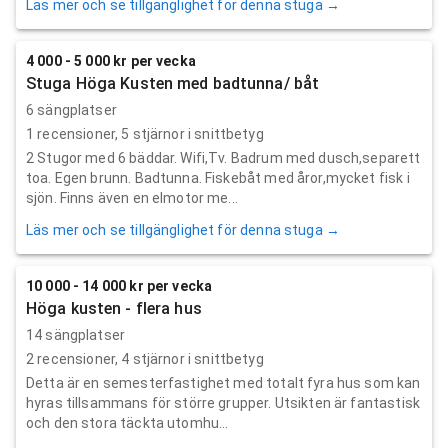
Läs mer och se tillgänglighet för denna stuga →
4 000 - 5 000 kr per vecka
Stuga Höga Kusten med badtunna/ båt
6 sängplatser
1
recensioner,
5
stjärnor i snittbetyg
2 Stugor med 6 bäddar. Wifi,Tv. Badrum med dusch,separett
toa. Egen brunn. Badtunna. Fiskebåt med åror,mycket fisk i
sjön. Finns även en elmotor me...
Läs mer och se tillgänglighet för denna stuga →
10 000 - 14 000 kr per vecka
Höga kusten - flera hus
14 sängplatser
2
recensioner,
4
stjärnor i snittbetyg
Detta är en semesterfastighet med totalt fyra hus som kan
hyras tillsammans för större grupper. Utsikten är fantastisk
och den stora täckta utomhu...