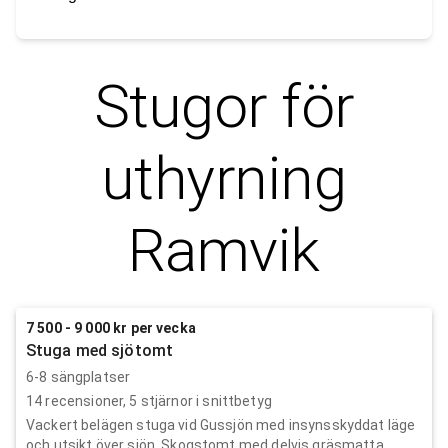
Stugor för
uthyrning
Ramvik
7 500 - 9 000 kr per vecka
Stuga med sjötomt
6-8 sängplatser
14
recensioner,
5
stjärnor i snittbetyg
Vackert belägen stuga vid Gussjön med insynsskyddat läge
och utsikt över sjön. Skogstomt med delvis gräsmatta