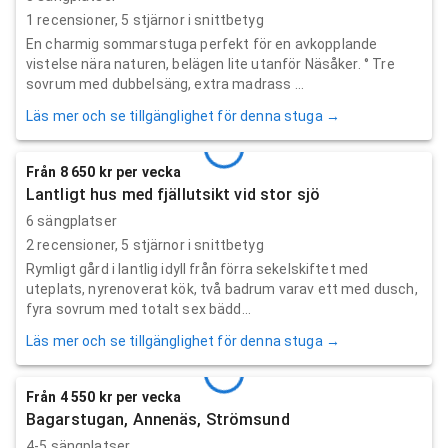
1
recensioner,
5
stjärnor i snittbetyg
En charmig sommarstuga perfekt för en avkopplande
vistelse nära naturen, belägen lite utanför Näsåker. ° Tre
sovrum med dubbelsäng, extra madrass ...
Läs mer och se tillgänglighet för denna stuga →
Från 8 650 kr per vecka
Lantligt hus med fjällutsikt vid stor sjö
6 sängplatser
2
recensioner,
5
stjärnor i snittbetyg
Rymligt gård i lantlig idyll från förra sekelskiftet med
uteplats, nyrenoverat kök, två badrum varav ett med dusch,
fyra sovrum med totalt sex bädd...
Läs mer och se tillgänglighet för denna stuga →
Från 4 550 kr per vecka
Bagarstugan, Annenäs, Strömsund
4-5 sängplatser