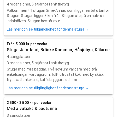
4
recensioner,
5
stjärnor i snittbetyg
Välkommen till stugan Sme-Annas som ligger en bit utanför
Stugun. Stugan ligger 3 km från Stugun ute på en halv-ö i
Indalsälven. Stugan består av e...
Läs mer och se tillgänglighet för denna stuga →
Från 5 000 kr per vecka
Stuga Jämtland, Bräcke Kommun, Håsjöbyn, Kälarne
4 sängplatser
3
recensioner,
5
stjärnor i snittbetyg
Stuga med fyra bäddar. Två sovrum vardera med två
enkelsängar, vardagsrum, fullt utrustat kök med kylskåp,
frys, vattenkokare, kaffebryggare och mi...
Läs mer och se tillgänglighet för denna stuga →
2 500 - 3 500 kr per vecka
Med älvutsikt & badtunna
3 sängplatser