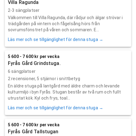
Villa Ragunda
2-3 sängplatser
Välkommen till Villa Ragunda, där rådjur och älgar strövar i
trädgården på vintern och fågelsång hörs från
sovrumsfönstret på våren och sommaren. E...
Läs mer och se tillgänglighet för denna stuga →
5 600 - 7 600 kr per vecka
Fyrås Gård Grindstuga.
6 sängplatser
2
recensioner,
5
stjärnor i snittbetyg
En äldre stuga på lantgård med äldre charm och levande
kulturmiljö i byn Fyrås. Stugan består av två rum och fullt
utrustat kök. Kyl och frys, toal...
Läs mer och se tillgänglighet för denna stuga →
5 600 - 7 600 kr per vecka
Fyrås Gård Tallstugan