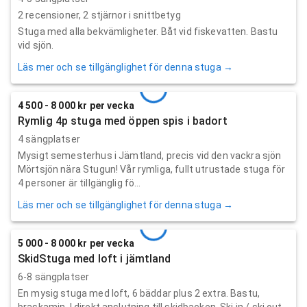
2
recensioner,
2
stjärnor i snittbetyg
Stuga med alla bekvämligheter. Båt vid fiskevatten. Bastu
vid sjön.
Läs mer och se tillgänglighet för denna stuga →
4 500 - 8 000 kr per vecka
Rymlig 4p stuga med öppen spis i badort
4 sängplatser
Mysigt semesterhus i Jämtland, precis vid den vackra sjön
Mörtsjön nära Stugun! Vår rymliga, fullt utrustade stuga för
4 personer är tillgänglig fö...
Läs mer och se tillgänglighet för denna stuga →
5 000 - 8 000 kr per vecka
SkidStuga med loft i jämtland
6-8 sängplatser
En mysig stuga med loft, 6 bäddar plus 2 extra. Bastu,
braskamin. I direkt anslutning till skidbacken. Ski in / ski out