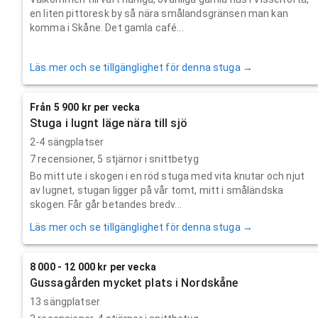
en liten pittoresk by så nära smålandsgränsen man kan
komma i Skåne. Det gamla café...
Läs mer och se tillgänglighet för denna stuga →
Från 5 900 kr per vecka
Stuga i lugnt läge nära till sjö
2-4 sängplatser
7
recensioner,
5
stjärnor i snittbetyg
Bo mitt ute i skogen i en röd stuga med vita knutar och njut
av lugnet, stugan ligger på vår tomt, mitt i småländska
skogen. Får går betandes bredv...
Läs mer och se tillgänglighet för denna stuga →
8 000 - 12 000 kr per vecka
Gussagården mycket plats i Nordskåne
13 sängplatser