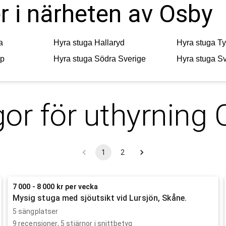
r i närheten av Osby
a
Hyra stuga
Hallaryd
Hyra stuga
Ty
rp
Hyra stuga
Södra Sverige
Hyra stuga
Sv
or för uthyrning
1
2
7 000 - 8 000 kr per vecka
Mysig stuga med sjöutsikt vid Lursjön, Skåne.
5 sängplatser
9
recensioner,
5
stjärnor i snittbetyg