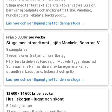
Stuga med fantastiskt läge, utsikt över vackra Lursjön,
barnvänlig badplats och möjlighet till fiske. Vandring,
hundbadplats, lekplats, badbryggor,...
Läs mer och se tillgänglighet för denna stuga →
Från 6 000 kr per vecka
Stuga med strandtomt i sjön Möckeln, Boastad 81
8 sängplatser
1
recensioner,
5
stjärnor i snittbetyg
På yttersta delen av Fårö i sjön Möckeln ligger Boastad
Sommarhem. Här har du en hektar egen mark med
strandlinje, badstrand, fiskerätt och grillp...
Läs mer och se tillgänglighet för denna stuga →
12 600 - 14 600 kr per vecka
Hus i skogen - lugnt och skönt
8-9 sängplatser
13
recensioner,
5
stjärnor i snittbetyg