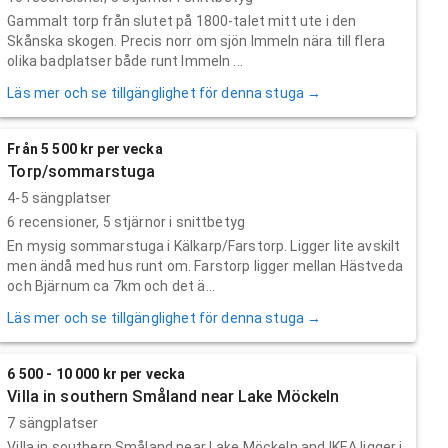
Gammalt torp från slutet på 1800-talet mitt ute i den
Skånska skogen. Precis norr om sjön Immeln nära till flera
olika badplatser både runt Immeln ...
Läs mer och se tillgänglighet för denna stuga →
Från 5 500 kr per vecka
Torp/sommarstuga
4-5 sängplatser
6
recensioner,
5
stjärnor i snittbetyg
En mysig sommarstuga i Kälkarp/Farstorp. Ligger lite avskilt
men ändå med hus runt om. Farstorp ligger mellan Hästveda
och Bjärnum ca 7km och det ä...
Läs mer och se tillgänglighet för denna stuga →
6 500 - 10 000 kr per vecka
Villa in southern Småland near Lake Möckeln
7 sängplatser
Villa in southern Småland near Lake Möckeln and IKEA ligger i