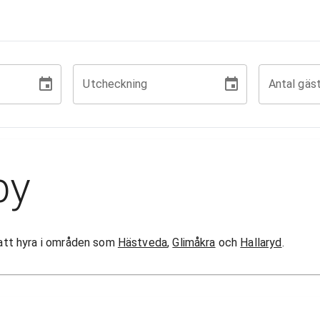
Utcheckning
Antal gäs
by
r att hyra i områden som
Hästveda
,
Glimåkra
och
Hallaryd
.