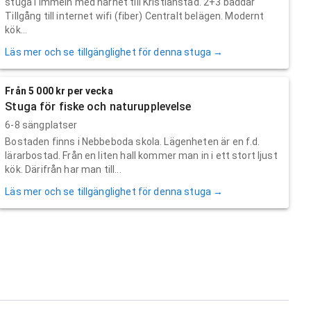
stuga i Immeln med närhet till Kristianstad. 2+3 bäddar
Tillgång till internet wifi (fiber) Centralt belägen. Modernt
kök...
Läs mer och se tillgänglighet för denna stuga →
Från 5 000 kr per vecka
Stuga för fiske och naturupplevelse
6-8 sängplatser
Bostaden finns i Nebbeboda skola. Lägenheten är en f.d.
lärarbostad. Från en liten hall kommer man in i ett stort ljust
kök. Därifrån har man till...
Läs mer och se tillgänglighet för denna stuga →