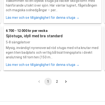
Välkommen till en idyllisk stuga på vacker skogstomt med
hänförande utsikt över sjön. Här väntar lugnet, fågelsången
och magiska solnedgångar – per...
Läs mer och se tillgänglighet för denna stuga →
6 700 - 12 000 kr per vecka
Sjöstuga, idyll med bra standard
5-8 sängplatser
Mysig, invändigt nyrenoverad röd stuga med vita knutar med
egen liten badplats och vettig båtisättningsplats i direkt
anslutning till tomten (150 m...
Läs mer och se tillgänglighet för denna stuga →
1
2