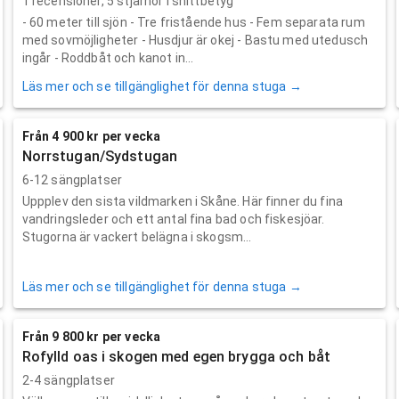
1
recensioner,
5
stjärnor i snittbetyg
- 60 meter till sjön - Tre fristående hus - Fem separata rum
med sovmöjligheter - Husdjur är okej - Bastu med utedusch
ingår - Roddbåt och kanot in...
Läs mer och se tillgänglighet för denna stuga →
Från 4 900 kr per vecka
Norrstugan/Sydstugan
6-12 sängplatser
Uppplev den sista vildmarken i Skåne. Här finner du fina
vandringsleder och ett antal fina bad och fiskesjöar.
Stugorna är vackert belägna i skogsm...
Läs mer och se tillgänglighet för denna stuga →
Från 9 800 kr per vecka
Rofylld oas i skogen med egen brygga och båt
2-4 sängplatser