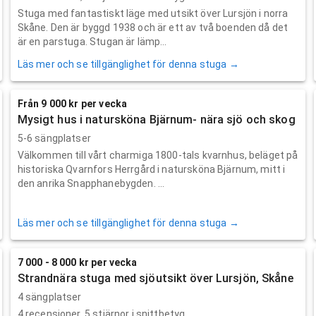
Stuga med fantastiskt läge med utsikt över Lursjön i norra
Skåne. Den är byggd 1938 och är ett av två boenden då det
är en parstuga. Stugan är lämp...
Läs mer och se tillgänglighet för denna stuga →
Från 9 000 kr per vecka
Mysigt hus i natursköna Bjärnum- nära sjö och skog
5-6 sängplatser
Välkommen till vårt charmiga 1800-tals kvarnhus, beläget på
historiska Qvarnfors Herrgård i natursköna Bjärnum, mitt i
den anrika Snapphanebygden. ...
Läs mer och se tillgänglighet för denna stuga →
7 000 - 8 000 kr per vecka
Strandnära stuga med sjöutsikt över Lursjön, Skåne
4 sängplatser
4
recensioner,
5
stjärnor i snittbetyg