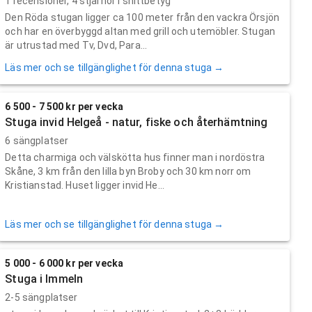
1
recensioner,
4
stjärnor i snittbetyg
Den Röda stugan ligger ca 100 meter från den vackra Örsjön
och har en överbyggd altan med grill och utemöbler. Stugan
är utrustad med Tv, Dvd, Para...
Läs mer och se tillgänglighet för denna stuga →
6 500 - 7 500 kr per vecka
Stuga invid Helgeå - natur, fiske och återhämtning
6 sängplatser
Detta charmiga och välskötta hus finner man i nordöstra
Skåne, 3 km från den lilla byn Broby och 30 km norr om
Kristianstad. Huset ligger invid He...
Läs mer och se tillgänglighet för denna stuga →
5 000 - 6 000 kr per vecka
Stuga i Immeln
2-5 sängplatser