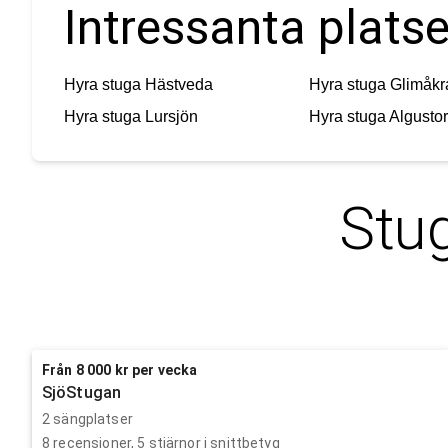
Intressanta platse
Hyra stuga
Hästveda
Hyra stuga
Glimåkr
Hyra stuga
Lursjön
Hyra stuga
Algusto
Stug
Från 8 000 kr per vecka
SjöStugan
2 sängplatser
8
recensioner,
5
stjärnor i snittbetyg