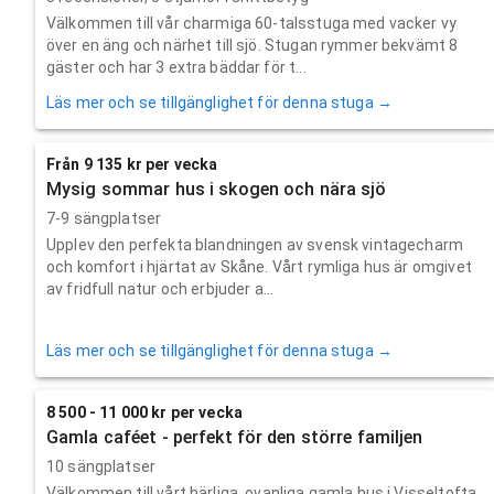
Välkommen till vår charmiga 60-talsstuga med vacker vy
över en äng och närhet till sjö. Stugan rymmer bekvämt 8
gäster och har 3 extra bäddar för t...
Läs mer och se tillgänglighet för denna stuga →
Från 9 135 kr per vecka
Mysig sommar hus i skogen och nära sjö
7-9 sängplatser
Upplev den perfekta blandningen av svensk vintagecharm
och komfort i hjärtat av Skåne. Vårt rymliga hus är omgivet
av fridfull natur och erbjuder a...
Läs mer och se tillgänglighet för denna stuga →
8 500 - 11 000 kr per vecka
Gamla caféet - perfekt för den större familjen
10 sängplatser
Välkommen till vårt härliga, ovanliga gamla hus i Visseltofta,