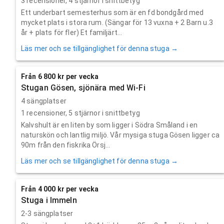
3
recensioner,
4
stjärnor i snittbetyg
Ett underbart semesterhus som är en fd bondgård med
mycket plats i stora rum. (Sängar för 13 vuxna + 2 Barn u.3
år + plats för fler) Et familjärt...
Läs mer och se tillgänglighet för denna stuga →
Från 6 800 kr per vecka
Stugan Gösen, sjönära med Wi-Fi
4 sängplatser
1
recensioner,
5
stjärnor i snittbetyg
Kalvshult är en liten by som ligger i Södra Småland i en
naturskön och lantlig miljö. Vår mysiga stuga Gösen ligger ca
90m från den fiskrika Örsj...
Läs mer och se tillgänglighet för denna stuga →
Från 4 000 kr per vecka
Stuga i Immeln
2-3 sängplatser