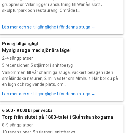
gruppresor. Villan ligger i anslutning till Wanås slott,
skulpturpark och restaurang. Området...
Läs mer och se tillgänglighet för denna stuga →
Pris ej tillgängligt
Mysig stuga med sjönära läge!
2-4 sängplatser
5
recensioner,
5
stjärnor i snittbetyg
Välkommen till vår charmiga stuga, vackert belägen i den
småländska naturen, 2 mil väster om Älmhult. Här bor du på
en lugn och rogivande plats, om...
Läs mer och se tillgänglighet för denna stuga →
6 500 - 9 000 kr per vecka
Torp från slutet på 1800-talet i Skånska skogarna
8-9 sängplatser
10
recensioner,
5
stjärnor i snittbetyg