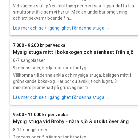
Vid vägens slut, på en sluttning ner mot sjön ligger detta lilla
smultronställe som vi hyr ut. Med en underbar omgivning
och ett bekvämt boende fin...
Läs mer och se tillgänglighet för denna stuga →
7 800 - 9 200 kr per vecka
Mysig stuga mitt i bokskogen och stenkast från sjö
6-7 sängplatser
9
recensioner,
5
stjärnor i snittbetyg
Välkomna till denna enkla och mysiga stuga, belägen mitt i
grönskande bokskog. Här bor du avskiljt och lugnt, 3
minuters promenad på grusväg ner ti...
Läs mer och se tillgänglighet för denna stuga →
9 500 - 11 000 kr per vecka
Mysig stuga vid Broby - nära sjö & utsikt över äng
8-11 sängplatser
3
recensioner,
5
stjärnor i snittbetyg