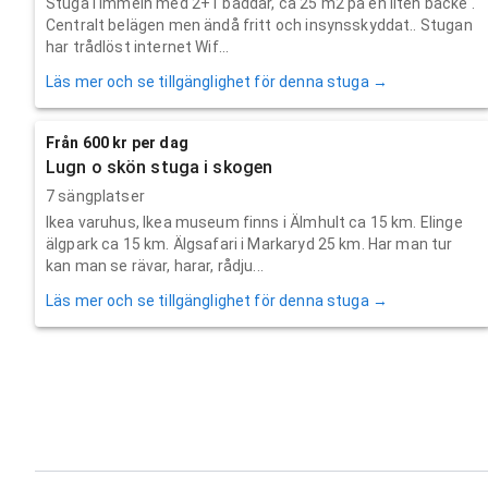
Stuga i Immeln med 2+1 bäddar, ca 25 m2 på en liten backe .
Centralt belägen men ändå fritt och insynsskyddat.. Stugan
har trådlöst internet Wif...
Läs mer och se tillgänglighet för denna stuga →
Från 600 kr per dag
Lugn o skön stuga i skogen
7 sängplatser
Ikea varuhus, Ikea museum finns i Älmhult ca 15 km. Elinge
älgpark ca 15 km. Älgsafari i Markaryd 25 km. Har man tur
kan man se rävar, harar, rådju...
Läs mer och se tillgänglighet för denna stuga →