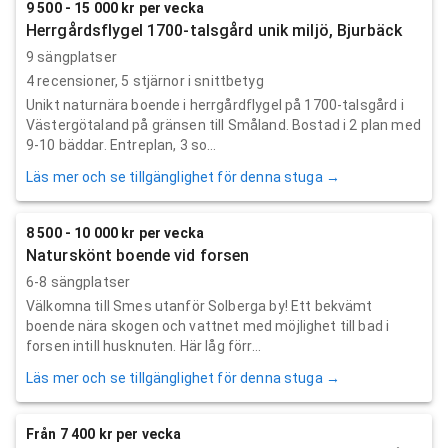
9 500 - 15 000 kr per vecka
Herrgårdsflygel 1700-talsgård unik miljö, Bjurbäck
9 sängplatser
4
recensioner,
5
stjärnor i snittbetyg
Unikt naturnära boende i herrgårdflygel på 1700-talsgård i
Västergötaland på gränsen till Småland. Bostad i 2 plan med
9-10 bäddar. Entreplan, 3 so...
Läs mer och se tillgänglighet för denna stuga →
8 500 - 10 000 kr per vecka
Naturskönt boende vid forsen
6-8 sängplatser
Välkomna till Smes utanför Solberga by! Ett bekvämt
boende nära skogen och vattnet med möjlighet till bad i
forsen intill husknuten. Här låg förr...
Läs mer och se tillgänglighet för denna stuga →
Från 7 400 kr per vecka