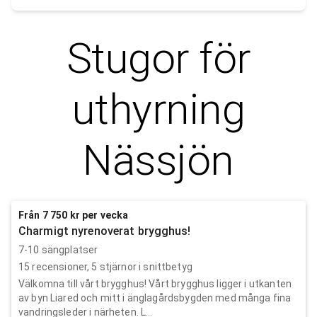
Stugor för
uthyrning
Nässjön
Från 7 750 kr per vecka
Charmigt nyrenoverat brygghus!
7-10 sängplatser
15
recensioner,
5
stjärnor i snittbetyg
Välkomna till vårt brygghus! Vårt brygghus ligger i utkanten
av byn Liared och mitt i änglagårdsbygden med många fina
vandringsleder i närheten. L...