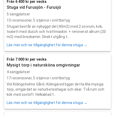
Från 6 400 kr per vecka
Stuga vid Furusjön - Furusjö
5 sängplatser
13
recensioner,
5
stjärnor i snittbetyg
Stugan består av nybyggd del (40m2) med 2 sovrum, kök,
toalett med dusch och tvättmaskin. + renoverat allrum (20
m2) med braskamin. Direkt utgång t...
Läs mer och se tillgänglighet för denna stuga →
Från 7 000 kr per vecka
Mysigt torp i natursköna omgivningar
4 sängplatser
17
recensioner,
5
stjärnor i snittbetyg
Vid Kölingsholms Gård i Kölingared ligger detta lilla mysiga
torp, omgärdat av naturbeteshagar och ekar. Två rum och
kök med sovloft. Helkaklad t...
Läs mer och se tillgänglighet för denna stuga →