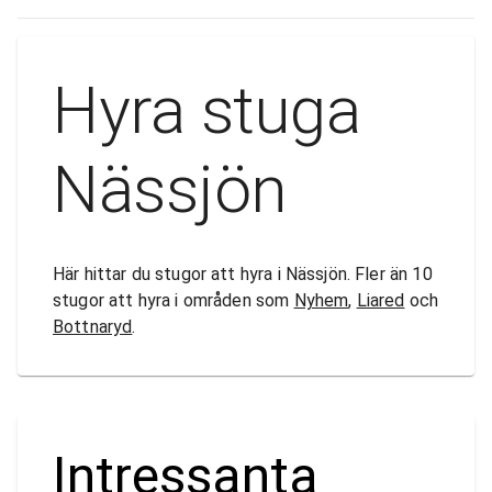
Hyra stuga
Nässjön
Här hittar du stugor att hyra i Nässjön. Fler än 10
stugor att hyra i områden som
Nyhem
,
Liared
och
Bottnaryd
.
Intressanta