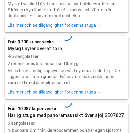
Mycket välskött året runt hus beläget alldeles intill sjön
Stråken i byn Rud, 3 km från Bottnaryd och 20 km från
Jönköping. Ett sovrum med dubbelsä...
Läs mer och se tillgänglighet för denna stuga →
Från 3 200 kr per vecka
Mysigt nyrenoverat torp
4-5 sängplatser
2
recensioner,
5
stjärnor i snittbetyg
Vil du ha en lantlig upplevelse i vårt nyrenoverade torp? Det
ligger ostört utan grannar, två sovrum på övervåningen
varav ett med dubbelrum och et...
Läs mer och se tillgänglighet för denna stuga →
Från 10 087 kr per vecka
Härlig stuga med panoramautsikt över sjö| SE07027
6 sängplatser
Ni bor bara 2 m från Klerebodammen och har egen sjötomt.