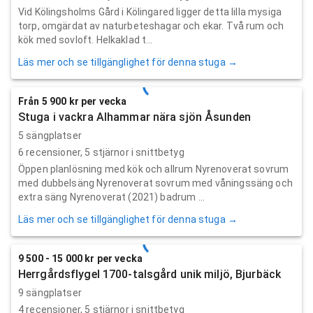
Vid Kölingsholms Gård i Kölingared ligger detta lilla mysiga
torp, omgärdat av naturbeteshagar och ekar. Två rum och
kök med sovloft. Helkaklad t...
Läs mer och se tillgänglighet för denna stuga →
Från 5 900 kr per vecka
Stuga i vackra Alhammar nära sjön Åsunden
5 sängplatser
6
recensioner,
5
stjärnor i snittbetyg
Öppen planlösning med kök och allrum Nyrenoverat sovrum
med dubbelsäng Nyrenoverat sovrum med våningssäng och
extra säng Nyrenoverat (2021) badrum ...
Läs mer och se tillgänglighet för denna stuga →
9 500 - 15 000 kr per vecka
Herrgårdsflygel 1700-talsgård unik miljö, Bjurbäck
9 sängplatser
4
recensioner,
5
stjärnor i snittbetyg