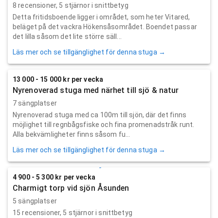
8
recensioner,
5
stjärnor i snittbetyg
Detta fritidsboende ligger i området, som heter Vitared,
beläget på det vackra Hökensåsområdet. Boendet passar
det lilla såsom det lite större säll...
Läs mer och se tillgänglighet för denna stuga →
13 000 - 15 000 kr per vecka
Nyrenoverad stuga med närhet till sjö & natur
7 sängplatser
Nyrenoverad stuga med ca 100m till sjön, där det finns
möjlighet till regnbågsfiske och fina promenadstråk runt.
Alla bekvämligheter finns såsom fu...
Läs mer och se tillgänglighet för denna stuga →
4 900 - 5 300 kr per vecka
Charmigt torp vid sjön Åsunden
5 sängplatser
15
recensioner,
5
stjärnor i snittbetyg