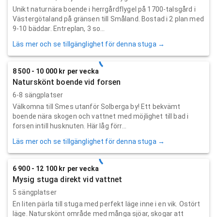
Unikt naturnära boende i herrgårdflygel på 1700-talsgård i
Västergötaland på gränsen till Småland. Bostad i 2 plan med
9-10 bäddar. Entreplan, 3 so...
Läs mer och se tillgänglighet för denna stuga →
8 500 - 10 000 kr per vecka
Naturskönt boende vid forsen
6-8 sängplatser
Välkomna till Smes utanför Solberga by! Ett bekvämt
boende nära skogen och vattnet med möjlighet till bad i
forsen intill husknuten. Här låg förr...
Läs mer och se tillgänglighet för denna stuga →
6 900 - 12 100 kr per vecka
Mysig stuga direkt vid vattnet
5 sängplatser
En liten pärla till stuga med perfekt läge inne i en vik. Ostört
läge. Naturskönt område med många sjöar, skogar att