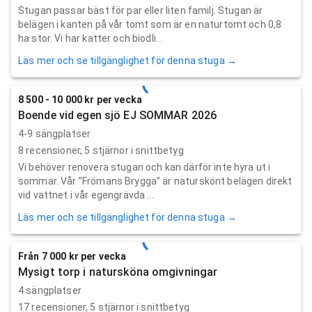
Stugan passar bäst för par eller liten familj. Stugan är
belägen i kanten på vår tomt som är en naturtomt och 0,8
ha stor. Vi har katter och biodli...
Läs mer och se tillgänglighet för denna stuga →
8 500 - 10 000 kr per vecka
Boende vid egen sjö EJ SOMMAR 2026
4-9 sängplatser
8
recensioner,
5
stjärnor i snittbetyg
Vi behöver renovera stugan och kan därför inte hyra ut i
sommar. Vår ”Frömans Brygga” är naturskönt belägen direkt
vid vattnet i vår egengrävda ...
Läs mer och se tillgänglighet för denna stuga →
Från 7 000 kr per vecka
Mysigt torp i natursköna omgivningar
4 sängplatser
17
recensioner,
5
stjärnor i snittbetyg