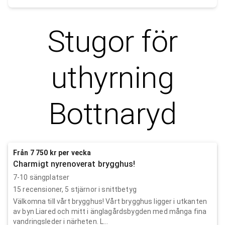
Stugor för
uthyrning
Bottnaryd
Från 7 750 kr per vecka
Charmigt nyrenoverat brygghus!
7-10 sängplatser
15
recensioner,
5
stjärnor i snittbetyg
Välkomna till vårt brygghus! Vårt brygghus ligger i utkanten
av byn Liared och mitt i änglagårdsbygden med många fina
vandringsleder i närheten. L...