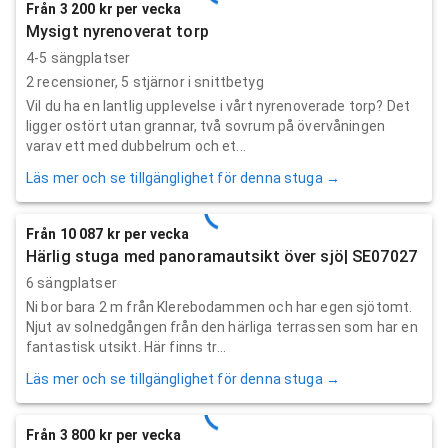
Från 3 200 kr per vecka
Mysigt nyrenoverat torp
4-5 sängplatser
2
recensioner,
5
stjärnor i snittbetyg
Vil du ha en lantlig upplevelse i vårt nyrenoverade torp? Det
ligger ostört utan grannar, två sovrum på övervåningen
varav ett med dubbelrum och et...
Läs mer och se tillgänglighet för denna stuga →
Från 10 087 kr per vecka
Härlig stuga med panoramautsikt över sjö| SE07027
6 sängplatser
Ni bor bara 2 m från Klerebodammen och har egen sjötomt.
Njut av solnedgången från den härliga terrassen som har en
fantastisk utsikt. Här finns tr...
Läs mer och se tillgänglighet för denna stuga →
Från 3 800 kr per vecka