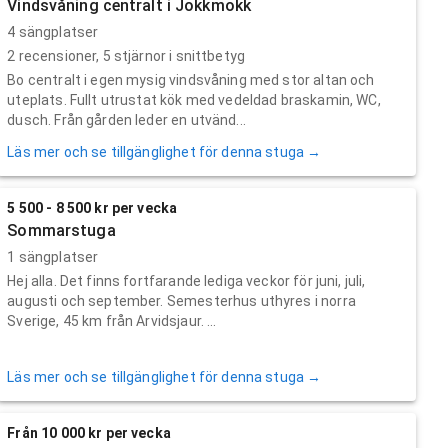
Vindsvåning centralt i Jokkmokk
4 sängplatser
2
recensioner,
5
stjärnor i snittbetyg
Bo centralt i egen mysig vindsvåning med stor altan och
uteplats. Fullt utrustat kök med vedeldad braskamin, WC,
dusch. Från gården leder en utvänd...
Läs mer och se tillgänglighet för denna stuga →
5 500 - 8 500 kr per vecka
Sommarstuga
1 sängplatser
Hej alla. Det finns fortfarande lediga veckor för juni, juli,
augusti och september. Semesterhus uthyres i norra
Sverige, 45 km från Arvidsjaur. ...
Läs mer och se tillgänglighet för denna stuga →
Från 10 000 kr per vecka