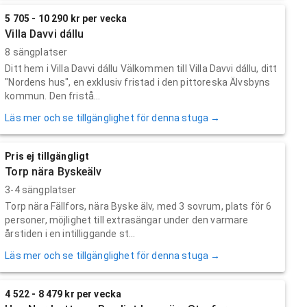
5 705 - 10 290 kr per vecka
Villa Davvi dállu
8 sängplatser
Ditt hem i Villa Davvi dállu Välkommen till Villa Davvi dállu, ditt
"Nordens hus", en exklusiv fristad i den pittoreska Älvsbyns
kommun. Den fristå...
Läs mer och se tillgänglighet för denna stuga →
Pris ej tillgängligt
Torp nära Byskeälv
3-4 sängplatser
Torp nära Fällfors, nära Byske älv, med 3 sovrum, plats för 6
personer, möjlighet till extrasängar under den varmare
årstiden i en intilliggande st...
Läs mer och se tillgänglighet för denna stuga →
4 522 - 8 479 kr per vecka