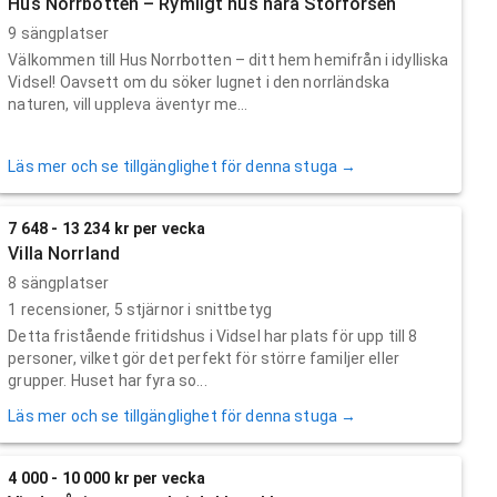
Hus Norrbotten – Rymligt hus nära Storforsen
9 sängplatser
Välkommen till Hus Norrbotten – ditt hem hemifrån i idylliska
Vidsel! Oavsett om du söker lugnet i den norrländska
naturen, vill uppleva äventyr me...
Läs mer och se tillgänglighet för denna stuga →
7 648 - 13 234 kr per vecka
Villa Norrland
8 sängplatser
1
recensioner,
5
stjärnor i snittbetyg
Detta fristående fritidshus i Vidsel har plats för upp till 8
personer, vilket gör det perfekt för större familjer eller
grupper. Huset har fyra so...
Läs mer och se tillgänglighet för denna stuga →
4 000 - 10 000 kr per vecka