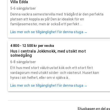
Villa Edda
5-6 sängplatser
Denna vackra semestervilla med trädgård är den perfekta
platsen att koppla av på! Den är idealisk för en
familjesemester, men är också ett perfekt ...
Läs mer och se tillgänglighet för denna stuga →
4 800 - 12 500 kr per vecka
Hus i centrala Jokkmokk, med utsikt mot
solnedgång
6-8 sängplatser
Ett hus med stort välutrustat kök och ett stort fint
vardagsrum med utsikt söder- och västerut. Huset kan
hyras i sin helhet, eller om vi själva ä...
Läs mer och se tillgänglighet för denna stuga →
Stugbasen en del av