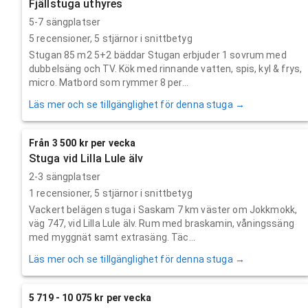
Fjällstuga uthyres
5-7 sängplatser
5
recensioner,
5
stjärnor i snittbetyg
Stugan 85 m2 5+2 bäddar Stugan erbjuder 1 sovrum med
dubbelsäng och TV. Kök med rinnande vatten, spis, kyl & frys,
micro. Matbord som rymmer 8 per...
Läs mer och se tillgänglighet för denna stuga →
Från 3 500 kr per vecka
Stuga vid Lilla Lule älv
2-3 sängplatser
1
recensioner,
5
stjärnor i snittbetyg
Vackert belägen stuga i Saskam 7 km väster om Jokkmokk,
väg 747, vid Lilla Lule älv. Rum med braskamin, våningssäng
med myggnät samt extrasäng. Täc...
Läs mer och se tillgänglighet för denna stuga →
5 719 - 10 075 kr per vecka