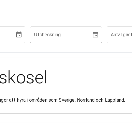
Utcheckning
Antal gäs
skosel
stugor att hyra i områden som
Sverige
,
Norrland
och
Lappland
.