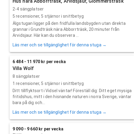
Hus nära Abborrträsk, Arvidsjaur, Glommersträsk
2-4 sängplatser
5
recensioner,
5
stjärnor i snittbetyg
Älgstugan ligger på den fridfulla landsbygden utan direkta
grannar i Grundträsk nära Abborrträsk, 20 minuter från
Arvidsjaur. Här kan du observera ...
Läs mer och se tillgänglighet för denna stuga →
6 484 - 11 970 kr per vecka
Villa Wolf
8 sängplatser
1
recensioner,
5
stjärnor i snittbetyg
Ditt tillflyktsort i Vidsel väntar! Föreställ dig: Ditt eget mysiga
fritidshus, mitt i den hisnande naturen i norra Sverige, väntar
bara på dig och...
Läs mer och se tillgänglighet för denna stuga →
9 090 - 9 660 kr per vecka