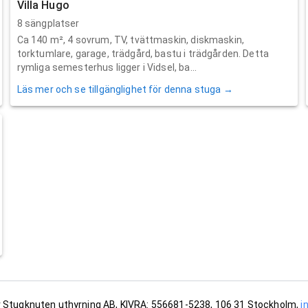
Villa Hugo
8 sängplatser
Ca 140 m², 4 sovrum, TV, tvättmaskin, diskmaskin,
torktumlare, garage, trädgård, bastu i trädgården. Detta
rymliga semesterhus ligger i Vidsel, ba...
Läs mer och se tillgänglighet för denna stuga →
 Stugknuten uthyrning AB, KIVRA: 556681-5238, 106 31 Stockholm,
i