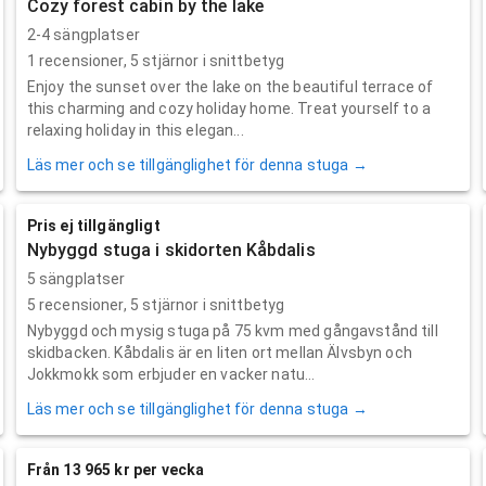
Cozy forest cabin by the lake
2-4 sängplatser
1
recensioner,
5
stjärnor i snittbetyg
Enjoy the sunset over the lake on the beautiful terrace of
this charming and cozy holiday home. Treat yourself to a
relaxing holiday in this elegan...
Läs mer och se tillgänglighet för denna stuga →
Pris ej tillgängligt
Nybyggd stuga i skidorten Kåbdalis
5 sängplatser
5
recensioner,
5
stjärnor i snittbetyg
Nybyggd och mysig stuga på 75 kvm med gångavstånd till
skidbacken. Kåbdalis är en liten ort mellan Älvsbyn och
Jokkmokk som erbjuder en vacker natu...
Läs mer och se tillgänglighet för denna stuga →
Från 13 965 kr per vecka