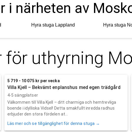
er i närheten av Mosk
d
Hyra stuga
Lappland
Hyra stuga
No
 för uthyrning
Mo
5 719 - 10 075 kr per vecka
Villa Kjell – Bekvämt enplanshus med egen trädgård
4-5 sängplatser
Välkommen till Villa Kjell – ditt charmiga och hemtrevliga
boende i idylliska Vidsel! Detta smakfullt inredda radhus
erbjuder den stora fördelen at...
Läs mer och se tillgänglighet för denna stuga →