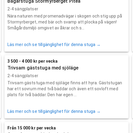
Bagarstuga Stormyrberget Piteå
2-4 sängplatser
Nära naturen med promenadvägar i skogen och stig upp på
Stormyrberget, med bär och svamp att plocka på vägen!
Smågårdsmiljö omgivet av åkrar och s...
Läs mer och se tillgänglighet för denna stuga →
3 500 - 4 000 kr per vecka
Trivsam gäststuga med sjöläge
2-4 sängplatser
Trivsam gäststuga med sjöläge finns att hyra. Gäststugan
har ett sovrum med två bäddar och även ett sovloft med
plats för två bäddar. Den har egen ...
Läs mer och se tillgänglighet för denna stuga →
Från 15 000 kr per vecka