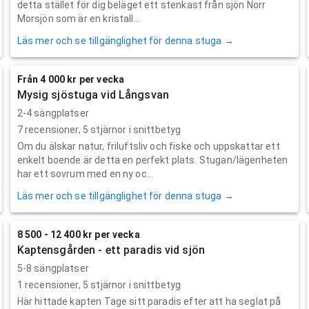
detta stället för dig beläget ett stenkast från sjön Norr
Morsjön som är en kristall...
Läs mer och se tillgänglighet för denna stuga →
Från 4 000 kr per vecka
Mysig sjöstuga vid Långsvan
2-4 sängplatser
7
recensioner,
5
stjärnor i snittbetyg
Om du älskar natur, friluftsliv och fiske och uppskattar ett
enkelt boende är detta en perfekt plats. Stugan/lägenheten
har ett sovrum med en ny oc...
Läs mer och se tillgänglighet för denna stuga →
8 500 - 12 400 kr per vecka
Kaptensgården - ett paradis vid sjön
5-8 sängplatser
1
recensioner,
5
stjärnor i snittbetyg
Här hittade kapten Tage sitt paradis efter att ha seglat på