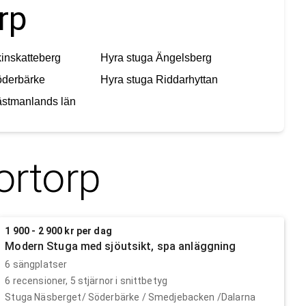
rp
inskatteberg
Hyra stuga
Ängelsberg
derbärke
Hyra stuga
Riddarhyttan
stmanlands län
rtorp
1 900 - 2 900 kr per dag
Modern Stuga med sjöutsikt, spa anläggning
6 sängplatser
6
recensioner,
5
stjärnor i snittbetyg
Stuga Näsberget/ Söderbärke / Smedjebacken /Dalarna