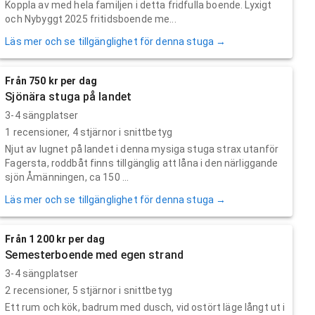
Koppla av med hela familjen i detta fridfulla boende. Lyxigt
och Nybyggt 2025 fritidsboende me...
Läs mer och se tillgänglighet för denna stuga →
Från 750 kr per dag
Sjönära stuga på landet
3-4 sängplatser
1
recensioner,
4
stjärnor i snittbetyg
Njut av lugnet på landet i denna mysiga stuga strax utanför
Fagersta, roddbåt finns tillgänglig att låna i den närliggande
sjön Åmänningen, ca 150 ...
Läs mer och se tillgänglighet för denna stuga →
Från 1 200 kr per dag
Semesterboende med egen strand
3-4 sängplatser
2
recensioner,
5
stjärnor i snittbetyg
Ett rum och kök, badrum med dusch, vid ostört läge långt ut i