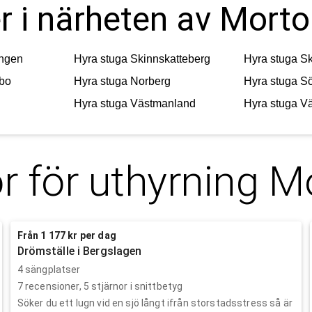
r i närheten av Morto
ngen
Hyra stuga
Skinnskatteberg
Hyra stuga
Sk
bo
Hyra stuga
Norberg
Hyra stuga
Sö
Hyra stuga
Västmanland
Hyra stuga
Vä
r för uthyrning
Mo
Från 1 177 kr per dag
Drömställe i Bergslagen
4 sängplatser
7
recensioner,
5
stjärnor i snittbetyg
Söker du ett lugn vid en sjö långt ifrån storstadsstress så är