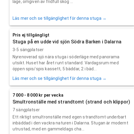
läge, omgiven av fridfull skog ...
Läs mer och se tillgänglighet för denna stuga →
Pris ej tillgängligt
Stuga på en udde vid sjön Södra Barken i Dalarna
3-5 sängplatser
Nyrenoverad sjö nära stuga i söderläge med panorama
utsikt. Huset har året runt standard. Vardagsrum med
öppen spis/spis kassett, 5 bäddar, 2 i bäd...
Läs mer och se tillgänglighet för denna stuga →
7 000 - 8 000 kr per vecka
Smultronställe med strandtomt (strand och klippor)
7 sängplatser
Ett riktigt smultronställe med egen strandtomt underbart
inbäddad i den vackra naturen i Dalarna. Stugan är modernt
utrustad, med en gammeldags cha...