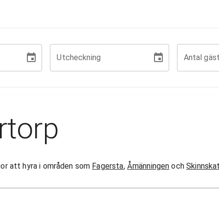
Utcheckning
Antal gäs
rtorp
ugor att hyra i områden som
Fagersta
,
Åmänningen
och
Skinnska