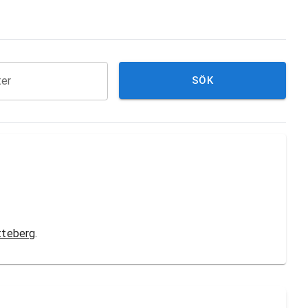
ter
SÖK
tteberg
.