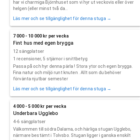
har vi charmiga Björnhuset som vi hyr ut veckovis eller över
helgen (eller minst två da...
Läs mer och se tillgänglighet för denna stuga →
7 000 - 10 000 kr per vecka
Fint hus med egen brygga
12 sängplatser
1
recensioner,
5
stjärnor i snittbetyg
Passa på och hyr denna pärla ! Stora ytor och egen brygga.
Fina natur och miljö runt knuten . Allt som du behöver
förvänta njutbar semester
Läs mer och se tillgänglighet för denna stuga →
4 000 - 5 000 kr per vecka
Underbara Ugglebo
4-6 sängplatser
Välkommen till södra Dalarna, och härliga stugan Ugglebo,
närmare bestämt i Tolvsbo. Stugan ligger i ganska enskilt