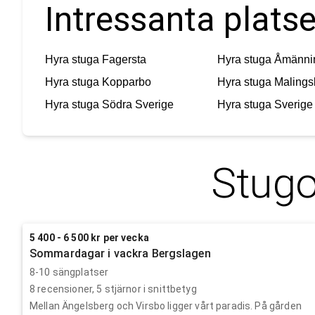
Intressanta platse
Hyra stuga
Fagersta
Hyra stuga
Åmänni
Hyra stuga
Kopparbo
Hyra stuga
Malings
Hyra stuga
Södra Sverige
Hyra stuga
Sverige
Stugo
5 400 - 6 500 kr per vecka
Sommardagar i vackra Bergslagen
8-10 sängplatser
8
recensioner,
5
stjärnor i snittbetyg
Mellan Ängelsberg och Virsbo ligger vårt paradis. På gården