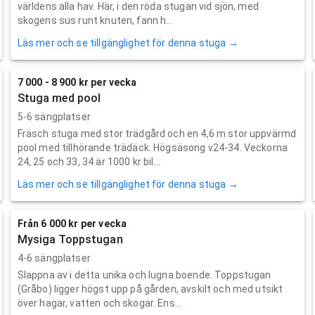
världens alla hav. Här, i den röda stugan vid sjön, med
skogens sus runt knuten, fann h...
Läs mer och se tillgänglighet för denna stuga →
7 000 - 8 900 kr per vecka
Stuga med pool
5-6 sängplatser
Fräsch stuga med stor trädgård och en 4,6 m stor uppvärmd
pool med tillhörande trädäck. Högsäsong v24-34. Veckorna
24, 25 och 33, 34 är 1000 kr bil...
Läs mer och se tillgänglighet för denna stuga →
Från 6 000 kr per vecka
Mysiga Toppstugan
4-6 sängplatser
Slappna av i detta unika och lugna boende. Toppstugan
(Gråbo) ligger högst upp på gården, avskilt och med utsikt
över hagar, vatten och skogar. Ens...