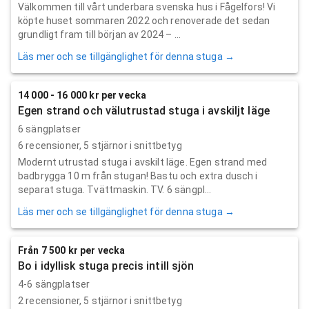
Välkommen till vårt underbara svenska hus i Fågelfors! Vi
köpte huset sommaren 2022 och renoverade det sedan
grundligt fram till början av 2024 – ...
Läs mer och se tillgänglighet för denna stuga →
14 000 - 16 000 kr per vecka
Egen strand och välutrustad stuga i avskiljt läge
6 sängplatser
6
recensioner,
5
stjärnor i snittbetyg
Modernt utrustad stuga i avskilt läge. Egen strand med
badbrygga 10 m från stugan! Bastu och extra dusch i
separat stuga. Tvättmaskin. TV. 6 sängpl...
Läs mer och se tillgänglighet för denna stuga →
Från 7 500 kr per vecka
Bo i idyllisk stuga precis intill sjön
4-6 sängplatser
2
recensioner,
5
stjärnor i snittbetyg