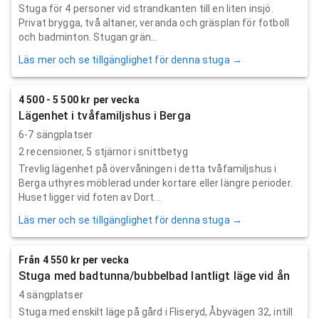
Stuga för 4 personer vid strandkanten till en liten insjö.
Privat brygga, två altaner, veranda och gräsplan för fotboll
och badminton. Stugan grän...
Läs mer och se tillgänglighet för denna stuga →
4 500 - 5 500 kr per vecka
Lägenhet i tvåfamiljshus i Berga
6-7 sängplatser
2
recensioner,
5
stjärnor i snittbetyg
Trevlig lägenhet på övervåningen i detta tvåfamiljshus i
Berga uthyres möblerad under kortare eller längre perioder.
Huset ligger vid foten av Dort...
Läs mer och se tillgänglighet för denna stuga →
Från 4 550 kr per vecka
Stuga med badtunna/bubbelbad lantligt läge vid ån
4 sängplatser
Stuga med enskilt läge på gård i Fliseryd, Åbyvägen 32, intill