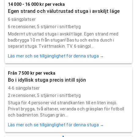
14 000 - 16 000 kr per vecka
Egen strand och välutrustad stuga i avskiljt läge
6 sängplatser
6
recensioner,
5
stjärnor i snittbetyg
Modernt utrustad stuga i avskilt läge. Egen strand med
badbrygga 10 m från stugan! Bastu och extra dusch i
separat stuga. Tvättmaskin. TV. 6 sängpl...
Läs mer och se tillgänglighet för denna stuga →
Från 7 500 kr per vecka
Bo i idyllisk stuga precis intill sjön
4-6 sängplatser
2
recensioner,
5
stjärnor i snittbetyg
Stuga för 4 personer vid strandkanten till en liten insjö.
Privat brygga, två altaner, veranda och gräsplan för fotboll
och badminton. Stugan grän...
Läs mer och se tillgänglighet för denna stuga →