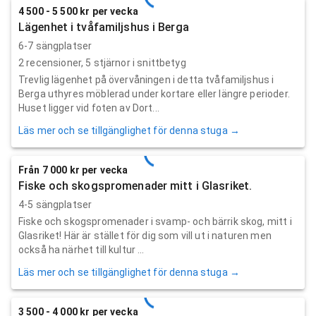
4 500 - 5 500 kr per vecka
Lägenhet i tvåfamiljshus i Berga
6-7 sängplatser
2
recensioner,
5
stjärnor i snittbetyg
Trevlig lägenhet på övervåningen i detta tvåfamiljshus i
Berga uthyres möblerad under kortare eller längre perioder.
Huset ligger vid foten av Dort...
Läs mer och se tillgänglighet för denna stuga →
Från 7 000 kr per vecka
Fiske och skogspromenader mitt i Glasriket.
4-5 sängplatser
Fiske och skogspromenader i svamp- och bärrik skog, mitt i
Glasriket! Här är stället för dig som vill ut i naturen men
också ha närhet till kultur ...
Läs mer och se tillgänglighet för denna stuga →
3 500 - 4 000 kr per vecka